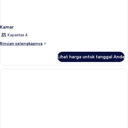
Kamar
Kapasitas 4
Rincian
Rincian selengkapnya
lebih
lanjut
Lihat harga untuk tanggal Anda
untuk
Kamar