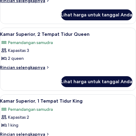
Rincian
Rincian selengkapnya
1
lebih
lanjut
Tempat
Lihat harga untuk tanggal Anda
untuk
Tidur
Kamar
King
Standar,
Lihat
Tirai kedap cahaya, setrika/meja setrik
6
1
Kamar Superior, 2 Tempat Tidur Queen
semua
Tempat
Pemandangan samudra
Tidur
foto
King
Kapasitas 3
untuk
Kamar
2 queen
Superior,
Rincian
Rincian selengkapnya
2
lebih
lanjut
Tempat
Lihat harga untuk tanggal Anda
untuk
Tidur
Kamar
Queen
Superior,
Lihat
Kamar Superior, 1 Tempat Tidur King | T
7
2
Kamar Superior, 1 Tempat Tidur King
semua
Tempat
Pemandangan samudra
Tidur
foto
Queen
Kapasitas 2
untuk
Kamar
1 king
Superior,
Rincian
Rincian selengkapnya