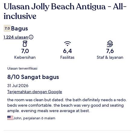
Ulasan Jolly Beach Antigua - All-
Ulasan
inclusive
Bagus
7,0
1.224 ulasan
7,0
6,4
7,6
Kebersihan
Fasilitas
Staf & layanan
Ulasan
Ulasan terverifikasi
8/10 Sangat bagus
31 Jul 2026
Terjemahkan dengan Google
the room was clean but dated. the bath definitely needs a redo.
beds were comfortable. the beach was very good and seating
ample. evening meals were average at best.
John, perjalanan 6 malam