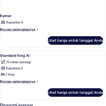
Kamar
Kapasitas 4
Rincian
Rincian selengkapnya
lebih
lanjut
Lihat harga untuk tanggal Anda
untuk
Kamar
Lihat
Tirai kedap cahaya, setrika/meja setrik
2
Standard King AI
semua
19 meter persegi
foto
Kapasitas 2
untuk
Standard
1 king
King
Rincian
Rincian selengkapnya
AI
lebih
lanjut
Lihat harga untuk tanggal Anda
untuk
Standard
King
Properti serupa