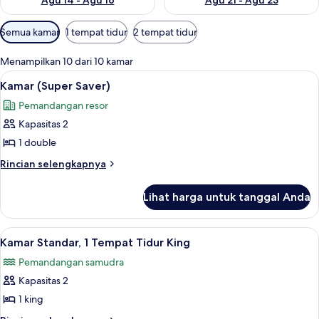
Agu 14 - Agu 16
Agu 21 - Agu 23
Filter
Semua kamar
1 tempat tidur
2 tempat tidur
tersedia
untuk
Menampilkan 10 dari 10 kamar
kamar
Lihat
Kamar (Super Saver) | Tirai kedap cahay
4
Kamar (Super Saver)
semua
Pemandangan resor
foto
Kapasitas 2
untuk
Kamar
1 double
(Super
Rincian
Rincian selengkapnya
Saver)
lebih
lanjut
Lihat harga untuk tanggal Anda
untuk
Kamar
(Super
Lihat
Tirai kedap cahaya, setrika/meja setrik
5
Saver)
Kamar Standar, 1 Tempat Tidur King
semua
Pemandangan samudra
foto
Kapasitas 2
untuk
Kamar
1 king
Standar,