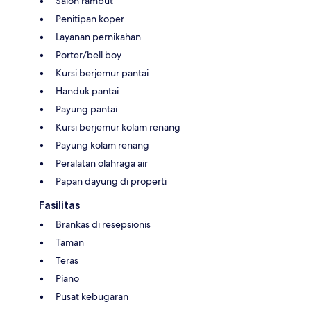
Salon rambut
Penitipan koper
Layanan pernikahan
Porter/bell boy
Kursi berjemur pantai
Handuk pantai
Payung pantai
Kursi berjemur kolam renang
Payung kolam renang
Peralatan olahraga air
Papan dayung di properti
Fasilitas
Brankas di resepsionis
Taman
Teras
Piano
Pusat kebugaran