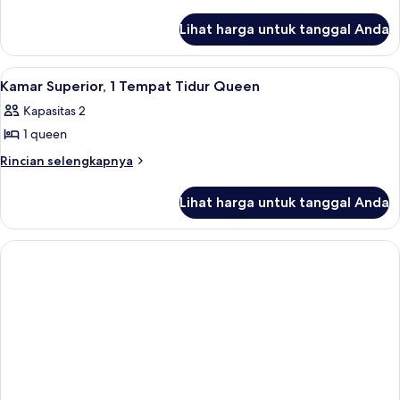
2
lebih
lanjut
Tempat
Lihat harga untuk tanggal Anda
untuk
Tidur
Kamar
Queen
Standar,
Lihat
Kamar Superior, 1 Tempat Tidur Queen |
5
2
Kamar Superior, 1 Tempat Tidur Queen
semua
Tempat
Kapasitas 2
Tidur
foto
Queen
1 queen
untuk
Kamar
Rincian
Rincian selengkapnya
lebih
Superior,
lanjut
1
Lihat harga untuk tanggal Anda
untuk
Tempat
Kamar
Tidur
Superior,
1
Queen
Tempat
Tidur
Queen