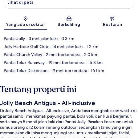
Lihat di peta
Peta
Yang ada di sekitar
Berkeliling
Restoran
Pantai Jolly
- 3 mnt jalan kaki
- 0.3 km
Jolly Harbour Golf Club
- 14 mnt jalan kaki
- 1.2 km
Pantai Church Valley
- 2 mnt berkendara
- 2.0 km
Pantai Teluk Runaway
- 19 mnt berkendara
- 15.8 km
Pantai Teluk Dickenson
- 19 mnt berkendara
- 16.1 km
Tentang properti ini
Jolly Beach Antigua - All-inclusive
Di Jolly Beach Antigua - All-inclusive, Anda bisa menghabiskan waktu di
pantai sambil menikmati payung pantai, bola voli, dan kursi berjemur,
serta hanya 5 menit jalan kaki dari Pantai Jolly. Rasakan keseruan untuk
semua orang di 2 kolam renang outdoor, sedangkan tamu yang ingin
memanjakan diri bisa mengunjungi spa untuk menikmati pijat, facial,