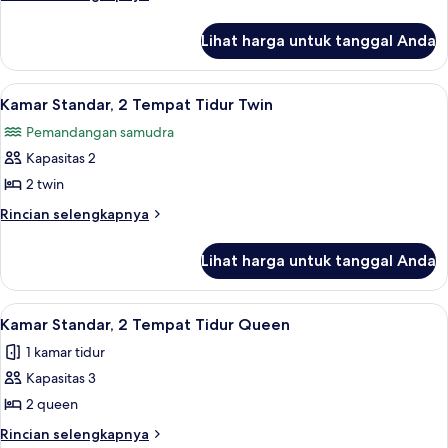
1
lebih
lanjut
Tempat
Lihat harga untuk tanggal Anda
untuk
Tidur
Kamar
King
Superior,
Lihat
Kamar Standar, 2 Tempat Tidur Twin | T
5
1
Kamar Standar, 2 Tempat Tidur Twin
semua
Tempat
Pemandangan samudra
Tidur
foto
King
Kapasitas 2
untuk
Kamar
2 twin
Standar,
Rincian
Rincian selengkapnya
2
lebih
lanjut
Tempat
Lihat harga untuk tanggal Anda
untuk
Tidur
Kamar
Twin
Standar,
Lihat
Kamar Standar, 2 Tempat Tidur Queen | 
3
2
Kamar Standar, 2 Tempat Tidur Queen
semua
Tempat
1 kamar tidur
Tidur
foto
Twin
Kapasitas 3
untuk
Kamar
2 queen
Standar,
Rincian
Rincian selengkapnya