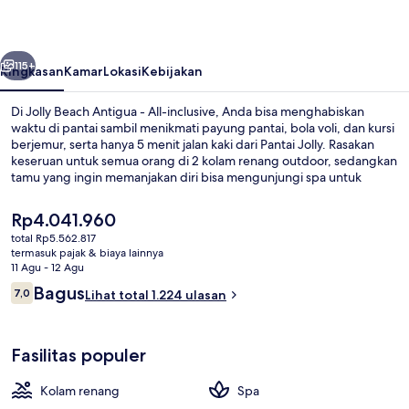
-
All-
belumnya
Berikutnya
inclusive
115+
Ringkasan
Kamar
Lokasi
Kebijakan
Di Jolly Beach Antigua - All-inclusive, Anda bisa menghabiskan
waktu di pantai sambil menikmati payung pantai, bola voli, dan kursi
berjemur, serta hanya 5 menit jalan kaki dari Pantai Jolly. Rasakan
keseruan untuk semua orang di 2 kolam renang outdoor, sedangkan
tamu yang ingin memanjakan diri bisa mengunjungi spa untuk
menikmati pijat, facial, dan perawatan tubuh. Pizza Factory
merupakan salah satu 3 restoran yang menyajikan masakan Italia
Harga
Rp4.041.960
serta buka untuk makan siang dan makan malam. Keunggulan lain di
saat
total Rp5.562.817
properti lengkap ini meliputi 3 bar/lounge, bar tepi kolam renang,
ini
termasuk pajak & biaya lainnya
dan pusat kebugaran. Kolam renang dan staf mendapatkan nilai
2 kolam renang outdoor, dengan pay
Rp4.041.960
11 Agu - 12 Agu
yang bagus dari para traveler.
Ulasan
Bagus
7,0
Lihat total 1.224 ulasan
7,0 dari 10
Fasilitas populer
Kolam renang
Spa