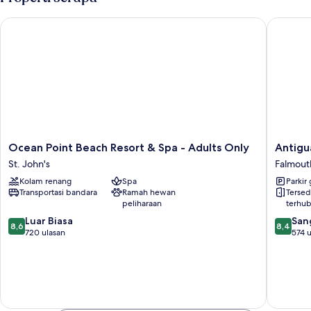
AI
Ocean Point Beach Resort & Spa - Adults Only
Antigua 
Ocean
Antigua
Ocean Point Beach Resort & Spa - Adults Only
Antigu
Point
Superya
St. John's
Falmout
Beach
Marina
Kolam renang
Spa
Parkir 
Resort
&
Transportasi bandara
Ramah hewan
Tersed
&
Resort
peliharaan
terhu
Spa
Falmout
8.6
8.4
-
Luar Biasa
Harbour
San
8,6
8,4
dari
dari
Adults
720 ulasan
574 u
10,
10,
Only
Luar
Sangat
St.
Biasa,
Baik,
John's
720
574
ulasan
ulasan