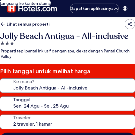
Langsung ke konten utama
Dapatkan aplikasinya
Lihat semua properti
Jolly Beach Antigua - All-inclusive
Properti
bintang
Properti tepi pantai inklusif dengan spa, dekat dengan Pantai Church
3.0
Valley
Pilih tanggal untuk melihat harga
Ke mana?
Tanggal
Traveler