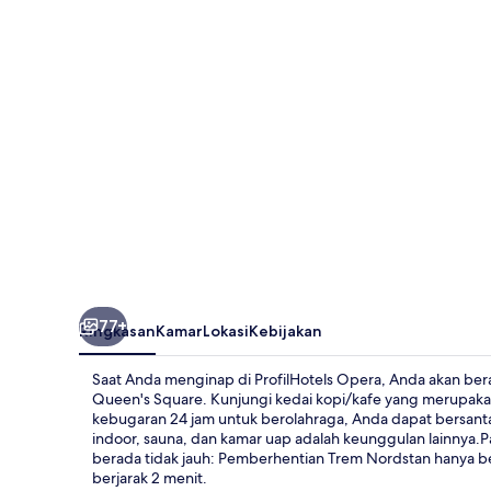
77+
Ringkasan
Kamar
Lokasi
Kebijakan
Saat Anda menginap di ProfilHotels Opera, Anda akan berada
Queen's Square. Kunjungi kedai kopi/kafe yang merupaka
kebugaran 24 jam untuk berolahraga, Anda dapat bersanta
indoor, sauna, dan kamar uap adalah keunggulan lainnya.P
berada tidak jauh: Pemberhentian Trem Nordstan hanya b
berjarak 2 menit.