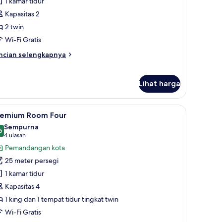
uite
1 kamar tidur
Kapasitas 2
2 twin
Wi-Fi Gratis
ncian
ncian selengkapnya
bih
njut
tuk
Lihat harga
ite
 kerja, ruang kerja ramah laptop, dan tirai kedap cahaya
ihat
Premium Room Four | Brankas, meja kerja, rua
6
remium Room Four
emua
Sempurna
oto
6
9,6 dari 10
(4
4 ulasan
ntuk
ulasan)
Pemandangan kota
remium
25 meter persegi
oom
1 kamar tidur
our
Kapasitas 4
1 king dan 1 tempat tidur tingkat twin
Wi-Fi Gratis