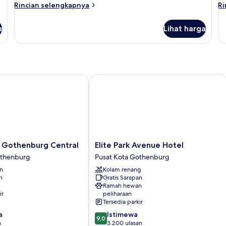
Rincian
Ri
Rincian selengkapnya
Ri
lebih
le
lanjut
la
a
Lihat harga
untuk
un
Premium
P
Room
R
Balcony
Fo
Gothenburg Central
Elite Park Avenue Hotel
Elite
e Gothenburg Central
Elite Park Avenue Hotel
Park
othenburg
Pusat Kota Gothenburg
Avenue
an
Kolam renang
Hotel
n
Gratis Sarapan
Pusat
Ramah hewan
Kota
ir
peliharaan
Gothenburg
Tersedia parkir
9.0
a
Istimewa
9,0
dari
n
3.200 ulasan