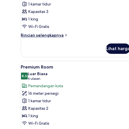
Kamar
1 kamar tidur
Double
Kapasitas 3
Superior
1 king
Wi-Fi Gratis
Rincian
Rincian selengkapnya
lebih
lanjut
Lihat harg
untuk
Kamar
Double
Lihat
Premium Room | Brankas, meja 
5
Superior
Premium Room
semua
Luar Biasa
foto
8,6
8,6 dari 10
(4
4 ulasan
untuk
ulasan)
Pemandangan kota
Premium
16 meter persegi
Room
1 kamar tidur
Kapasitas 2
1 king
Wi-Fi Gratis