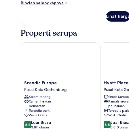
Rincian
Rincian selengkapnya
lebih
lanjut
Lihat harg
untuk
Premium
Room
Properti serupa
Scandic Europa
Hyatt Place 
Scandic
Hyatt
Scandic Europa
Hyatt Plac
Europa
Place
Pusat Kota Gothenburg
Pusat Kota G
Pusat
Gothenburg
Kolam renang
Gratis Sarap
Kota
Central
Ramah hewan
Ramah hewa
Gothenburg
Pusat
peliharaan
peliharaan
Kota
Tersedia parkir
Tersedia park
Gothenburg
Wi-Fi Gratis
Wi-Fi Gratis
8.6
8.8
Luar Biasa
Luar Bias
8,6
8,8
dari
dari
3.811 ulasan
3.810 ulasa