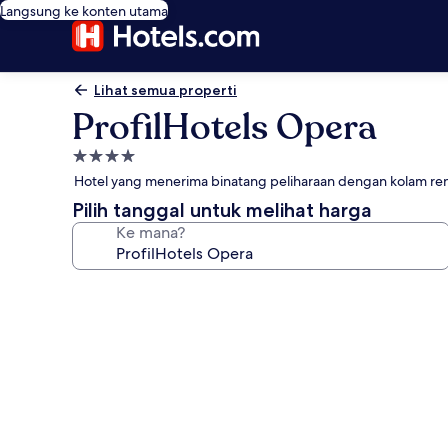
Langsung ke konten utama
Lihat semua properti
ProfilHotels Opera
Properti
bintang
Hotel yang menerima binatang peliharaan dengan kolam re
4.0
Pilih tanggal untuk melihat harga
Ke mana?
Galeri
foto
untuk
ProfilHotels
Opera