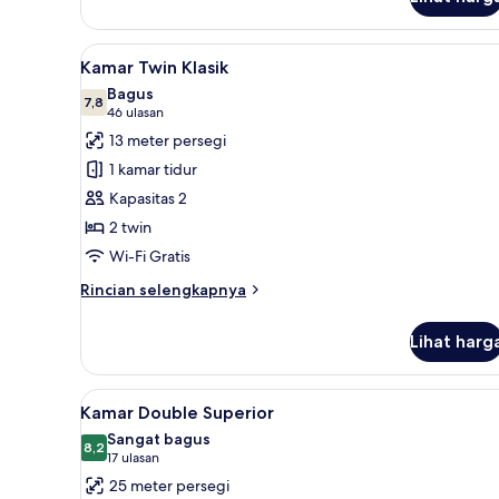
untuk
Kamar
Single
Lihat
Kamar Twin Klasik | Brankas, m
5
Klasik
Kamar Twin Klasik
semua
Bagus
foto
7,8
7,8 dari 10
(46
46 ulasan
untuk
ulasan)
13 meter persegi
Kamar
1 kamar tidur
Twin
Kapasitas 2
Klasik
2 twin
Wi-Fi Gratis
Rincian
Rincian selengkapnya
lebih
lanjut
Lihat harg
untuk
Kamar
Twin
Lihat
Brankas, meja kerja, ruang ker
5
Klasik
Kamar Double Superior
semua
Sangat bagus
foto
8,2
8,2 dari 10
(17
17 ulasan
untuk
ulasan)
25 meter persegi