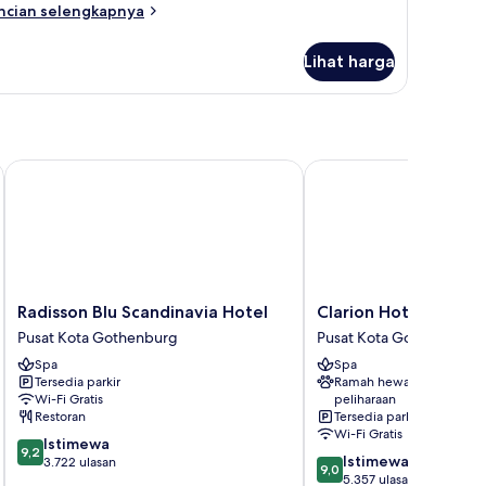
ncian
ncian selengkapnya
bih
njut
Lihat harga
tuk
remium
oom
ur
Radisson Blu Scandinavia Hotel
Clarion Hotel Post, G
Radisson
Clarion
Radisson Blu Scandinavia Hotel
Clarion Hotel Post,
Blu
Hotel
Pusat Kota Gothenburg
Pusat Kota Gothenburg
Scandinavia
Post,
Spa
Spa
Hotel
Gothenburg
Tersedia parkir
Ramah hewan
Pusat
Pusat
Wi-Fi Gratis
peliharaan
Kota
Kota
Restoran
Tersedia parkir
Gothenburg
Gothenburg
Wi-Fi Gratis
9.2
Istimewa
9,2
9.0
Istimewa
dari
3.722 ulasan
9,0
dari
5.357 ulasan
10,