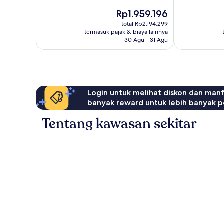
10,
10,
Harga
Rp1.959.196
Luar
Luar
sekarang
Biasa,
Biasa,
total Rp2.194.299
Rp1.959.196
termasuk pajak & biaya lainnya
3.811
3.810
30 Agu - 31 Agu
ulasan
ulasan
Login untuk melihat diskon dan man
banyak reward untuk lebih banyak p
Tentang kawasan sekitar