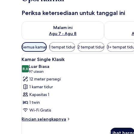
Periksa ketersediaan untuk tanggal ini
Periksa ketersediaan untuk malam ini Agu 7 - Agu 8
Periksa keter
Malam ini
Agu 7 - Agu 8
A
Filter
Semua kamar
1 tempat tidur
2 tempat tidur
3+ tempat tid
tersedia
Lihat
Kamar Single Klasik | Brankas,
untuk
7
Kamar Single Klasik
semua
kamar
Luar Biasa
foto
8,6
8,6 dari 10
(97
97 ulasan
untuk
ulasan)
12 meter persegi
Kamar
1 kamar tidur
Single
Kapasitas 1
Klasik
1 twin
Wi-Fi Gratis
Rincian
Rincian selengkapnya
lebih
lanjut
Lihat harg