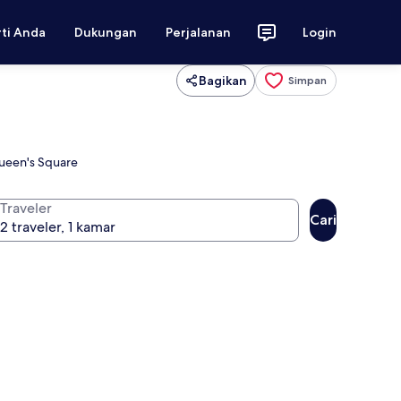
rti Anda
Dukungan
Perjalanan
Login
Bagikan
Simpan
ueen's Square
Traveler
Cari