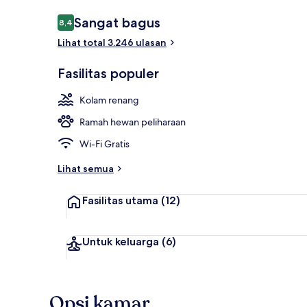
Ulasan
Sangat bagus
8,4
8,4 dari 10
Lihat total 3.246 ulasan
Kolam renan
Fasilitas populer
Kolam renang
Ramah hewan peliharaan
Wi-Fi Gratis
Lihat semua
Fasilitas utama
(12)
Untuk keluarga
(6)
Opsi kamar