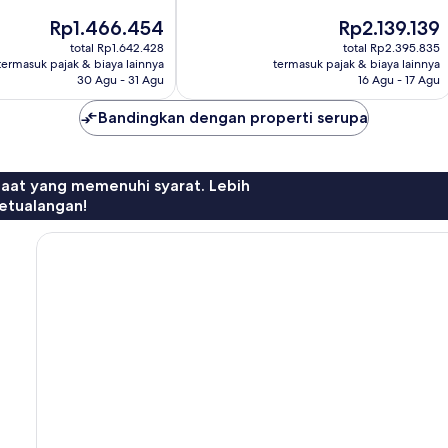
10,
Harga
Harga
Rp1.466.454
Rp2.139.139
Istimewa,
sekarang
sekarang
3.200
total Rp1.642.428
total Rp2.395.835
Rp1.466.454
Rp2.139.139
termasuk pajak & biaya lainnya
termasuk pajak & biaya lainnya
ulasan
30 Agu - 31 Agu
16 Agu - 17 Agu
Bandingkan dengan properti serupa
faat yang memenuhi syarat. Lebih
etualangan!