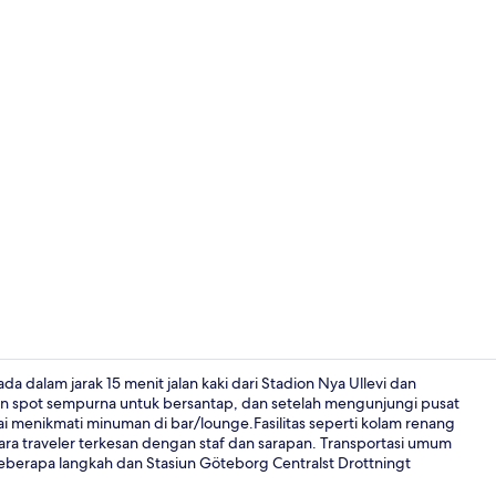
Restoran
 dalam jarak 15 menit jalan kaki dari Stadion Nya Ullevi dan
n spot sempurna untuk bersantap, dan setelah mengunjungi pusat
i menikmati minuman di bar/lounge.Fasilitas seperti kolam renang
Interior
ara traveler terkesan dengan staf dan sarapan. Transportasi umum
eberapa langkah dan Stasiun Göteborg Centralst Drottningt