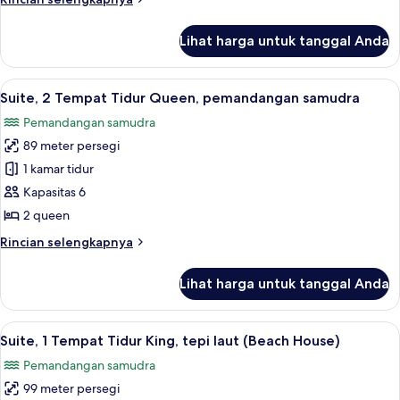
Beds,
lebih
Ocean
lanjut
Lihat harga untuk tanggal Anda
untuk
View
Studio
Suite,
Lihat
Seprai premium, bantalan ekstra lembu
6
2
Suite, 2 Tempat Tidur Queen, pemandangan samudra
semua
Queen
Pemandangan samudra
Beds,
foto
Ocean
89 meter persegi
untuk
View
Suite,
1 kamar tidur
2
Kapasitas 6
Tempat
2 queen
Tidur
Rincian
Rincian selengkapnya
Queen,
lebih
pemandangan
lanjut
Lihat harga untuk tanggal Anda
untuk
samudra
Suite,
2
Lihat
Seprai premium, bantalan ekstra lembu
7
Tempat
Suite, 1 Tempat Tidur King, tepi laut (Beach House)
semua
Tidur
Pemandangan samudra
Queen,
foto
pemandangan
99 meter persegi
untuk