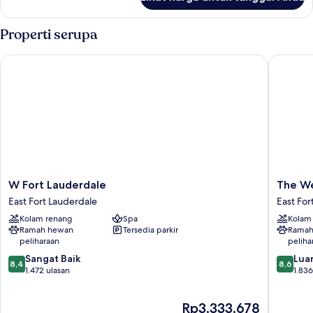
untuk
laut
Penthouse,
3
Properti serupa
kamar
tidur,
W Fort Lauderdale
The West
tepi
laut
W
The
W Fort Lauderdale
The We
Fort
Westin
East Fort Lauderdale
East For
Lauderdale
Fort
Kolam renang
Spa
Kolam
East
Lauderd
Ramah hewan
Tersedia parkir
Ramah
Fort
Beach
peliharaan
peliha
Lauderdale
Resort
8.4
8.6
Sangat Baik
East
Luar
8,4
8,6
dari
dari
1.472 ulasan
Fort
1.836
10,
10,
Lauderd
Sangat
Luar
Harga
Rp3.333.678
Baik,
Biasa,