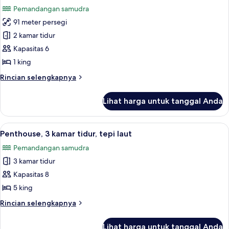
semua
Tempat
Pemandangan samudra
Tidur
foto
King
91 meter persegi
untuk
(Intracoastal
Suite,
2 kamar tidur
View)
2
Kapasitas 6
kamar
1 king
tidur,
Rincian
Rincian selengkapnya
pemandangan
lebih
samudra
lanjut
Lihat harga untuk tanggal Anda
untuk
Suite,
2
Lihat
Pemandangan dari kamar
7
kamar
Penthouse, 3 kamar tidur, tepi laut
semua
tidur,
Pemandangan samudra
pemandangan
foto
samudra
3 kamar tidur
untuk
Penthouse,
Kapasitas 8
3
5 king
kamar
Rincian
Rincian selengkapnya
tidur,
lebih
tepi
lanjut
Lihat harga untuk tanggal Anda