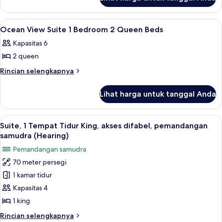
untuk
1
OCEAN
BEDROOM
VIEW
Lihat
Seprai premium, bantalan ekstra lembu
8
SUITE
1
Ocean View Suite 1 Bedroom 2 Queen Beds
semua
1
KING
Kapasitas 6
BEDROOM
foto
1
2 queen
untuk
KING
Ocean
Rincian
Rincian selengkapnya
lebih
View
lanjut
Suite
Lihat harga untuk tanggal Anda
untuk
1
Ocean
Bedroom
View
Lihat
Seprai premium, bantalan ekstra lembu
7
Suite
2
Suite, 1 Tempat Tidur King, akses difabel, pemandangan
semua
1
samudra (Hearing)
Queen
Bedroom
foto
Beds
Pemandangan samudra
2
untuk
Queen
70 meter persegi
Suite,
Beds
1 kamar tidur
1
Tempat
Kapasitas 4
Tidur
1 king
King,
Rincian
Rincian selengkapnya