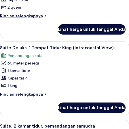
2
Shower)
Queen
2 queen
Beds,
Rincian
Rincian selengkapnya
Accessible,
lebih
Ocean
lanjut
Lihat harga untuk tanggal Anda
untuk
View
Studio
(Mobillity,
Suite,
Lihat
Seprai premium, bantalan ekstra lembu
Bathtub)
7
2
Suite Deluks, 1 Tempat Tidur King (Intracoastal View)
semua
Queen
Pemandangan kota
Beds,
foto
Accessible,
60 meter persegi
untuk
Ocean
Suite
1 kamar tidur
View
Deluks,
(Mobillity,
Kapasitas 4
Bathtub)
1
1 king
Tempat
Rincian
Rincian selengkapnya
Tidur
lebih
King
lanjut
Lihat harga untuk tanggal Anda
untuk
(Intracoastal
Suite
View)
Deluks,
Lihat
Pemandangan dari kamar
9
1
Suite, 2 kamar tidur, pemandangan samudra