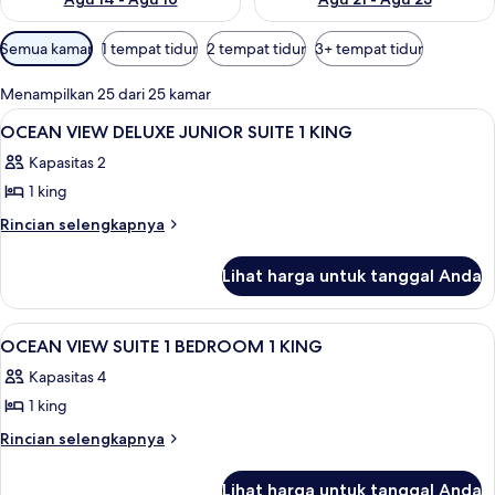
Filter
Semua kamar
1 tempat tidur
2 tempat tidur
3+ tempat tidur
tersedia
untuk
Menampilkan 25 dari 25 kamar
kamar
Lihat
Seprai premium, bantalan ekstra lembu
10
OCEAN VIEW DELUXE JUNIOR SUITE 1 KING
semua
Kapasitas 2
foto
1 king
untuk
OCEAN
Rincian
Rincian selengkapnya
lebih
VIEW
lanjut
DELUXE
Lihat harga untuk tanggal Anda
untuk
JUNIOR
OCEAN
SUITE
VIEW
Lihat
Seprai premium, bantalan ekstra lembu
12
DELUXE
1
OCEAN VIEW SUITE 1 BEDROOM 1 KING
semua
JUNIOR
KING
Kapasitas 4
SUITE
foto
1
1 king
untuk
KING
OCEAN
Rincian
Rincian selengkapnya
lebih
VIEW
lanjut
SUITE
Lihat harga untuk tanggal Anda