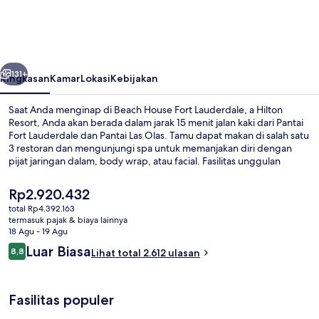
Fort
Lauderdale,
a
belumnya
Berikutnya
Hilton
131+
Ringkasan
Kamar
Lokasi
Kebijakan
Resort
Saat Anda menginap di Beach House Fort Lauderdale, a Hilton
Resort, Anda akan berada dalam jarak 15 menit jalan kaki dari Pantai
Fort Lauderdale dan Pantai Las Olas. Tamu dapat makan di salah satu
3 restoran dan mengunjungi spa untuk memanjakan diri dengan
pijat jaringan dalam, body wrap, atau facial. Fasilitas unggulan
lainnya meliputi 2 bar/lounge, kolam renang outdoor, dan bar tepi
kolam renang. Para traveler menyukai kolam renang dan staf.
Harga
Rp2.920.432
saat
total Rp4.392.163
ini
termasuk pajak & biaya lainnya
Pemandangan dari kamar
Rp2.920.432
18 Agu - 19 Agu
Ulasan
Luar Biasa
8,8
Lihat total 2.612 ulasan
8,8 dari 10
Fasilitas populer