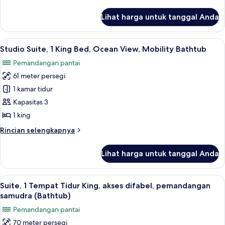
akses
lebih
difabel,
lanjut
Lihat harga untuk tanggal Anda
untuk
pemandangan
Suite,
samudra
1
Lihat
Seprai premium, bantalan ekstra lembu
(Hearing)
7
Tempat
Studio Suite, 1 King Bed, Ocean View, Mobility Bathtub
semua
Tidur
Pemandangan pantai
King,
foto
akses
61 meter persegi
untuk
difabel,
Studio
1 kamar tidur
pemandangan
Suite,
samudra
Kapasitas 3
(Hearing)
1
1 king
King
Rincian
Rincian selengkapnya
Bed,
lebih
Ocean
lanjut
Lihat harga untuk tanggal Anda
untuk
View,
Studio
Mobility
Suite,
Lihat
TV layar datar, konsol video game, da
Bathtub
7
1
Suite, 1 Tempat Tidur King, akses difabel, pemandangan
semua
King
samudra (Bathtub)
Bed,
foto
Pemandangan pantai
Ocean
untuk
View,
70 meter persegi