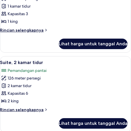
Suite,
Mobility
1 kamar tidur
1
Bathtub
Tempat
Kapasitas 3
Tidur
1 king
King,
Rincian
Rincian selengkapnya
akses
lebih
difabel,
lanjut
Lihat harga untuk tanggal Anda
untuk
pemandangan
Suite,
samudra
1
Lihat
Suite, 2 kamar tidur | Area keluarga |
(Bathtub)
7
Tempat
Suite, 2 kamar tidur
semua
Tidur
Pemandangan pantai
King,
foto
akses
126 meter persegi
untuk
difabel,
Suite,
2 kamar tidur
pemandangan
2
samudra
Kapasitas 6
(Bathtub)
kamar
2 king
tidur
Rincian
Rincian selengkapnya
lebih
lanjut
Lihat harga untuk tanggal Anda
untuk
Suite,