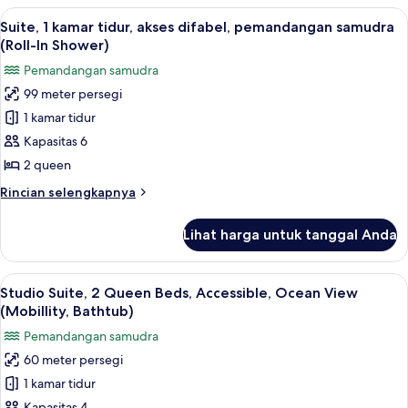
1
Lihat
Seprai premium, bantalan ekstra lembu
7
Tempat
Suite, 1 kamar tidur, akses difabel, pemandangan samudra
semua
Tidur
(Roll-In Shower)
King,
foto
Pemandangan samudra
pemandangan
untuk
samudra
99 meter persegi
Suite,
1 kamar tidur
1
kamar
Kapasitas 6
tidur,
2 queen
akses
Rincian
Rincian selengkapnya
difabel,
lebih
pemandangan
lanjut
Lihat harga untuk tanggal Anda
untuk
samudra
Suite,
(Roll-
1
Lihat
Seprai premium, bantalan ekstra lembu
In
7
kamar
Studio Suite, 2 Queen Beds, Accessible, Ocean View
semua
tidur,
Shower)
(Mobillity, Bathtub)
akses
foto
Pemandangan samudra
difabel,
untuk
pemandangan
60 meter persegi
Studio
samudra
1 kamar tidur
Suite,
(Roll-
In
Kapasitas 4