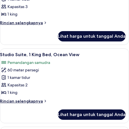
pemandangan
Deluks,
teluk
Kapasitas 3
(Hearing)
1
1 king
Tempat
Rincian
Rincian selengkapnya
Tidur
lebih
King,
lanjut
Lihat harga untuk tanggal Anda
untuk
pemandangan
Suite
samudra
Deluks,
Lihat
Seprai premium, bantalan ekstra lembu
6
1
Studio Suite, 1 King Bed, Ocean View
semua
Tempat
Pemandangan samudra
Tidur
foto
King,
60 meter persegi
untuk
pemandangan
Studio
1 kamar tidur
samudra
Suite,
Kapasitas 2
1
1 king
King
Rincian
Rincian selengkapnya
Bed,
lebih
Ocean
lanjut
Lihat harga untuk tanggal Anda
untuk
View
Studio
Suite,
Seprai premium, bantalan ekstra lembu