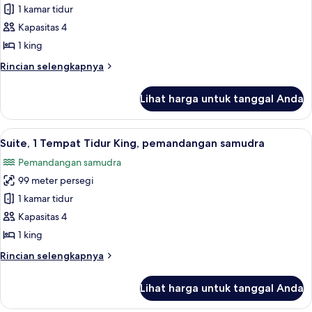
samudra
Suite,
1 kamar tidur
1
Kapasitas 4
Tempat
1 king
Tidur
Rincian
Rincian selengkapnya
King,
lebih
tepi
lanjut
Lihat harga untuk tanggal Anda
untuk
laut
Suite,
(Beach
1
Lihat
TV layar datar, konsol video game, da
House)
9
Tempat
Suite, 1 Tempat Tidur King, pemandangan samudra
semua
Tidur
Pemandangan samudra
King,
foto
tepi
99 meter persegi
untuk
laut
Suite,
1 kamar tidur
(Beach
1
House)
Kapasitas 4
Tempat
1 king
Tidur
Rincian
Rincian selengkapnya
King,
lebih
pemandangan
lanjut
Lihat harga untuk tanggal Anda
untuk
samudra
Suite,