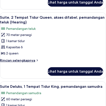
Lihat harga untuk tanggal Anda
untuk
Kamar
Junior
Lihat
Seprai premium, bantalan ekstra lembu
7
Suite, 2 Tempat Tidur Queen, akses difabel, pemandangan
semua
teluk (Hearing)
foto
Pemandangan teluk
untuk
70 meter persegi
Suite,
1 kamar tidur
2
Tempat
Kapasitas 6
Tidur
2 queen
Queen,
Rincian
Rincian selengkapnya
akses
lebih
difabel,
lanjut
Lihat harga untuk tanggal Anda
untuk
pemandangan
Suite,
teluk
2
Lihat
TV layar datar, konsol video game, da
(Hearing)
8
Tempat
Suite Deluks, 1 Tempat Tidur King, pemandangan samudra
semua
Tidur
Pemandangan samudra
Queen,
foto
akses
60 meter persegi
untuk
difabel,
Suite
1 kamar tidur