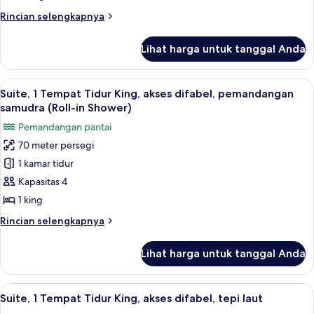
kamar
Rincian
Rincian selengkapnya
tidur
lebih
(Ocean
lanjut
Lihat harga untuk tanggal Anda
untuk
Front)
Suite
Presidensial,
Lihat
TV layar datar, konsol video game, da
7
3
Suite, 1 Tempat Tidur King, akses difabel, pemandangan
semua
kamar
samudra (Roll-in Shower)
tidur
foto
Pemandangan pantai
(Ocean
untuk
Front)
70 meter persegi
Suite,
1 kamar tidur
1
Tempat
Kapasitas 4
Tidur
1 king
King,
Rincian
Rincian selengkapnya
akses
lebih
difabel,
lanjut
Lihat harga untuk tanggal Anda
untuk
pemandangan
Suite,
samudra
1
Lihat
Pemandangan dari kamar
(Roll-
6
Tempat
Suite, 1 Tempat Tidur King, akses difabel, tepi laut
semua
Tidur
in