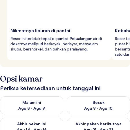
Nikmatnya liburan di pantai
Kebaha
Resor ini terletak tepat di pantai. Petualangan air di
Resor te
dekatnya meliputi berkayak, berlayar, menyelam
pusat bi
skuba, bersnorkel, dan bahkan paralayang.
bersanta
satu dari
Opsi kamar
Periksa ketersediaan untuk tanggal ini
Periksa ketersediaan untuk malam ini Agu 8 - Agu 9
Periksa ketersediaan untuk be
Malam ini
Besok
Agu 8 - Agu 9
Agu 9 - Agu 10
Periksa ketersediaan untuk akhir pekan ini Agu 14 - Agu 16
Periksa ketersediaan untuk ak
Akhir pekan ini
Akhir pekan berikutnya
Agu 14 - Agu 16
Agu 21 - Agu 23