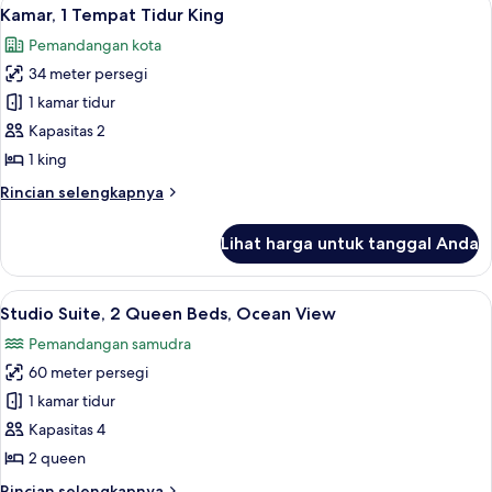
Lihat
4
1
Kamar, 1 Tempat Tidur King
semua
King
Pemandangan kota
Bed,
foto
Ocean
34 meter persegi
untuk
View
Kamar,
1 kamar tidur
1
Kapasitas 2
Tempat
1 king
Tidur
Rincian
Rincian selengkapnya
King
lebih
lanjut
Lihat harga untuk tanggal Anda
untuk
Kamar,
1
Lihat
Seprai premium, bantalan ekstra lembu
7
Tempat
Studio Suite, 2 Queen Beds, Ocean View
semua
Tidur
Pemandangan samudra
King
foto
60 meter persegi
untuk
Studio
1 kamar tidur
Suite,
Kapasitas 4
2
2 queen
Queen
Rincian
Rincian selengkapnya