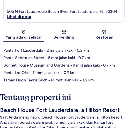
505 N Fort Lauderdale Beach Blvd, Fort Lauderdale, FL, 33304
Lihat di peta
Peta
Yang ada di sekitar
Berkeliling
Restoran
Pantai Fort Lauderdale
- 2 mnt jalan kaki
- 0.2 km
Pantai Sebastian Street
- 8 mnt jalan kaki
- 0.7 km
Bonnet House Museum and Gardens
- 8 mnt jalan kaki
- 0.7 km
Pantai Las Olas
- 11 mnt jalan kaki
- 0.9 km
Taman Hugh Taylor Birch
- 14 mnt jalan kaki
- 1.2 km
Tentang properti ini
Beach House Fort Lauderdale, a Hilton Resort
Saat Anda menginap di Beach House Fort Lauderdale, a Hilton Resort,
Anda akan berada dalam jarak 15 menit jalan kaki dari Pantai Fort
Lauderdale dan Pantai Las Olas. Tamu dapat makan di salah satu 3