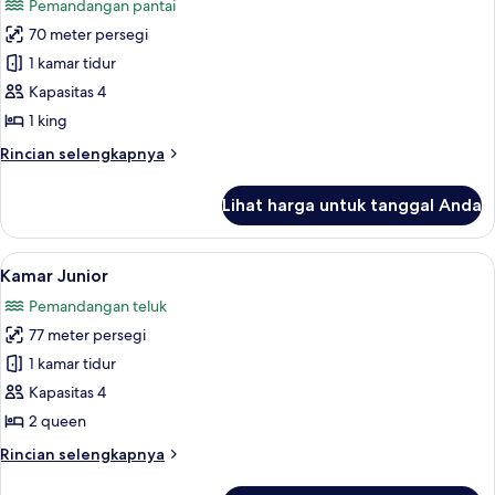
Pemandangan pantai
King,
foto
Shower)
akses
70 meter persegi
untuk
difabel,
Suite,
1 kamar tidur
pemandangan
1
samudra
Kapasitas 4
(Roll-
Tempat
1 king
in
Tidur
Shower)
Rincian
Rincian selengkapnya
King,
lebih
akses
lanjut
Lihat harga untuk tanggal Anda
untuk
difabel,
Suite,
tepi
1
Lihat
Seprai premium, bantalan ekstra lembu
laut
7
Tempat
Kamar Junior
semua
Tidur
Pemandangan teluk
King,
foto
akses
77 meter persegi
untuk
difabel,
Kamar
1 kamar tidur
tepi
Junior
laut
Kapasitas 4
2 queen
Rincian
Rincian selengkapnya
lebih
lanjut