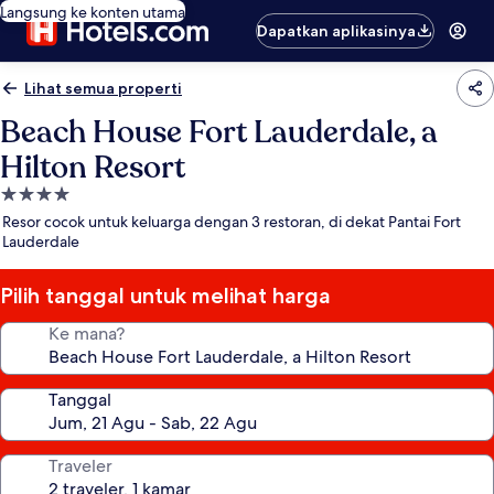
Langsung ke konten utama
Dapatkan aplikasinya
Lihat semua properti
Beach House Fort Lauderdale, a
Hilton Resort
Properti
bintang
Resor cocok untuk keluarga dengan 3 restoran, di dekat Pantai Fort
4.0
Lauderdale
Pilih tanggal untuk melihat harga
Ke mana?
Tanggal
Traveler