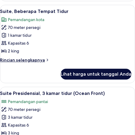
2
Lihat
Seprai premium, bantalan ekstra lembu
7
kamar
Suite, Beberapa Tempat Tidur
semua
tidur
Pemandangan kota
foto
70 meter persegi
untuk
Suite,
1 kamar tidur
Beberapa
Kapasitas 6
Tempat
2 king
Tidur
Rincian
Rincian selengkapnya
lebih
lanjut
Lihat harga untuk tanggal Anda
untuk
Suite,
Beberapa
Lihat
Suite Presidensial, 3 kamar tidur (Oc
11
Tempat
Suite Presidensial, 3 kamar tidur (Ocean Front)
semua
Tidur
Pemandangan pantai
foto
70 meter persegi
untuk
Suite
3 kamar tidur
Presidensial,
Kapasitas 6
3
3 king