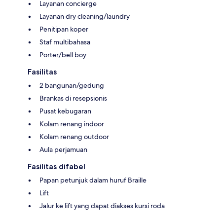
Layanan concierge
Layanan dry cleaning/laundry
Penitipan koper
Staf multibahasa
Porter/bell boy
Fasilitas
2 bangunan/gedung
Brankas di resepsionis
Pusat kebugaran
Kolam renang indoor
Kolam renang outdoor
Aula perjamuan
Fasilitas difabel
Papan petunjuk dalam huruf Braille
Lift
Jalur ke lift yang dapat diakses kursi roda