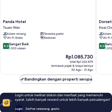
Panda
Dorsett
Panda Hotel
Dorset
Hotel
Tsuen
Tsuen Wan
Kwai Ch
Tsuen
Wan,
Kolam renang
Tersedia parkir
Kolam
Wan
Hong
Wi-Fi Gratis
Restoran
Wi-Fi 
Kong
Kwai
8.2
8.0
Sangat Baik
San
8,2
8,0
Chung
dari
dari
1.003 ulasan
1.002
10,
10,
Harga
Rp1.085.730
Sangat
Sangat
sekarang
Baik,
Baik,
total Rp1.226.875
Rp1.085.730
termasuk pajak & biaya lainnya
1.003
1.002
30 Agu - 31 Agu
ulasan
ulasan
Bandingkan dengan properti serupa
Login untuk melihat diskon dan manfaat yang memenuhi
syarat. Lebih banyak reward untuk lebih banyak petualangan!
Login
Daftar sekarang, gratis