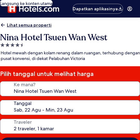
Langsung ke konten utama
Dapatkan aplikasinya
Lihat semua properti
Nina Hotel Tsuen Wan West
Properti
bintang
Hotel mewah dengan kolam renang dalam ruangan, terhubung dengan
4.5
pusat konvensi, di dekat Pelabuhan Victoria
Pilih tanggal untuk melihat harga
Ke mana?
Tanggal
Traveler