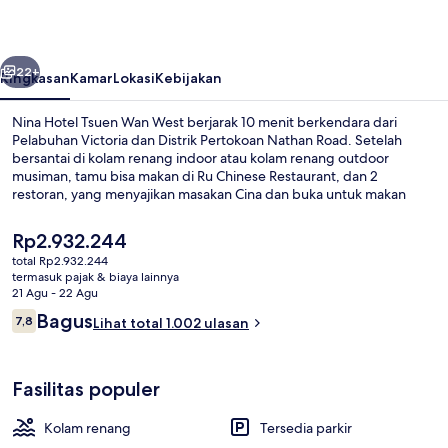
Wan
West
belumnya
Berikutnya
22+
Ringkasan
Kamar
Lokasi
Kebijakan
Nina Hotel Tsuen Wan West berjarak 10 menit berkendara dari
Pelabuhan Victoria dan Distrik Pertokoan Nathan Road. Setelah
bersantai di kolam renang indoor atau kolam renang outdoor
musiman, tamu bisa makan di Ru Chinese Restaurant, dan 2
restoran, yang menyajikan masakan Cina dan buka untuk makan
siang dan makan malam. Destinasi menarik seperti Kowloon Bay dan
Lan Kwai Fong juga dapat dicapai dengan berkendara singkat dari
Harga
Rp2.932.244
hotel mewah. Para traveler menyukai staf dan lokasi.
saat
total Rp2.932.244
ini
termasuk pajak & biaya lainnya
Pemandangan dari properti
Rp2.932.244
21 Agu - 22 Agu
Ulasan
Bagus
7,8
Lihat total 1.002 ulasan
7,8 dari 10
Fasilitas populer
Kolam renang
Tersedia parkir