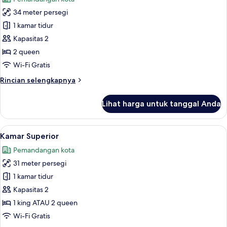
foto
34 meter persegi
untuk
Kamar
1 kamar tidur
Superior
Kapasitas 2
(Tower
2 queen
1)
Wi-Fi Gratis
Rincian
Rincian selengkapnya
lebih
lanjut
Lihat harga untuk tanggal Anda
untuk
Kamar
Superior
Lihat
Brankas, meja kerja, tirai kedap caha
1
(Tower
Kamar Superior
semua
1)
Pemandangan kota
foto
31 meter persegi
untuk
Kamar
1 kamar tidur
Superior
Kapasitas 2
1 king ATAU 2 queen
Wi-Fi Gratis