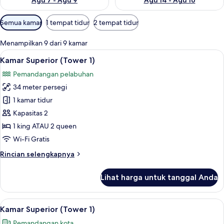
Agu 7 - Agu 9
Agu 14 - Agu 16
Filter
Semua kamar
1 tempat tidur
2 tempat tidur
tersedia
untuk
Menampilkan 9 dari 9 kamar
kamar
Lihat
Brankas, meja kerja, tirai kedap caha
2
Kamar Superior (Tower 1)
semua
Pemandangan pelabuhan
foto
34 meter persegi
untuk
Kamar
1 kamar tidur
Superior
Kapasitas 2
(Tower
1 king ATAU 2 queen
1)
Wi-Fi Gratis
Rincian
Rincian selengkapnya
lebih
lanjut
Lihat harga untuk tanggal Anda
untuk
Kamar
Superior
Lihat
Brankas, meja kerja, tirai kedap caha
1
(Tower
Kamar Superior (Tower 1)
semua
1)
Pemandangan kota