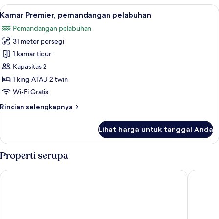
Premier,
Lihat
Kamar Premier, pemandangan pelabuhan
1
pemandangan
Kamar Premier, pemandangan pelabuhan
semua
kota
Pemandangan pelabuhan
foto
31 meter persegi
untuk
Kamar
1 kamar tidur
Premier,
Kapasitas 2
pemandangan
1 king ATAU 2 twin
pelabuhan
Wi-Fi Gratis
Rincian
Rincian selengkapnya
lebih
lanjut
Lihat harga untuk tanggal Anda
untuk
Kamar
Premier,
Properti serupa
pemandangan
pelabuhan
Panda Hotel
Dorsett