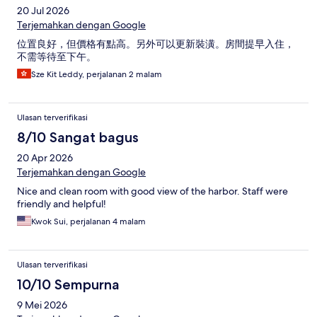
20 Jul 2026
Terjemahkan dengan Google
位置良好，但價格有點高。另外可以更新裝潢。房間提早入住，
不需等待至下午。
Sze Kit Leddy, perjalanan 2 malam
Ulasan terverifikasi
8/10 Sangat bagus
20 Apr 2026
Terjemahkan dengan Google
Nice and clean room with good view of the harbor. Staff were
friendly and helpful!
Kwok Sui, perjalanan 4 malam
Ulasan terverifikasi
10/10 Sempurna
9 Mei 2026