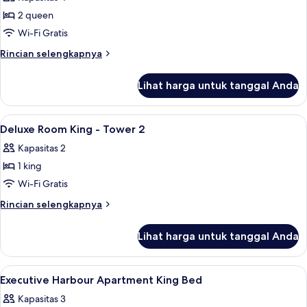
foto
2 queen
untuk
Superior
Wi-Fi Gratis
City
Rincian
Rincian selengkapnya
View
lebih
lanjut
Queen
Lihat harga untuk tanggal Anda
untuk
Queen
Superior
-
City
Lihat
Brankas, meja kerja, tirai kedap caha
1
Tower
View
Deluxe Room King - Tower 2
semua
Queen
1
Kapasitas 2
Queen
foto
-
1 king
untuk
Tower
Deluxe
Wi-Fi Gratis
1
Room
Rincian
Rincian selengkapnya
King
lebih
lanjut
-
Lihat harga untuk tanggal Anda
untuk
Tower
Deluxe
2
Room
Lihat
Brankas, meja kerja, tirai kedap caha
1
King
Executive Harbour Apartment King Bed
semua
-
Kapasitas 3
Tower
foto