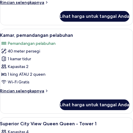
Rincian
Rincian selengkapnya
lebih
lanjut
Lihat harga untuk tanggal Anda
untuk
Kamar
Superior
Lihat
Brankas, meja kerja, tirai kedap caha
2
Kamar, pemandangan pelabuhan
semua
Pemandangan pelabuhan
foto
40 meter persegi
untuk
Kamar,
1 kamar tidur
pemandangan
Kapasitas 2
pelabuhan
1 king ATAU 2 queen
Wi-Fi Gratis
Rincian
Rincian selengkapnya
lebih
lanjut
Lihat harga untuk tanggal Anda
untuk
Kamar,
pemandangan
Lihat
Brankas, meja kerja, tirai kedap caha
3
pelabuhan
Superior City View Queen Queen - Tower 1
semua
Kapasitas 4