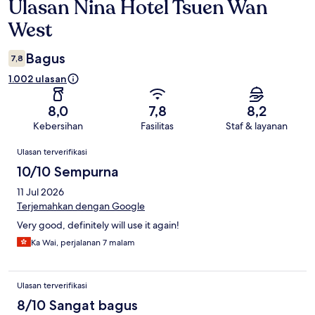
Ulasan Nina Hotel Tsuen Wan
Ulasan
West
Bagus
7,8
1.002 ulasan
8,0
7,8
8,2
Kebersihan
Fasilitas
Staf & layanan
Ulasan
Ulasan terverifikasi
10/10 Sempurna
11 Jul 2026
Terjemahkan dengan Google
Very good, definitely will use it again!
Ka Wai, perjalanan 7 malam
Ulasan terverifikasi
8/10 Sangat bagus