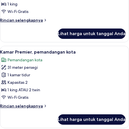
2
1 king
untuk
Executive
Wi-Fi Gratis
Harbour
Rincian
Rincian selengkapnya
Apartment
lebih
lanjut
King
Lihat harga untuk tanggal Anda
untuk
Bed
Executive
Harbour
Lihat
Kamar Premier, pemandangan kota | Br
1
Apartment
Kamar Premier, pemandangan kota
semua
King
Pemandangan kota
Bed
foto
31 meter persegi
untuk
Kamar
1 kamar tidur
Premier,
Kapasitas 2
pemandangan
1 king ATAU 2 twin
kota
Wi-Fi Gratis
Rincian
Rincian selengkapnya
lebih
lanjut
Lihat harga untuk tanggal Anda
untuk
Kamar