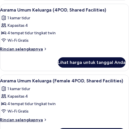
in
Single,
Lihat
Asrama Umum Keluarga (4POD, Shared Fac
7
8
asrama
Asrama Umum Keluarga (4POD, Shared Facilities)
semua
campuran
Share
1 kamar tidur
(Private
foto
Room)
Single
Kapasitas 4
untuk
Pod
Asrama
4 tempat tidur tingkat twin
in
Umum
8
Wi-Fi Gratis
Share
Keluarga
Rincian
Rincian selengkapnya
Room)
(4POD,
lebih
Shared
lanjut
Lihat harga untuk tanggal Anda
untuk
Facilities)
Asrama
Umum
Lihat
Wi-Fi gratis dan seprai linen
8
Keluarga
Asrama Umum Keluarga (Female 4POD, Shared Facilities)
semua
(4POD,
1 kamar tidur
Shared
foto
Facilities)
Kapasitas 4
untuk
Asrama
4 tempat tidur tingkat twin
Umum
Wi-Fi Gratis
Keluarga
Rincian
Rincian selengkapnya
(Female
lebih