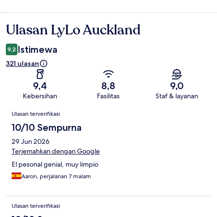
Ulasan LyLo Auckland
Ulasan
Istimewa
9,2
321 ulasan
9,4
8,8
9,0
Kebersihan
Fasilitas
Staf & layanan
Ulasan
Ulasan terverifikasi
10/10 Sempurna
29 Jun 2026
Terjemahkan dengan Google
El pesonal genial, muy limpio
Aaron, perjalanan 7 malam
Ulasan terverifikasi