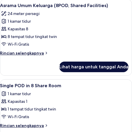
Lihat
Wi-Fi gratis dan seprai linen
7
Keluarga,
Asrama Umum Keluarga (8POD, Shared Facilities)
semua
hanya
24 meter persegi
perempuan
foto
1 kamar tidur
untuk
Asrama
Kapasitas 8
Umum
8 tempat tidur tingkat twin
Keluarga
Wi-Fi Gratis
(8POD,
Rincian
Rincian selengkapnya
Shared
lebih
Facilities)
lanjut
Lihat harga untuk tanggal Anda
untuk
Asrama
Umum
Lihat
Wi-Fi gratis dan seprai linen
6
Keluarga
Single POD in 8 Share Room
semua
(8POD,
1 kamar tidur
Shared
foto
Facilities)
Kapasitas 1
untuk
Single
1 tempat tidur tingkat twin
POD
Wi-Fi Gratis
in
Rincian
Rincian selengkapnya
8
lebih