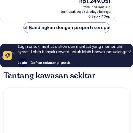
Rp1.249.051
Istimewa,
Biasa,
sekarang
1.093
total Rp1.436.413
691
Rp1.249.051
termasuk pajak & biaya lainnya
ulasan
ulasan
6 Sep - 7 Sep
Bandingkan dengan properti serupa
Login untuk melihat diskon dan manfaat yang memenuhi
syarat. Lebih banyak reward untuk lebih banyak petualangan!
Login
Daftar sekarang, gratis
Tentang kawasan sekitar