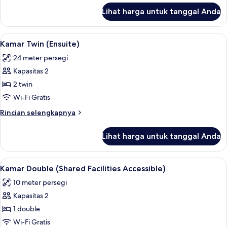
Queen
lanjut
Lihat harga untuk tanggal Anda
untuk
(Ensuite)
Kamar,
1
Lihat
Kamar Twin (Ensuite) | Wi-Fi gratis dan
4
Tempat
Kamar Twin (Ensuite)
semua
Tidur
24 meter persegi
Queen
foto
(Ensuite)
Kapasitas 2
untuk
Kamar
2 twin
Twin
Wi-Fi Gratis
(Ensuite)
Rincian
Rincian selengkapnya
lebih
lanjut
Lihat harga untuk tanggal Anda
untuk
Kamar
Twin
Lihat
Wi-Fi gratis dan seprai linen
4
(Ensuite)
Kamar Double (Shared Facilities Accessible)
semua
10 meter persegi
foto
Kapasitas 2
untuk
Kamar
1 double
Double
Wi-Fi Gratis