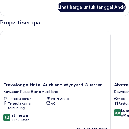
lanjut
Room
Lihat harga untuk tanggal Anda
untuk
Female
4
Properti serupa
Pod
Room
Travelodge Hotel Auckland Wynyard Quarter
Abstract
Travelodge
Abstract
Travelodge Hotel Auckland Wynyard Quarter
Abstra
Hotel
Hotel
Kawasan Pusat Bisnis Auckland
Kawasan
Auckland
Kawasa
Tersedia parkir
Wi-Fi Gratis
Spa
Wynyard
Pusat
Tersedia kamar
AC
Restor
Quarter
Bisnis
terhubung
Kawasan
Aucklan
8.8
Luar
8,8
9.2
Pusat
Istimewa
dari
691 u
9,2
dari
Bisnis
1.093 ulasan
10,
10,
Auckland
Luar
Harga