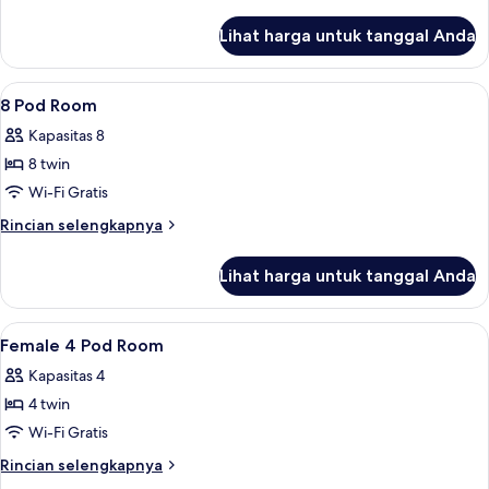
Pod
lebih
lanjut
In
Lihat harga untuk tanggal Anda
untuk
8
Private
Share
Single
Lihat
Wi-Fi gratis dan seprai linen
5
Room
Pod
8 Pod Room
semua
In
Kapasitas 8
8
foto
Share
8 twin
untuk
Room
8
Wi-Fi Gratis
Pod
Rincian
Rincian selengkapnya
Room
lebih
lanjut
Lihat harga untuk tanggal Anda
untuk
8
Pod
Lihat
Wi-Fi gratis dan seprai linen
4
Room
Female 4 Pod Room
semua
Kapasitas 4
foto
4 twin
untuk
Female
Wi-Fi Gratis
4
Rincian
Rincian selengkapnya
Pod
lebih