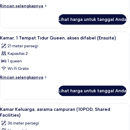
(Shared
Rincian
Rincian selengkapnya
Facilities
lebih
Accessible)
lanjut
Lihat harga untuk tanggal Anda
untuk
Kamar
Double
Lihat
Wi-Fi gratis dan seprai linen
5
(Shared
Kamar, 1 Tempat Tidur Queen, akses difabel (Ensuite)
semua
Facilities
21 meter persegi
Accessible)
foto
Kapasitas 2
untuk
Kamar,
1 queen
1
Wi-Fi Gratis
Tempat
Rincian
Rincian selengkapnya
Tidur
lebih
Queen,
lanjut
Lihat harga untuk tanggal Anda
untuk
akses
Kamar,
difabel
1
Lihat
Wi-Fi gratis dan seprai linen
(Ensuite)
7
Tempat
Kamar Keluarga, asrama campuran (10POD, Shared
semua
Tidur
Facilities)
Queen,
foto
36 meter persegi
akses
untuk
difabel