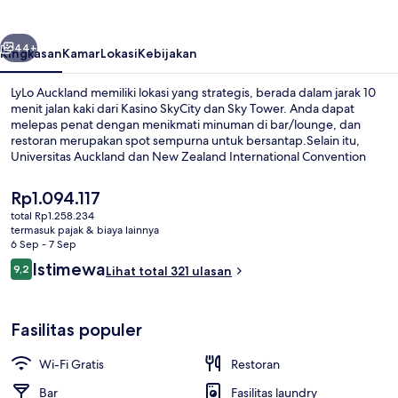
belumnya
Berikutnya
44+
Ringkasan
Kamar
Lokasi
Kebijakan
LyLo Auckland memiliki lokasi yang strategis, berada dalam jarak 10
menit jalan kaki dari Kasino SkyCity dan Sky Tower. Anda dapat
melepas penat dengan menikmati minuman di bar/lounge, dan
restoran merupakan spot sempurna untuk bersantap.Selain itu,
Universitas Auckland dan New Zealand International Convention
Centre hanya berjarak 10 menit berjalan kaki.Para traveler terkesan
dengan staf. Dekat dengan transportasi umum: Pemberhentian
Harga
Rp1.094.117
Trem Gaunt Street berjarak just 13 menit jalan kaki.
saat
total Rp1.258.234
ini
termasuk pajak & biaya lainnya
Eksterior
Rp1.094.117
6 Sep - 7 Sep
Ulasan
Istimewa
9,2
Lihat total 321 ulasan
9,2 dari 10
Fasilitas populer
Wi-Fi Gratis
Restoran
Bar
Fasilitas laundry