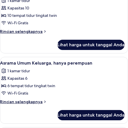
1 kamar tidur
Kamar
(Ensuite)
Kapasitas 10
Keluarga,
asrama
10 tempat tidur tingkat twin
campuran
Wi-Fi Gratis
(10POD,
Rincian
Rincian selengkapnya
Shared
lebih
Facilities)
lanjut
Lihat harga untuk tanggal Anda
untuk
Kamar
Keluarga,
Lihat
Wi-Fi gratis dan seprai linen
6
asrama
Asrama Umum Keluarga, hanya perempuan
semua
campuran
1 kamar tidur
(10POD,
foto
Shared
Kapasitas 6
untuk
Facilities)
Asrama
6 tempat tidur tingkat twin
Umum
Wi-Fi Gratis
Keluarga,
Rincian
Rincian selengkapnya
hanya
lebih
perempuan
lanjut
Lihat harga untuk tanggal Anda
untuk
Asrama
Umum