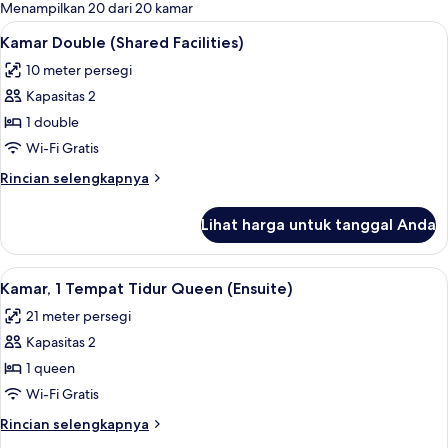
untuk
Menampilkan 20 dari 20 kamar
kamar
Lihat
Wi-Fi gratis dan seprai linen
4
Kamar Double (Shared Facilities)
semua
10 meter persegi
foto
Kapasitas 2
untuk
Kamar
1 double
Double
Wi-Fi Gratis
(Shared
Rincian
Rincian selengkapnya
Facilities)
lebih
lanjut
Lihat harga untuk tanggal Anda
untuk
Kamar
Double
Lihat
Wi-Fi gratis dan seprai linen
4
(Shared
Kamar, 1 Tempat Tidur Queen (Ensuite)
semua
Facilities)
21 meter persegi
foto
Kapasitas 2
untuk
Kamar,
1 queen
1
Wi-Fi Gratis
Tempat
Rincian
Rincian selengkapnya
Tidur
lebih