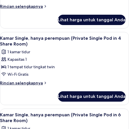
(Private
Rincian
Rincian selengkapnya
Single
lebih
Pod
lanjut
Lihat harga untuk tanggal Anda
untuk
in
Asrama
4
Umum
Lihat
Wi-Fi gratis dan seprai linen
Share
6
(Private
Kamar Single, hanya perempuan (Private Single Pod in 4
semua
Single
Room)
Share Room)
Pod
foto
1 kamar tidur
in
untuk
4
Kapasitas 1
Kamar
Share
1 tempat tidur tingkat twin
Single,
Room)
hanya
Wi-Fi Gratis
perempuan
Rincian
Rincian selengkapnya
(Private
lebih
lanjut
Single
Lihat harga untuk tanggal Anda
untuk
Pod
Kamar
in
Single,
Lihat
Wi-Fi gratis dan seprai linen
9
4
hanya
Kamar Single, hanya perempuan (Private Single Pod in 6
semua
perempuan
Share
Share Room)
(Private
foto
Room)
1 kamar tidur