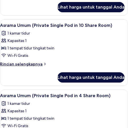
Share
lanjut
Lihat harga untuk tanggal Anda
untuk
Room
Single
POD
Lihat
Wi-Fi gratis dan seprai linen
6
in
Asrama Umum (Private Single Pod in 10 Share Room)
semua
8
1 kamar tidur
Share
foto
Room
Kapasitas 1
untuk
Asrama
1 tempat tidur tingkat twin
Umum
Wi-Fi Gratis
(Private
Rincian
Rincian selengkapnya
Single
lebih
Pod
lanjut
Lihat harga untuk tanggal Anda
untuk
in
Asrama
10
Umum
Lihat
Wi-Fi gratis dan seprai linen
Share
5
(Private
Asrama Umum (Private Single Pod in 4 Share Room)
semua
Single
Room)
1 kamar tidur
Pod
foto
in
Kapasitas 1
untuk
10
Asrama
1 tempat tidur tingkat twin
Share
Umum
Room)
Wi-Fi Gratis