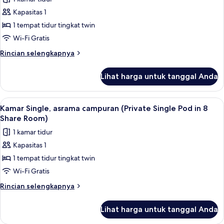
Single
untuk
Pod
Kapasitas 1
Kamar
in
1 tempat tidur tingkat twin
Single,
4
Share
hanya
Wi-Fi Gratis
Room)
perempuan
Rincian
Rincian selengkapnya
(Private
lebih
lanjut
Single
Lihat harga untuk tanggal Anda
untuk
Pod
Kamar
in
Single,
Lihat
Wi-Fi gratis dan seprai linen
6
6
hanya
Kamar Single, asrama campuran (Private Single Pod in 8
semua
perempuan
Share
Share Room)
(Private
foto
Room)
1 kamar tidur
Single
untuk
Pod
Kapasitas 1
Kamar
in
1 tempat tidur tingkat twin
Single,
6
Share
asrama
Wi-Fi Gratis
Room)
campuran
Rincian
Rincian selengkapnya
(Private
lebih
lanjut
Single
Lihat harga untuk tanggal Anda
untuk
Pod
Kamar