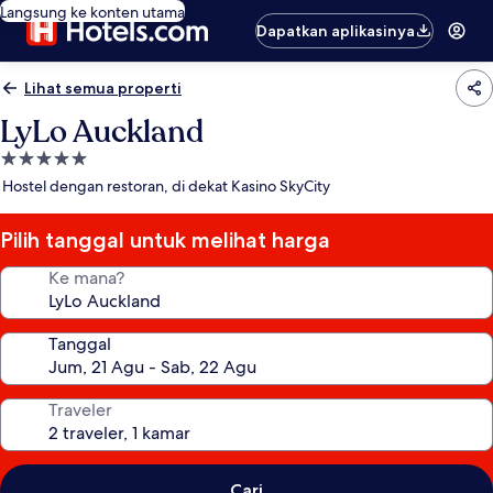
Langsung ke konten utama
Dapatkan aplikasinya
Lihat semua properti
LyLo Auckland
Properti
bintang
Hostel dengan restoran, di dekat Kasino SkyCity
5.0
Pilih tanggal untuk melihat harga
Ke mana?
Tanggal
Traveler
Cari