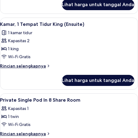
4POD,
lanjut
Lihat harga untuk tanggal Anda
untuk
Shared
Asrama
Facilities)
Umum
Lihat
Wi-Fi gratis dan seprai linen
5
Keluarga
Kamar, 1 Tempat Tidur King (Ensuite)
semua
(Female
1 kamar tidur
4POD,
foto
Shared
Kapasitas 2
untuk
Facilities)
Kamar,
1 king
1
Wi-Fi Gratis
Tempat
Rincian
Rincian selengkapnya
Tidur
lebih
King
lanjut
Lihat harga untuk tanggal Anda
untuk
(Ensuite)
Kamar,
1
Lihat
Wi-Fi gratis dan seprai linen
5
Tempat
Private Single Pod In 8 Share Room
semua
Tidur
Kapasitas 1
King
foto
(Ensuite)
1 twin
untuk
Private
Wi-Fi Gratis
Single
Rincian
Rincian selengkapnya