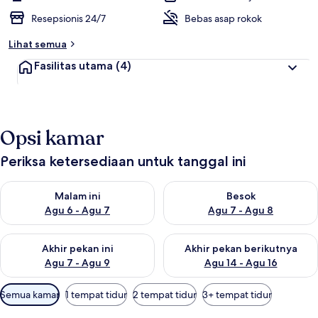
Resepsionis 24/7
Bebas asap rokok
Lihat semua
Fasilitas utama
(4)
Opsi kamar
Periksa ketersediaan untuk tanggal ini
Periksa ketersediaan untuk malam ini Agu 6 - Agu 7
Periksa ketersediaan untuk be
Malam ini
Besok
Agu 6 - Agu 7
Agu 7 - Agu 8
Periksa ketersediaan untuk akhir pekan ini Agu 7 - Agu 9
Periksa ketersediaan untuk ak
Akhir pekan ini
Akhir pekan berikutnya
Agu 7 - Agu 9
Agu 14 - Agu 16
Filter
Semua kamar
1 tempat tidur
2 tempat tidur
3+ tempat tidur
tersedia