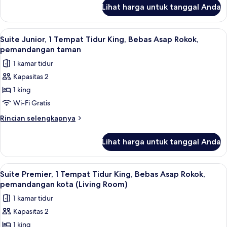
lanjut
Queen,
Lihat harga untuk tanggal Anda
untuk
Bebas
Suite
Asap
Tradisional,
Lihat
Suite Junior, 1 Tempat Tidur King, Be
7
Rokok,
1
Suite Junior, 1 Tempat Tidur King, Bebas Asap Rokok,
semua
Tempat
pemandangan
pemandangan taman
Tidur
foto
kota
1 kamar tidur
Queen,
untuk
Bebas
Kapasitas 2
Suite
Asap
1 king
Junior,
Rokok,
pemandangan
1
Wi-Fi Gratis
kota
Tempat
Rincian
Rincian selengkapnya
Tidur
lebih
lanjut
King,
Lihat harga untuk tanggal Anda
untuk
Bebas
Suite
Asap
Junior,
Lihat
Seprai premium, isi minibar gratis, bra
3
Rokok,
1
Suite Premier, 1 Tempat Tidur King, Bebas Asap Rokok,
semua
Tempat
pemandangan
pemandangan kota (Living Room)
Tidur
foto
taman
1 kamar tidur
King,
untuk
Bebas
Kapasitas 2
Suite
Asap
1 king
Premier,
Rokok,