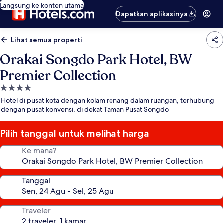
Langsung ke konten utama
Dapatkan aplikasinya
Lihat semua properti
Orakai Songdo Park Hotel, BW
Premier Collection
Properti
bintang
Hotel di pusat kota dengan kolam renang dalam ruangan, terhubung
4.0
dengan pusat konvensi, di dekat Taman Pusat Songdo
Pilih tanggal untuk melihat harga
Ke mana?
Tanggal
Traveler