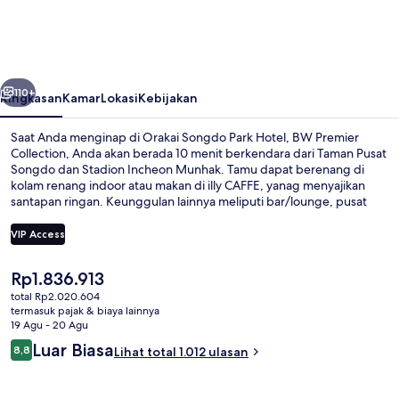
Park
Hotel,
BW
belumnya
Berikutnya
Premier
110+
Ringkasan
Kamar
Lokasi
Kebijakan
Collection
Saat Anda menginap di Orakai Songdo Park Hotel, BW Premier
Collection, Anda akan berada 10 menit berkendara dari Taman Pusat
Songdo dan Stadion Incheon Munhak. Tamu dapat berenang di
kolam renang indoor atau makan di illy CAFFE, yanag menyajikan
santapan ringan. Keunggulan lainnya meliputi bar/lounge, pusat
kebugaran, dan sauna. Para traveler terkesan dengan staf.
Transportasi umum berada tidak jauh: Stasiun Universitas Incheon
VIP Access
berjarak 5 menit dan Stasiun Central Park berjarak 10 menit.
Harga
Rp1.836.913
Melayani sarapan siang akhir pekan
saat
total Rp2.020.604
ini
termasuk pajak & biaya lainnya
Rp1.836.913
19 Agu - 20 Agu
Ulasan
Luar Biasa
8,8
Lihat total 1.012 ulasan
8,8 dari 10