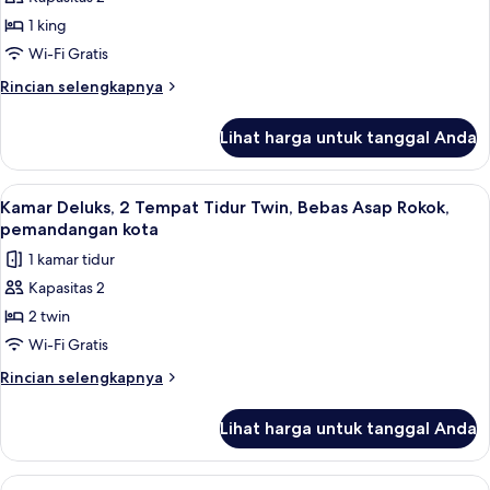
Kamar
Park
1 king
Standar,
View
1
Wi-Fi Gratis
Tempat
Rincian
Rincian selengkapnya
Tidur
lebih
lanjut
King,
Lihat harga untuk tanggal Anda
untuk
Bebas
Kamar
Asap
Standar,
Lihat
Kamar Deluks, 2 Tempat Tidur Twin, Be
5
Rokok,
1
Kamar Deluks, 2 Tempat Tidur Twin, Bebas Asap Rokok,
semua
Tempat
pemandangan
pemandangan kota
Tidur
foto
taman
1 kamar tidur
King,
untuk
(Hollywood
Bebas
Kapasitas 2
Kamar
Asap
room)
2 twin
Deluks,
Rokok,
pemandangan
2
Wi-Fi Gratis
taman
Tempat
Rincian
Rincian selengkapnya
(Hollywood
Tidur
lebih
room)
lanjut
Twin,
Lihat harga untuk tanggal Anda
untuk
Bebas
Kamar
Asap
Deluks,
Lihat
Seprai premium, isi minibar gratis, bra