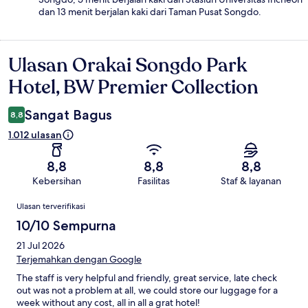
dan 13 menit berjalan kaki dari Taman Pusat Songdo.
Ulasan Orakai Songdo Park
Ulasan
Hotel, BW Premier Collection
Sangat Bagus
8,8
1.012 ulasan
8,8
8,8
8,8
Kebersihan
Fasilitas
Staf & layanan
Ulasan
Ulasan terverifikasi
10/10 Sempurna
21 Jul 2026
Terjemahkan dengan Google
The staff is very helpful and friendly, great service, late check
out was not a problem at all, we could store our luggage for a
week without any cost, all in all a grat hotel!