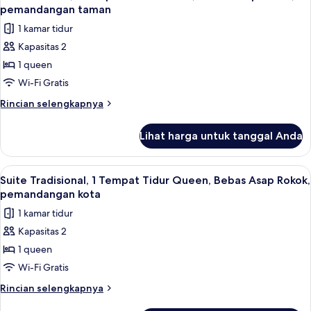
semua
Tempat
pemandangan
pemandangan taman
Tidur
foto
kota
1 kamar tidur
Queen,
untuk
Bebas
Kapasitas 2
Kamar
Asap
1 queen
Deluks,
Rokok,
pemandangan
1
Wi-Fi Gratis
kota
Tempat
Rincian
Rincian selengkapnya
Tidur
lebih
lanjut
Queen,
Lihat harga untuk tanggal Anda
untuk
Bebas
Kamar
Asap
Deluks,
Lihat
Suite Tradisional, 1 Tempat Tidur Que
4
Rokok,
1
Suite Tradisional, 1 Tempat Tidur Queen, Bebas Asap Rokok,
semua
Tempat
pemandangan
pemandangan kota
Tidur
foto
taman
1 kamar tidur
Queen,
untuk
Bebas
Kapasitas 2
Suite
Asap
1 queen
Tradisional,
Rokok,
pemandangan
1
Wi-Fi Gratis
taman
Tempat
Rincian
Rincian selengkapnya
Tidur
lebih