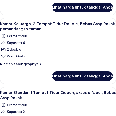
lanjut
Double,
Lihat harga untuk tanggal Anda
untuk
Bebas
Kamar
Asap
Keluarga,
Lihat
Kamar Keluarga, 2 Tempat Tidur Doubl
3
Rokok,
2
Kamar Keluarga, 2 Tempat Tidur Double, Bebas Asap Rokok,
semua
Tempat
pemandangan
pemandangan taman
Tidur
foto
kota
1 kamar tidur
Double,
untuk
Bebas
Kapasitas 4
Kamar
Asap
2 double
Keluarga,
Rokok,
pemandangan
2
Wi-Fi Gratis
kota
Tempat
Rincian
Rincian selengkapnya
Tidur
lebih
lanjut
Double,
Lihat harga untuk tanggal Anda
untuk
Bebas
Kamar
Asap
Keluarga,
Lihat
Kamar Standar, 1 Tempat Tidur Queen, a
3
Rokok,
2
Kamar Standar, 1 Tempat Tidur Queen, akses difabel, Bebas
semua
Tempat
pemandangan
Asap Rokok
Tidur
foto
taman
1 kamar tidur
Double,
untuk
Bebas
Kapasitas 2
Kamar
Asap