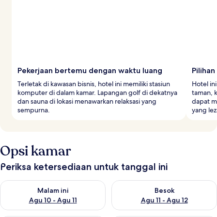
Pekerjaan bertemu dengan waktu luang
Pilihan
Terletak di kawasan bisnis, hotel ini memiliki stasiun
Hotel i
komputer di dalam kamar. Lapangan golf di dekatnya
taman, k
dan sauna di lokasi menawarkan relaksasi yang
dapat m
sempurna.
yang lez
Opsi kamar
Periksa ketersediaan untuk tanggal ini
Periksa ketersediaan untuk malam ini Agu 10 - Agu 11
Periksa ketersediaan untuk be
Malam ini
Besok
Agu 10 - Agu 11
Agu 11 - Agu 12