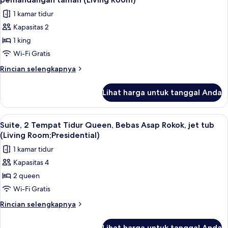
pemandangan
Tidur
foto
taman
1 kamar tidur
King,
untuk
(Living
Bebas
Kapasitas 2
Suite
Asap
Room)
1 king
Deluks,
Rokok,
pemandangan
1
Wi-Fi Gratis
taman
Tempat
Rincian
Rincian selengkapnya
(Living
Tidur
lebih
Room)
lanjut
King,
Lihat harga untuk tanggal Anda
untuk
Bebas
Suite
Asap
Deluks,
Lihat
Suite, 2 Tempat Tidur Queen, Bebas Asa
6
Rokok,
1
Suite, 2 Tempat Tidur Queen, Bebas Asap Rokok, jet tub
semua
Tempat
pemandangan
(Living Room;Presidential)
Tidur
foto
taman
1 kamar tidur
King,
untuk
(Living
Bebas
Kapasitas 4
Suite,
Asap
Room)
2 queen
2
Rokok,
pemandangan
Tempat
Wi-Fi Gratis
taman
Tidur
Rincian
Rincian selengkapnya
(Living
Queen,
lebih
Room)
lanjut
Bebas
Lihat harga untuk tanggal Anda