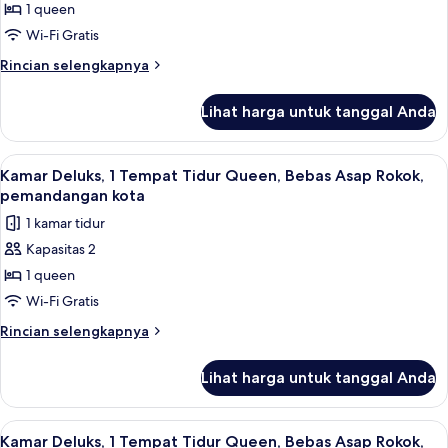
1 queen
Standar,
Rokok,
pemandangan
1
Wi-Fi Gratis
taman
Tempat
Rincian
Rincian selengkapnya
Tidur
lebih
lanjut
Queen,
Lihat harga untuk tanggal Anda
untuk
akses
Kamar
difabel,
Standar,
Lihat
Seprai premium, isi minibar gratis, bra
3
Bebas
1
Kamar Deluks, 1 Tempat Tidur Queen, Bebas Asap Rokok,
semua
Tempat
Asap
pemandangan kota
Tidur
foto
Rokok
1 kamar tidur
Queen,
untuk
akses
Kapasitas 2
Kamar
difabel,
1 queen
Deluks,
Bebas
Asap
1
Wi-Fi Gratis
Rokok
Tempat
Rincian
Rincian selengkapnya
Tidur
lebih
lanjut
Queen,
Lihat harga untuk tanggal Anda
untuk
Bebas
Kamar
Asap
Deluks,
Lihat
Kamar Deluks, 1 Tempat Tidur Queen, 
6
Rokok,
1
Kamar Deluks, 1 Tempat Tidur Queen, Bebas Asap Rokok,