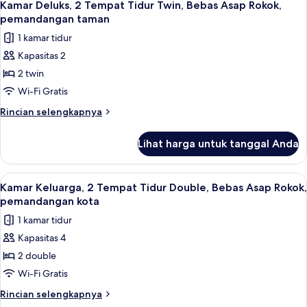
4
Rokok,
2
Kamar Deluks, 2 Tempat Tidur Twin, Bebas Asap Rokok,
semua
Tempat
pemandangan
pemandangan taman
Tidur
foto
kota
1 kamar tidur
Twin,
untuk
Bebas
Kapasitas 2
Kamar
Asap
2 twin
Deluks,
Rokok,
pemandangan
2
Wi-Fi Gratis
kota
Tempat
Rincian
Rincian selengkapnya
Tidur
lebih
lanjut
Twin,
Lihat harga untuk tanggal Anda
untuk
Bebas
Kamar
Asap
Deluks,
Lihat
Kamar Keluarga, 2 Tempat Tidur Double
4
Rokok,
2
Kamar Keluarga, 2 Tempat Tidur Double, Bebas Asap Rokok,
semua
Tempat
pemandangan
pemandangan kota
Tidur
foto
taman
1 kamar tidur
Twin,
untuk
Bebas
Kapasitas 4
Kamar
Asap
2 double
Keluarga,
Rokok,
pemandangan
2
Wi-Fi Gratis
taman
Tempat
Rincian
Rincian selengkapnya
Tidur
lebih