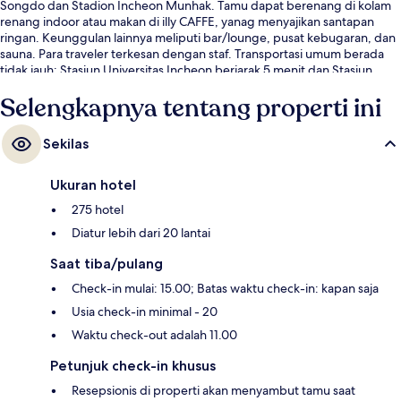
Songdo dan Stadion Incheon Munhak. Tamu dapat berenang di kolam
renang indoor atau makan di illy CAFFE, yanag menyajikan santapan
ringan. Keunggulan lainnya meliputi bar/lounge, pusat kebugaran, dan
sauna. Para traveler terkesan dengan staf. Transportasi umum berada
tidak jauh: Stasiun Universitas Incheon berjarak 5 menit dan Stasiun
Central Park berjarak 10 menit.
Selengkapnya tentang properti ini
Sekilas
Ukuran hotel
275 hotel
Diatur lebih dari 20 lantai
Saat tiba/pulang
Check-in mulai: 15.00; Batas waktu check-in: kapan saja
Usia check-in minimal - 20
Waktu check-out adalah 11.00
Petunjuk check-in khusus
Resepsionis di properti akan menyambut tamu saat