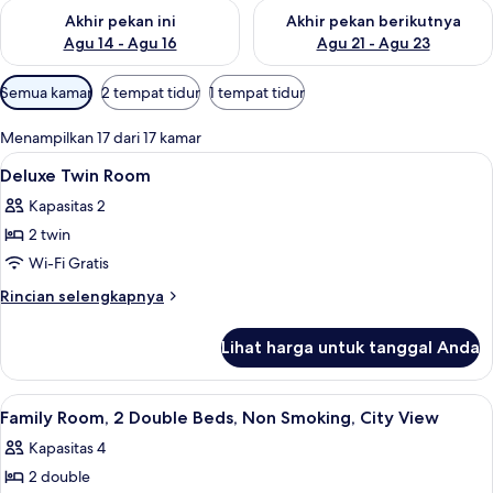
Periksa ketersediaan untuk akhir pekan ini Agu 14 - Agu 16
Periksa ketersediaan untuk ak
Akhir pekan ini
Akhir pekan berikutnya
Agu 14 - Agu 16
Agu 21 - Agu 23
Filter
Semua kamar
2 tempat tidur
1 tempat tidur
tersedia
untuk
Menampilkan 17 dari 17 kamar
kamar
Lihat
Seprai premium, isi minibar gratis, bra
5
Deluxe Twin Room
semua
Kapasitas 2
foto
2 twin
untuk
Deluxe
Wi-Fi Gratis
Twin
Rincian
Rincian selengkapnya
Room
lebih
lanjut
Lihat harga untuk tanggal Anda
untuk
Deluxe
Twin
Lihat
Seprai premium, isi minibar gratis, bra
2
Room
Family Room, 2 Double Beds, Non Smoking, City View
semua
Kapasitas 4
foto
2 double
untuk