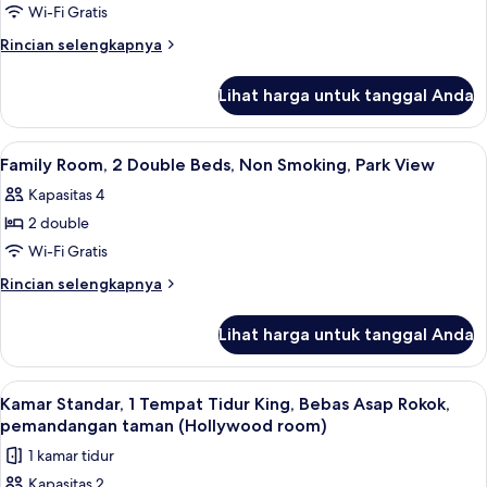
Family
Wi-Fi Gratis
Room,
Rincian
Rincian selengkapnya
2
lebih
lanjut
Double
Lihat harga untuk tanggal Anda
untuk
Beds,
Family
Non
Room,
Lihat
Seprai premium, isi minibar gratis, bra
2
Smoking,
2
Family Room, 2 Double Beds, Non Smoking, Park View
semua
Double
City
Kapasitas 4
Beds,
foto
View
Non
2 double
untuk
Smoking,
Family
Wi-Fi Gratis
City
Room,
View
Rincian
Rincian selengkapnya
2
lebih
lanjut
Double
Lihat harga untuk tanggal Anda
untuk
Beds,
Family
Non
Room,
Lihat
Kamar Standar, 1 Tempat Tidur King, 
5
Smoking,
2
Kamar Standar, 1 Tempat Tidur King, Bebas Asap Rokok,
semua
Double
Park
pemandangan taman (Hollywood room)
Beds,
foto
View
1 kamar tidur
Non
untuk
Smoking,
Kapasitas 2