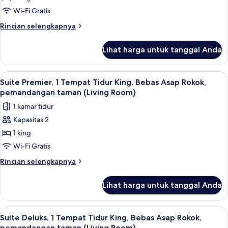
pemandangan
1
Wi-Fi Gratis
taman
Tempat
Rincian
Rincian selengkapnya
Tidur
lebih
lanjut
King,
Lihat harga untuk tanggal Anda
untuk
Bebas
Suite
Asap
Premier,
Lihat
Seprai premium, isi minibar gratis, bra
2
Rokok,
1
Suite Premier, 1 Tempat Tidur King, Bebas Asap Rokok,
semua
Tempat
pemandangan
pemandangan taman (Living Room)
Tidur
foto
kota
1 kamar tidur
King,
untuk
(Living
Bebas
Kapasitas 2
Suite
Asap
Room)
1 king
Premier,
Rokok,
pemandangan
1
Wi-Fi Gratis
kota
Tempat
Rincian
Rincian selengkapnya
(Living
Tidur
lebih
Room)
lanjut
King,
Lihat harga untuk tanggal Anda
untuk
Bebas
Suite
Asap
Premier,
Lihat
Seprai premium, isi minibar gratis, bra
4
Rokok,
1
Suite Deluks, 1 Tempat Tidur King, Bebas Asap Rokok,
semua
Tempat
pemandangan taman (Living Room)