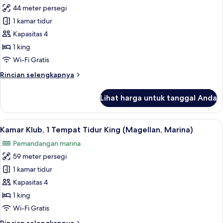
King,
44 meter persegi
untuk
pemandangan
Kamar
1 kamar tidur
kebun
Deluks,
Kapasitas 4
1
1 king
Tempat
Wi-Fi Gratis
Tidur
Rincian
Rincian selengkapnya
King,
lebih
pemandangan
lanjut
Lihat harga untuk tanggal Anda
laut
untuk
Kamar
Deluks,
Lihat
Minibar, brankas, meja kerja, dan rua
7
1
Kamar Klub, 1 Tempat Tidur King (Magellan, Marina)
semua
Tempat
Pemandangan marina
Tidur
foto
King,
59 meter persegi
untuk
pemandangan
Kamar
1 kamar tidur
laut
Klub,
Kapasitas 4
1
1 king
Tempat
Wi-Fi Gratis
Tidur
Rincian