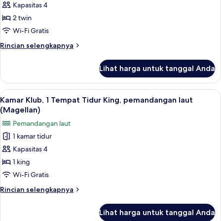
Kamar
Kapasitas 4
Twin
2 twin
Klub
Wi-Fi Gratis
(Magellan,
Rincian
Rincian selengkapnya
Marina)
lebih
lanjut
Lihat harga untuk tanggal Anda
untuk
Kamar
Twin
Lihat
Kamar Klub, 1 Tempat Tidur King, pema
5
Klub
Kamar Klub, 1 Tempat Tidur King, pemandangan laut
semua
(Magellan,
(Magellan)
Marina)
foto
Pemandangan laut
untuk
1 kamar tidur
Kamar
Kapasitas 4
Klub,
1
1 king
Tempat
Wi-Fi Gratis
Tidur
Rincian
Rincian selengkapnya
King,
lebih
pemandangan
lanjut
Lihat harga untuk tanggal Anda
untuk
laut