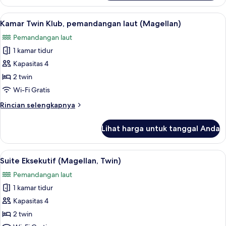
Kamar
(Magellan)
Klub,
Lihat
Minibar, brankas, meja kerja, dan rua
7
1
Kamar Twin Klub, pemandangan laut (Magellan)
semua
Tempat
Pemandangan laut
Tidur
foto
King,
1 kamar tidur
untuk
pemandangan
Kamar
Kapasitas 4
laut
Twin
(Magellan)
2 twin
Klub,
Wi-Fi Gratis
pemandangan
Rincian
Rincian selengkapnya
laut
lebih
(Magellan)
lanjut
Lihat harga untuk tanggal Anda
untuk
Kamar
Twin
Lihat
Suite Eksekutif (Magellan, Twin) | Min
6
Klub,
Suite Eksekutif (Magellan, Twin)
semua
pemandangan
Pemandangan laut
laut
foto
(Magellan)
1 kamar tidur
untuk
Suite
Kapasitas 4
Eksekutif
2 twin
(Magellan,