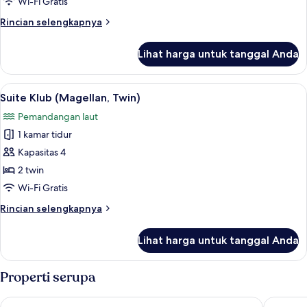
Wi-Fi Gratis
Twin)
Rincian
Rincian selengkapnya
lebih
lanjut
Lihat harga untuk tanggal Anda
untuk
Suite
Eksekutif
Lihat
Suite Klub (Magellan, Twin) | Minibar,
5
(Magellan,
Suite Klub (Magellan, Twin)
semua
Twin)
Pemandangan laut
foto
1 kamar tidur
untuk
Suite
Kapasitas 4
Klub
2 twin
(Magellan,
Wi-Fi Gratis
Twin)
Rincian
Rincian selengkapnya
lebih
lanjut
Lihat harga untuk tanggal Anda
untuk
Suite
Klub
Properti serupa
(Magellan,
Twin)
The Pacific Sutera Hotel
Shangri-