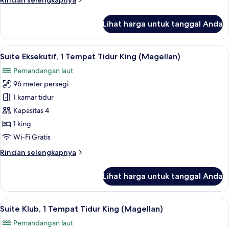
Rincian selengkapnya
King
lebih
(Magellan,
lanjut
Lihat harga untuk tanggal Anda
Marina)
untuk
Kamar
Klub,
Lihat
Suite Eksekutif, 1 Tempat Tidur King (
7
1
Suite Eksekutif, 1 Tempat Tidur King (Magellan)
semua
Tempat
Pemandangan laut
Tidur
foto
King
96 meter persegi
untuk
(Magellan,
Suite
1 kamar tidur
Marina)
Eksekutif,
Kapasitas 4
1
1 king
Tempat
Wi-Fi Gratis
Tidur
Rincian
Rincian selengkapnya
King
lebih
(Magellan)
lanjut
Lihat harga untuk tanggal Anda
untuk
Suite
Eksekutif,
Lihat
Suite Klub, 1 Tempat Tidur King (Magel
8
1
Suite Klub, 1 Tempat Tidur King (Magellan)
semua
Tempat
Pemandangan laut
Tidur
foto