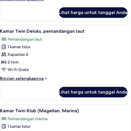
lebih
lanjut
Lihat harga untuk tanggal Anda
untuk
Kamar
Twin
Lihat
Minibar, brankas, meja kerja, dan rua
6
Deluks,
Kamar Twin Deluks, pemandangan laut
semua
pemandangan
Pemandangan laut
kebun
foto
1 kamar tidur
untuk
Kamar
Kapasitas 4
Twin
2 twin
Deluks,
Wi-Fi Gratis
pemandangan
Rincian
Rincian selengkapnya
laut
lebih
lanjut
Lihat harga untuk tanggal Anda
untuk
Kamar
Twin
Lihat
Minibar, brankas, meja kerja, dan rua
5
Deluks,
Kamar Twin Klub (Magellan, Marina)
semua
pemandangan
Pemandangan marina
laut
foto
1 kamar tidur
untuk