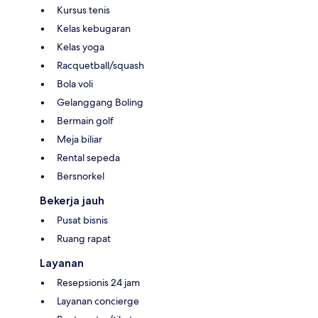
Kursus tenis
Kelas kebugaran
Kelas yoga
Racquetball/squash
Bola voli
Gelanggang Boling
Bermain golf
Meja biliar
Rental sepeda
Bersnorkel
Bekerja jauh
Pusat bisnis
Ruang rapat
Layanan
Resepsionis 24 jam
Layanan concierge