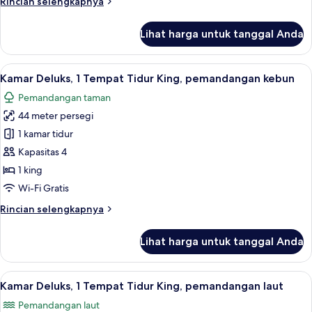
Rincian
Rincian selengkapnya
View
lebih
lanjut
King
Lihat harga untuk tanggal Anda
untuk
Deluxe
Garden
Lihat
Kamar Deluks, 1 Tempat Tidur King, p
8
View
Kamar Deluks, 1 Tempat Tidur King, pemandangan kebun
semua
King
Pemandangan taman
foto
44 meter persegi
untuk
Kamar
1 kamar tidur
Deluks,
Kapasitas 4
1
1 king
Tempat
Wi-Fi Gratis
Tidur
Rincian
Rincian selengkapnya
King,
lebih
pemandangan
lanjut
Lihat harga untuk tanggal Anda
kebun
untuk
Kamar
Deluks,
Lihat
Minibar, brankas, meja kerja, dan rua
7
1
Kamar Deluks, 1 Tempat Tidur King, pemandangan laut
semua
Tempat
Pemandangan laut
Tidur
foto