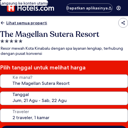
Langsung ke konten utama
Dapatkan aplikasinya
Lihat semua properti
The Magellan Sutera Resort
Properti
bintang
Resor mewah Kota Kinabalu dengan spa layanan lengkap, terhubung
5.0
dengan pusat konvensi
Pilih tanggal untuk melihat harga
Ke mana?
Tanggal
Traveler