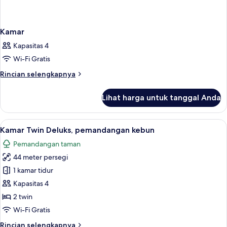
Kamar
Kapasitas 4
Wi-Fi Gratis
Rincian
Rincian selengkapnya
lebih
lanjut
Lihat harga untuk tanggal Anda
untuk
Kamar
Lihat
Kamar Twin Deluks, pemandangan kebun
5
Kamar Twin Deluks, pemandangan kebun
semua
Pemandangan taman
foto
44 meter persegi
untuk
Kamar
1 kamar tidur
Twin
Kapasitas 4
Deluks,
2 twin
pemandangan
Wi-Fi Gratis
kebun
Rincian
Rincian selengkapnya