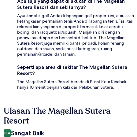
Apa saja yang dapat dilakukan di The Magellan
Sutera Resort dan sekitarnya?
Ayunkan stik golf Anda di lapangan golf properti ini, atau asah
ketangkasan permainan tenis Anda di lapangan tenis.Fasilitas
rekreasi lain yang ada di properti termasuk kelas aerobik,
boling, dan racquetball/squash. Manjakan diri dengan
perawatan di spa dan bersantai di hot tub. The Magellan
Sutera Resort juga memiliki pantai pribadi, kolam renang
outdoor, dan sauna, serta pusat kebugaran, ruang
permainan/arcade, dan taman.
Seperti apa area di sekitar The Magellan Sutera
Resort?
The Magellan Sutera Resort berada di Pusat Kota Kinabalu,
hanya 10 menit berjalan kaki dari Pelabuhan Sutera.
Ulasan The Magellan Sutera
Ulasan
Resort
Sangat Baik
8,4