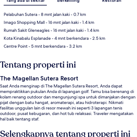
Yang ada di sekitar
Berkeliling
Restoran
Pelabuhan Sutera
- 8 mnt jalan kaki
- 0.7 km
Imago Shopping Mall
- 16 mnt jalan kaki
- 1.4 km
Rumah Sakit Gleneagles
- 16 mnt jalan kaki
- 1.4 km
Kota Kinabalu Esplanade
- 4 mnt berkendara
- 2.5 km
Centre Point
- 5 mnt berkendara
- 3.2 km
Tentang properti ini
The Magellan Sutera Resort
Saat Anda menginap di The Magellan Sutera Resort, Anda dapat
mempraktikkan pukulan Anda di lapangan golf. Tamu bisa berenang di
kolam renang outdoor dan mengunjungi spa untuk dimanjakan dengan
pijat dengan batu hangat, aromaterapi, atau hidroterapi. Nikmati
fasilitas unggulan lain di resor mewah ini seperti 3 lapangan tenis
outdoor, pusat kebugaran, dan hot tub relaksasi. Traveler mengatakan
hal baik tentang staf.
Selengkapnya tentang properti ini