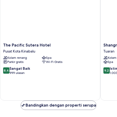
The
Shangri
The Pacific Sutera Hotel
Shangr
Pacific
La
Pusat Kota Kinabalu
Tuaran
Sutera
Rasa
Kolam renang
Spa
Kolam
Hotel
Ria,
Parkir gratis
Wi-Fi Gratis
Spa
Pusat
Kota
Kota
Kinabal
8.4
9.2
Sangat Baik
Ist
8,4
9,2
Kinabalu
Tuaran
dari
dari
999 ulasan
1.003
10,
10,
Sangat
Istimew
Baik,
1.003
999
ulasan
ulasan
Bandingkan dengan properti serupa