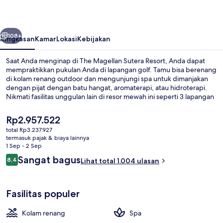
Resort
belumnya
Berikutnya
108+
Ringkasan
Kamar
Lokasi
Kebijakan
Saat Anda menginap di The Magellan Sutera Resort, Anda dapat
mempraktikkan pukulan Anda di lapangan golf. Tamu bisa berenang
di kolam renang outdoor dan mengunjungi spa untuk dimanjakan
dengan pijat dengan batu hangat, aromaterapi, atau hidroterapi.
Nikmati fasilitas unggulan lain di resor mewah ini seperti 3 lapangan
tenis outdoor, pusat kebugaran, dan hot tub relaksasi. Traveler
mengatakan hal baik tentang staf.
Harga
Rp2.957.522
saat
total Rp3.237.927
ini
termasuk pajak & biaya lainnya
Kolam renang outdoor, dengan kursi 
Rp2.957.522
1 Sep - 2 Sep
Ulasan
Sangat bagus
8,4
Lihat total 1.004 ulasan
8,4 dari 10
Fasilitas populer
Kolam renang
Spa