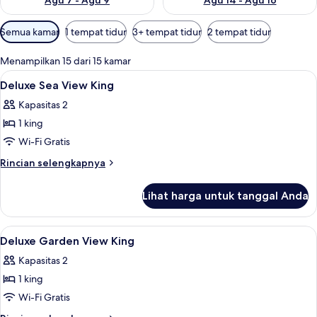
Agu 7 - Agu 9
Agu 14 - Agu 16
Filter
Semua kamar
1 tempat tidur
3+ tempat tidur
2 tempat tidur
tersedia
untuk
Menampilkan 15 dari 15 kamar
kamar
Lihat
Minibar, brankas, meja kerja, dan rua
7
Deluxe Sea View King
semua
Kapasitas 2
foto
1 king
untuk
Deluxe
Wi-Fi Gratis
Sea
Rincian
Rincian selengkapnya
View
lebih
lanjut
King
Lihat harga untuk tanggal Anda
untuk
Deluxe
Sea
Lihat
Minibar, brankas, meja kerja, dan rua
4
View
Deluxe Garden View King
semua
King
Kapasitas 2
foto
1 king
untuk
Deluxe
Wi-Fi Gratis
Garden