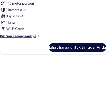
King
149 meter persegi
untuk
(Magellan)
Suite
1 kamar tidur
Klub,
Kapasitas 4
1
1 king
Tempat
Wi-Fi Gratis
Tidur
Rincian
Rincian selengkapnya
King
lebih
(Magellan)
lanjut
Lihat harga untuk tanggal Anda
untuk
Suite
Klub,
1
Tempat
Tidur
King
(Magellan)