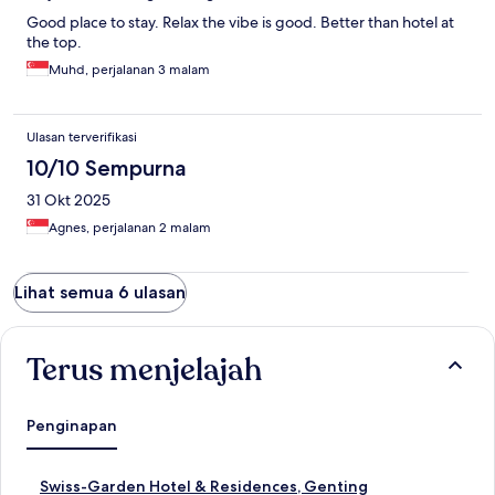
international snacks. There’s indoor pools but abit too enclosed
Good place to stay. Relax the vibe is good. Better than hotel at
to our liking, feels creepy. There’s beautiful landscaping and
the top.
nice open spaces. However, it was very cold, so we could not
enjoy the facilities or take many photos. The indoor playground
Muhd, perjalanan 3 malam
was very small. There was only one slide and not much else.
They enjoyed the arcade much more. Overall, Antara has a nice
look and good potential but the services and facilities do not
Ulasan terverifikasi
justify the price. There is room for improvement, especially in
10/10 Sempurna
guest services and convenience, to truly match the value we
pay.
31 Okt 2025
Agnes, perjalanan 2 malam
Lihat semua 6 ulasan
Terus menjelajah
Penginapan
T
Swiss-Garden Hotel & Residences, Genting