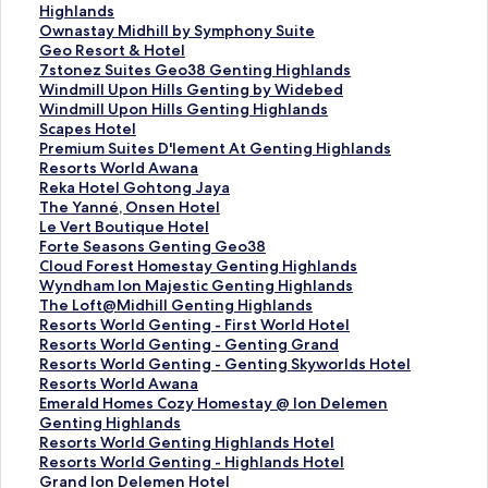
a
Highlands
u
T
Ownastay Midhill by Symphony Suite
t
a
T
Geo Resort & Hotel
a
u
a
T
7stonez Suites Geo38 Genting Highlands
n
t
u
a
T
Windmill Upon Hills Genting by Widebed
S
a
t
u
a
T
Windmill Upon Hills Genting Highlands
t
n
a
t
u
a
T
Scapes Hotel
a
S
n
a
t
u
a
T
Premium Suites D'lement At Genting Highlands
n
t
S
n
a
t
u
a
T
Resorts World Awana
d
a
t
S
n
a
t
u
a
T
Reka Hotel Gohtong Jaya
a
n
a
t
S
n
a
t
u
a
T
The Yanné, Onsen Hotel
r
d
n
a
t
S
n
a
t
u
a
T
Le Vert Boutique Hotel
u
a
d
n
a
t
S
n
a
t
u
a
T
Forte Seasons Genting Geo38
n
r
a
d
n
a
t
S
n
a
t
u
a
T
Cloud Forest Homestay Genting Highlands
t
u
r
a
d
n
a
t
S
n
a
t
u
a
T
Wyndham Ion Majestic Genting Highlands
u
n
u
r
a
d
n
a
t
S
n
a
t
u
a
T
The Loft@Midhill Genting Highlands
k
t
n
u
r
a
d
n
a
t
S
n
a
t
u
a
T
Resorts World Genting - First World Hotel
S
u
t
n
u
r
a
d
n
a
t
S
n
a
t
u
a
T
Resorts World Genting - Genting Grand
w
k
u
t
n
u
r
a
d
n
a
t
S
n
a
t
u
a
T
Resorts World Genting - Genting Skyworlds Hotel
i
O
k
u
t
n
u
r
a
d
n
a
t
S
n
a
t
u
a
T
Resorts World Awana
s
w
G
k
u
t
n
u
r
a
d
n
a
t
S
n
a
t
u
a
T
Emerald Homes Cozy Homestay @ Ion Delemen
s
n
e
7
k
u
t
n
u
r
a
d
n
a
t
S
n
a
t
u
a
Genting Highlands
-
a
o
s
W
k
u
t
n
u
r
a
d
n
a
t
S
n
a
t
u
T
Resorts World Genting Highlands Hotel
G
s
R
t
i
W
k
u
t
n
u
r
a
d
n
a
t
S
n
a
t
a
T
Resorts World Genting - Highlands Hotel
a
t
e
o
n
i
S
k
u
t
n
u
r
a
d
n
a
t
S
n
a
u
a
T
Grand Ion Delemen Hotel