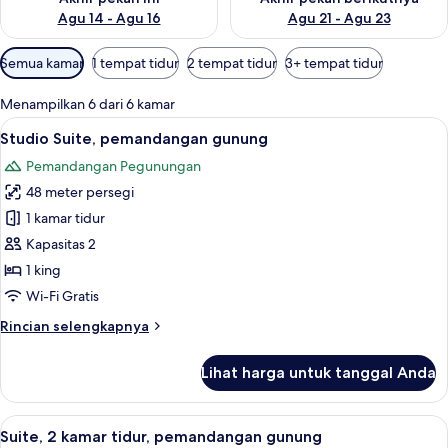
Agu 14 - Agu 16
Agu 21 - Agu 23
Filter
Semua kamar
1 tempat tidur
2 tempat tidur
3+ tempat tidur
tersedia
untuk
Menampilkan 6 dari 6 kamar
kamar
Lihat
Studio Suite, pemandangan gunung | Br
7
Studio Suite, pemandangan gunung
semua
Pemandangan Pegunungan
foto
48 meter persegi
untuk
Studio
1 kamar tidur
Suite,
Kapasitas 2
pemandangan
1 king
gunung
Wi-Fi Gratis
Rincian
Rincian selengkapnya
lebih
lanjut
Lihat harga untuk tanggal Anda
untuk
Studio
Suite,
Lihat
Suite, 2 kamar tidur, pemandangan gun
7
pemandangan
Suite, 2 kamar tidur, pemandangan gunung