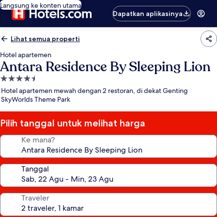
Langsung ke konten utama
Dapatkan aplikasinya
Lihat semua properti
Hotel apartemen
Antara Residence By Sleeping Lion
Properti
bintang
Hotel apartemen mewah dengan 2 restoran, di dekat Genting
4.5
SkyWorlds Theme Park
Pilih tanggal untuk melihat harga
Ke mana?
Tanggal
Traveler