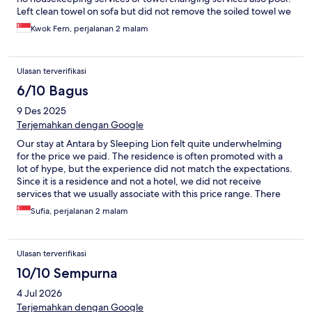
Left clean towel on sofa but did not remove the soiled towel we
pile up for them. No microwave in 3 bedroom. Difficult to heat
Kwok Fern, perjalanan 2 malam
up food using the convention oven.
Ulasan terverifikasi
6/10 Bagus
9 Des 2025
Terjemahkan dengan Google
Our stay at Antara by Sleeping Lion felt quite underwhelming
for the price we paid. The residence is often promoted with a
lot of hype, but the experience did not match the expectations.
Since it is a residence and not a hotel, we did not receive
services that we usually associate with this price range. There
was no room service and no daily housekeeping. We had to call
Sufia, perjalanan 2 malam
the staff just to get our trash collected, and trash bags were only
provided after we asked. The attached mall is not fully open yet,
so there were very limited food options. It is also quite a far walk
Ulasan terverifikasi
to SkyAvenue, which was tiring especially with two strollers. Out
of the few eateries available, only one was halal which was Lion
10/10 Sempurna
Kopi. The food was actually good but the outlet closes early.
4 Jul 2026
Convenience stores like CU at Tower A and Bila Bila at Tower D
were helpful, and there is also Mix which mainly sells
Terjemahkan dengan Google