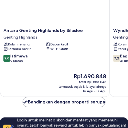
Antara
Wyndh
Antara Genting Highlands by Silaslee
Wyndha
Genting
Ion
Genting Highlands
Genting
Highlands
Majestic
Kolam renang
Dapur kecil
Kolam
by
Genting
Tersedia parkir
Wi-Fi Gratis
Parkir 
Silaslee
Highlan
Genting
Genting
9.0
7.2
Istimewa
Bag
9,0
7,2
Highlands
Highlan
dari
dari
9 ulasan
31 ul
10,
10,
Istimewa,
Bagus,
Harga
Rp1.690.848
9
31
sekarang
ulasan
ulasan
total Rp1.883.043
Rp1.690.848
termasuk pajak & biaya lainnya
16 Agu - 17 Agu
Bandingkan dengan properti serupa
Login untuk melihat diskon dan manfaat yang memenuhi
syarat. Lebih banyak reward untuk lebih banyak petualangan!