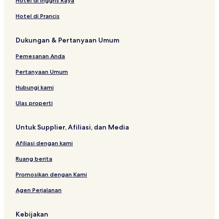
Hotel di Inggris Raya
i
l
d
h
n
e
G
G
n
i
t
n
w
C
l
r
D
n
a
e
l
t
o
e
e
t
n
i
t
a
o
d
l
e
Hotel di Prancis
g
n
b
a
i
3
n
n
i
g
n
i
n
z
G
d
l
H
d
e
n
n
8
t
t
n
-
g
n
a
y
e
G
e
Dukungan & Pertanyaan Umum
i
s
d
d
g
i
i
g
F
-
g
H
n
e
m
g
s
H
n
n
H
i
G
-
o
t
n
e
Pemesanan Anda
h
i
g
g
i
r
e
G
m
i
t
n
l
g
H
H
g
s
n
e
e
n
i
H
Pertanyaan Umum
a
h
i
i
h
t
t
n
s
g
n
o
n
l
g
g
l
W
i
t
t
H
g
t
Hubungi kami
d
a
h
h
a
o
n
i
a
i
-
e
s
n
l
l
n
r
g
n
y
g
H
l
Ulas properti
d
a
a
d
l
G
g
@
h
i
s
n
n
s
d
r
S
I
l
g
Untuk Supplier, Afiliasi, dan Media
d
d
H
a
k
o
a
h
s
s
o
n
y
n
n
l
Afiliasi dengan kami
t
d
w
D
d
a
e
o
e
s
n
Ruang berita
l
r
l
H
d
l
e
o
s
Promosikan dengan Kami
d
m
t
H
Agen Perjalanan
s
e
e
o
H
n
l
t
o
G
e
Kebijakan
t
e
l