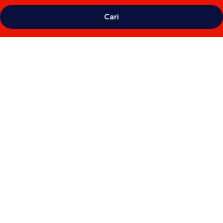
Cari
Galeri
foto
untuk
Antara
Residence