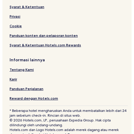
e
n
Syarat & Ketentuan
l
t
i
Privasi
n
g
Cookie
H
Panduan konten dan pelaporan konten
i
g
Syarat & Ketentuan Hotels.com Rewards
h
l
a
Informasi lainnya
n
d
Tentang Kami
s
Karir
Panduan Perjalanan
Reward dengan Hotels.com
* Beberapa hotel mengharuskan Anda untuk membatalkan lebih dari 24
jam sebelum check-in. Rincian di situs web.
© 2026 Hotels.com, LP., perusahaan Expedia Group. Hak cipta
dilindungi oleh undang-undang.
Hotels.com dan Logo Hotels.com adalah merek dagang atau merek