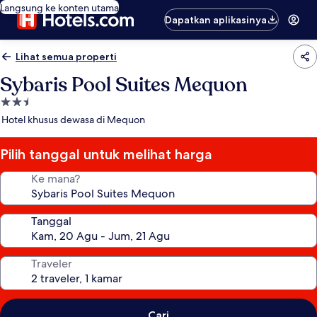
Langsung ke konten utama
Dapatkan aplikasinya
Lihat semua properti
Sybaris Pool Suites Mequon
Properti
bintang
Hotel khusus dewasa di Mequon
2.5
Pilih tanggal untuk melihat harga
Ke mana?
Tanggal
Traveler
Cari