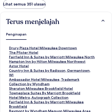
Lihat semua 351 ulasan
Terus menjelajah
Penginapan
T
Drury Plaza Hotel Milwaukee Downtown
a
T
The Pfister Hotel
u
a
T
Fairfield Inn & Suites by Marriott Milwaukee North
t
u
a
T
Hampton Inn by Hilton Milwaukee Northwest
a
t
u
a
T
Astor Hotel
n
a
t
u
a
T
Country Inn & Suites by Radisson, Germantown,
S
n
a
t
u
a
WI
t
S
n
a
t
u
T
Ambassador Hotel Milwaukee, Trademark
a
t
S
n
a
t
a
Collection by Wyndham
n
a
t
S
n
a
u
T
Sheraton Milwaukee Brookfield Hotel
d
n
a
t
S
n
t
a
T
Towneplace Suites By Marriott Brookfield
a
d
n
a
t
S
a
u
a
T
Hotel Metro, Autograph Collection
r
a
d
n
a
t
n
t
u
a
T
Fairfield Inn & Suites by Marriott Milwaukee
u
r
a
d
n
a
S
a
t
u
a
Brookfield
n
u
r
a
d
n
t
n
a
t
u
T
Baymont by Wyndham Mequon Milwaukee Area