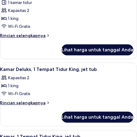
1 kamar tidur
foto
Kapasitas 2
untuk
Kamar
1 king
Bisnis,
Wi-Fi Gratis
1
Rincian
Rincian selengkapnya
Tempat
lebih
Tidur
lanjut
Lihat harga untuk tanggal Anda
untuk
King,
Kamar
jet
Bisnis,
Lihat
Kamar Deluks, 1 Tempat Tidur King, jet
tub
10
1
Kamar Deluks, 1 Tempat Tidur King, jet tub
semua
Tempat
Kapasitas 2
Tidur
foto
King,
1 king
untuk
jet
Kamar
Wi-Fi Gratis
tub
Deluks,
Rincian
Rincian selengkapnya
1
lebih
lanjut
Tempat
Lihat harga untuk tanggal Anda
untuk
Tidur
Kamar
King,
Deluks,
Lihat
Kamar, 1 Tempat Tidur King, jet tub | 
10
jet
1
Kamar, 1 Tempat Tidur King, jet tub