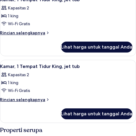
semua
Tempat
tub
Kapasitas 2
Tidur
foto
King,
1 king
untuk
jet
Kamar,
Wi-Fi Gratis
tub
1
Rincian
Rincian selengkapnya
Tempat
lebih
lanjut
Tidur
Lihat harga untuk tanggal Anda
untuk
King,
Kamar,
jet
1
Lihat
Kamar, 1 Tempat Tidur King, jet tub | 
12
tub
Tempat
Kamar, 1 Tempat Tidur King, jet tub
semua
Tidur
Kapasitas 2
King,
foto
jet
1 king
untuk
tub
Kamar,
Wi-Fi Gratis
1
Rincian
Rincian selengkapnya
Tempat
lebih
lanjut
Tidur
Lihat harga untuk tanggal Anda
untuk
King,
Kamar,
jet
1
Properti serupa
tub
Tempat