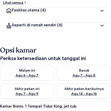
Lihat semua
Fasilitas utama
(4)
Seperti di rumah sendiri
(6)
Opsi kamar
Periksa ketersediaan untuk tanggal ini
Periksa ketersediaan untuk malam ini Agu 6 - Agu 7
Periksa ketersediaan untuk be
Malam ini
Besok
Agu 6 - Agu 7
Agu 7 - Agu 8
Periksa ketersediaan untuk akhir pekan ini Agu 7 - Agu 9
Periksa ketersediaan untuk ak
Akhir pekan ini
Akhir pekan berikutnya
Agu 7 - Agu 9
Agu 14 - Agu 16
Lihat
Kamar Bisnis, 1 Tempat Tidur King, jet 
7
Kamar Bisnis, 1 Tempat Tidur King, jet tub
semua