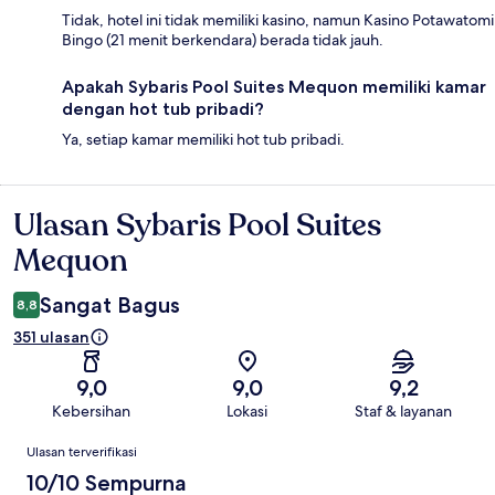
Tidak, hotel ini tidak memiliki kasino, namun Kasino Potawatomi
Bingo (21 menit berkendara) berada tidak jauh.
Apakah Sybaris Pool Suites Mequon memiliki kamar
dengan hot tub pribadi?
Ya, setiap kamar memiliki hot tub pribadi.
Ulasan Sybaris Pool Suites
Ulasan
Mequon
Sangat Bagus
8,8
351 ulasan
9,0
9,0
9,2
Kebersihan
Lokasi
Staf & layanan
Ulasan
Ulasan terverifikasi
10/10 Sempurna