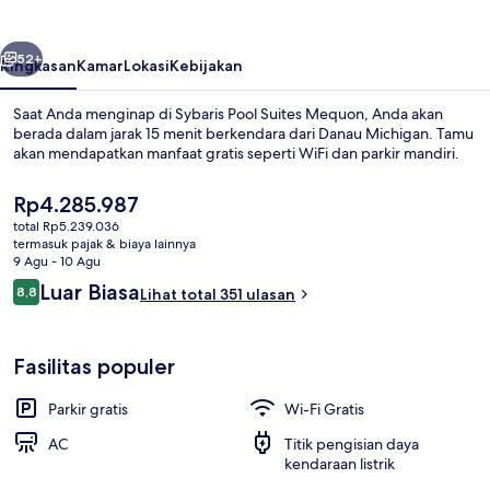
Mequon
belumnya
Berikutnya
52+
Ringkasan
Kamar
Lokasi
Kebijakan
Saat Anda menginap di Sybaris Pool Suites Mequon, Anda akan
berada dalam jarak 15 menit berkendara dari Danau Michigan. Tamu
akan mendapatkan manfaat gratis seperti WiFi dan parkir mandiri.
Harga
Rp4.285.987
saat
total Rp5.239.036
ini
termasuk pajak & biaya lainnya
Rp4.285.987
9 Agu - 10 Agu
Ulasan
Luar Biasa
8,8
Lihat total 351 ulasan
Sauna
8,8 dari 10
Fasilitas populer
Parkir gratis
Wi-Fi Gratis
AC
Titik pengisian daya
kendaraan listrik