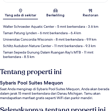
Peta
Yang ada di sekitar
Berkeliling
Restoran
Walter Schroeder Aquatic Center
- 5 mnt berkendara
- 3.6 km
Taman Patung Lynden
- 6 mnt berkendara
- 6.4 km
Universitas Concordia Wisconsin
- 8 mnt berkendara
- 9.9 km
Schlitz Audubon Nature Center
- 11 mnt berkendara
- 9.3 km
Taman Sepeda Gunung Dalam Ruangan Ray's MTB
- 11 mnt
berkendara
- 8.5 km
Tentang properti ini
Sybaris Pool Suites Mequon
Saat Anda menginap di Sybaris Pool Suites Mequon, Anda akan berada
dalam jarak 15 menit berkendara dari Danau Michigan. Tamu akan
mendapatkan manfaat gratis seperti WiFi dan parkir mandiri.
Selengkapnya tentang properti ini