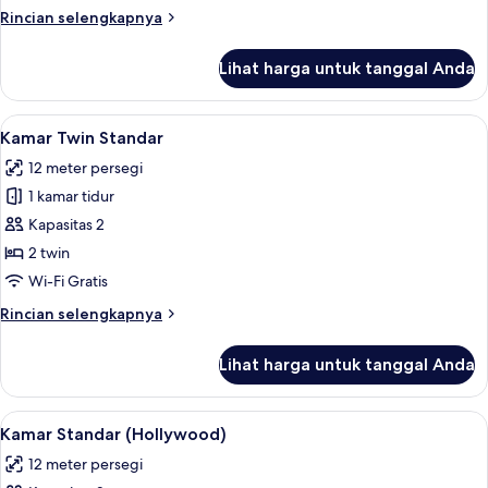
Rincian
Rincian selengkapnya
lebih
lanjut
Lihat harga untuk tanggal Anda
untuk
Standard
Twin
Lihat
Meja kerja, kedap suara, Wi-Fi gratis, 
4
Room
Kamar Twin Standar
semua
12 meter persegi
foto
1 kamar tidur
untuk
Kamar
Kapasitas 2
Twin
2 twin
Standar
Wi-Fi Gratis
Rincian
Rincian selengkapnya
lebih
lanjut
Lihat harga untuk tanggal Anda
untuk
Kamar
Twin
Lihat
Meja kerja, kedap suara, Wi-Fi gratis, 
4
Standar
Kamar Standar (Hollywood)
semua
12 meter persegi
foto