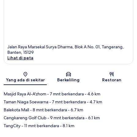
Jalan Raya Marsekal Surya Dharma, Blok A No. 01, Tangerang,
Banten, 15129
Lihat di peta
Peta
Yang ada di sekitar
Berkeliling
Restoran
Masjid Raya Al-A'zhom
- 7 mnt berkendara
- 4.6 km
Taman Niaga Soewarna
- 7 mnt berkendara
- 4.7 km
Balekota Mall
- 8 mnt berkendara
- 6.7 km
Cengkareng Golf Club
- 9 mnt berkendara
- 6.1 km
TangCity
- 11 mnt berkendara
- 8.1 km