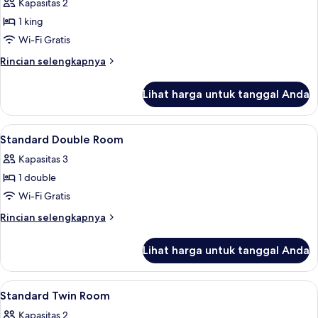
Kapasitas 2
untuk
Kamar
1 king
Standar
Wi-Fi Gratis
(Hollywood)
Rincian
Rincian selengkapnya
lebih
lanjut
Lihat harga untuk tanggal Anda
untuk
Kamar
Standar
Lihat
Meja kerja, kedap suara, Wi-Fi gratis, 
4
(Hollywood)
Standard Double Room
semua
Kapasitas 3
foto
1 double
untuk
Standard
Wi-Fi Gratis
Double
Rincian
Rincian selengkapnya
Room
lebih
lanjut
Lihat harga untuk tanggal Anda
untuk
Standard
Double
Lihat
Meja kerja, kedap suara, Wi-Fi gratis, 
1
Room
Standard Twin Room
semua
Kapasitas 2