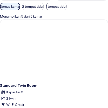
Filter
Semua kamar
2 tempat tidur
1 tempat tidur
tersedia
untuk
Menampilkan 5 dari 5 kamar
kamar
Standard Twin Room
Kapasitas 3
2 twin
Wi-Fi Gratis