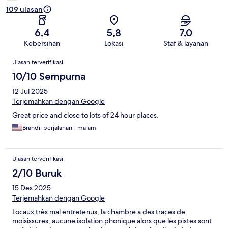
109 ulasan
6,4
5,8
7,0
Kebersihan
Lokasi
Staf & layanan
Ulasan
Ulasan terverifikasi
10/10 Sempurna
12 Jul 2025
Terjemahkan dengan Google
Great price and close to lots of 24 hour places.
Brandi, perjalanan 1 malam
Ulasan terverifikasi
2/10 Buruk
15 Des 2025
Terjemahkan dengan Google
Locaux très mal entretenus, la chambre a des traces de
moisissures, aucune isolation phonique alors que les pistes sont