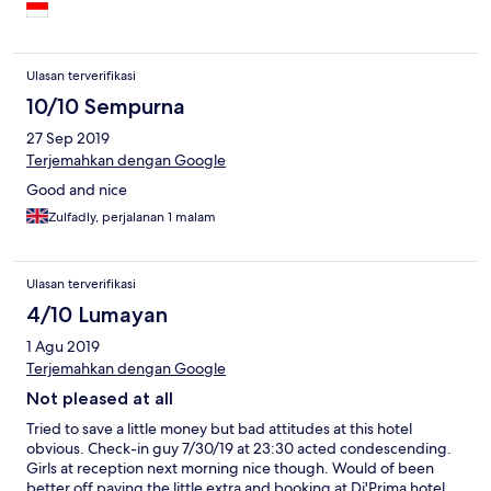
Ulasan terverifikasi
10/10 Sempurna
27 Sep 2019
Terjemahkan dengan Google
Good and nice
Zulfadly, perjalanan 1 malam
Ulasan terverifikasi
4/10 Lumayan
1 Agu 2019
Terjemahkan dengan Google
Not pleased at all
Tried to save a little money but bad attitudes at this hotel
obvious. Check-in guy 7/30/19 at 23:30 acted condescending.
Girls at reception next morning nice though. Would of been
better off paying the little extra and booking at Di'Prima hotel