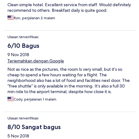
Clean simple hotel. Excellent service from staff. Would definitely
recommend to others. Breakfast daily is quite good.
Ron, perjalanan 2 malam
Ulasan terverifikasi
6/10 Bagus
9 Nov 2018
Terjemahkan dengan Google
Not as nice as the pictures, the room Is very small, but it’s so
cheap to spend a few hours waiting for a flight. The
neighborhood also has a lot of food and facilities next door. The
“free shuttle” is only available in the morning. It’s also a full 30
min ride to the airport terminal, despite how close it is.
Cody, perjalanan 1 malam
Ulasan terverifikasi
8/10 Sangat bagus
5 Nov 2018