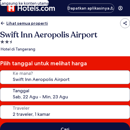
Langsung ke konten utama
Dapatkan aplikasinya
Lihat semua properti
Swift Inn Aeropolis Airport
Properti
bintang
Hotel di Tangerang
2.5
Pilih tanggal untuk melihat harga
Ke mana?
Tanggal
Traveler
Cari