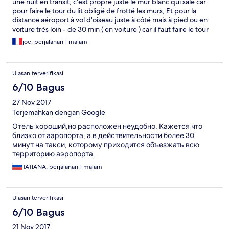
une nuit en transit, c'est propre juste le mur blanc qui sale car
pour faire le tour du lit obligé de frotté les murs, Et pour la
distance aéroport à vol d'oiseau juste à côté mais à pied ou en
voiture très loin - de 30 min ( en voiture ) car il faut faire le tour
des pistes plus bouchons..
joe, perjalanan 1 malam
Ulasan terverifikasi
6/10 Bagus
27 Nov 2017
Terjemahkan dengan Google
Отель хороший,но расположен неудобно. Кажется что
близко от аэропорта, а в действительности более 30
минут на такси, которому приходится объезжать всю
территорию аэропорта.
TATIANA, perjalanan 1 malam
Ulasan terverifikasi
6/10 Bagus
21 Nov 2017