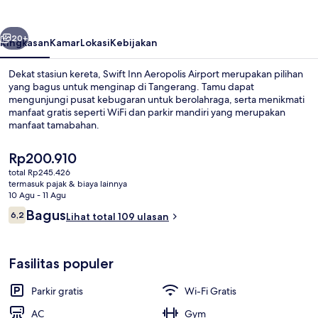
Airport
belumnya
Berikutnya
20+
Ringkasan
Kamar
Lokasi
Kebijakan
Dekat stasiun kereta, Swift Inn Aeropolis Airport merupakan pilihan
yang bagus untuk menginap di Tangerang. Tamu dapat
mengunjungi pusat kebugaran untuk berolahraga, serta menikmati
manfaat gratis seperti WiFi dan parkir mandiri yang merupakan
manfaat tamabahan.
Harga
Rp200.910
saat
total Rp245.426
ini
termasuk pajak & biaya lainnya
Bagian depan properti
Rp200.910
10 Agu - 11 Agu
Ulasan
Bagus
6,2
Lihat total 109 ulasan
6,2 dari 10
Fasilitas populer
Parkir gratis
Wi-Fi Gratis
AC
Gym