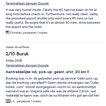
Terjemahkan dengan Google
It was very humid inside. Clearly the AC had not been on for at
long time before check-in. Furthermore, not really clean. Lastly,
the promised airport shuttle only went every 90 mins so not
really useful. Be aware that it's an almost 30 mins. drive between
the airport and the hotel.
Christian, perjalanan 1 malam
Ulasan terverifikasi
2/10 Buruk
4 Mar 2018
Terjemahkan dengan Google
Aantrekkelijke lok, pick-up: géén!, afst. 20 km.!!
Booking was i.v.m. de geboden pick-up service! Géén pick-up,
dan de booking cancelled!!! Geen reactie ontvangen van "Jullie
hotels. com". Vooraf doorgegeven vlucht no. en aankomsttijd,
niemand was er. Volgens jullie site was de afstand 2,8 km, wat
makkelijk te lopen was, doch de luchthaven info gaf aan dat het
3 uur lopen was en 18/20 km verder was!!! Taxi deed er ruim 70
C.C., perjalanan 1 malam
minuten over!!!! Weg breng service alleen om: 03.00, 04.30,