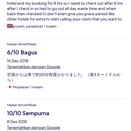
hotel and my booking for 8 hrs so I need to check out after 8 hrs
after I check in so had to go out all day waste time and when
back then checked In don’t even give you grace period like
other hotels for extra hr start calling your room that you want to
check out if not if extra time will be charged so rude and
priyesh, perjalanan 1 malam
unprofessional being in hospitality industry
Ulasan terverifikasi
6/10 Bagus
16 Des 2018
Terjemahkan dengan Google
空港からは車で約20分程度かかりました。（第3ターミナルか
ら）
Perjalanan 1 malam
Ulasan terverifikasi
10/10 Sempurna
8 Des 2018
Terjemahkan dengan Google