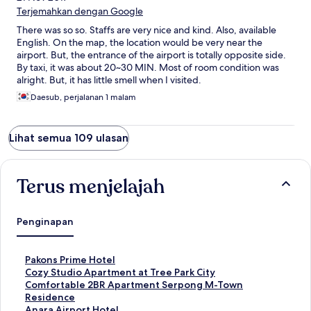
Terjemahkan dengan Google
There was so so. Staffs are very nice and kind. Also, available
English. On the map, the location would be very near the
airport. But, the entrance of the airport is totally opposite side.
By taxi, it was about 20~30 MIN. Most of room condition was
alright. But, it has little smell when I visited.
Daesub, perjalanan 1 malam
Lihat semua 109 ulasan
Terus menjelajah
Penginapan
T
Pakons Prime Hotel
a
T
Cozy Studio Apartment at Tree Park City
u
a
T
Comfortable 2BR Apartment Serpong M-Town
t
u
a
Residence
a
t
u
T
Anara Airport Hotel