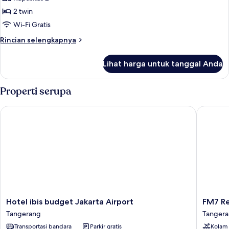
foto
2 twin
untuk
Standard
Wi-Fi Gratis
Twin
Rincian
Rincian selengkapnya
Room
lebih
lanjut
Lihat harga untuk tanggal Anda
untuk
Standard
Twin
Properti serupa
Room
Hotel ibis budget Jakarta Airport
FM7 Reso
Hotel
FM7
Hotel ibis budget Jakarta Airport
FM7 Re
ibis
Resort
Tangerang
Tanger
budget
Hotel
Transportasi bandara
Parkir gratis
Kolam
Jakarta
Jakarta