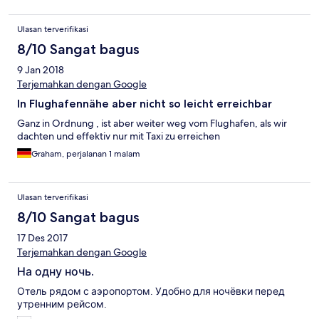
06.00, 08,00 en 10.00 's morgens!!! dus niet 's middags of 's
avonds!! De manager Indratno Rusman was natuurlijk niet
Ulasan terverifikasi
bereikbaar!!! De kamer: schoon bedgoed en prima bed om te
slapen! Ruimte naast het bed slechts 55 cm, voetruimte i.v.m.
8/10 Sangat bagus
koffer neerzetten slechts 75 cm
9 Jan 2018
Terjemahkan dengan Google
In Flughafennähe aber nicht so leicht erreichbar
Ganz in Ordnung , ist aber weiter weg vom Flughafen, als wir
dachten und effektiv nur mit Taxi zu erreichen
Graham, perjalanan 1 malam
Ulasan terverifikasi
8/10 Sangat bagus
17 Des 2017
Terjemahkan dengan Google
На одну ночь.
Отель рядом с аэропортом. Удобно для ночёвки перед
утренним рейсом.