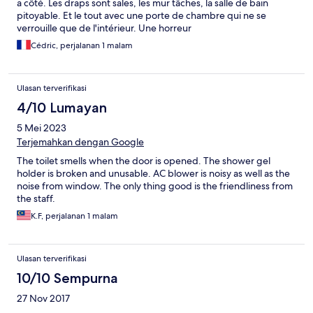
a côté. Les draps sont sales, les mur tâches, la salle de bain
pitoyable. Et le tout avec une porte de chambre qui ne se
verrouille que de l'intérieur. Une horreur
Cédric, perjalanan 1 malam
Ulasan terverifikasi
4/10 Lumayan
5 Mei 2023
Terjemahkan dengan Google
The toilet smells when the door is opened. The shower gel
holder is broken and unusable. AC blower is noisy as well as the
noise from window. The only thing good is the friendliness from
the staff.
K.F, perjalanan 1 malam
Ulasan terverifikasi
10/10 Sempurna
27 Nov 2017