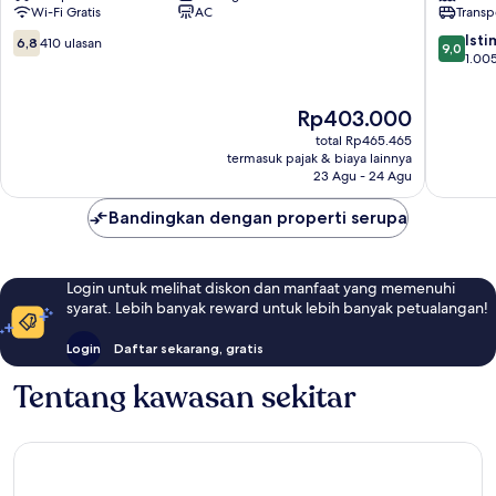
Wi-Fi Gratis
AC
Transp
Airport
Tangera
Tangerang
6.8
9.0
Ist
6,8
410 ulasan
9,0
dari
dari
1.005
10,
10,
410
Istimew
Harga
Rp403.000
ulasan
1.005
sekarang
ulasan
total Rp465.465
Rp403.000
termasuk pajak & biaya lainnya
23 Agu - 24 Agu
Bandingkan dengan properti serupa
Login untuk melihat diskon dan manfaat yang memenuhi
syarat. Lebih banyak reward untuk lebih banyak petualangan!
Login
Daftar sekarang, gratis
Tentang kawasan sekitar