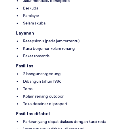
Jalur mendaki/bersepeda
Berkuda
Paralayar
Selam skuba
Layanan
Resepsionis (pada jam tertentu)
Kursi berjemur kolam renang
Paket romantis
Fasilitas
2 bangunan/gedung
Dibangun tahun 1986
Teras
Kolam renang outdoor
Toko desainer di properti
Fasilitas difabel
Parkiran yang dapat diakses dengan kursi roda