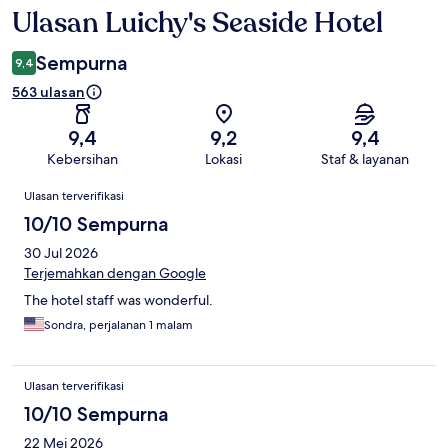
Ulasan Luichy's Seaside Hotel
Ulasan
Sempurna
9,4
563 ulasan
9,4
9,2
9,4
Kebersihan
Lokasi
Staf & layanan
Ulasan
Ulasan terverifikasi
10/10 Sempurna
30 Jul 2026
Terjemahkan dengan Google
The hotel staff was wonderful.
Sondra, perjalanan 1 malam
Ulasan terverifikasi
10/10 Sempurna
22 Mei 2026