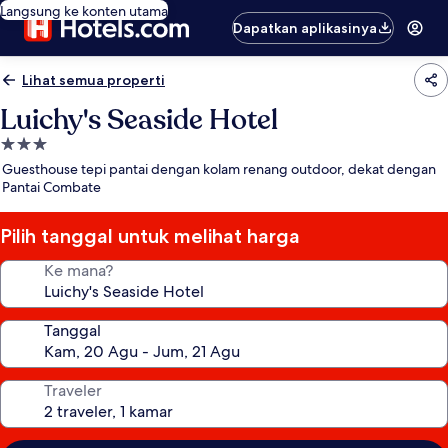
Langsung ke konten utama
Dapatkan aplikasinya
Lihat semua properti
Luichy's Seaside Hotel
Properti
bintang
Guesthouse tepi pantai dengan kolam renang outdoor, dekat dengan
3.0
Pantai Combate
Pilih tanggal untuk melihat harga
Ke mana?
Tanggal
Traveler