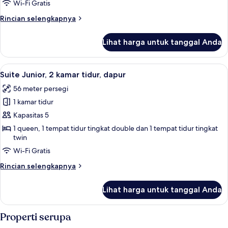
W/KITCHEN
Wi-Fi Gratis
Rincian
Rincian selengkapnya
lebih
lanjut
Lihat harga untuk tanggal Anda
untuk
FAMILY
TWO
Lihat
Suite Junior, 2 kamar tidur, dapur | Wi-
7
BEDROOM
Suite Junior, 2 kamar tidur, dapur
semua
W/KITCHEN
56 meter persegi
foto
1 kamar tidur
untuk
Suite
Kapasitas 5
Junior,
1 queen, 1 tempat tidur tingkat double dan 1 tempat tidur tingkat
twin
2
kamar
Wi-Fi Gratis
tidur,
Rincian
Rincian selengkapnya
dapur
lebih
lanjut
Lihat harga untuk tanggal Anda
untuk
Suite
Junior,
Properti serupa
2