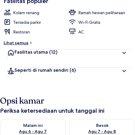
Fasilitas populer
l
a
i
Kolam renang
Ramah hewan peliharaan
t
Tersedia parkir
Wi-Fi Gratis
e
Restoran
AC
r
b
Lihat semua
a
i
Fasilitas utama
(12)
k
o
Seperti di rumah sendiri
(6)
l
e
h
t
Opsi kamar
r
a
v
Periksa ketersediaan untuk tanggal ini
e
l
Periksa ketersediaan untuk malam ini Agu 6 - Agu 7
Periksa ketersediaan untuk be
e
Malam ini
Besok
r
Agu 6 - Agu 7
Agu 7 - Agu 8