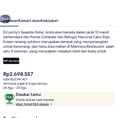
belumnya
Berikutnya
69+
Ringkasan
Kamar
Lokasi
Kebijakan
Di Luichy's Seaside Hotel, Anda akan berada dalam jarak 10 menit
berkendara dari Pantai Combate dan Refugio Nacional Cabo Rojo.
Kolam renang outdoor merupakan tempat yang menyenangkan
untuk berenang, dan tamu bisa makan di Marinera Restaurant, salah
satu 3 restoran, yang menyajikan masakan lokal dan buka untuk
makan siang dan makan malam. Fasilitas seperti bar/lounge, toko
roti/camilan, dan teras adalah keunggulan lainnya.Para traveler
VIP Access
terkesan dengan staf.
Harga
Rp2.698.557
Kamar Deluks, pemandangan laut sebagi
saat
total Rp2.941.427
ini
termasuk pajak & biaya lainnya
Rp2.698.557
24 Agu - 25 Agu
Ulasan
9,4
Disukai tamu
D
dari
Dinilai terbaik oleh traveler
i
Lihat total 563 ulasan
10,
n
Disukai
i
tamu