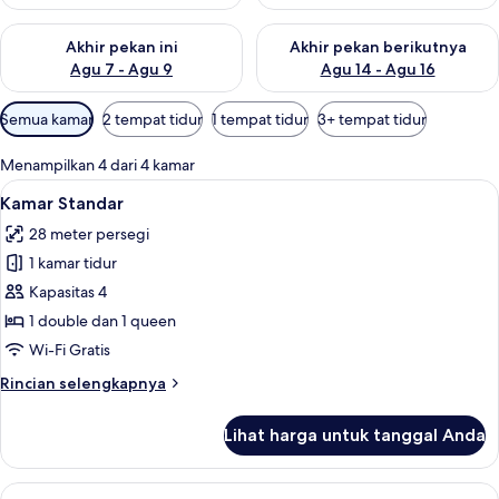
Periksa ketersediaan untuk akhir pekan ini Agu 7 - Agu 9
Periksa ketersediaan untuk ak
Akhir pekan ini
Akhir pekan berikutnya
Agu 7 - Agu 9
Agu 14 - Agu 16
Filter
Semua kamar
2 tempat tidur
1 tempat tidur
3+ tempat tidur
tersedia
untuk
Menampilkan 4 dari 4 kamar
kamar
Lihat
Kamar Standar | Wi-Fi gratis dan sepra
11
Kamar Standar
semua
28 meter persegi
foto
1 kamar tidur
untuk
Kamar
Kapasitas 4
Standar
1 double dan 1 queen
Wi-Fi Gratis
Rincian
Rincian selengkapnya
lebih
lanjut
Lihat harga untuk tanggal Anda
untuk
Kamar
Standar
Lihat
Kamar Deluks, pemandangan laut sebagi