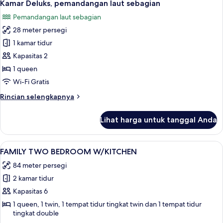
10
Kamar Deluks, pemandangan laut sebagian
semua
Pemandangan laut sebagian
foto
28 meter persegi
untuk
Kamar
1 kamar tidur
Deluks,
Kapasitas 2
pemandangan
1 queen
laut
Wi-Fi Gratis
sebagian
Rincian
Rincian selengkapnya
lebih
lanjut
Lihat harga untuk tanggal Anda
untuk
Kamar
Deluks,
Lihat
FAMILY TWO BEDROOM W/KITCHEN | Rua
13
pemandangan
FAMILY TWO BEDROOM W/KITCHEN
semua
laut
84 meter persegi
sebagian
foto
2 kamar tidur
untuk
FAMILY
Kapasitas 6
TWO
1 queen, 1 twin, 1 tempat tidur tingkat twin dan 1 tempat tidur
tingkat double
BEDROOM