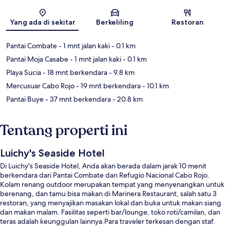
Peta
Yang ada di sekitar
Berkeliling
Restoran
Pantai Combate
- 1 mnt jalan kaki
- 0.1 km
Pantai Moja Casabe
- 1 mnt jalan kaki
- 0.1 km
Playa Sucia
- 18 mnt berkendara
- 9.8 km
Mercusuar Cabo Rojo
- 19 mnt berkendara
- 10.1 km
Pantai Buye
- 37 mnt berkendara
- 20.8 km
Tentang properti ini
Luichy's Seaside Hotel
Di Luichy's Seaside Hotel, Anda akan berada dalam jarak 10 menit
berkendara dari Pantai Combate dan Refugio Nacional Cabo Rojo.
Kolam renang outdoor merupakan tempat yang menyenangkan untuk
berenang, dan tamu bisa makan di Marinera Restaurant, salah satu 3
restoran, yang menyajikan masakan lokal dan buka untuk makan siang
dan makan malam. Fasilitas seperti bar/lounge, toko roti/camilan, dan
teras adalah keunggulan lainnya.Para traveler terkesan dengan staf.