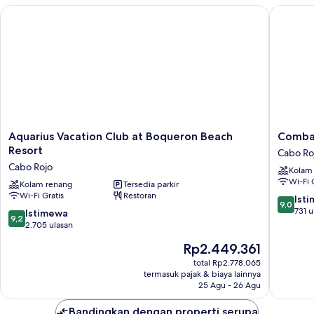
kamar
Aquarius Vacation Club at Boqueron Beach Resort
Combate
tidur,
dapur
Aquarius
Combat
Aquarius Vacation Club at Boqueron Beach
Comba
Vacation
Beach
Resort
Cabo Ro
Club
Resort
Cabo Rojo
Kolam
at
Cabo
Wi-Fi 
Boqueron
Kolam renang
Tersedia parkir
Rojo
Wi-Fi Gratis
Restoran
Beach
9.0
Ist
9,0
Resort
dari
731 u
9.2
Istimewa
9,2
Cabo
10,
dari
2.705 ulasan
Rojo
Istimew
10,
Harga
Rp2.449.361
731
Istimewa,
sekarang
ulasan
2.705
total Rp2.778.065
Rp2.449.361
termasuk pajak & biaya lainnya
ulasan
25 Agu - 26 Agu
Bandingkan dengan properti serupa