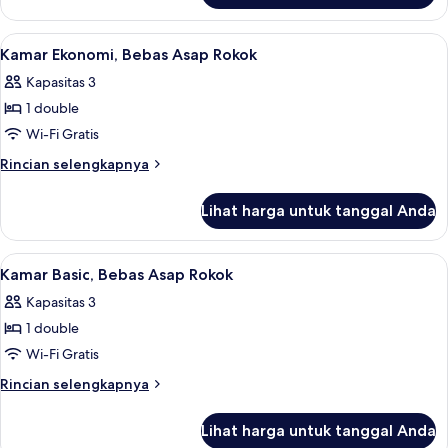
Kamar
Ekonomi,
Lihat
Meja kerja, setrika/meja setrika, Wi-Fi 
12
Boleh
Kamar Ekonomi, Bebas Asap Rokok
semua
Merokok
Kapasitas 3
foto
1 double
untuk
Kamar
Wi-Fi Gratis
Ekonomi,
Rincian
Rincian selengkapnya
Bebas
lebih
lanjut
Asap
Lihat harga untuk tanggal Anda
untuk
Rokok
Kamar
Ekonomi,
Lihat
Meja kerja, setrika/meja setrika, Wi-Fi 
13
Bebas
Kamar Basic, Bebas Asap Rokok
semua
Asap
Kapasitas 3
Rokok
foto
1 double
untuk
Kamar
Wi-Fi Gratis
Basic,
Rincian
Rincian selengkapnya
Bebas
lebih
lanjut
Asap
Lihat harga untuk tanggal Anda
untuk
Rokok