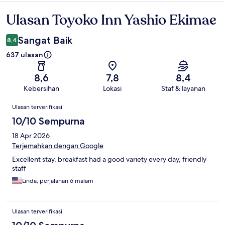
Ulasan Toyoko Inn Yashio Ekimae
Ulasan
Sangat Baik
8,4
637 ulasan
8,6
7,8
8,4
Kebersihan
Lokasi
Staf & layanan
Ulasan
Ulasan terverifikasi
10/10 Sempurna
18 Apr 2026
Terjemahkan dengan Google
Excellent stay, breakfast had a good variety every day, friendly
staff
Linda, perjalanan 6 malam
Ulasan terverifikasi