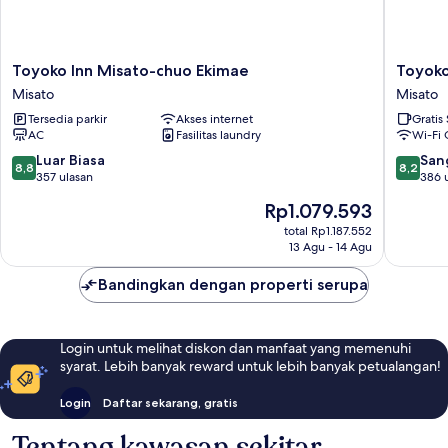
Toyoko
Toyoko
Toyoko Inn Misato-chuo Ekimae
Toyoko
Inn
Inn
Misato
Misato
Misato-
Saitama
Tersedia parkir
Akses internet
Gratis
chuo
Misato
AC
Fasilitas laundry
Wi-Fi 
Ekimae
Ekimae
Misato
Misato
8.8
8.2
Luar Biasa
San
8,8
8,2
dari
dari
357 ulasan
386 
10,
10,
Harga
Rp1.079.593
Luar
Sangat
sekarang
Biasa,
Baik,
total Rp1.187.552
Rp1.079.593
13 Agu - 14 Agu
357
386
ulasan
ulasan
Bandingkan dengan properti serupa
Login untuk melihat diskon dan manfaat yang memenuhi
syarat. Lebih banyak reward untuk lebih banyak petualangan!
Login
Daftar sekarang, gratis
Tentang kawasan sekitar