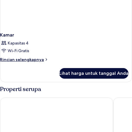
Kamar
Kapasitas 4
Wi-Fi Gratis
Rincian
Rincian selengkapnya
lebih
lanjut
Lihat harga untuk tanggal Anda
untuk
Kamar
Properti serupa
Toyoko Inn Misato-chuo Ekimae
Toyoko I