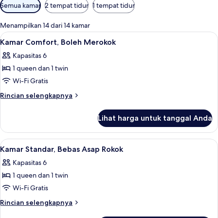
Filter
Semua kamar
2 tempat tidur
1 tempat tidur
tersedia
untuk
Menampilkan 14 dari 14 kamar
kamar
Lihat
Meja kerja, setrika/meja setrika, Wi-Fi 
12
Kamar Comfort, Boleh Merokok
semua
Kapasitas 6
foto
1 queen dan 1 twin
untuk
Kamar
Wi-Fi Gratis
Comfort,
Rincian
Rincian selengkapnya
Boleh
lebih
lanjut
Merokok
Lihat harga untuk tanggal Anda
untuk
Kamar
Comfort,
Lihat
Meja kerja, setrika/meja setrika, Wi-Fi 
12
Boleh
Kamar Standar, Bebas Asap Rokok
semua
Merokok
Kapasitas 6
foto
1 queen dan 1 twin
untuk
Kamar
Wi-Fi Gratis
Standar,
Rincian
Rincian selengkapnya
Bebas
lebih