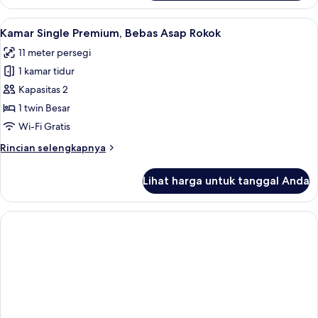
Kamar
Basic,
Lihat
Meja kerja, setrika/meja setrika, Wi-Fi 
12
Bebas
Kamar Single Premium, Bebas Asap Rokok
semua
Asap
11 meter persegi
Rokok
foto
1 kamar tidur
untuk
Kamar
Kapasitas 2
Single
1 twin Besar
Premium,
Wi-Fi Gratis
Bebas
Rincian
Rincian selengkapnya
Asap
lebih
Rokok
lanjut
Lihat harga untuk tanggal Anda
untuk
Kamar
Single
Premium,
Bebas
Asap
Rokok