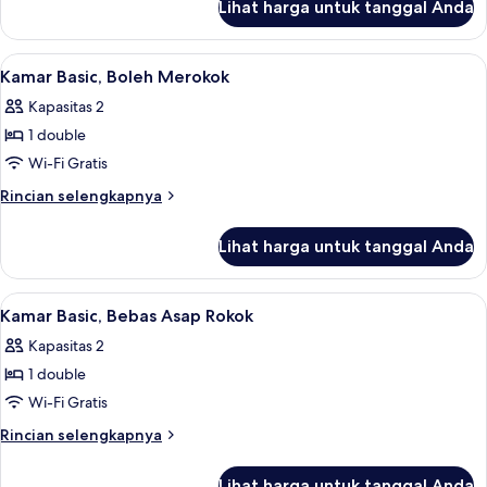
Asap
Lihat harga untuk tanggal Anda
untuk
Rokok
Kamar
Standar,
Lihat
Meja kerja, setrika/meja setrika, Wi-Fi 
12
Bebas
Kamar Basic, Boleh Merokok
semua
Asap
Kapasitas 2
Rokok
foto
1 double
untuk
Kamar
Wi-Fi Gratis
Basic,
Rincian
Rincian selengkapnya
Boleh
lebih
lanjut
Merokok
Lihat harga untuk tanggal Anda
untuk
Kamar
Basic,
Lihat
Meja kerja, setrika/meja setrika, Wi-Fi 
12
Boleh
Kamar Basic, Bebas Asap Rokok
semua
Merokok
Kapasitas 2
foto
1 double
untuk
Kamar
Wi-Fi Gratis
Basic,
Rincian
Rincian selengkapnya
Bebas
lebih
lanjut
Asap
Lihat harga untuk tanggal Anda