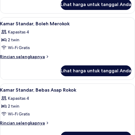
lanjut
Asap
Lihat harga untuk tanggal Anda
untuk
Rokok
Kamar
Standar,
Lihat
Meja kerja, setrika/meja setrika, Wi-Fi 
13
Bebas
Kamar Standar, Boleh Merokok
semua
Asap
Kapasitas 4
Rokok
foto
2 twin
untuk
Kamar
Wi-Fi Gratis
Standar,
Rincian
Rincian selengkapnya
Boleh
lebih
lanjut
Merokok
Lihat harga untuk tanggal Anda
untuk
Kamar
Standar,
Lihat
Meja kerja, setrika/meja setrika, Wi-Fi 
13
Boleh
Kamar Standar, Bebas Asap Rokok
semua
Merokok
Kapasitas 4
foto
2 twin
untuk
Kamar
Wi-Fi Gratis
Standar,
Rincian
Rincian selengkapnya
Bebas
lebih
lanjut