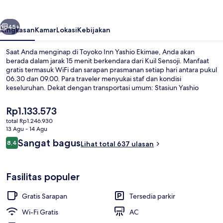
Ekimae
belumnya
Berikutnya
45+
Ringkasan
Kamar
Lokasi
Kebijakan
Saat Anda menginap di Toyoko Inn Yashio Ekimae, Anda akan
berada dalam jarak 15 menit berkendara dari Kuil Sensoji. Manfaat
gratis termasuk WiFi dan sarapan prasmanan setiap hari antara pukul
06.30 dan 09.00. Para traveler menyukai staf dan kondisi
keseluruhan. Dekat dengan transportasi umum: Stasiun Yashio
berjarak just 3 menit jalan kaki.
Harga
Rp1.133.573
saat
total Rp1.246.930
ini
13 Agu - 14 Agu
Meja kerja, setrika/meja setrika, Wi-Fi 
Rp1.133.573
Ulasan
Sangat bagus
8,4
Lihat total 637 ulasan
8,4 dari 10
Fasilitas populer
Gratis Sarapan
Tersedia parkir
Wi-Fi Gratis
AC