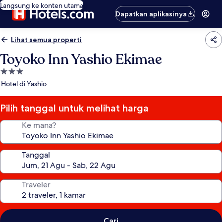
Langsung ke konten utama
Dapatkan aplikasinya
Lihat semua properti
Toyoko Inn Yashio Ekimae
Properti
bintang
Hotel di Yashio
3.0
Pilih tanggal untuk melihat harga
Ke mana?
Tanggal
Traveler
Cari