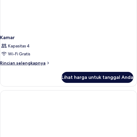
Kamar
Kapasitas 4
Wi-Fi Gratis
Rincian
Rincian selengkapnya
lebih
lanjut
Lihat harga untuk tanggal Anda
untuk
Kamar