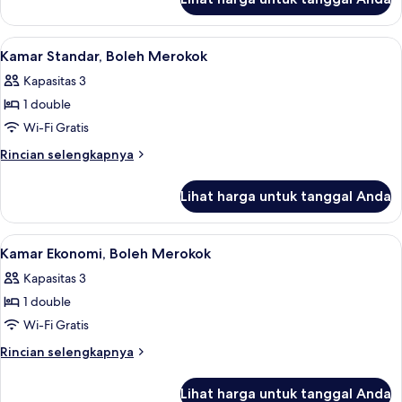
untuk
Rokok
Kamar
Basic,
Lihat
Meja kerja, setrika/meja setrika, Wi-Fi 
13
Bebas
Kamar Standar, Boleh Merokok
semua
Asap
Kapasitas 3
Rokok
foto
1 double
untuk
Kamar
Wi-Fi Gratis
Standar,
Rincian
Rincian selengkapnya
Boleh
lebih
lanjut
Merokok
Lihat harga untuk tanggal Anda
untuk
Kamar
Standar,
Lihat
Meja kerja, setrika/meja setrika, Wi-Fi 
12
Boleh
Kamar Ekonomi, Boleh Merokok
semua
Merokok
Kapasitas 3
foto
1 double
untuk
Kamar
Wi-Fi Gratis
Ekonomi,
Rincian
Rincian selengkapnya
Boleh
lebih
lanjut
Merokok
Lihat harga untuk tanggal Anda
untuk