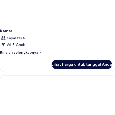
Kamar
Kapasitas 4
Wi-Fi Gratis
Rincian
Rincian selengkapnya
lebih
lanjut
Lihat harga untuk tanggal Anda
untuk
Kamar