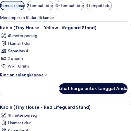
Filter
Semua kamar
2 tempat tidur
3+ tempat tidur
1 tempat tidur
tersedia
untuk
Menampilkan 15 dari 15 kamar
kamar
Lihat
Kabin (Tiny House - Yellow Lifeguard
12
Kabin (Tiny House - Yellow Lifeguard Stand)
semua
41 meter persegi
foto
1 kamar tidur
untuk
Kabin
Kapasitas 4
(Tiny
2 queen
House
Wi-Fi Gratis
-
Rincian
Rincian selengkapnya
Yellow
lebih
Lifeguard
lanjut
Lihat harga untuk tanggal Anda
untuk
Stand)
Kabin
(Tiny
Lihat
Kabin (Tiny House - Red Lifeguard Sta
15
House
Kabin (Tiny House - Red Lifeguard Stand)
semua
-
41 meter persegi
Yellow
foto
Lifeguard
1 kamar tidur
untuk
Stand)
Kabin
Kapasitas 4