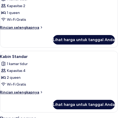
foto
Kapasitas 2
untuk
Studio
1 queen
Standar
Wi-Fi Gratis
Rincian
Rincian selengkapnya
lebih
lanjut
Lihat harga untuk tanggal Anda
untuk
Studio
Standar
Lihat
Kabin Standar | Kedap suara, Wi-Fi gr
4
Kabin Standar
semua
1 kamar tidur
foto
Kapasitas 4
untuk
Kabin
2 queen
Standar
Wi-Fi Gratis
Rincian
Rincian selengkapnya
lebih
lanjut
Lihat harga untuk tanggal Anda
untuk
Kabin
Standar