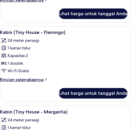
Rincian selengkapnya
Sand
lebih
Dollar)
lanjut
Lihat harga untuk tanggal Anda
untuk
Kabin
(Tiny
Lihat
Kabin (Tiny House - Flamingo) | Kedap
14
House
Kabin (Tiny House - Flamingo)
semua
-
24 meter persegi
Sand
foto
Dollar)
1 kamar tidur
untuk
Kabin
Kapasitas 2
(Tiny
1 double
House
Wi-Fi Gratis
-
Rincian
Rincian selengkapnya
Flamingo)
lebih
lanjut
Lihat harga untuk tanggal Anda
untuk
Kabin
(Tiny
Lihat
Kabin (Tiny House - Margarita) | Keda
13
House
Kabin (Tiny House - Margarita)
semua
-
24 meter persegi
Flamingo)
foto
1 kamar tidur
untuk