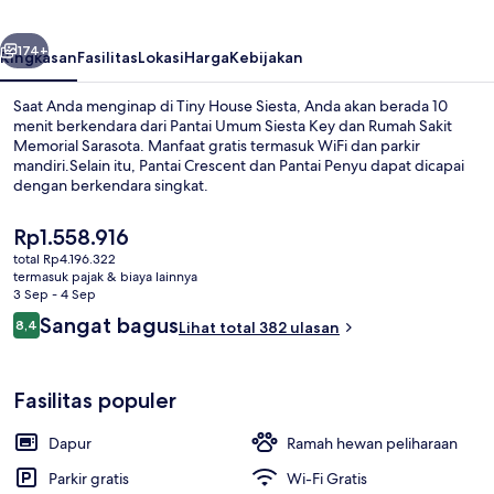
belumnya
Berikutnya
174+
Ringkasan
Fasilitas
Lokasi
Harga
Kebijakan
Saat Anda menginap di Tiny House Siesta, Anda akan berada 10
menit berkendara dari Pantai Umum Siesta Key dan Rumah Sakit
Memorial Sarasota. Manfaat gratis termasuk WiFi dan parkir
mandiri.Selain itu, Pantai Crescent dan Pantai Penyu dapat dicapai
dengan berkendara singkat.
Harga
Rp1.558.916
saat
total Rp4.196.322
ini
termasuk pajak & biaya lainnya
Kabin (Tiny House - The Siesta) | Area 
Rp1.558.916
3 Sep - 4 Sep
Ulasan
Sangat bagus
8,4
Lihat total 382 ulasan
8,4 dari 10
Fasilitas populer
Dapur
Ramah hewan peliharaan
Parkir gratis
Wi-Fi Gratis