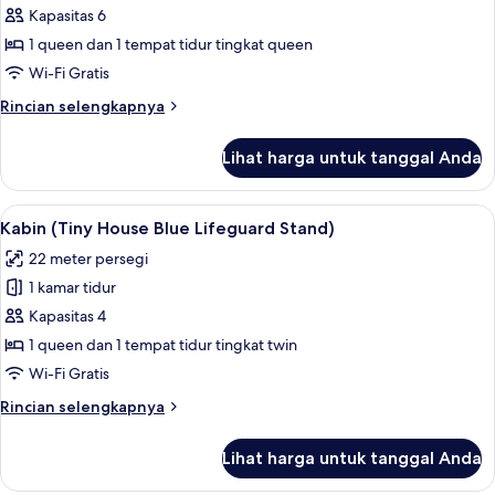
Kabin
Kapasitas 6
(Tiny
1 queen dan 1 tempat tidur tingkat queen
House
Wi-Fi Gratis
-
Rincian
Rincian selengkapnya
Margarita)
lebih
lanjut
Lihat harga untuk tanggal Anda
untuk
Kabin
(Tiny
Lihat
Kabin (Tiny House Blue Lifeguard Stan
10
House
Kabin (Tiny House Blue Lifeguard Stand)
semua
-
22 meter persegi
Margarita)
foto
1 kamar tidur
untuk
Kabin
Kapasitas 4
(Tiny
1 queen dan 1 tempat tidur tingkat twin
House
Wi-Fi Gratis
Blue
Rincian
Rincian selengkapnya
Lifeguard
lebih
Stand)
lanjut
Lihat harga untuk tanggal Anda
untuk
Kabin