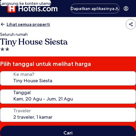
Langsung ke konten utama
Dapatkan aplikasinya
Lihat semua properti
Seluruh rumah
Tiny House Siesta
Properti
bintang
2.0
Pilih tanggal untuk melihat harga
Ke mana?
Tanggal
Traveler
Cari