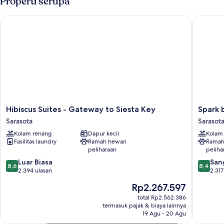
Properti serupa
Hibiscus Suites - Gateway to Siesta Key
Spark by
Hibiscus
Spark
Hibiscus Suites - Gateway to Siesta Key
Spark 
Suites
by
Sarasota
Sarasot
-
Hilton
Kolam renang
Dapur kecil
Kolam
Gateway
Sarasota
Fasilitas laundry
Ramah hewan
Ramah
to
Siesta
peliharaan
peliha
Siesta
Key
8.6
8.4
Key
Luar Biasa
Gatewa
San
8,6
8,4
dari
dari
Sarasota
2.394 ulasan
Sarasota
2.317
10,
10,
Harga
Rp2.267.597
Luar
Sangat
sekarang
Biasa,
Baik,
total Rp2.562.386
Rp2.267.597
termasuk pajak & biaya lainnya
2.394
2.317
19 Agu - 20 Agu
ulasan
ulasan