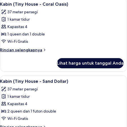
Lihat
Kabin (Tiny House - Coral Oasis) | Ke
Oasis)
13
kamar
Kabin (Tiny House - Coral Oasis)
semua
tidur
37 meter persegi
(Tiny
foto
House
1 kamar tidur
untuk
-
Kabin
Kapasitas 4
Aqua
(Tiny
Oasis)
1 queen dan 1 double
House
Wi-Fi Gratis
-
Rincian
Rincian selengkapnya
Coral
lebih
Oasis)
lanjut
Lihat harga untuk tanggal Anda
untuk
Kabin
(Tiny
Lihat
Kabin (Tiny House - Sand Dollar) | P
10
House
Kabin (Tiny House - Sand Dollar)
semua
-
37 meter persegi
Coral
foto
Oasis)
1 kamar tidur
untuk
Kabin
Kapasitas 4
(Tiny
2 queen dan 1 futon double
House
Wi-Fi Gratis
-
Rincian