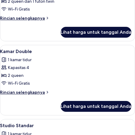
Kabin
2 queen dan 1 futon twin
(Tiny
Wi-Fi Gratis
House
Rincian
Rincian selengkapnya
-
lebih
Green
lanjut
Lihat harga untuk tanggal Anda
untuk
Lifeguard
Kabin
Stand)
(Tiny
Lihat
Kamar Double | Kedap suara, Wi-Fi gr
5
House
Kamar Double
semua
-
1 kamar tidur
Green
foto
Lifeguard
Kapasitas 4
untuk
Stand)
Kamar
2 queen
Double
Wi-Fi Gratis
Rincian
Rincian selengkapnya
lebih
lanjut
Lihat harga untuk tanggal Anda
untuk
Kamar
Double
Lihat
Studio Standar | Kamar mandi | Show
19
Studio Standar
semua
1 kamar tidur