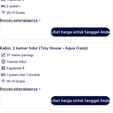
(Tiny
2 queen
House
Wi-Fi Gratis
-
Rincian
Rincian selengkapnya
Red
lebih
Lifeguard
lanjut
Lihat harga untuk tanggal Anda
untuk
Stand)
Kabin
(Tiny
Lihat
Kabin, 2 kamar tidur (Tiny House - A
11
House
Kabin, 2 kamar tidur (Tiny House - Aqua Oasis)
semua
-
37 meter persegi
Red
foto
Lifeguard
1 kamar tidur
untuk
Stand)
Kabin,
Kapasitas 4
2
1 queen dan 1 double
kamar
Wi-Fi Gratis
tidur
Rincian
Rincian selengkapnya
(Tiny
lebih
House
lanjut
Lihat harga untuk tanggal Anda
untuk
-
Kabin,
Aqua
2