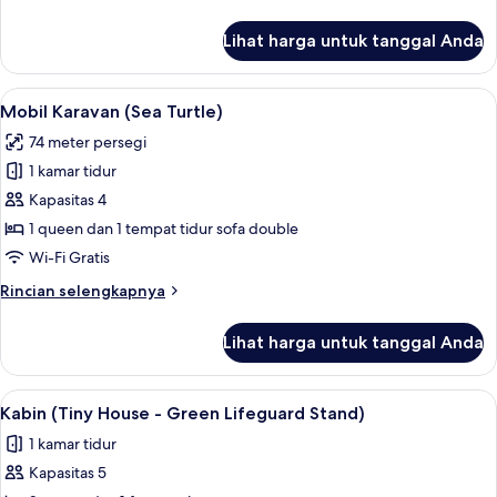
Seashell)
lebih
lanjut
Lihat harga untuk tanggal Anda
untuk
Kabin
(Tiny
Lihat
Mobil Karavan (Sea Turtle) | Kedap su
11
House
Mobil Karavan (Sea Turtle)
semua
-
74 meter persegi
Seashell)
foto
1 kamar tidur
untuk
Mobil
Kapasitas 4
Karavan
1 queen dan 1 tempat tidur sofa double
(Sea
Wi-Fi Gratis
Turtle)
Rincian
Rincian selengkapnya
lebih
lanjut
Lihat harga untuk tanggal Anda
untuk
Mobil
Karavan
Lihat
Kabin (Tiny House - Green Lifeguard S
10
(Sea
Kabin (Tiny House - Green Lifeguard Stand)
semua
Turtle)
1 kamar tidur
foto
Kapasitas 5
untuk