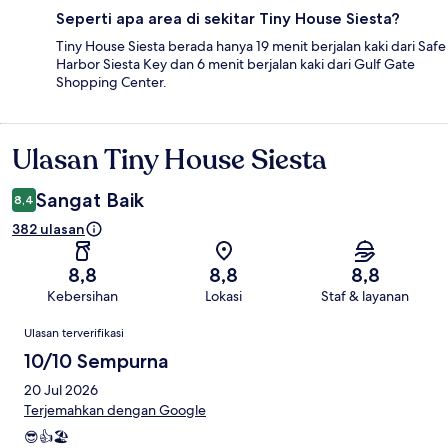
Seperti apa area di sekitar Tiny House Siesta?
Tiny House Siesta berada hanya 19 menit berjalan kaki dari Safe
Harbor Siesta Key dan 6 menit berjalan kaki dari Gulf Gate
Shopping Center.
Ulasan Tiny House Siesta
Ulasan
Sangat Baik
8,4
382 ulasan
8,8
8,8
8,8
Kebersihan
Lokasi
Staf & layanan
Ulasan
Ulasan terverifikasi
10/10 Sempurna
20 Jul 2026
Terjemahkan dengan Google
😎👍🏖️