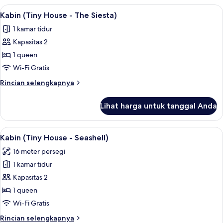
(Tiny
Lihat
Kabin (Tiny House - The Siesta) | Keda
13
House
Kabin (Tiny House - The Siesta)
semua
Blue
1 kamar tidur
Lifeguard
foto
Stand)
Kapasitas 2
untuk
Kabin
1 queen
(Tiny
Wi-Fi Gratis
House
Rincian
Rincian selengkapnya
-
lebih
The
lanjut
Lihat harga untuk tanggal Anda
untuk
Siesta)
Kabin
(Tiny
Lihat
Kabin (Tiny House - Seashell) | Kedap 
7
House
Kabin (Tiny House - Seashell)
semua
-
16 meter persegi
The
foto
Siesta)
1 kamar tidur
untuk
Kabin
Kapasitas 2
(Tiny
1 queen
House
Wi-Fi Gratis
-
Rincian
Rincian selengkapnya