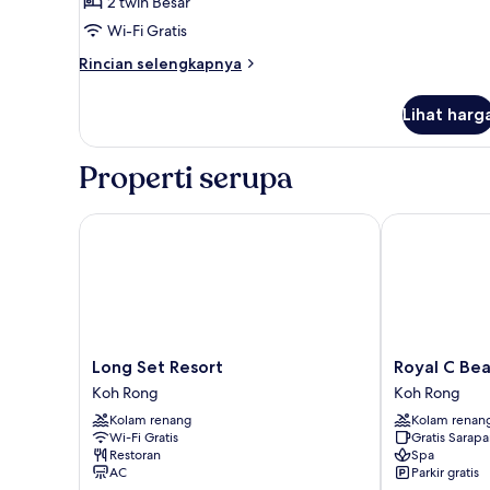
Klasik,
2 twin Besar
1
Wi-Fi Gratis
kamar
Rincian
Rincian selengkapnya
tidur,
lebih
pemandangan
lanjut
Lihat harg
untuk
kebun
Kamar
Twin
Properti serupa
Klasik,
1
kamar
Long Set Resort
Royal C Beach
tidur,
pemandangan
kebun
Long
Royal
Long Set Resort
Royal C Bea
Set
C
Koh Rong
Koh Rong
Resort
Beach
Kolam renang
Kolam renan
Koh
Resort
Wi-Fi Gratis
Gratis Sarap
Rong
Koh
Restoran
Spa
Rong
AC
Parkir gratis