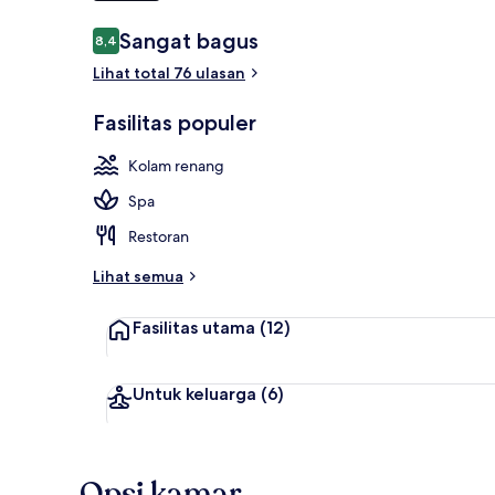
Ulasan
Sangat bagus
8,4
8,4 dari 10
Eksterior
Lihat total 76 ulasan
Fasilitas populer
Kolam renang
Spa
Restoran
Lihat semua
Fasilitas utama
(12)
Untuk keluarga
(6)
Opsi kamar