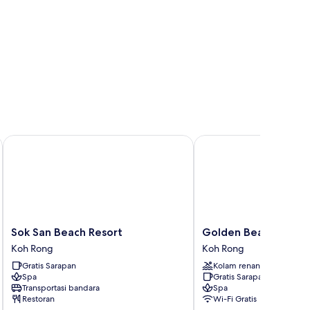
Sok San Beach Resort
Golden Beach Resort
Sok
Golden
Sok San Beach Resort
Golden Beach Resor
San
Beach
Koh Rong
Koh Rong
Beach
Resort
Gratis Sarapan
Kolam renang
Resort
Koh
Spa
Gratis Sarapan
Koh
Rong
Transportasi bandara
Spa
Rong
Restoran
Wi-Fi Gratis