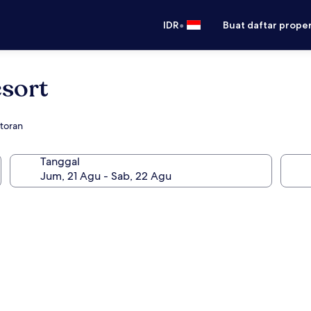
•
IDR
Buat daftar prope
esort
storan
Tanggal