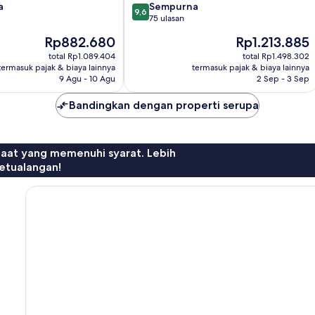
9.6
a
Sempurna
9,6
dari
75 ulasan
10,
Harga
Harga
Rp882.680
Rp1.213.885
Sempurna,
sekarang
sekarang
75
total Rp1.089.404
total Rp1.498.302
Rp882.680
Rp1.213.885
termasuk pajak & biaya lainnya
termasuk pajak & biaya lainnya
ulasan
9 Agu - 10 Agu
2 Sep - 3 Sep
Bandingkan dengan properti serupa
faat yang memenuhi syarat. Lebih
etualangan!