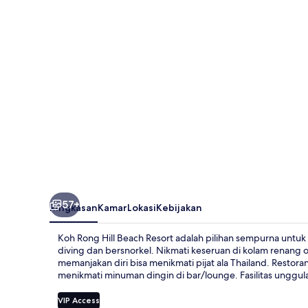
Beach
Resort
57+
Ringkasan
Kamar
Lokasi
Kebijakan
Koh Rong Hill Beach Resort adalah pilihan sempurna untuk 
diving dan bersnorkel. Nikmati keseruan di kolam renang
memanjakan diri bisa menikmati pijat ala Thailand. Restora
menikmati minuman dingin di bar/lounge. Fasilitas unggulan
VIP Access