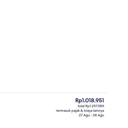
am renang
Eksterior
Harga
Rp1.018.951
saat
total Rp1.257.589
ini
termasuk pajak & biaya lainnya
n taman
Pemandangan taman
Rp1.018.951
27 Agu - 28 Agu