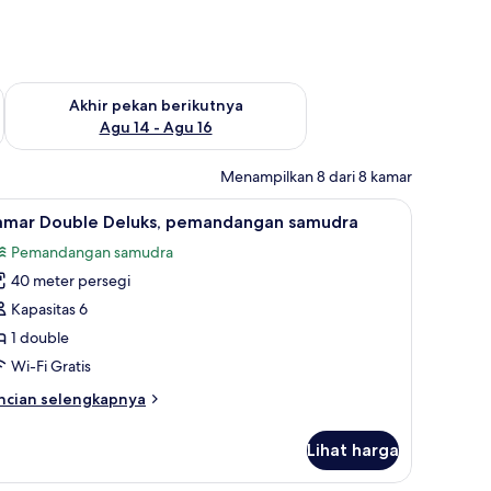
n ini Agu 7 - Agu 9
Periksa ketersediaan untuk akhir pekan berikutnya Agu 14 - A
Akhir pekan berikutnya
Agu 14 - Agu 16
Menampilkan 8 dari 8 kamar
at tidur bayi gratis
ihat
Kamar Double Deluks, pemandangan samudra | 
5
amar Double Deluks, pemandangan samudra
emua
Pemandangan samudra
oto
40 meter persegi
ntuk
amar
Kapasitas 6
ouble
1 double
eluks,
Wi-Fi Gratis
emandangan
ncian
ncian selengkapnya
amudra
bih
njut
Lihat harga
tuk
amar