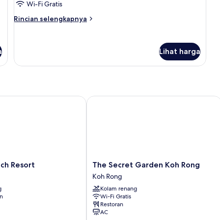
Deluks
Wi-Fi Gratis
Rincian
Rincian selengkapnya
lebih
lanjut
untuk
a
Lihat harga
Kamar
Double
Deluks
 Resort
The Secret Garden Koh Rong
The
ch Resort
The Secret Garden Koh Rong
Secret
Koh Rong
Garden
g
Kolam renang
Koh
an
Wi-Fi Gratis
Rong
Restoran
Koh
AC
Rong