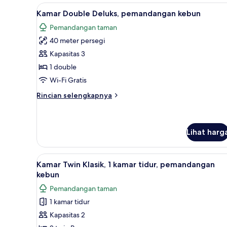
Twin
Lihat
Kamar Double Deluks, pemandan
11
Deluks,
Kamar Double Deluks, pemandangan kebun
semua
pemandangan
Pemandangan taman
samudra
foto
40 meter persegi
untuk
Kamar
Kapasitas 3
Double
1 double
Deluks,
Wi-Fi Gratis
pemandangan
Rincian
Rincian selengkapnya
kebun
lebih
lanjut
untuk
Kamar
Lihat harg
Double
Deluks,
Lihat
Minibar, brankas, meja kerja, d
pemandangan
6
Kamar Twin Klasik, 1 kamar tidur, pemandangan
kebun
semua
kebun
foto
Pemandangan taman
untuk
1 kamar tidur
Kamar
Kapasitas 2
Twin