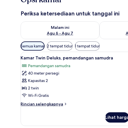
Periksa ketersediaan untuk tanggal ini
Periksa ketersediaan untuk malam ini Agu 6 - Agu 7
Periksa keter
Malam ini
Agu 6 - Agu 7
A
Filter
Semua kamar
2 tempat tidur
1 tempat tidur
tersedia
Lihat
Kamar Twin Deluks, pemandanga
untuk
8
Kamar Twin Deluks, pemandangan samudra
semua
kamar
Pemandangan samudra
foto
40 meter persegi
untuk
Kamar
Kapasitas 2
Twin
2 twin
Deluks,
Wi-Fi Gratis
pemandangan
Rincian
Rincian selengkapnya
samudra
lebih
lanjut
Lihat harg
untuk
Kamar