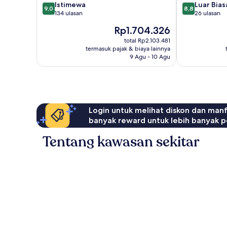
9.0
8.8
Istimewa
Luar Bias
9,0
8,8
dari
dari
134 ulasan
26 ulasan
10,
10,
Harga
Rp1.704.326
Istimewa,
Luar
sekarang
134
Biasa,
total Rp2.103.481
Rp1.704.326
termasuk pajak & biaya lainnya
ulasan
26
9 Agu - 10 Agu
ulasan
Login untuk melihat diskon dan man
banyak reward untuk lebih banyak p
Tentang kawasan sekitar