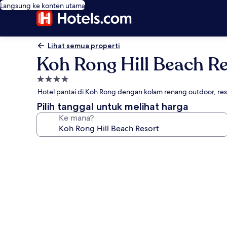
Langsung ke konten utama
Lihat semua properti
Koh Rong Hill Beach R
Properti
bintang
Hotel pantai di Koh Rong dengan kolam renang outdoor, re
4.0
Pilih tanggal untuk melihat harga
Ke mana?
Galeri
foto
untuk
Koh
Rong
Hill