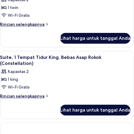
Tidur
foto
Queen,
1 twin
untuk
balkon,
Suite,
Wi-Fi Gratis
pemandangan
1
sungai
Rincian
Rincian selengkapnya
(Juliet
kamar
lebih
Balcony)
lanjut
tidur,
Lihat harga untuk tanggal Anda
untuk
shower
Suite,
kursi
1
Lihat
Televisi layar datar 50-inci dengan sal
10
roda
kamar
Suite, 1 Tempat Tidur King, Bebas Asap Rokok
semua
tidur,
(Mobility
(Constellation)
shower
foto
Accessible)
Kapasitas 2
kursi
untuk
roda
1 king
Suite,
(Mobility
Wi-Fi Gratis
1
Accessible)
Tempat
Rincian
Rincian selengkapnya
lebih
Tidur
lanjut
King,
Lihat harga untuk tanggal Anda
untuk
Bebas
Suite,
Asap
1
Tempat
Rokok
Tidur