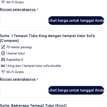
Tempat
Wi-Fi Gratis
Tidur
Rincian
Rincian selengkapnya
Queen,
lebih
balkon,
lanjut
Lihat harga untuk tanggal Anda
untuk
pemandangan
Kamar
sungai
Premium,
Lihat
1 kamar tidur, seprai katun Mesir, dan
10
2
Suite, 1 Tempat Tidur King dengan tempat tidur Sofa
semua
Tempat
(Compass)
Tidur
foto
70 meter persegi
Queen,
untuk
balkon,
1 kamar tidur
Suite,
pemandangan
Kapasitas 4
1
sungai
Tempat
1 king dan 1 tempat tidur sofa double
Tidur
Wi-Fi Gratis
King
Rincian
Rincian selengkapnya
dengan
lebih
tempat
lanjut
Lihat harga untuk tanggal Anda
untuk
tidur
Suite,
Sofa
1
Lihat
1 kamar tidur, seprai katun Mesir, dan
(Compass)
11
Tempat
Suite, Beberapa Tempat Tidur (Knot)