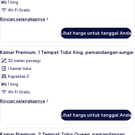
Klasik,
1 king
1
Wi-Fi Gratis
Tempat
Rincian
Rincian selengkapnya
Tidur
lebih
King
lanjut
Lihat harga untuk tanggal Anda
untuk
Kamar
Klasik,
Lihat
Kamar Premium, 1 Tempat Tidur King, 
4
1
Kamar Premium, 1 Tempat Tidur King, pemandangan sungai
semua
Tempat
32 meter persegi
Tidur
foto
King
1 kamar tidur
untuk
Kamar
Kapasitas 2
Premium,
1 king
1
Wi-Fi Gratis
Tempat
Rincian
Rincian selengkapnya
Tidur
lebih
King,
lanjut
Lihat harga untuk tanggal Anda
untuk
pemandangan
Kamar
sungai
Premium,
Lihat
Kamar Premium, 2 Tempat Tidur Queen,
3
1
Kamar Premium, 2 Tempat Tidur Queen, pemandangan