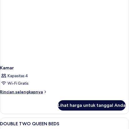
(Constellation)
King,
Bebas
Asap
Rokok
(Constellation)
Kamar
Kapasitas 4
Wi-Fi Gratis
Rincian
Rincian selengkapnya
lebih
lanjut
Lihat harga untuk tanggal Anda
untuk
Kamar
Lihat
1 kamar tidur, seprai katun Mesir, dan
2
DOUBLE TWO QUEEN BEDS
semua