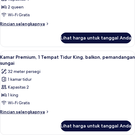
Premium,
High
Floor)
2
2 queen
Tempat
Wi-Fi Gratis
Tidur
Rincian
Rincian selengkapnya
Queen
lebih
(Wharf
lanjut
Lihat harga untuk tanggal Anda
untuk
View,
Kamar
High
Premium,
Lihat
1 kamar tidur, seprai katun Mesir, dan
Floor)
5
2
Kamar Premium, 1 Tempat Tidur King, balkon, pemandangan
semua
Tempat
sungai
Tidur
foto
32 meter persegi
Queen
untuk
(Wharf
1 kamar tidur
Kamar
View,
Kapasitas 2
Premium,
High
Floor)
1
1 king
Tempat
Wi-Fi Gratis
Tidur
Rincian
Rincian selengkapnya
King,
lebih
balkon,
lanjut
Lihat harga untuk tanggal Anda
untuk
pemandangan
Kamar