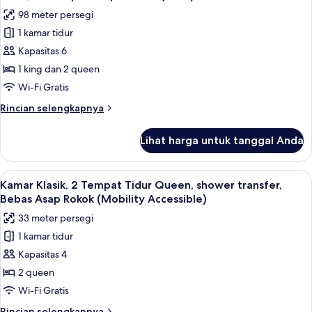
semua
Tidur
98 meter persegi
King
foto
dengan
1 kamar tidur
untuk
tempat
Suite,
Kapasitas 6
tidur
Beberapa
Sofa
1 king dan 2 queen
(Compass)
Tempat
Wi-Fi Gratis
Tidur
Rincian
Rincian selengkapnya
(Knot)
lebih
lanjut
Lihat harga untuk tanggal Anda
untuk
Suite,
Beberapa
Lihat
1 kamar tidur, seprai katun Mesir, dan
4
Tempat
Kamar Klasik, 2 Tempat Tidur Queen, shower transfer,
semua
Tidur
Bebas Asap Rokok (Mobility Accessible)
(Knot)
foto
33 meter persegi
untuk
1 kamar tidur
Kamar
Kapasitas 4
Klasik,
2
2 queen
Tempat
Wi-Fi Gratis
Tidur
Rincian
Rincian selengkapnya