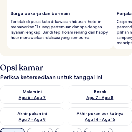
Surga bekerja dan bermain
Perjala
Terletak di pusat kota di kawasan hiburan, hotel ini
Cicipi 
menawarkan 11 ruang pertemuan dan spa dengan
pemanda
layanan lengkap. Bar di tepi kolam renang dan happy
pilihan
hour menawarkan relaksasi yang sempurna.
sampany
mencipt
Opsi kamar
Periksa ketersediaan untuk tanggal ini
Periksa ketersediaan untuk malam ini Agu 6 - Agu 7
Periksa ketersediaan untuk be
Malam ini
Besok
Agu 6 - Agu 7
Agu 7 - Agu 8
Periksa ketersediaan untuk akhir pekan ini Agu 7 - Agu 9
Periksa ketersediaan untuk ak
Akhir pekan ini
Akhir pekan berikutnya
Agu 7 - Agu 9
Agu 14 - Agu 16
Filter