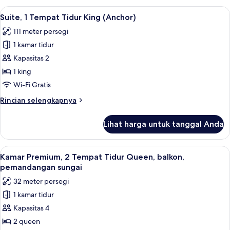
sungai
Premium,
Lihat
Suite, 1 Tempat Tidur King (Anchor) | 
12
1
Suite, 1 Tempat Tidur King (Anchor)
semua
Tempat
111 meter persegi
Tidur
foto
King,
1 kamar tidur
untuk
balkon,
Suite,
Kapasitas 2
pemandangan
1
sungai
1 king
Tempat
Wi-Fi Gratis
Tidur
Rincian
Rincian selengkapnya
King
lebih
(Anchor)
lanjut
Lihat harga untuk tanggal Anda
untuk
Suite,
1
Lihat
1 kamar tidur, seprai katun Mesir, dan
3
Tempat
Kamar Premium, 2 Tempat Tidur Queen, balkon,
semua
Tidur
pemandangan sungai
King
foto
32 meter persegi
(Anchor)
untuk
1 kamar tidur
Kamar
Kapasitas 4
Premium,
2
2 queen