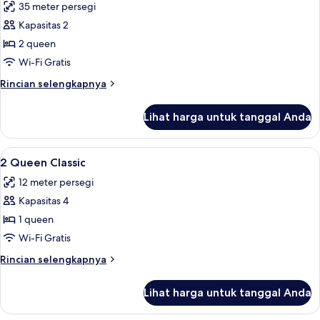
35 meter persegi
foto
Kapasitas 2
untuk
DOUBLE
2 queen
TWO
Wi-Fi Gratis
QUEEN
Rincian
Rincian selengkapnya
BEDS
lebih
lanjut
Lihat harga untuk tanggal Anda
untuk
DOUBLE
TWO
Lihat
1 kamar tidur, seprai katun Mesir, dan
3
QUEEN
2 Queen Classic
semua
BEDS
12 meter persegi
foto
Kapasitas 4
untuk
2
1 queen
Queen
Wi-Fi Gratis
Classic
Rincian
Rincian selengkapnya
lebih
lanjut
Lihat harga untuk tanggal Anda
untuk
2