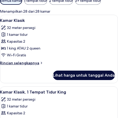
Semua kamar
1 tempat tidur
2 tempat tidur
3+ tempat tidur
tersedia
untuk
Menampilkan 28 dari 28 kamar
kamar
Lihat
1 kamar tidur, seprai katun Mesir, dan
4
Kamar Klasik
semua
32 meter persegi
foto
1 kamar tidur
untuk
Kamar
Kapasitas 2
Klasik
1 king ATAU 2 queen
Wi-Fi Gratis
Rincian
Rincian selengkapnya
lebih
lanjut
Lihat harga untuk tanggal Anda
untuk
Kamar
Klasik
Lihat
1 kamar tidur, seprai katun Mesir, dan
4
Kamar Klasik, 1 Tempat Tidur King
semua
32 meter persegi
foto
1 kamar tidur
untuk
Kamar
Kapasitas 2