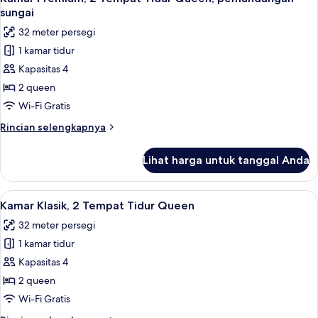
semua
Tempat
sungai
Tidur
foto
32 meter persegi
King,
untuk
pemandangan
1 kamar tidur
Kamar
sungai
Kapasitas 4
Premium,
2
2 queen
Tempat
Wi-Fi Gratis
Tidur
Rincian
Rincian selengkapnya
Queen,
lebih
pemandangan
lanjut
Lihat harga untuk tanggal Anda
untuk
sungai
Kamar
Premium,
Lihat
1 kamar tidur, seprai katun Mesir, dan
3
2
Kamar Klasik, 2 Tempat Tidur Queen
semua
Tempat
32 meter persegi
Tidur
foto
Queen,
1 kamar tidur
untuk
pemandangan
Kamar
Kapasitas 4
sungai
Klasik,
2 queen
2
Wi-Fi Gratis
Tempat