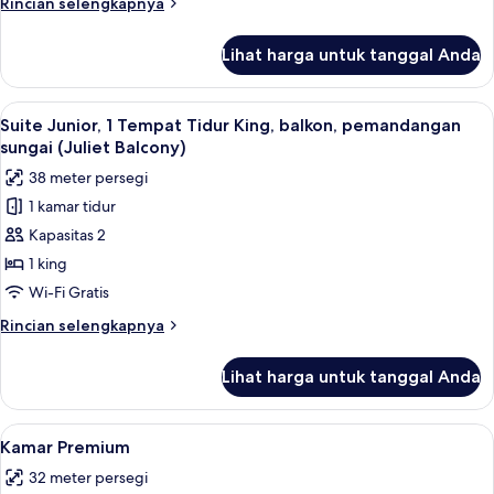
Rincian
Rincian selengkapnya
Tidur
lebih
Queen
lanjut
Lihat harga untuk tanggal Anda
untuk
Kamar
Klasik,
Lihat
Suite Junior, 1 Tempat Tidur King, bal
5
2
Suite Junior, 1 Tempat Tidur King, balkon, pemandangan
semua
Tempat
sungai (Juliet Balcony)
Tidur
foto
38 meter persegi
Queen
untuk
1 kamar tidur
Suite
Kapasitas 2
Junior,
1
1 king
Tempat
Wi-Fi Gratis
Tidur
Rincian
Rincian selengkapnya
King,
lebih
balkon,
lanjut
Lihat harga untuk tanggal Anda
untuk
pemandangan
Suite
sungai
Junior,
Lihat
1 kamar tidur, seprai katun Mesir, dan
(Juliet
3
1
Kamar Premium
semua
Tempat
Balcony)
32 meter persegi
Tidur
foto