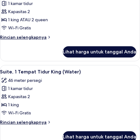
King,
1 kamar tidur
untuk
balkon,
Kamar
Kapasitas 2
pemandangan
Premium
sungai
1 king ATAU 2 queen
(Juliet
Wi-Fi Gratis
Balcony)
Rincian
Rincian selengkapnya
lebih
lanjut
Lihat harga untuk tanggal Anda
untuk
Kamar
Premium
Lihat
1 kamar tidur, seprai katun Mesir, dan
9
Suite, 1 Tempat Tidur King (Water)
semua
46 meter persegi
foto
1 kamar tidur
untuk
Suite,
Kapasitas 2
1
1 king
Tempat
Wi-Fi Gratis
Tidur
Rincian
Rincian selengkapnya
King
lebih
(Water)
lanjut
Lihat harga untuk tanggal Anda
untuk