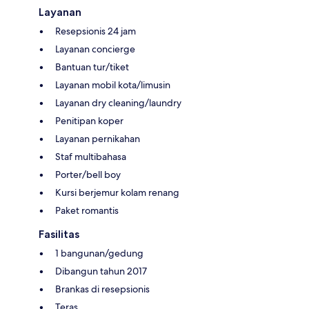
Layanan
Resepsionis 24 jam
Layanan concierge
Bantuan tur/tiket
Layanan mobil kota/limusin
Layanan dry cleaning/laundry
Penitipan koper
Layanan pernikahan
Staf multibahasa
Porter/bell boy
Kursi berjemur kolam renang
Paket romantis
Fasilitas
1 bangunan/gedung
Dibangun tahun 2017
Brankas di resepsionis
Teras