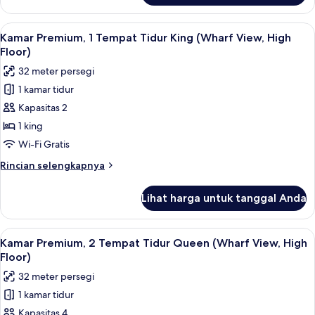
Suite,
1
Lihat
Kamar Premium, 1 Tempat Tidur King (W
5
Tempat
Kamar Premium, 1 Tempat Tidur King (Wharf View, High
semua
Tidur
Floor)
King
foto
32 meter persegi
(Water)
untuk
1 kamar tidur
Kamar
Kapasitas 2
Premium,
1
1 king
Tempat
Wi-Fi Gratis
Tidur
Rincian
Rincian selengkapnya
King
lebih
(Wharf
lanjut
Lihat harga untuk tanggal Anda
untuk
View,
Kamar
High
Premium,
Lihat
Kamar Premium, 2 Tempat Tidur Queen (
Floor)
3
1
Kamar Premium, 2 Tempat Tidur Queen (Wharf View, High
semua
Tempat
Floor)
Tidur
foto
32 meter persegi
King
untuk
(Wharf
1 kamar tidur
Kamar
View,
Kapasitas 4