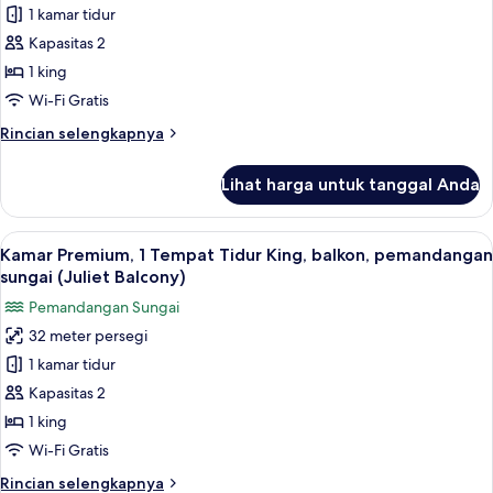
1 kamar tidur
Premium,
1
Kapasitas 2
Tempat
1 king
Tidur
Wi-Fi Gratis
King,
Rincian
Rincian selengkapnya
balkon
lebih
(Wharf
lanjut
Lihat harga untuk tanggal Anda
untuk
View
Kamar
Juliet
Premium,
Lihat
Kamar Premium, 1 Tempat Tidur King, b
Balcony)
4
1
Kamar Premium, 1 Tempat Tidur King, balkon, pemandangan
semua
Tempat
sungai (Juliet Balcony)
Tidur
foto
Pemandangan Sungai
King,
untuk
balkon
32 meter persegi
Kamar
(Wharf
1 kamar tidur
Premium,
View
Juliet
1
Kapasitas 2
Balcony)
Tempat
1 king
Tidur
Wi-Fi Gratis
King,
Rincian
Rincian selengkapnya