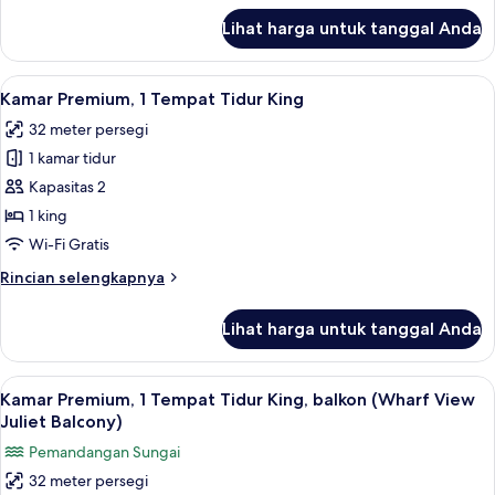
balkon
lanjut
Lihat harga untuk tanggal Anda
untuk
(Juliet
Kamar
Balcony,
Premium,
Lihat
Kamar Premium, 1 Tempat Tidur King | 
View)
6
2
Kamar Premium, 1 Tempat Tidur King
semua
Tempat
32 meter persegi
Tidur
foto
Queen,
1 kamar tidur
untuk
balkon
Kamar
Kapasitas 2
(Juliet
Premium,
Balcony,
1 king
View)
1
Wi-Fi Gratis
Tempat
Rincian
Rincian selengkapnya
Tidur
lebih
King
lanjut
Lihat harga untuk tanggal Anda
untuk
Kamar
Premium,
Lihat
Kamar Premium, 1 Tempat Tidur King, b
4
1
Kamar Premium, 1 Tempat Tidur King, balkon (Wharf View
semua
Tempat
Juliet Balcony)
Tidur
foto
Pemandangan Sungai
King
untuk
32 meter persegi
Kamar