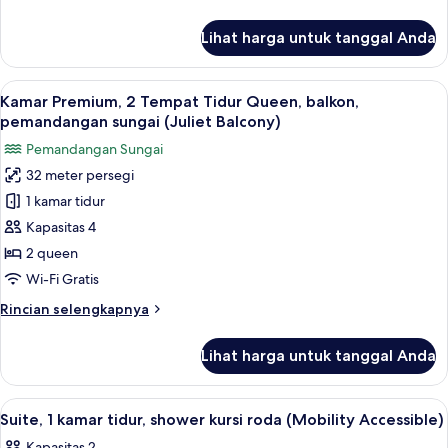
balkon,
lebih
pemandangan
lanjut
Lihat harga untuk tanggal Anda
untuk
sungai
Kamar
(Juliet
Premium,
Lihat
Kamar Premium, 2 Tempat Tidur Queen,
Balcony)
3
1
Kamar Premium, 2 Tempat Tidur Queen, balkon,
semua
Tempat
pemandangan sungai (Juliet Balcony)
Tidur
foto
Pemandangan Sungai
King,
untuk
balkon,
32 meter persegi
Kamar
pemandangan
1 kamar tidur
Premium,
sungai
(Juliet
2
Kapasitas 4
Balcony)
Tempat
2 queen
Tidur
Wi-Fi Gratis
Queen,
Rincian
Rincian selengkapnya
balkon,
lebih
pemandangan
lanjut
Lihat harga untuk tanggal Anda
untuk
sungai
Kamar
(Juliet
Premium,
Lihat
Suite, 1 kamar tidur, shower kursi roda
Balcony)
2
2
Suite, 1 kamar tidur, shower kursi roda (Mobility Accessible)
semua
Tempat
Kapasitas 2