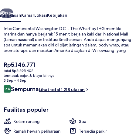
The
belumnya
Berikutnya
Wharf
178+
Ringkasan
Kamar
Lokasi
Kebijakan
by
InterContinental Washington D.C. - The Wharf by IHG memiliki
IHG
marina dan hanya berjarak 15 menit berjalan kaki dari National Mall
(taman nasional) dan Institusi Smithsonian. Anda dapat mengunjungi
spa untuk memanjakan diri di pijat jaringan dalam, body wrap, atau
aromaterapi, dan masakan Amerika disajikan di Willowsong, yang
buka untuk sarapan, makan siang, dan makan malam. Keunggulan
lain di hotel mewah ini meliputi 3 bar/lounge, bar tepi kolam renang,
Harga
Rp5.146.771
dan pusat kebugaran. Para traveler terkesan dengan kolam renang
saat
total Rp6.695.402
dan staf. Transportasi umum berada tidak jauh: Stasiun L'Enfant Plaza
ini
termasuk pajak & biaya lainnya
berjarak 10 menit dan Stasiun Waterfront berjarak 11 menit.
Melayani sarapan, makan siang, dan
Rp5.146.771
3 Sep - 4 Sep
Ulasan
Sempurna
9,4
Lihat total 1.218 ulasan
9,4 dari 10
Fasilitas populer
Kolam renang
Spa
Ramah hewan peliharaan
Tersedia parkir