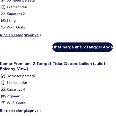
33 meter persegi
King,
untuk
Accessible)
shower
1 kamar tidur
Kamar
transfer,
Kapasitas 2
Klasik,
Bebas
Asap
1
1 king
Rokok
Tempat
Wi-Fi Gratis
(Mobility
Tidur
Accessible)
Rincian
Rincian selengkapnya
King,
lebih
shower
lanjut
Lihat harga untuk tanggal Anda
untuk
kursi
Kamar
roda
Klasik,
Lihat
Kamar Premium, 2 Tempat Tidur Queen, 
(Mobility,
3
1
Kamar Premium, 2 Tempat Tidur Queen, balkon (Juliet
semua
Tempat
Roll-
Balcony, View)
Tidur
foto
In
32 meter persegi
King,
untuk
Shower)
shower
1 kamar tidur
Kamar
kursi
Kapasitas 4
Premium,
roda
(Mobility,
2
2 queen
Roll-
Tempat
Wi-Fi Gratis
In
Tidur
Shower)
Rincian
Rincian selengkapnya
Queen,
lebih