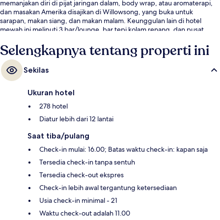
memanjakan diri di pijat jaringan dalam, body wrap, atau aromaterapi,
dan masakan Amerika disajikan di Willowsong, yang buka untuk
sarapan, makan siang, dan makan malam. Keunggulan lain di hotel
mewah ini meliputi 3 bar/lounge, bar tepi kolam renang, dan pusat
kebugaran. Para traveler terkesan dengan kolam renang dan staf.
Selengkapnya tentang properti ini
Transportasi umum berada tidak jauh: Stasiun L'Enfant Plaza berjarak 10
menit dan Stasiun Waterfront berjarak 11 menit.
Sekilas
Ukuran hotel
278 hotel
Diatur lebih dari 12 lantai
Saat tiba/pulang
Check-in mulai: 16.00; Batas waktu check-in: kapan saja
Tersedia check-in tanpa sentuh
Tersedia check-out ekspres
Check-in lebih awal tergantung ketersediaan
Usia check-in minimal - 21
Waktu check-out adalah 11.00