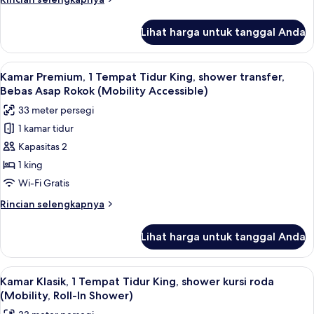
Queen,
lebih
shower
lanjut
Lihat harga untuk tanggal Anda
untuk
transfer,
Kamar
Bebas
Klasik,
Lihat
1 kamar tidur, seprai katun Mesir, dan
Asap
4
2
Kamar Premium, 1 Tempat Tidur King, shower transfer,
semua
Tempat
Rokok
Bebas Asap Rokok (Mobility Accessible)
Tidur
foto
(Mobility
33 meter persegi
Queen,
untuk
Accessible)
shower
1 kamar tidur
Kamar
transfer,
Kapasitas 2
Premium,
Bebas
Asap
1
1 king
Rokok
Tempat
Wi-Fi Gratis
(Mobility
Tidur
Accessible)
Rincian
Rincian selengkapnya
King,
lebih
shower
lanjut
Lihat harga untuk tanggal Anda
untuk
transfer,
Kamar
Bebas
Premium,
Lihat
1 kamar tidur, seprai katun Mesir, dan
Asap
4
1
Kamar Klasik, 1 Tempat Tidur King, shower kursi roda
semua
Tempat
Rokok
(Mobility, Roll-In Shower)
Tidur
foto
(Mobility