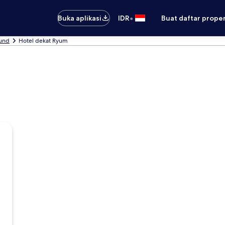
•
Buka aplikasi
IDR
Buat daftar prope
sund
Hotel dekat Ryum