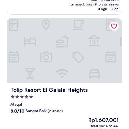
Rp3.128.897
termasuk pajak & biaya lainnya
Baik,
31 Agu - 1 Sep
(16
ulasan)
Tolip Resort El Galala Heights
Tolip Resort El Galala Heights
Tolip Resort El Galala Heights
Properti
bintang
Ataqah
5.0
8.0
8,0/10
Sangat Baik
(2 ulasan)
dari
Harga
Rp1.607.001
10,
sekarang
Sangat
total Rp2.072.337