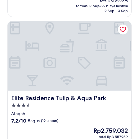
Bagus,
total Rp1.629.676
Rp1.263.739
termasuk pajak & biaya lainnya
(40
2 Sep - 3 Sep
ulasan)
Elite Residence Tulip & Aqua Park
Elite Residence Tulip & Aqua Park
Elite Residence Tulip & Aqua Park
Properti
bintang
Ataqah
3.5
7.2
7,2/10
Bagus
(19 ulasan)
dari
Harga
Rp2.759.032
10,
sekarang
Bagus,
total Rp3.557.989