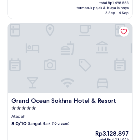
sekarang
Istimewa,
total Rp1.498.553
Rp1.162.058
termasuk pajak & biaya lainnya
(2
3 Sep - 4 Sep
ulasan)
Grand Ocean Sokhna Hotel & Resort
Grand Ocean Sokhna Hotel & Resort
Grand Ocean Sokhna Hotel & Resort
Properti
bintang
Ataqah
5.0
8.0
8,0/10
Sangat Baik
(16 ulasan)
dari
Harga
Rp3.128.897
10,
sekarang
Sangat
total Rp4.034.926