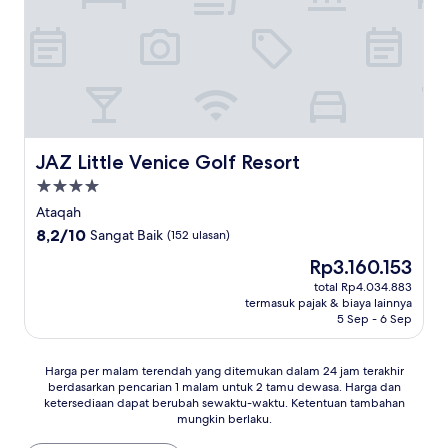
JAZ Little Venice Golf Resort
JAZ Little Venice Golf Resort
Properti
bintang
Ataqah
4.0
8.2
8,2/10
Sangat Baik
(152 ulasan)
dari
Harga
Rp3.160.153
10,
sekarang
Sangat
total Rp4.034.883
Rp3.160.153
termasuk pajak & biaya lainnya
Baik,
5 Sep - 6 Sep
(152
ulasan)
Harga
Harga per malam terendah yang ditemukan dalam 24 jam terakhir
berdasarkan pencarian 1 malam untuk 2 tamu dewasa. Harga dan
per
ketersediaan dapat berubah sewaktu-waktu. Ketentuan tambahan
malam
mungkin berlaku.
terendah
yang