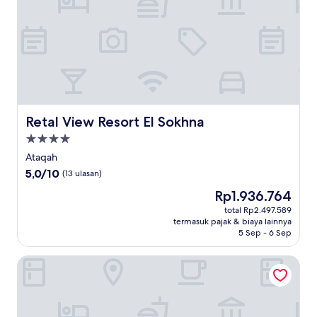
Retal View Resort El Sokhna
Retal View Resort El Sokhna
Properti
bintang
Ataqah
4.0
5.0
5,0/10
(13 ulasan)
dari
Harga
Rp1.936.764
10,
sekarang
(13
total Rp2.497.589
Rp1.936.764
termasuk pajak & biaya lainnya
ulasan)
5 Sep - 6 Sep
JAZ Little Venice Golf Resort