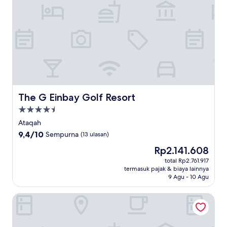
The G Einbay Golf Resort
The G Einbay Golf Resort
Properti
bintang
Ataqah
4.5
9.4
9,4/10
Sempurna
(13 ulasan)
dari
Harga
Rp2.141.608
10,
sekarang
Sempurna,
total Rp2.761.917
Rp2.141.608
termasuk pajak & biaya lainnya
(13
9 Agu - 10 Agu
ulasan)
Alhayat Ain El Sokhna