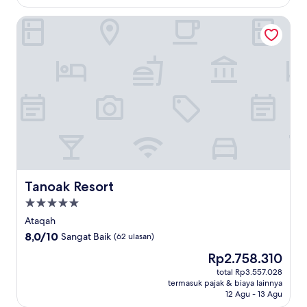
Tanoak Resort
Tanoak Resort
Tanoak Resort
Properti
bintang
Ataqah
5.0
8.0
8,0/10
Sangat Baik
(62 ulasan)
dari
Harga
Rp2.758.310
10,
sekarang
Sangat
total Rp3.557.028
Rp2.758.310
termasuk pajak & biaya lainnya
Baik,
12 Agu - 13 Agu
(62