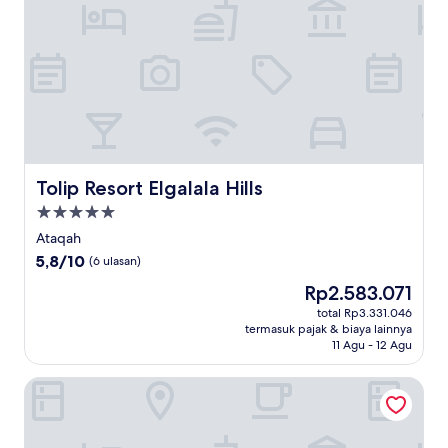
Tolip Resort Elgalala Hills
Tolip Resort Elgalala Hills
Properti
bintang
Ataqah
5.0
5.8
5,8/10
(6 ulasan)
dari
Harga
Rp2.583.071
10,
sekarang
(6
total Rp3.331.046
Rp2.583.071
termasuk pajak & biaya lainnya
ulasan)
11 Agu - 12 Agu
SeaVille Beach Hotel by Elite Hotels & Resorts