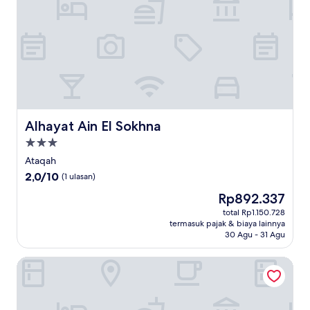
Alhayat Ain El Sokhna
Alhayat Ain El Sokhna
Properti
bintang
Ataqah
3.0
2.0
2,0/10
(1 ulasan)
dari
Harga
Rp892.337
10,
sekarang
(1
total Rp1.150.728
Rp892.337
termasuk pajak & biaya lainnya
ulasan)
30 Agu - 31 Agu
Retal View Resort El Sokhna