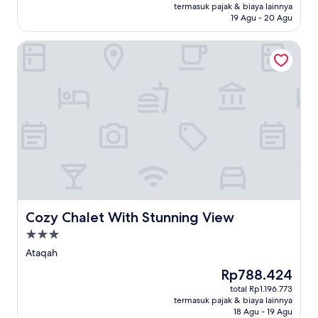
Rp2.759.032
termasuk pajak & biaya lainnya
(19
19 Agu - 20 Agu
ulasan)
Cozy Chalet With Stunning View
Cozy Chalet With Stunning View
Cozy Chalet With Stunning View
Properti
bintang
Ataqah
3.0
Harga
Rp788.424
sekarang
total Rp1.196.773
Rp788.424
termasuk pajak & biaya lainnya
18 Agu - 19 Agu