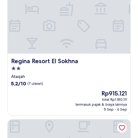
Regina Resort El Sokhna
Regina Resort El Sokhna
Properti
bintang
Ataqah
2.0
5.2
5,2/10
(7 ulasan)
dari
Harga
Rp915.121
10,
sekarang
(7
total Rp1.180.111
Rp915.121
termasuk pajak & biaya lainnya
ulasan)
5 Sep - 6 Sep
Tolip Resort Elgalala Hills