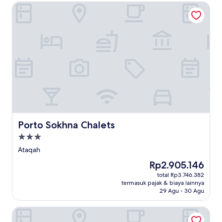
Porto Sokhna Chalets
Porto Sokhna Chalets
Porto Sokhna Chalets
Properti
bintang
Ataqah
3.0
Harga
Rp2.905.146
sekarang
total Rp3.746.382
Rp2.905.146
termasuk pajak & biaya lainnya
29 Agu - 30 Agu
Stella Di Mare Grand Hotel