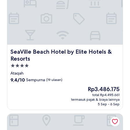
SeaVille Beach Hotel by Elite Hotels & Resorts
SeaVille Beach Hotel by Elite Hotels &
Resorts
Properti
bintang
Ataqah
4.0
9.4
9,4/10
Sempurna
(19 ulasan)
dari
Harga
Rp3.486.175
10,
sekarang
Sempurna,
total Rp4.495.661
Rp3.486.175
termasuk pajak & biaya lainnya
(19
5 Sep - 6 Sep
ulasan)
The G Einbay Golf Resort