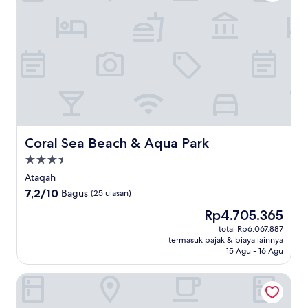
Coral Sea Beach & Aqua Park
Coral Sea Beach & Aqua Park
Properti
bintang
Ataqah
3.5
7.2
7,2/10
Bagus
(25 ulasan)
dari
Harga
Rp4.705.365
10,
sekarang
Bagus,
total Rp6.067.887
Rp4.705.365
termasuk pajak & biaya lainnya
(25
15 Agu - 16 Agu
ulasan)
Regina Resort El Sokhna