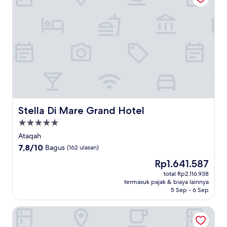
Stella Di Mare Grand Hotel
Stella Di Mare Grand Hotel
Properti
bintang
Ataqah
5.0
7.8
7,8/10
Bagus
(162 ulasan)
dari
Harga
Rp1.641.587
10,
sekarang
Bagus,
total Rp2.116.938
Rp1.641.587
termasuk pajak & biaya lainnya
(162
5 Sep - 6 Sep
ulasan)
Coral Sea Beach & Aqua Park