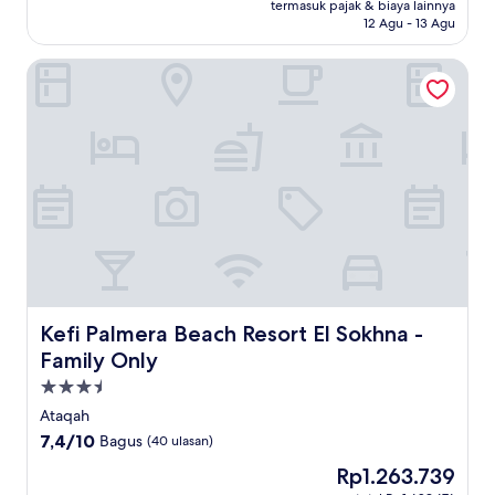
Rp1.607.001
termasuk pajak & biaya lainnya
Baik,
12 Agu - 13 Agu
(2
ulasan)
Kefi Palmera Beach Resort El Sokhna - Family Only
Kefi Palmera Beach Resort El Sokhna - Family Only
Kefi Palmera Beach Resort El Sokhna -
Family Only
Properti
bintang
Ataqah
3.5
7.4
7,4/10
Bagus
(40 ulasan)
dari
Harga
Rp1.263.739
10,
sekarang