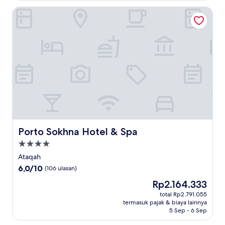
ulasan)
Porto Sokhna Hotel & Spa
Porto Sokhna Hotel & Spa
Porto Sokhna Hotel & Spa
Properti
bintang
Ataqah
4.0
6.0
6,0/10
(106 ulasan)
dari
Harga
Rp2.164.333
10,
sekarang
(106
total Rp2.791.055
Rp2.164.333
termasuk pajak & biaya lainnya
ulasan)
5 Sep - 6 Sep