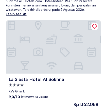
Sudr melalui Hotels.com. Hotel-hotel di Ras Sudr ini secara
konsisten menawarkan kenyamanan, lokasi, dan pengalaman
wisatawan. Terakhir diperbarui pada
5 Agustus 2026
.
Lebih sedikit
La Siesta Hotel Al Sokhna
La Siesta Hotel Al Sokhna
La Siesta Hotel Al Sokhna
Properti
bintang
Ra's Gharib
4.0
9.0
9,0/10
Istimewa
(2 ulasan)
dari
Harga
Rp1.162.058
10,