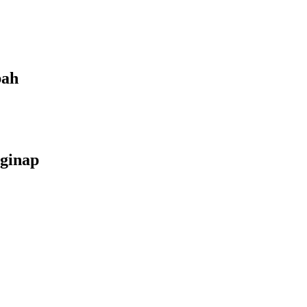
bah
ginap