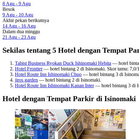
8 Agu - 9 Agu
Besok
9 Agu - 10 Agu
Akhir pekan berikutnya
14 Agu - 16 Agu
Dalam dua minggu
21 Agu - 23 Agu
Sekilas tentang 5 Hotel dengan Tempat Par
Tabist Business Ryokan Duck Ishinomaki Hebita
— hotel binta
Hotel Frontier
— hotel bintang 2 di Isinomaki. Skor tamu: 7,0
Hotel Route Inn Ishinomaki Chuo
— hotel bintang 3 di Isinom
jiros garden
— hotel bintang 2 di Isinomaki.
Hotel Route Inn Ishinomaki Kanan Inter
— hotel bintang 3 di 
Hotel dengan Tempat Parkir di Isinomaki