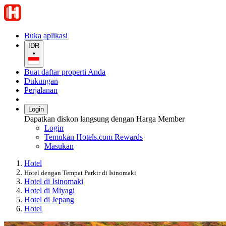
Buka aplikasi
IDR
•
Buat daftar properti Anda
Dukungan
Perjalanan
Login
Dapatkan diskon langsung dengan Harga Member
Login
Temukan Hotels.com Rewards
Masukan
Hotel
Hotel dengan Tempat Parkir di Isinomaki
Hotel di Isinomaki
Hotel di Miyagi
Hotel di Jepang
Hotel