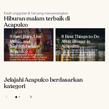
Kisah unggulan & hal yang menyenangkan
Hiburan malam terbaik di
Acapulco
9 Best Bars, Live
8 Best Things to Do
Music, and
After Dinner in
Nightclubs in
Acapulco
Acapulco
The best things to do after dinner
in Acapulco include easy strolls
Bars, nightclubs, and live music
through quaint plazas and after-
venues in Acapulco offer a chance
dark action in the country’s
to see the city at its most vibrant,
premier...
with bouncing nightclubs, DJs...
Jelajahi Acapulco berdasarkan
kategori