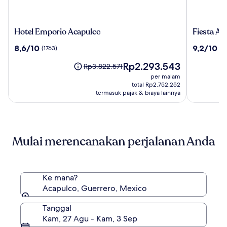
Hotel
Fiesta
Hotel Emporio Acapulco
Emporio
American
8.6
9.2
8,6/10
9,2/10
(1763)
(11
Acapulco
Acapulco
dari
dari
Villas
Harga
Rp2.293.543
10,
10,
Harga
Rp3.822.571
sekarang
(1763)
(1198)
sebelumnya
per malam
Rp2.293.543
Rp3.822.571,
total Rp2.752.252
lihat
termasuk pajak & biaya lainnya
informasi
lebih
lanjut
mengenai
Mulai merencanakan perjalanan Anda
Harga
Standar.
Ke mana?
Acapulco, Guerrero, Mexico
Tanggal
Kam, 27 Agu - Kam, 3 Sep