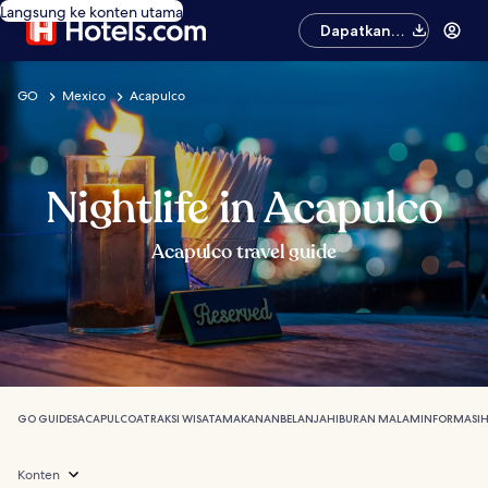
Langsung ke konten utama
Dapatkan
aplikasinya
GO
Mexico
Acapulco
Nightlife in Acapulco
Acapulco travel guide
GO GUIDES
ACAPULCO
ATRAKSI WISATA
MAKANAN
BELANJA
HIBURAN MALAM
INFORMASI
H
Konten