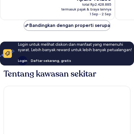
sekarang
1.003
713
total Rp2.428.885
Rp2.046.238
termasuk pajak & biaya lainnya
ulasan
ulasan
1 Sep - 2 Sep
Bandingkan dengan properti serupa
Login untuk melihat diskon dan manfaat yang memenuhi
syarat. Lebih banyak reward untuk lebih banyak petualangan!
Login
Daftar sekarang, gratis
Tentang kawasan sekitar