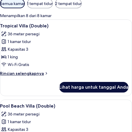
Filter
Semua kamar
1 tempat tidur
2 tempat tidur
tersedia
untuk
Menampilkan 8 dari 8 kamar
kamar
Lihat
Isi minibar gratis, brankas, meja kerja
15
Tropical Villa (Double)
semua
36 meter persegi
foto
1 kamar tidur
untuk
Tropical
Kapasitas 3
Villa
1 king
(Double)
Wi-Fi Gratis
Rincian
Rincian selengkapnya
lebih
lanjut
Lihat harga untuk tanggal Anda
untuk
Tropical
Villa
Lihat
Pool Beach Villa (Double) | Isi minibar 
14
(Double)
Pool Beach Villa (Double)
semua
36 meter persegi
foto
1 kamar tidur
untuk
Pool
Kapasitas 3