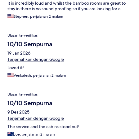
It is incredibly loud and whilst the bamboo rooms are great to
stay in there is no sound proofing so if you are looking for a
relaxing stay this is great during the day, but at night it is a real
Stephen, perjalanan 2 malam
challenge.
Ulasan terverifikasi
10/10 Sempurna
19 Jan 2026
Terjemahkan dengan Google
Loved it!
Venkatesh, perjalanan 2 malam
Ulasan terverifikasi
10/10 Sempurna
9 Des 2025
Terjemahkan dengan Google
The service and the cabins stood out!
Joe, perjalanan 2 malam