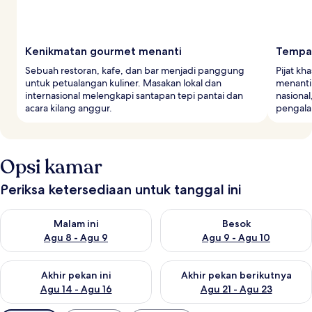
Kenikmatan gourmet menanti
Tempat
Sebuah restoran, kafe, dan bar menjadi panggung
Pijat k
untuk petualangan kuliner. Masakan lokal dan
menanti 
internasional melengkapi santapan tepi pantai dan
nasiona
acara kilang anggur.
pengala
Opsi kamar
Periksa ketersediaan untuk tanggal ini
Periksa ketersediaan untuk malam ini Agu 8 - Agu 9
Periksa ketersediaan untuk be
Malam ini
Besok
Agu 8 - Agu 9
Agu 9 - Agu 10
Periksa ketersediaan untuk akhir pekan ini Agu 14 - Agu 16
Periksa ketersediaan untuk ak
Akhir pekan ini
Akhir pekan berikutnya
Agu 14 - Agu 16
Agu 21 - Agu 23