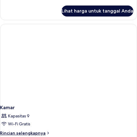
lebih
lanjut
Lihat harga untuk tanggal Anda
untuk
Kamar
Kamar
Kapasitas 9
Wi-Fi Gratis
Rincian
Rincian selengkapnya