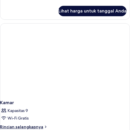
lebih
lanjut
Lihat harga untuk tanggal Anda
untuk
Kamar
Kamar
Kapasitas 9
Wi-Fi Gratis
Rincian
Rincian selengkapnya