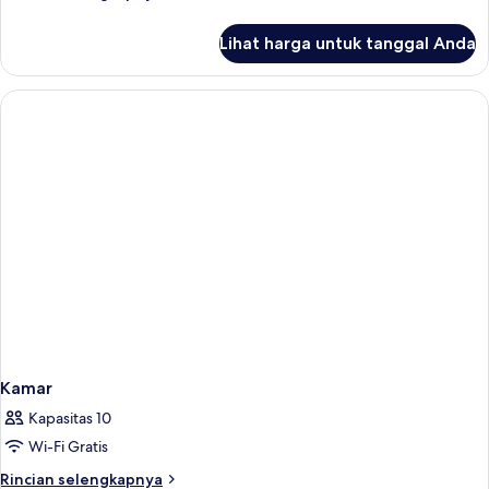
lebih
lanjut
Lihat harga untuk tanggal Anda
untuk
Garden
Villa
(Twin)
Kamar
Kapasitas 10
Wi-Fi Gratis
Rincian
Rincian selengkapnya