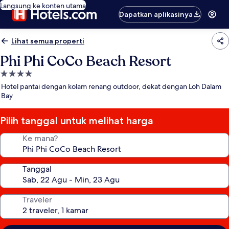
Langsung ke konten utama
Dapatkan aplikasinya
Lihat semua properti
Phi Phi CoCo Beach Resort
Properti
bintang
Hotel pantai dengan kolam renang outdoor, dekat dengan Loh Dalam
4.0
Bay
Pilih tanggal untuk melihat harga
Ke mana?
Tanggal
Traveler