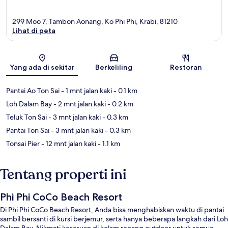
299 Moo 7, Tambon Aonang, Ko Phi Phi, Krabi, 81210
Lihat di peta
Peta
Yang ada di sekitar
Berkeliling
Restoran
Pantai Ao Ton Sai
- 1 mnt jalan kaki
- 0.1 km
Loh Dalam Bay
- 2 mnt jalan kaki
- 0.2 km
Teluk Ton Sai
- 3 mnt jalan kaki
- 0.3 km
Pantai Ton Sai
- 3 mnt jalan kaki
- 0.3 km
Tonsai Pier
- 12 mnt jalan kaki
- 1.1 km
Tentang properti ini
Phi Phi CoCo Beach Resort
Di Phi Phi CoCo Beach Resort, Anda bisa menghabiskan waktu di pantai
sambil bersanti di kursi berjemur, serta hanya beberapa langkah dari Loh
Dalam Bay. Nikmati keseruan di kolam renang outdoor untuk semua