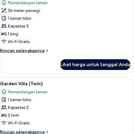
Pemandangan taman
foto
36 meter persegi
untuk
Garden
1 kamar tidur
Villa
Kapasitas 3
(Double)
1 king
Wi-Fi Gratis
Rincian
Rincian selengkapnya
lebih
lanjut
Lihat harga untuk tanggal Anda
untuk
Garden
Villa
Lihat
Isi minibar gratis, brankas, meja kerja
17
(Double)
Garden Villa (Twin)
semua
Pemandangan taman
foto
1 kamar tidur
untuk
Garden
Kapasitas 2
Villa
2 twin
(Twin)
Wi-Fi Gratis
Rincian
Rincian selengkapnya