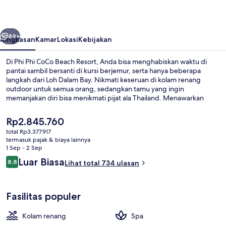
Beach
Resort
belumnya
Berikutnya
89+
Ringkasan
Kamar
Lokasi
Kebijakan
Di Phi Phi CoCo Beach Resort, Anda bisa menghabiskan waktu di
pantai sambil bersanti di kursi berjemur, serta hanya beberapa
langkah dari Loh Dalam Bay. Nikmati keseruan di kolam renang
outdoor untuk semua orang, sedangkan tamu yang ingin
memanjakan diri bisa menikmati pijat ala Thailand. Menawarkan
lokasi tepi pantai, CoCo Restaurant menyajikan hidangan lokal dan
internasional serta buka untuk sarapan, makan siang, dan makan
Harga
Rp2.845.760
malam. Keunggulan lainnya meliputi bar tepi kolam renang, toko
saat
total Rp3.377.917
roti/camilan, dan teras. Kolam renang dan staf mendapatkan nilai
ini
termasuk pajak & biaya lainnya
yang bagus dari para traveler.
Pemandangan dari udara
Rp2.845.760
1 Sep - 2 Sep
Ulasan
Luar Biasa
8,8
Lihat total 734 ulasan
8,8 dari 10
Fasilitas populer
Kolam renang
Spa