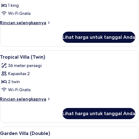
Beach
1 king
Villa
Wi-Fi Gratis
(Double)
Rincian
Rincian selengkapnya
lebih
lanjut
Lihat harga untuk tanggal Anda
untuk
Pool
Beach
Lihat
Isi minibar gratis, brankas, meja kerja
17
Villa
Tropical Villa (Twin)
semua
(Double)
36 meter persegi
foto
Kapasitas 2
untuk
Tropical
2 twin
Villa
Wi-Fi Gratis
(Twin)
Rincian
Rincian selengkapnya
lebih
lanjut
Lihat harga untuk tanggal Anda
untuk
Tropical
Villa
Lihat
Isi minibar gratis, brankas, meja kerja
15
(Twin)
Garden Villa (Double)
semua