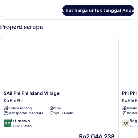
lebih
lanjut
Lihat harga untuk tanggal Anda
untuk
Kamar
Properti serupa
SAii Phi Phi Island Village
Phi Phi 
SAii
Phi
SAii Phi Phi Island Village
Phi Ph
Phi
Phi
Ko Phi Phi
Ko Phi P
Phi
Island
Kolam renang
Spa
Kolam
Island
Cabana
Transportasi bandara
Wi-Fi Gratis
Restor
Village
Hotel
Ko
Ko
9.0
7.0
Istimewa
Bag
9,0
7,0
Phi
Phi
dari
dari
1.003 ulasan
713 u
Phi
Phi
10,
10,
Harga
Rp2.046.238
Istimewa,
Bagus,