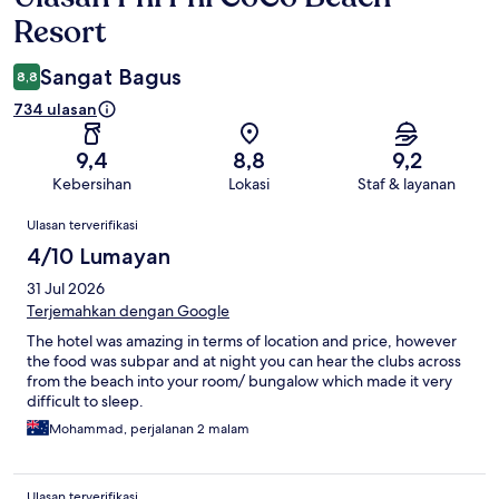
Resort
Sangat Bagus
8,8
734 ulasan
9,4
8,8
9,2
Kebersihan
Lokasi
Staf & layanan
Ulasan
Ulasan terverifikasi
4/10 Lumayan
31 Jul 2026
Terjemahkan dengan Google
The hotel was amazing in terms of location and price, however
the food was subpar and at night you can hear the clubs across
from the beach into your room/ bungalow which made it very
difficult to sleep.
Mohammad, perjalanan 2 malam
Ulasan terverifikasi