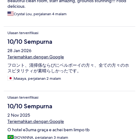
Beautiful clean room, staff amazing, grounds stunning!!! Food
delicious.
Crystal Lou, perjalanan 4 malam
Ulasan terverifikasi
10/10 Sempurna
28 Jan 2026
Terjemahkan dengan Google
フロント、清掃係ならびにベルボーイの方々、全ての方々のホ
スピタリティが素晴らしかったです。
Masaya, perjalanan 2 malam
Ulasan terverifikasi
10/10 Sempurna
2 Nov 2025
Terjemahkan dengan Google
O hotel e3uma graça e achei bem limpo tb
GIOVANNA, perjalanan 3 malam