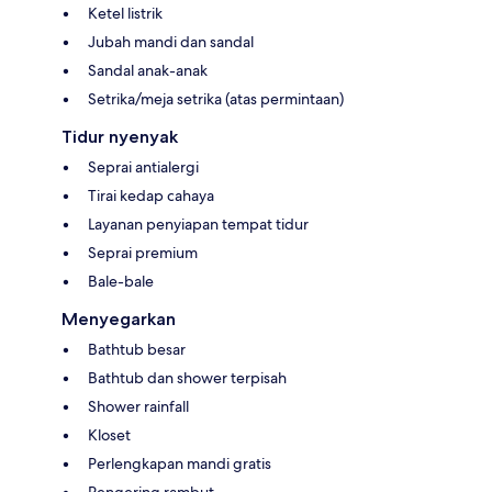
Ketel listrik
Jubah mandi dan sandal
Sandal anak-anak
Setrika/meja setrika (atas permintaan)
Tidur nyenyak
Seprai antialergi
Tirai kedap cahaya
Layanan penyiapan tempat tidur
Seprai premium
Bale-bale
Menyegarkan
Bathtub besar
Bathtub dan shower terpisah
Shower rainfall
Kloset
Perlengkapan mandi gratis
Pengering rambut