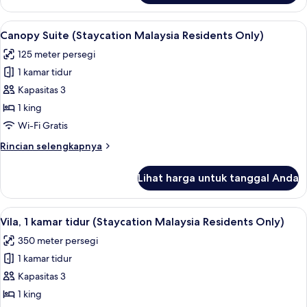
Canopy
Premium
Lihat
Seprai katun Mesir, seprai premium, mi
7
(Staycation
Canopy Suite (Staycation Malaysia Residents Only)
semua
Malaysia
125 meter persegi
Residents
foto
Only)
1 kamar tidur
untuk
Canopy
Kapasitas 3
Suite
1 king
(Staycation
Wi-Fi Gratis
Malaysia
Rincian
Rincian selengkapnya
Residents
lebih
Only)
lanjut
Lihat harga untuk tanggal Anda
untuk
Canopy
Suite
Lihat
Seprai katun Mesir, seprai premium, mi
4
(Staycation
Vila, 1 kamar tidur (Staycation Malaysia Residents Only)
semua
Malaysia
350 meter persegi
Residents
foto
Only)
1 kamar tidur
untuk
Vila,
Kapasitas 3
1
1 king