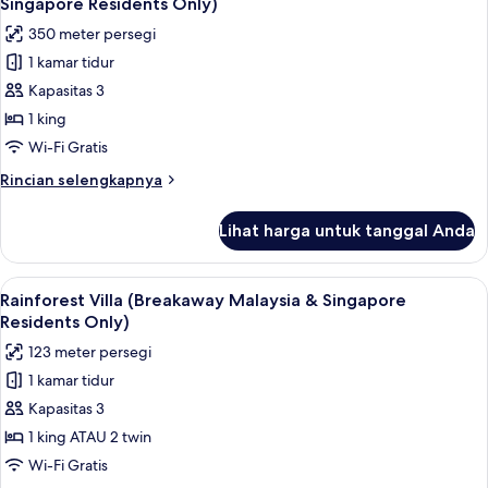
Singapore Residents Only)
&
foto
350 meter persegi
Singapore
untuk
Residents
1 kamar tidur
One
Only)
Kapasitas 3
Bedroom
Beach
1 king
Villa
Wi-Fi Gratis
(Breakaway
Rincian
Rincian selengkapnya
Malaysia
lebih
&
lanjut
Lihat harga untuk tanggal Anda
untuk
Singapore
One
Residents
Bedroom
Lihat
Seprai katun Mesir, seprai premium, mi
Only)
3
Beach
Rainforest Villa (Breakaway Malaysia & Singapore
semua
Villa
Residents Only)
(Breakaway
foto
123 meter persegi
Malaysia
untuk
&
1 kamar tidur
Rainforest
Singapore
Kapasitas 3
Villa
Residents
Only)
(Breakaway
1 king ATAU 2 twin
Malaysia
Wi-Fi Gratis