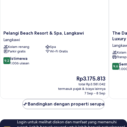
Pelangi
The
Pelangi Beach Resort & Spa, Langkawi
The Da
Beach
Danna
Luxury
Langkawi
Resort
Langkaw
Langkaw
Kolam renang
Spa
&
-
Parkir gratis
Wi-Fi Gratis
Spa,
A
Kolam
Transp
Langkawi
Membe
9.2
Istimewa
9,2
Langkawi
of
dari
1.006 ulasan
9.6
Sem
9,6
Small
10,
dari
1.00
Luxury
Istimewa,
10,
Harga
Rp3.175.813
Hotels
1.006
Sempur
sekarang
of
ulasan
1.000
total Rp3.581.042
Rp3.175.813
the
termasuk pajak & biaya lainnya
ulasan
7 Sep - 8 Sep
World
Langkaw
Bandingkan dengan properti serupa
Login untuk melihat diskon dan manfaat yang memenuhi