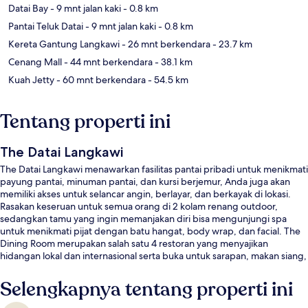
Datai Bay
- 9 mnt jalan kaki
- 0.8 km
Pantai Teluk Datai
- 9 mnt jalan kaki
- 0.8 km
Kereta Gantung Langkawi
- 26 mnt berkendara
- 23.7 km
Cenang Mall
- 44 mnt berkendara
- 38.1 km
Kuah Jetty
- 60 mnt berkendara
- 54.5 km
Tentang properti ini
The Datai Langkawi
The Datai Langkawi menawarkan fasilitas pantai pribadi untuk menikmati
payung pantai, minuman pantai, dan kursi berjemur, Anda juga akan
memiliki akses untuk selancar angin, berlayar, dan berkayak di lokasi.
Rasakan keseruan untuk semua orang di 2 kolam renang outdoor,
sedangkan tamu yang ingin memanjakan diri bisa mengunjungi spa
untuk menikmati pijat dengan batu hangat, body wrap, dan facial. The
Dining Room merupakan salah satu 4 restoran yang menyajikan
hidangan lokal dan internasional serta buka untuk sarapan, makan siang,
dan makan malam. Fasilitas seperti bar/lounge, pusat kebugaran, dan
sauna adalah daya tarik lain di resor mewah ini.
Selengkapnya tentang properti ini