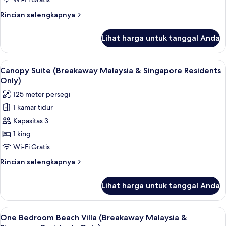
&
Rincian
Rincian selengkapnya
Singapore
lebih
Residents
lanjut
Lihat harga untuk tanggal Anda
untuk
Only)
Canopy
Premium
Lihat
Seprai katun Mesir, seprai premium, mi
7
(Breakaway
Canopy Suite (Breakaway Malaysia & Singapore Residents
semua
Malaysia
Only)
&
foto
125 meter persegi
Singapore
untuk
Residents
1 kamar tidur
Canopy
Only)
Kapasitas 3
Suite
(Breakaway
1 king
Malaysia
Wi-Fi Gratis
&
Rincian
Rincian selengkapnya
Singapore
lebih
Residents
lanjut
Lihat harga untuk tanggal Anda
untuk
Only)
Canopy
Suite
Lihat
Seprai katun Mesir, seprai premium, mi
4
(Breakaway
One Bedroom Beach Villa (Breakaway Malaysia &
semua
Malaysia