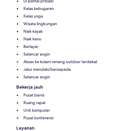
Di pantai pribadi
Kelas kebugaran
Kelas yoga
Wisata lingkungan
Naik kayak
Naik kano
Berlayar
Selancar angin
Akses ke kolam renang outdoor terdekat
Jalur mendaki/bersepeda
Selancar angin
Bekerja jauh
Pusat bisnis
Ruang rapat
Unit komputer
Pusat konferensi
Layanan