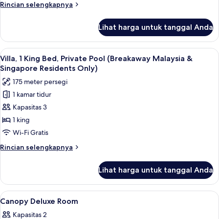
&
Rincian
Rincian selengkapnya
Singapore
lebih
Residents
lanjut
Lihat harga untuk tanggal Anda
untuk
Only)
Rainforest
Villa
Lihat
Kolam renang pribadi
5
(Breakaway
Villa, 1 King Bed, Private Pool (Breakaway Malaysia &
semua
Malaysia
Singapore Residents Only)
&
foto
175 meter persegi
Singapore
untuk
Residents
1 kamar tidur
Villa,
Only)
Kapasitas 3
1
King
1 king
Bed,
Wi-Fi Gratis
Private
Rincian
Rincian selengkapnya
Pool
lebih
(Breakaway
lanjut
Lihat harga untuk tanggal Anda
untuk
Malaysia
Villa,
&
1
Lihat
Seprai katun Mesir, seprai premium, mi
Singapore
3
King
Canopy Deluxe Room
semua
Bed,
Residents
Kapasitas 2
Private
foto