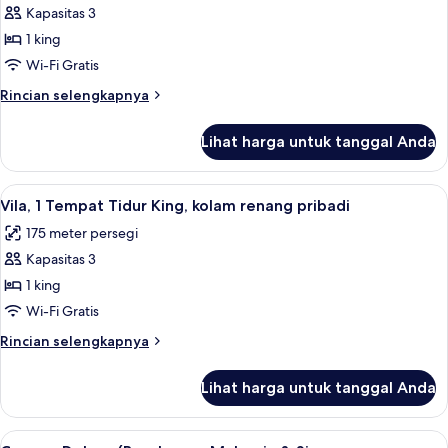
Kapasitas 3
untuk
One
1 king
Bedroom
Wi-Fi Gratis
Beach
Rincian
Rincian selengkapnya
Villa
lebih
lanjut
Lihat harga untuk tanggal Anda
untuk
One
Bedroom
Lihat
Kolam renang pribadi
5
Beach
Vila, 1 Tempat Tidur King, kolam renang pribadi
semua
Villa
175 meter persegi
foto
Kapasitas 3
untuk
Vila,
1 king
1
Wi-Fi Gratis
Tempat
Rincian
Rincian selengkapnya
Tidur
lebih
King,
lanjut
Lihat harga untuk tanggal Anda
untuk
kolam
Vila,
renang
1
Lihat
Seprai katun Mesir, seprai premium, mi
pribadi
5
Tempat