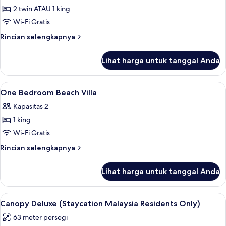
Only)
Pool
2 twin ATAU 1 king
untuk
(Breakaway
Canopy
Wi-Fi Gratis
Malaysia
Deluxe
&
Rincian
Rincian selengkapnya
Singapore
Room
lebih
Residents
lanjut
Lihat harga untuk tanggal Anda
Only)
untuk
Canopy
Deluxe
Lihat
5
Room
One Bedroom Beach Villa
semua
Kapasitas 2
foto
1 king
untuk
One
Wi-Fi Gratis
Bedroom
Rincian
Rincian selengkapnya
Beach
lebih
lanjut
Villa
Lihat harga untuk tanggal Anda
untuk
One
Bedroom
Lihat
Seprai katun Mesir, seprai premium, mi
5
Beach
Canopy Deluxe (Staycation Malaysia Residents Only)
semua
Villa
63 meter persegi
foto