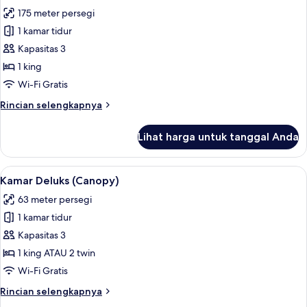
Residents
foto
175 meter persegi
Only)
untuk
1 kamar tidur
Vila,
Kapasitas 3
1
Tempat
1 king
Tidur
Wi-Fi Gratis
King,
Rincian
Rincian selengkapnya
kolam
lebih
renang
lanjut
Lihat harga untuk tanggal Anda
untuk
pribadi
Vila,
(Staycation
1
Lihat
Seprai katun Mesir, seprai premium, mi
Malaysia
5
Tempat
Kamar Deluks (Canopy)
semua
Tidur
Residents
63 meter persegi
King,
foto
Only)
kolam
1 kamar tidur
untuk
renang
Kamar
Kapasitas 3
pribadi
Deluks
(Staycation
1 king ATAU 2 twin
Malaysia
(Canopy)
Wi-Fi Gratis
Residents
Only)
Rincian
Rincian selengkapnya
lebih