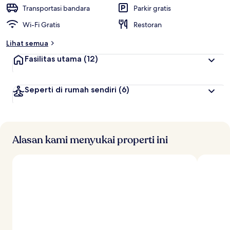
t
Transportasi bandara
Parkir gratis
e
Wi-Fi Gratis
Restoran
r
b
Lihat semua
a
i
Fasilitas utama
(12)
k
o
Seperti di rumah sendiri
(6)
l
e
h
t
r
Alasan kami menyukai properti ini
a
v
e
l
e
r