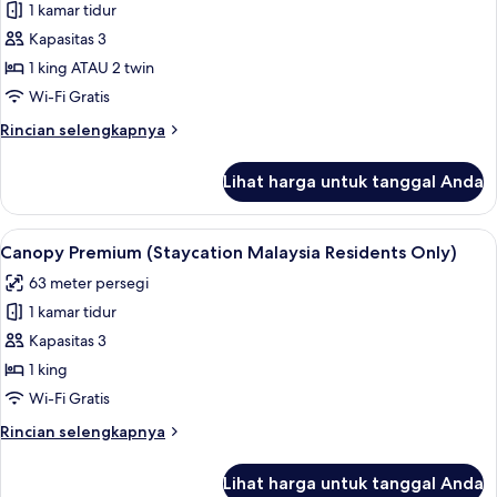
1 kamar tidur
untuk
Canopy
Kapasitas 3
Deluxe
1 king ATAU 2 twin
(Staycation
Wi-Fi Gratis
Malaysia
Rincian
Rincian selengkapnya
Residents
lebih
Only)
lanjut
Lihat harga untuk tanggal Anda
untuk
Canopy
Deluxe
Lihat
Seprai katun Mesir, seprai premium, mi
5
(Staycation
Canopy Premium (Staycation Malaysia Residents Only)
semua
Malaysia
63 meter persegi
Residents
foto
Only)
1 kamar tidur
untuk
Canopy
Kapasitas 3
Premium
1 king
(Staycation
Wi-Fi Gratis
Malaysia
Rincian
Rincian selengkapnya
Residents
lebih
Only)
lanjut
Lihat harga untuk tanggal Anda
untuk