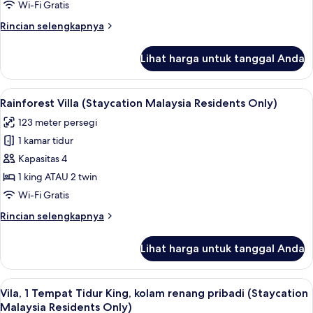
kamar
Wi-Fi Gratis
tidur
Rincian
Rincian selengkapnya
(Staycation
lebih
Malaysia
lanjut
Lihat harga untuk tanggal Anda
untuk
Residents
Vila,
Only)
1
Lihat
Seprai katun Mesir, seprai premium, mi
3
kamar
Rainforest Villa (Staycation Malaysia Residents Only)
semua
tidur
123 meter persegi
(Staycation
foto
Malaysia
1 kamar tidur
untuk
Residents
Rainforest
Kapasitas 4
Only)
Villa
1 king ATAU 2 twin
(Staycation
Wi-Fi Gratis
Malaysia
Rincian
Rincian selengkapnya
Residents
lebih
Only)
lanjut
Lihat harga untuk tanggal Anda
untuk
Rainforest
Villa
Lihat
Seprai katun Mesir, seprai premium, mi
3
(Staycation
Vila, 1 Tempat Tidur King, kolam renang pribadi (Staycation
semua
Malaysia
Malaysia Residents Only)