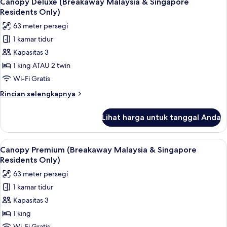
Canopy Deluxe (Breakaway Malaysia & Singapore
semua
Tidur
Residents Only)
King,
foto
63 meter persegi
kolam
untuk
renang
1 kamar tidur
Canopy
pribadi
Kapasitas 3
Deluxe
(Breakaway
1 king ATAU 2 twin
Malaysia
Wi-Fi Gratis
&
Rincian
Rincian selengkapnya
Singapore
lebih
Residents
lanjut
Lihat harga untuk tanggal Anda
untuk
Only)
Canopy
Deluxe
Lihat
Seprai katun Mesir, seprai premium, mi
6
(Breakaway
Canopy Premium (Breakaway Malaysia & Singapore
semua
Malaysia
Residents Only)
&
foto
63 meter persegi
Singapore
untuk
Residents
1 kamar tidur
Canopy
Only)
Kapasitas 3
Premium
(Breakaway
1 king
Malaysia
Wi-Fi Gratis