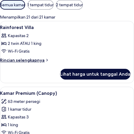
Filter
Semua kamar
1 tempat tidur
2 tempat tidur
tersedia
untuk
Menampilkan 21 dari 21 kamar
kamar
Lihat
Seprai katun Mesir, seprai premium, mi
4
Rainforest Villa
semua
Kapasitas 2
foto
2 twin ATAU 1 king
untuk
Rainforest
Wi-Fi Gratis
Villa
Rincian
Rincian selengkapnya
lebih
lanjut
Lihat harga untuk tanggal Anda
untuk
Rainforest
Villa
Lihat
Seprai katun Mesir, seprai premium, mi
6
Kamar Premium (Canopy)
semua
63 meter persegi
foto
1 kamar tidur
untuk
Kamar
Kapasitas 3
Premium
1 king
(Canopy)
Wi-Fi Gratis