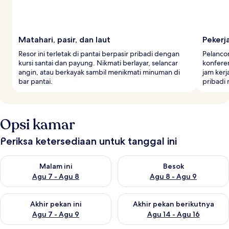
Matahari, pasir, dan laut
Pekerj
Resor ini terletak di pantai berpasir pribadi dengan
Pelancon
kursi santai dan payung. Nikmati berlayar, selancar
konferen
angin, atau berkayak sambil menikmati minuman di
jam kerj
bar pantai.
pribadi 
Opsi kamar
Periksa ketersediaan untuk tanggal ini
Periksa ketersediaan untuk malam ini Agu 7 - Agu 8
Periksa ketersediaan untuk be
Malam ini
Besok
Agu 7 - Agu 8
Agu 8 - Agu 9
Periksa ketersediaan untuk akhir pekan ini Agu 7 - Agu 9
Periksa ketersediaan untuk ak
Akhir pekan ini
Akhir pekan berikutnya
Agu 7 - Agu 9
Agu 14 - Agu 16