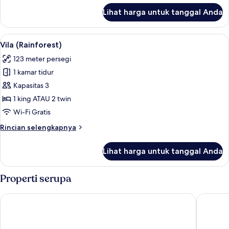
lanjut
Lihat harga untuk tanggal Anda
untuk
Kamar
Deluks
Lihat
Seprai katun Mesir, seprai premium, mi
3
(Canopy)
Vila (Rainforest)
semua
123 meter persegi
foto
1 kamar tidur
untuk
Vila
Kapasitas 3
(Rainforest)
1 king ATAU 2 twin
Wi-Fi Gratis
Rincian
Rincian selengkapnya
lebih
lanjut
Lihat harga untuk tanggal Anda
untuk
Vila
(Rainforest)
Properti serupa
Pelangi Beach Resort & Spa, Langkawi
The Dann