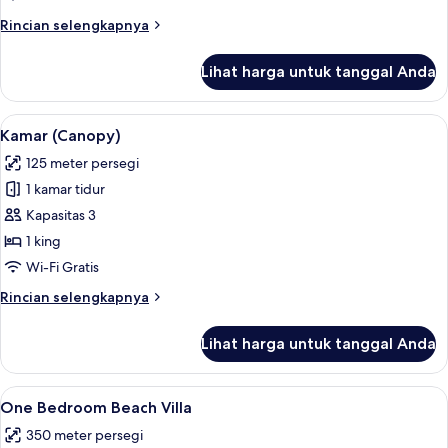
Rincian
Rincian selengkapnya
lebih
lanjut
Lihat harga untuk tanggal Anda
untuk
Kamar
Premium
Lihat
Seprai katun Mesir, seprai premium, mi
7
(Canopy)
Kamar (Canopy)
semua
125 meter persegi
foto
1 kamar tidur
untuk
Kamar
Kapasitas 3
(Canopy)
1 king
Wi-Fi Gratis
Rincian
Rincian selengkapnya
lebih
lanjut
Lihat harga untuk tanggal Anda
untuk
Kamar
(Canopy)
Lihat
Seprai katun Mesir, seprai premium, mi
4
One Bedroom Beach Villa
semua
350 meter persegi
foto