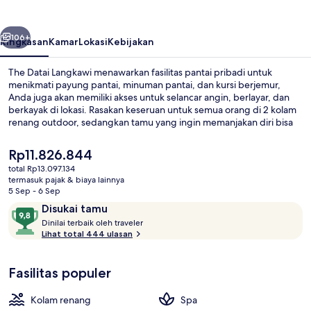
belumnya
Berikutnya
106+
Ringkasan
Kamar
Lokasi
Kebijakan
The Datai Langkawi menawarkan fasilitas pantai pribadi untuk
menikmati payung pantai, minuman pantai, dan kursi berjemur,
Anda juga akan memiliki akses untuk selancar angin, berlayar, dan
berkayak di lokasi. Rasakan keseruan untuk semua orang di 2 kolam
renang outdoor, sedangkan tamu yang ingin memanjakan diri bisa
mengunjungi spa untuk menikmati pijat dengan batu hangat, body
wrap, dan facial. The Dining Room merupakan salah satu 4 restoran
Harga
Rp11.826.844
yang menyajikan hidangan lokal dan internasional serta buka untuk
saat
total Rp13.097.134
sarapan, makan siang, dan makan malam. Fasilitas seperti
ini
termasuk pajak & biaya lainnya
bar/lounge, pusat kebugaran, dan sauna adalah daya tarik lain di
Kolam renang pribadi
Rp11.826.844
5 Sep - 6 Sep
resor mewah ini.
Ulasan
9,8
Disukai tamu
D
dari
Dinilai terbaik oleh traveler
i
Lihat total 444 ulasan
10,
n
Disukai
i
tamu
Fasilitas populer
l
a
i
Kolam renang
Spa