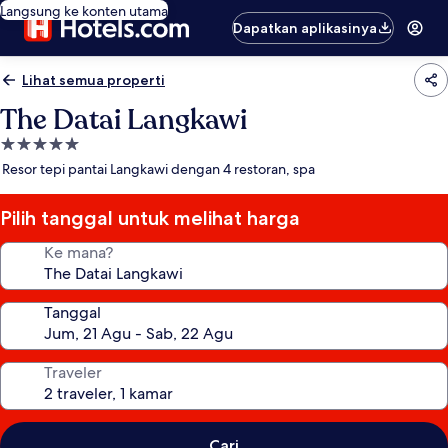
Langsung ke konten utama
Dapatkan aplikasinya
Lihat semua properti
The Datai Langkawi
Properti
bintang
Resor tepi pantai Langkawi dengan 4 restoran, spa
5.0
Pilih tanggal untuk melihat harga
Ke mana?
Tanggal
Traveler
Cari