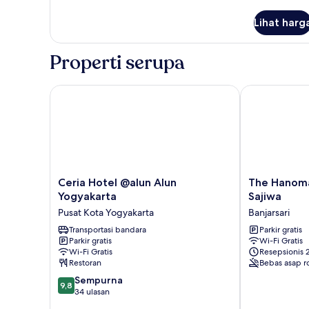
lebih
lanjut
Lihat harg
untuk
Kamar
Keluarga
Properti serupa
Ceria Hotel @alun Alun Yogyakarta
The Hanoman 
Ceria
The
Ceria Hotel @alun Alun
The Hanoma
Hotel
Hanoman
Yogyakarta
Sajiwa
@alun
Serenity
Pusat Kota Yogyakarta
Banjarsari
Alun
House
Yogyakarta
Transportasi bandara
by
Parkir gratis
Parkir gratis
Wi-Fi Gratis
Pusat
Sajiwa
Wi-Fi Gratis
Resepsionis 
Kota
Banjarsari
Restoran
Bebas asap r
Yogyakarta
9.8
Sempurna
9,8
dari
34 ulasan
10,