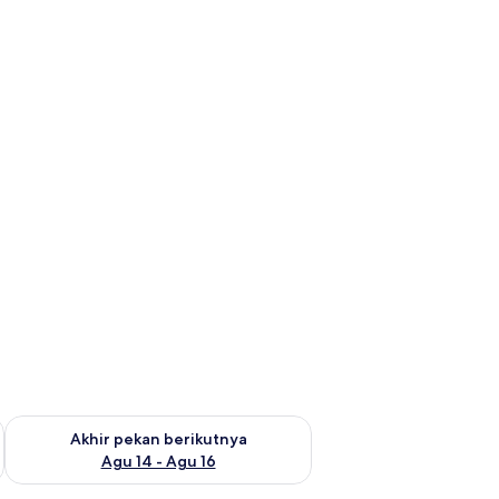
n ini Agu 7 - Agu 9
Periksa ketersediaan untuk akhir pekan berikutnya Agu 14 - A
Akhir pekan berikutnya
Agu 14 - Agu 16