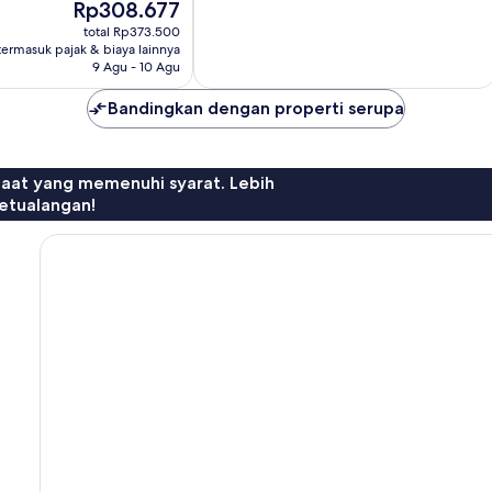
Harga
Rp308.677
Sempurna,
sekarang
1
total Rp373.500
Rp308.677
termasuk pajak & biaya lainnya
ulasan
9 Agu - 10 Agu
Bandingkan dengan properti serupa
faat yang memenuhi syarat. Lebih
etualangan!