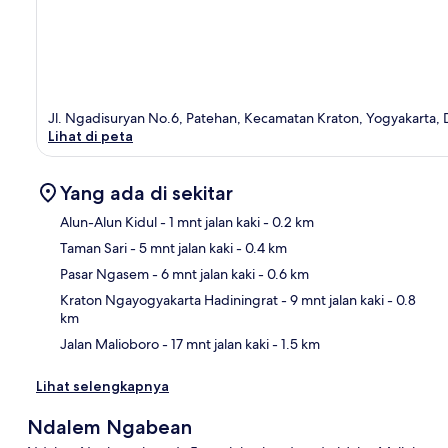
Jl. Ngadisuryan No.6, Patehan, Kecamatan Kraton, Yogyakarta, D
Lihat di peta
Yang ada di sekitar
Alun-Alun Kidul
- 1 mnt jalan kaki
- 0.2 km
Taman Sari
- 5 mnt jalan kaki
- 0.4 km
Pet
Pasar Ngasem
- 6 mnt jalan kaki
- 0.6 km
Kraton Ngayogyakarta Hadiningrat
- 9 mnt jalan kaki
- 0.8
km
Jalan Malioboro
- 17 mnt jalan kaki
- 1.5 km
Lihat selengkapnya
Ndalem Ngabean