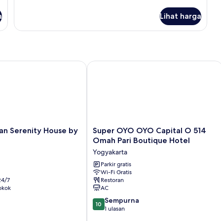
lebih
lanjut
a
Lihat harga
untuk
Kamar
Standar
Serenity House by Sajiwa
Super OYO OYO Capital O 514 Omah P
Super
n Serenity House by
Super OYO OYO Capital O 514
OYO
Omah Pari Boutique Hotel
OYO
Yogyakarta
Capital
O
Parkir gratis
Wi-Fi Gratis
514
24/7
Restoran
Omah
okok
AC
Pari
10.0
Boutique
Sempurna
10
dari
Hotel
1 ulasan
10,
Yogyakarta