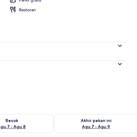
Restoran
g outdoor
sediaan untuk besok Agu 7 - Agu 8
Periksa ketersediaan untuk akhir peka
Besok
Akhir pekan ini
gu 7 - Agu 8
Agu 7 - Agu 9