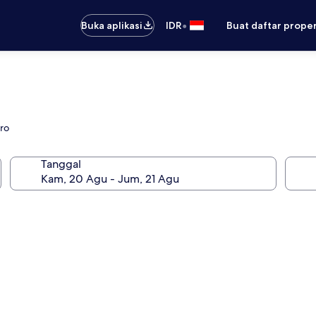
•
Buka aplikasi
IDR
Buat daftar prope
ro
Tanggal