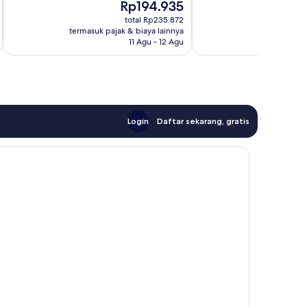
Harga
Rp194.935
sekarang
total Rp235.872
Rp194.935
termasuk pajak & biaya lainnya
termasuk paj
11 Agu - 12 Agu
Login
Daftar sekarang, gratis