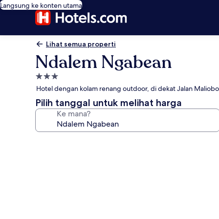
Langsung ke konten utama
Lihat semua properti
Ndalem Ngabean
Properti
bintang
Hotel dengan kolam renang outdoor, di dekat Jalan Maliobo
3.0
Pilih tanggal untuk melihat harga
Ke mana?
Galeri
foto
untuk
Ndalem
Ngabean