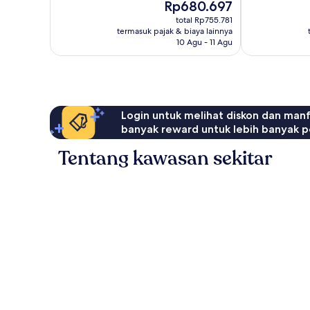
Harga
Rp680.697
Sempurna,
sekarang
34
total Rp755.781
Rp680.697
termasuk pajak & biaya lainnya
ulasan
10 Agu - 11 Agu
Login untuk melihat diskon dan man
banyak reward untuk lebih banyak p
Tentang kawasan sekitar