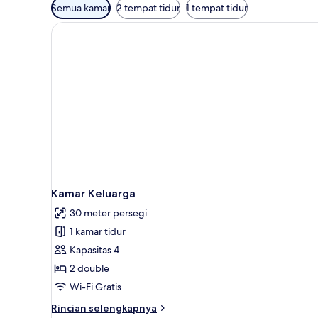
Filter
Semua kamar
2 tempat tidur
1 tempat tidur
tersedia
untuk
kamar
Kamar Keluarga
30 meter persegi
1 kamar tidur
Kapasitas 4
2 double
Wi-Fi Gratis
Rincian
Rincian selengkapnya