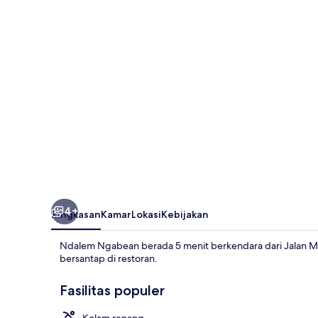
4+
Ringkasan
Kamar
Lokasi
Kebijakan
Ndalem Ngabean berada 5 menit berkendara dari Jalan Ma
bersantap di restoran.
Fasilitas populer
Kolam renang