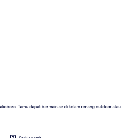
Makanan da
lioboro. Tamu dapat bermain air di kolam renang outdoor atau
Eksterior
Parkir gratis