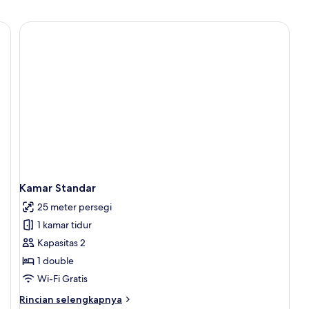
Kamar Standar
25 meter persegi
1 kamar tidur
Kapasitas 2
1 double
Wi-Fi Gratis
Rincian
Rincian selengkapnya