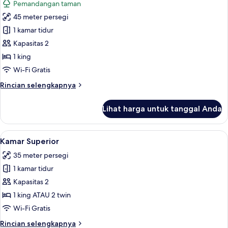
Pemandangan taman
laguna
foto
45 meter persegi
untuk
Suite
1 kamar tidur
Junior
Kapasitas 2
(Orto)
1 king
Wi-Fi Gratis
Rincian
Rincian selengkapnya
lebih
lanjut
Lihat harga untuk tanggal Anda
untuk
Suite
Junior
Lihat
Seprai antialergi, selimut bulu angsa,
1
(Orto)
Kamar Superior
semua
35 meter persegi
foto
1 kamar tidur
untuk
Kamar
Kapasitas 2
Superior
1 king ATAU 2 twin
Wi-Fi Gratis
Rincian
Rincian selengkapnya