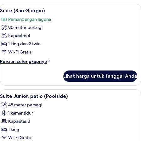
(Palladio)
Lihat
Suite (San Giorgio) | Seprai antialergi
8
Suite (San Giorgio)
semua
Pemandangan laguna
foto
90 meter persegi
untuk
Suite
Kapasitas 4
(San
1 king dan 2 twin
Giorgio)
Wi-Fi Gratis
Rincian
Rincian selengkapnya
lebih
lanjut
Lihat harga untuk tanggal Anda
untuk
Suite
(San
Lihat
Suite Junior, patio (Poolside) | Seprai
4
Giorgio)
Suite Junior, patio (Poolside)
semua
48 meter persegi
foto
1 kamar tidur
untuk
Suite
Kapasitas 3
Junior,
1 king
patio
Wi-Fi Gratis