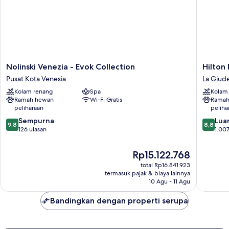
Nolinski
Hilton
Nolinski Venezia - Evok Collection
Hilton
Venezia
Molino
Pusat Kota Venesia
La Giud
-
Stucky
Kolam renang
Spa
Kolam
Evok
Venice
Ramah hewan
Wi-Fi Gratis
Ramah
Collection
La
peliharaan
peliha
Pusat
Giudecc
9.8
8.8
Kota
Sempurna
Luar
9,8
8,8
dari
dari
Venesia
126 ulasan
1.007
10,
10,
Sempurna,
Luar
Harga
Rp15.122.768
126
Biasa,
sekarang
total Rp16.841.923
ulasan
1.007
Rp15.122.768
termasuk pajak & biaya lainnya
ulasan
10 Agu - 11 Agu
Bandingkan dengan properti serupa