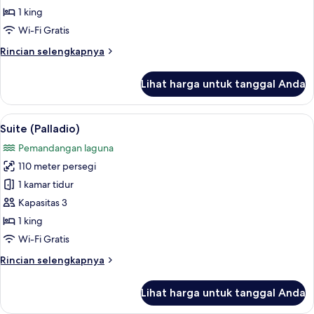
1 king
Wi-Fi Gratis
Rincian
Rincian selengkapnya
lebih
lanjut
Lihat harga untuk tanggal Anda
untuk
Suite
(Vigneto)
Lihat
Suite (Palladio) | Seprai antialergi, se
22
Suite (Palladio)
semua
Pemandangan laguna
foto
110 meter persegi
untuk
Suite
1 kamar tidur
(Palladio)
Kapasitas 3
1 king
Wi-Fi Gratis
Rincian
Rincian selengkapnya
lebih
lanjut
Lihat harga untuk tanggal Anda
untuk
Suite