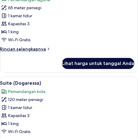
(with
foto
Balcony
65 meter persegi
untuk
or
Suite
1 kamar tidur
Terrace)
(St
Kapasitas 3
Marks
1 king
View)
Wi-Fi Gratis
Rincian
Rincian selengkapnya
lebih
lanjut
Lihat harga untuk tanggal Anda
untuk
Suite
(St
Lihat
Suite (Dogaressa) | Seprai antialergi, 
7
Marks
Suite (Dogaressa)
semua
View)
Pemandangan kota
foto
120 meter persegi
untuk
Suite
1 kamar tidur
(Dogaressa)
Kapasitas 3
1 king
Wi-Fi Gratis