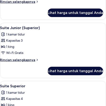
Rincian
Rincian selengkapnya
lebih
lanjut
Lihat harga untuk tanggal Anda
untuk
Suite
(Laguna)
Lihat
Suite Junior (Superior) | Seprai antial
8
Suite Junior (Superior)
semua
1 kamar tidur
foto
Kapasitas 3
untuk
Suite
1 king
Junior
Wi-Fi Gratis
(Superior)
Rincian
Rincian selengkapnya
lebih
lanjut
Lihat harga untuk tanggal Anda
untuk
Suite
Junior
Lihat
Suite Superior | Seprai antialergi, sel
7
(Superior)
Suite Superior
semua
1 kamar tidur
foto
Kapasitas 4
untuk
Suite
1 king