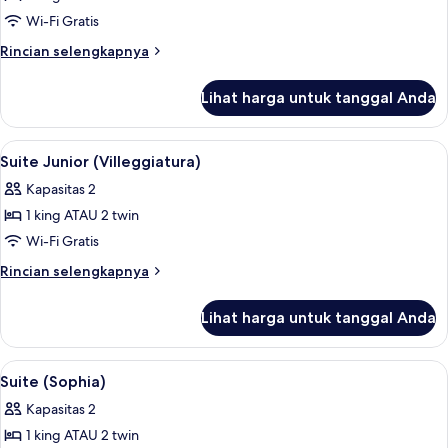
Superior
Wi-Fi Gratis
Rincian
Rincian selengkapnya
lebih
lanjut
Lihat harga untuk tanggal Anda
untuk
Suite
Superior
Lihat
Suite Junior (Villeggiatura) | Seprai a
7
Suite Junior (Villeggiatura)
semua
Kapasitas 2
foto
1 king ATAU 2 twin
untuk
Suite
Wi-Fi Gratis
Junior
Rincian
Rincian selengkapnya
(Villeggiatura)
lebih
lanjut
Lihat harga untuk tanggal Anda
untuk
Suite
Junior
Lihat
Suite (Sophia) | Seprai antialergi, sel
5
(Villeggiatura)
Suite (Sophia)
semua
Kapasitas 2
foto
1 king ATAU 2 twin
untuk