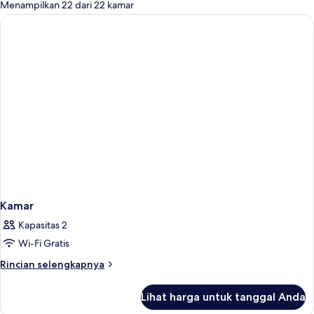
untuk
Menampilkan 22 dari 22 kamar
kamar
Kamar
Kapasitas 2
Wi-Fi Gratis
Rincian
Rincian selengkapnya
lebih
lanjut
Lihat harga untuk tanggal Anda
untuk
Kamar