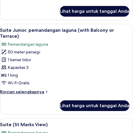
lebih
lanjut
Lihat harga untuk tanggal Anda
untuk
Kamar
Superior
Lihat
Suite Junior, pemandangan laguna (with
10
Suite Junior, pemandangan laguna (with Balcony or
semua
Terrace)
foto
Pemandangan laguna
untuk
50 meter persegi
Suite
1 kamar tidur
Junior,
pemandangan
Kapasitas 3
laguna
1 king
(with
Wi-Fi Gratis
Balcony
Rincian
Rincian selengkapnya
or
lebih
Terrace)
lanjut
Lihat harga untuk tanggal Anda
untuk
Suite
Junior,
Lihat
Suite (St Marks View) | Seprai antialer
7
pemandangan
Suite (St Marks View)
semua
laguna
Pemandangan laguna