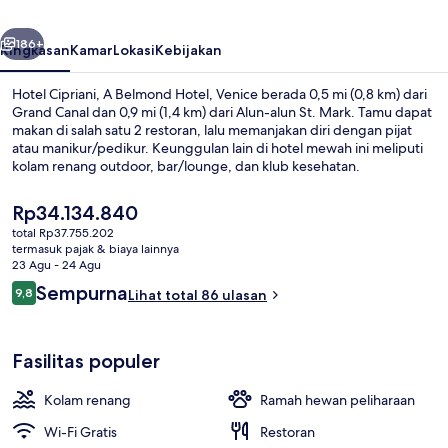
Hotel,
belumnya
Berikutnya
Venice
186+
Ringkasan
Kamar
Lokasi
Kebijakan
Hotel Cipriani, A Belmond Hotel, Venice berada 0,5 mi (0,8 km) dari
Grand Canal dan 0,9 mi (1,4 km) dari Alun-alun St. Mark. Tamu dapat
makan di salah satu 2 restoran, lalu memanjakan diri dengan pijat
atau manikur/pedikur. Keunggulan lain di hotel mewah ini meliputi
kolam renang outdoor, bar/lounge, dan klub kesehatan.
Harga
Rp34.134.840
saat
total Rp37.755.202
ini
termasuk pajak & biaya lainnya
Lounge lobi
Rp34.134.840
23 Agu - 24 Agu
Ulasan
Sempurna
9,8
Lihat total 86 ulasan
9,8 dari 10
Fasilitas populer
Kolam renang
Ramah hewan peliharaan
Wi-Fi Gratis
Restoran