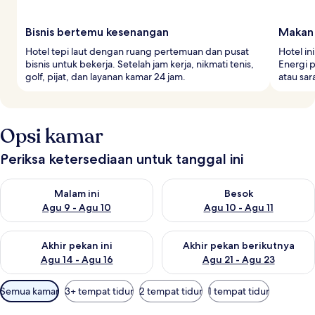
Bisnis bertemu kesenangan
Makan 
Hotel tepi laut dengan ruang pertemuan dan pusat
Hotel in
bisnis untuk bekerja. Setelah jam kerja, nikmati tenis,
Energi p
golf, pijat, dan layanan kamar 24 jam.
atau sa
Opsi kamar
Periksa ketersediaan untuk tanggal ini
Periksa ketersediaan untuk malam ini Agu 9 - Agu 10
Periksa ketersediaan untuk be
Malam ini
Besok
Agu 9 - Agu 10
Agu 10 - Agu 11
Periksa ketersediaan untuk akhir pekan ini Agu 14 - Agu 16
Periksa ketersediaan untuk ak
Akhir pekan ini
Akhir pekan berikutnya
Agu 14 - Agu 16
Agu 21 - Agu 23
Filter
Semua kamar
3+ tempat tidur
2 tempat tidur
1 tempat tidur
tersedia