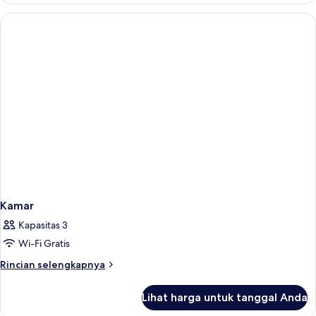
Kamar
Kapasitas 3
Wi-Fi Gratis
Rincian
Rincian selengkapnya
lebih
lanjut
Lihat harga untuk tanggal Anda
untuk
Kamar