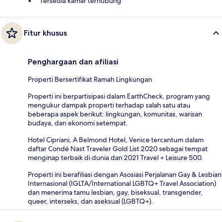
Tersedia kamar terhubung
Fitur khusus
Penghargaan dan afiliasi
Properti Bersertifikat Ramah Lingkungan
Properti ini berpartisipasi dalam EarthCheck, program yang
mengukur dampak properti terhadap salah satu atau
beberapa aspek berikut: lingkungan, komunitas, warisan
budaya, dan ekonomi setempat.
Hotel Cipriani, A Belmond Hotel, Venice tercantum dalam
daftar Condé Nast Traveler Gold List 2020 sebagai tempat
menginap terbaik di dunia dan 2021 Travel + Leisure 500.
Properti ini berafiliasi dengan Asosiasi Perjalanan Gay & Lesbian
Internasional (IGLTA/International LGBTQ+ Travel Association)
dan menerima tamu lesbian, gay, biseksual, transgender,
queer, interseks, dan aseksual (LGBTQ+).