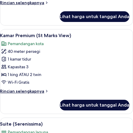
Rincian
Rincian selengkapnya
lebih
lanjut
Lihat harga untuk tanggal Anda
untuk
Suite
(Dogaressa)
Lihat
Kamar Premium (St Marks View) | Seprai
7
Kamar Premium (St Marks View)
semua
Pemandangan kota
foto
40 meter persegi
untuk
Kamar
1 kamar tidur
Premium
Kapasitas 3
(St
1 king ATAU 2 twin
Marks
Wi-Fi Gratis
View)
Rincian
Rincian selengkapnya
lebih
lanjut
Lihat harga untuk tanggal Anda
untuk
Kamar
Premium
Lihat
Suite (Serenissima) | Seprai antialergi
6
(St
Suite (Serenissima)
semua
Marks
Pemandangan laguna