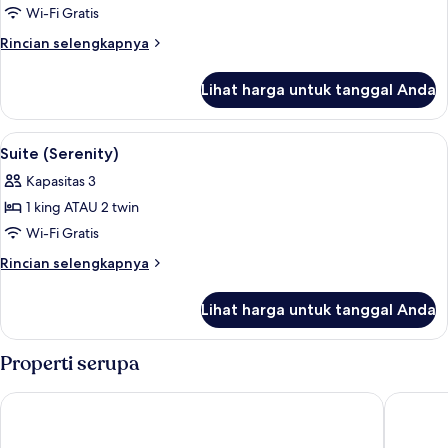
Suite
Wi-Fi Gratis
(Sophia)
Rincian
Rincian selengkapnya
lebih
lanjut
Lihat harga untuk tanggal Anda
untuk
Suite
(Sophia)
Lihat
Seprai antialergi, selimut bulu angsa,
6
Suite (Serenity)
semua
Kapasitas 3
foto
1 king ATAU 2 twin
untuk
Suite
Wi-Fi Gratis
(Serenity)
Rincian
Rincian selengkapnya
lebih
lanjut
Lihat harga untuk tanggal Anda
untuk
Suite
(Serenity)
Properti serupa
Nolinski Venezia - Evok Collection
Hilton M