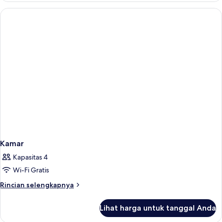
Kamar
Kapasitas 4
Wi-Fi Gratis
Rincian
Rincian selengkapnya
lebih
lanjut
Lihat harga untuk tanggal Anda
untuk
Kamar