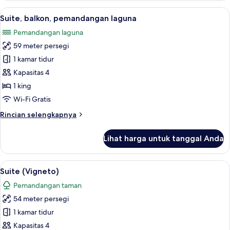
Lihat
Suite, balkon, pemandangan laguna | S
6
Suite, balkon, pemandangan laguna
semua
Pemandangan laguna
foto
59 meter persegi
untuk
Suite,
1 kamar tidur
balkon,
Kapasitas 4
pemandangan
1 king
laguna
Wi-Fi Gratis
Rincian
Rincian selengkapnya
lebih
lanjut
Lihat harga untuk tanggal Anda
untuk
Suite,
balkon,
Lihat
Suite (Vigneto) | Seprai antialergi, se
8
pemandangan
Suite (Vigneto)
semua
laguna
Pemandangan taman
foto
54 meter persegi
untuk
Suite
1 kamar tidur
(Vigneto)
Kapasitas 4