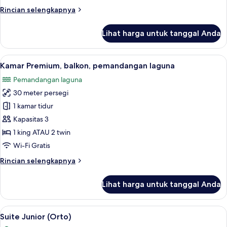
(Poolside)
Rincian
Rincian selengkapnya
lebih
lanjut
Lihat harga untuk tanggal Anda
untuk
Suite
Junior,
Lihat
Kamar Premium, balkon, pemandangan l
20
patio
Kamar Premium, balkon, pemandangan laguna
semua
(Poolside)
Pemandangan laguna
foto
30 meter persegi
untuk
Kamar
1 kamar tidur
Premium,
Kapasitas 3
balkon,
1 king ATAU 2 twin
pemandangan
Wi-Fi Gratis
laguna
Rincian
Rincian selengkapnya
lebih
lanjut
Lihat harga untuk tanggal Anda
untuk
Kamar
Premium,
Lihat
Suite Junior (Orto) | Seprai antialergi
6
balkon,
Suite Junior (Orto)
semua
pemandangan