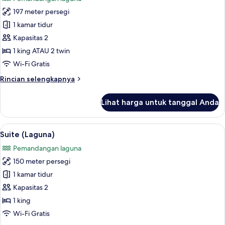
View)
foto
197 meter persegi
untuk
Suite
1 kamar tidur
(Serenissima)
Kapasitas 2
1 king ATAU 2 twin
Wi-Fi Gratis
Rincian
Rincian selengkapnya
lebih
lanjut
Lihat harga untuk tanggal Anda
untuk
Suite
(Serenissima)
Lihat
Suite (Laguna) | Seprai antialergi, sel
5
Suite (Laguna)
semua
Pemandangan laguna
foto
150 meter persegi
untuk
Suite
1 kamar tidur
(Laguna)
Kapasitas 2
1 king
Wi-Fi Gratis