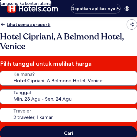
Langsung ke konten utama
Dapatkan aplikasinya
Lihat semua properti
Hotel Cipriani, A Belmond Hotel,
Venice
Pilih tanggal untuk melihat harga
Ke mana?
Tanggal
Traveler
Cari