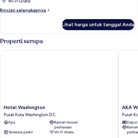
Wi-Fi Gratis
Double,
Rincian
Rincian selengkapnya
difabel
lebih
mobilitas
lanjut
Lihat harga untuk tanggal Anda
untuk
Suite,
2
Properti serupa
Tempat
Tidur
Hotel Washington
AKA Whi
Double,
difabel
mobilitas
Hotel
AKA
Hotel Washington
AKA W
Washington
White
Pusat Kota Washington D.C.
Pusat K
Pusat
House
Spa
Ramah hewan
Dapur
Kota
Pusat
peliharaan
Ramah
Washington
Kota
Tersedia parkir
Wi-Fi Gratis
peliha
D.C.
Washing