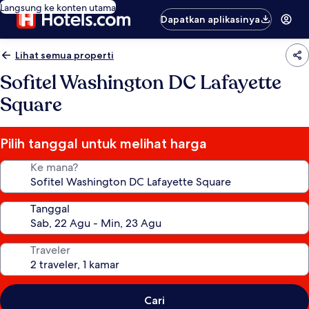
Langsung ke konten utama
Dapatkan aplikasinya
Lihat semua properti
Sofitel Washington DC Lafayette
Square
Pilih tanggal untuk melihat harga
Ke mana?
Tanggal
Traveler
Cari