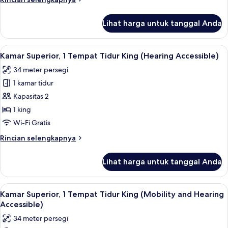
King,
lebih
sudut
lanjut
Lihat harga untuk tanggal Anda
untuk
Kamar
Mewah,
Lihat
Seprai premium, selimut bulu angsa, b
9
1
Kamar Superior, 1 Tempat Tidur King (Hearing Accessible)
semua
Tempat
34 meter persegi
Tidur
foto
King,
1 kamar tidur
untuk
sudut
Kamar
Kapasitas 2
Superior,
1 king
1
Wi-Fi Gratis
Tempat
Rincian
Rincian selengkapnya
Tidur
lebih
King
lanjut
Lihat harga untuk tanggal Anda
untuk
(Hearing
Kamar
Accessible)
Superior,
Lihat
Seprai premium, selimut bulu angsa, b
9
1
Kamar Superior, 1 Tempat Tidur King (Mobility and Hearing
semua
Tempat
Accessible)
Tidur
foto
34 meter persegi
King
untuk