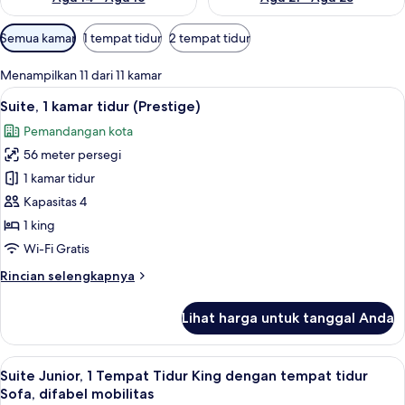
Filter
Semua kamar
1 tempat tidur
2 tempat tidur
tersedia
untuk
Menampilkan 11 dari 11 kamar
kamar
Lihat
Suite, 1 kamar tidur (Prestige) | Sepr
9
Suite, 1 kamar tidur (Prestige)
semua
Pemandangan kota
foto
56 meter persegi
untuk
Suite,
1 kamar tidur
1
Kapasitas 4
kamar
1 king
tidur
Wi-Fi Gratis
(Prestige)
Rincian
Rincian selengkapnya
lebih
lanjut
Lihat harga untuk tanggal Anda
untuk
Suite,
1
Lihat
Suite Junior, 1 Tempat Tidur King deng
10
kamar
Suite Junior, 1 Tempat Tidur King dengan tempat tidur
semua
tidur
Sofa, difabel mobilitas
(Prestige)