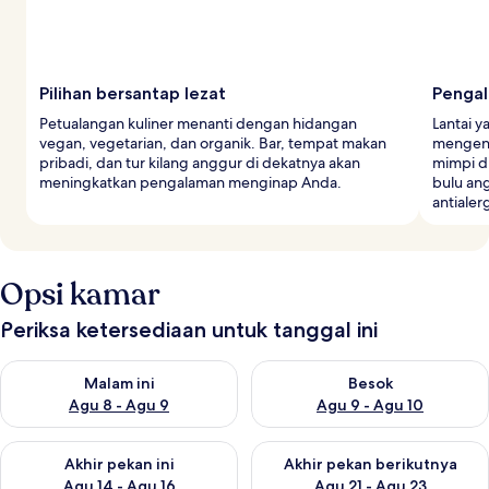
Pilihan bersantap lezat
Pengal
Petualangan kuliner menanti dengan hidangan
Lantai 
vegan, vegetarian, dan organik. Bar, tempat makan
mengena
pribadi, dan tur kilang anggur di dekatnya akan
mimpi di
meningkatkan pengalaman menginap Anda.
bulu an
antialerg
Opsi kamar
Periksa ketersediaan untuk tanggal ini
Periksa ketersediaan untuk malam ini Agu 8 - Agu 9
Periksa ketersediaan untuk be
Malam ini
Besok
Agu 8 - Agu 9
Agu 9 - Agu 10
Periksa ketersediaan untuk akhir pekan ini Agu 14 - Agu 16
Periksa ketersediaan untuk ak
Akhir pekan ini
Akhir pekan berikutnya
Agu 14 - Agu 16
Agu 21 - Agu 23