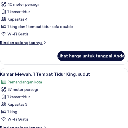
foto
40 meter persegi
untuk
1 kamar tidur
Suite
Kapasitas 4
Junior,
1
1 king dan 1 tempat tidur sofa double
Tempat
Wi-Fi Gratis
Tidur
Rincian
Rincian selengkapnya
King
lebih
dengan
lanjut
Lihat harga untuk tanggal Anda
untuk
tempat
Suite
tidur
Junior,
Lihat
Kamar Mewah, 1 Tempat Tidur King, sud
Sofa,
10
1
Kamar Mewah, 1 Tempat Tidur King, sudut
semua
Tempat
difabel
Pemandangan kota
Tidur
foto
mobilitas
King
37 meter persegi
untuk
dengan
Kamar
1 kamar tidur
tempat
Mewah,
tidur
Kapasitas 3
Sofa,
1
1 king
difabel
Tempat
Wi-Fi Gratis
mobilitas
Tidur
Rincian
Rincian selengkapnya