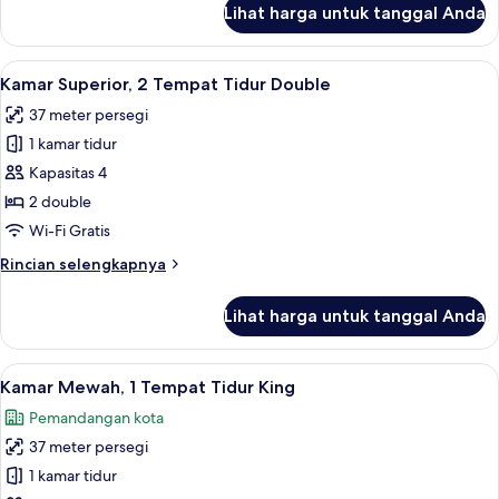
Lihat harga untuk tanggal Anda
untuk
Kamar
Mewah,
Lihat
Kamar Superior, 2 Tempat Tidur Double
9
2
Kamar Superior, 2 Tempat Tidur Double
semua
Tempat
37 meter persegi
Tidur
foto
Double
1 kamar tidur
untuk
Kamar
Kapasitas 4
Superior,
2 double
2
Wi-Fi Gratis
Tempat
Rincian
Rincian selengkapnya
Tidur
lebih
Double
lanjut
Lihat harga untuk tanggal Anda
untuk
Kamar
Superior,
Lihat
Kamar Mewah, 1 Tempat Tidur King | S
12
2
Kamar Mewah, 1 Tempat Tidur King
semua
Tempat
Pemandangan kota
Tidur
foto
Double
37 meter persegi
untuk
Kamar
1 kamar tidur