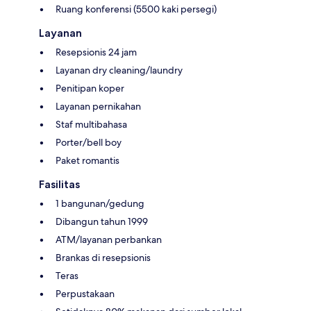
Ruang konferensi (5500 kaki persegi)
Layanan
Resepsionis 24 jam
Layanan dry cleaning/laundry
Penitipan koper
Layanan pernikahan
Staf multibahasa
Porter/bell boy
Paket romantis
Fasilitas
1 bangunan/gedung
Dibangun tahun 1999
ATM/layanan perbankan
Brankas di resepsionis
Teras
Perpustakaan