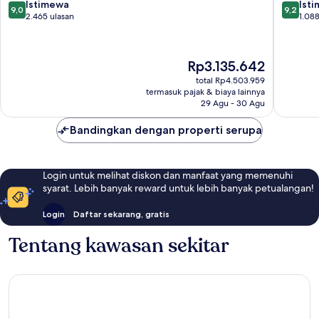
9.0
9.2
Istimewa
D.C.
Ist
9,0
9,2
dari
dari
2.465 ulasan
1.088
10,
10,
Istimewa,
Istimew
2.465
1.088
Harga
Rp3.135.642
ulasan
ulasan
sekarang
total Rp4.503.959
Rp3.135.642
termasuk pajak & biaya lainnya
29 Agu - 30 Agu
Bandingkan dengan properti serupa
Login untuk melihat diskon dan manfaat yang memenuhi
syarat. Lebih banyak reward untuk lebih banyak petualangan!
Login
Daftar sekarang, gratis
Tentang kawasan sekitar