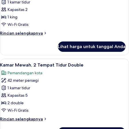
(Hearing
1 kamar tidur
Kamar
Accessible)
Kapasitas 2
Superior,
1
1 king
Tempat
Wi-Fi Gratis
Tidur
Rincian
Rincian selengkapnya
King
lebih
(Mobility
lanjut
Lihat harga untuk tanggal Anda
untuk
and
Kamar
Hearing
Superior,
Lihat
Kamar Mewah, 2 Tempat Tidur Double |
Accessible)
13
1
Kamar Mewah, 2 Tempat Tidur Double
semua
Tempat
Pemandangan kota
Tidur
foto
King
42 meter persegi
untuk
(Mobility
Kamar
1 kamar tidur
and
Mewah,
Hearing
Kapasitas 5
Accessible)
2
2 double
Tempat
Wi-Fi Gratis
Tidur
Rincian
Rincian selengkapnya
Double
lebih
lanjut