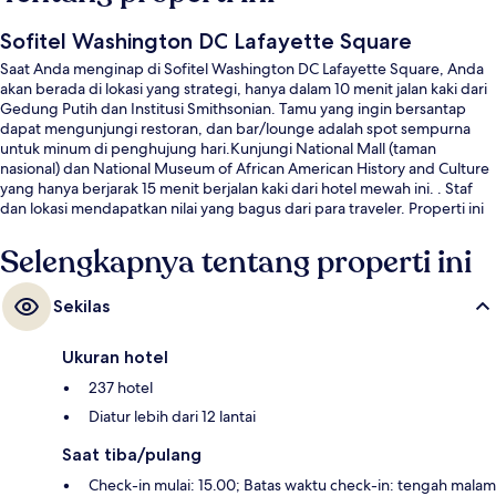
Sofitel Washington DC Lafayette Square
Saat Anda menginap di Sofitel Washington DC Lafayette Square, Anda
akan berada di lokasi yang strategi, hanya dalam 10 menit jalan kaki dari
Gedung Putih dan Institusi Smithsonian. Tamu yang ingin bersantap
dapat mengunjungi restoran, dan bar/lounge adalah spot sempurna
untuk minum di penghujung hari.Kunjungi National Mall (taman
nasional) dan National Museum of African American History and Culture
yang hanya berjarak 15 menit berjalan kaki dari hotel mewah ini. . Staf
dan lokasi mendapatkan nilai yang bagus dari para traveler. Properti ini
berada dekat dengan transportasi umum: Stasiun McPherson Sq.
berjarak 3 menit dan Stasiun Farragut West berjarak 7 menit.
Selengkapnya tentang properti ini
Sekilas
Ukuran hotel
237 hotel
Diatur lebih dari 12 lantai
Saat tiba/pulang
Check-in mulai: 15.00; Batas waktu check-in: tengah malam