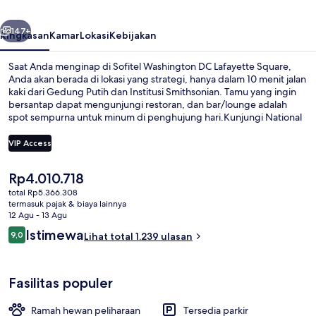
Square
belumnya
Berikutnya
147+
Ringkasan
Kamar
Lokasi
Kebijakan
Saat Anda menginap di Sofitel Washington DC Lafayette Square,
Anda akan berada di lokasi yang strategi, hanya dalam 10 menit jalan
kaki dari Gedung Putih dan Institusi Smithsonian. Tamu yang ingin
bersantap dapat mengunjungi restoran, dan bar/lounge adalah
spot sempurna untuk minum di penghujung hari.Kunjungi National
Mall (taman nasional) dan National Museum of African American
History and Culture yang hanya berjarak 15 menit berjalan kaki dari
VIP Access
hotel mewah ini. . Staf dan lokasi mendapatkan nilai yang bagus dari
para traveler. Properti ini berada dekat dengan transportasi umum:
Harga
Rp4.010.718
Stasiun McPherson Sq. berjarak 3 menit dan Stasiun Farragut West
Bagian depan properti - sore/malam
saat
berjarak 7 menit.
total Rp5.366.308
ini
termasuk pajak & biaya lainnya
Rp4.010.718
12 Agu - 13 Agu
Ulasan
Istimewa
9,0
Lihat total 1.239 ulasan
9,0 dari 10
Fasilitas populer
Ramah hewan peliharaan
Tersedia parkir