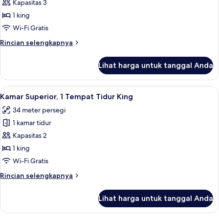
Mewah,
Kapasitas 3
1
1 king
Tempat
Wi-Fi Gratis
Tidur
Rincian
Rincian selengkapnya
King
lebih
lanjut
Lihat harga untuk tanggal Anda
untuk
Kamar
Mewah,
Lihat
Seprai premium, selimut bulu angsa, b
9
1
Kamar Superior, 1 Tempat Tidur King
semua
Tempat
34 meter persegi
Tidur
foto
King
1 kamar tidur
untuk
Kamar
Kapasitas 2
Superior,
1 king
1
Wi-Fi Gratis
Tempat
Rincian
Rincian selengkapnya
Tidur
lebih
King
lanjut
Lihat harga untuk tanggal Anda
untuk
Kamar
Superior,