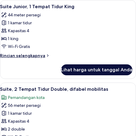
Lihat
Suite Junior, 1 Tempat Tidur King | Se
10
1
Suite Junior, 1 Tempat Tidur King
semua
Tempat
44 meter persegi
Tidur
foto
King
1 kamar tidur
untuk
Suite
Kapasitas 4
Junior,
1 king
1
Wi-Fi Gratis
Tempat
Rincian
Rincian selengkapnya
Tidur
lebih
King
lanjut
Lihat harga untuk tanggal Anda
untuk
Suite
Junior,
Lihat
Seprai premium, selimut bulu angsa, b
6
1
Suite, 2 Tempat Tidur Double, difabel mobilitas
semua
Tempat
Pemandangan kota
Tidur
foto
King
56 meter persegi
untuk
Suite,
1 kamar tidur
2
Kapasitas 4
Tempat
2 double
Tidur