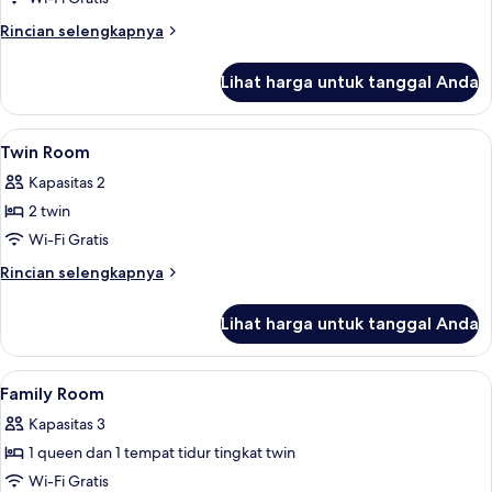
Rincian
Rincian selengkapnya
lebih
lanjut
Lihat harga untuk tanggal Anda
untuk
Kamar
Quadruple
Lihat
Meja kerja, kedap suara, Wi-Fi gratis, 
8
Twin Room
semua
Kapasitas 2
foto
2 twin
untuk
Twin
Wi-Fi Gratis
Room
Rincian
Rincian selengkapnya
lebih
lanjut
Lihat harga untuk tanggal Anda
untuk
Twin
Room
Lihat
Meja kerja, kedap suara, Wi-Fi gratis, 
4
Family Room
semua
Kapasitas 3
foto
1 queen dan 1 tempat tidur tingkat twin
untuk
Family
Wi-Fi Gratis