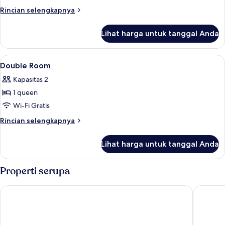
Room
Rincian
Rincian selengkapnya
lebih
lanjut
Lihat harga untuk tanggal Anda
untuk
Family
Room
Lihat
Meja kerja, kedap suara, Wi-Fi gratis, 
6
Double Room
semua
Kapasitas 2
foto
1 queen
untuk
Double
Wi-Fi Gratis
Room
Rincian
Rincian selengkapnya
lebih
lanjut
Lihat harga untuk tanggal Anda
untuk
Double
Room
Properti serupa
H2 Hotel Berlin Alexanderplatz
St Christ