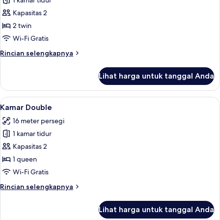
1 kamar tidur
untuk
Kamar
Kapasitas 2
Double
2 twin
atau
Wi-Fi Gratis
Twin
Rincian
Rincian selengkapnya
lebih
lanjut
Lihat harga untuk tanggal Anda
untuk
Kamar
Double
Lihat
Kamar Double | Meja kerja, kedap suara
4
atau
Kamar Double
semua
Twin
16 meter persegi
foto
1 kamar tidur
untuk
Kamar
Kapasitas 2
Double
1 queen
Wi-Fi Gratis
Rincian
Rincian selengkapnya
lebih
lanjut
Lihat harga untuk tanggal Anda
untuk