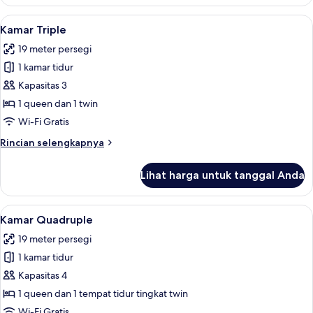
Kamar
Double
Lihat
Kamar Triple | Meja kerja, kedap suara,
4
Kamar Triple
semua
19 meter persegi
foto
1 kamar tidur
untuk
Kamar
Kapasitas 3
Triple
1 queen dan 1 twin
Wi-Fi Gratis
Rincian
Rincian selengkapnya
lebih
lanjut
Lihat harga untuk tanggal Anda
untuk
Kamar
Triple
Lihat
Kamar Quadruple | Meja kerja, kedap su
4
Kamar Quadruple
semua
19 meter persegi
foto
1 kamar tidur
untuk
Kamar
Kapasitas 4
Quadruple
1 queen dan 1 tempat tidur tingkat twin
Wi-Fi Gratis