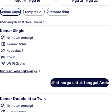
Agu 14 - Agu 16
Agu 21 - Agu 23
Filter
Semua kamar
1 tempat tidur
2 tempat tidur
tersedia
untuk
Menampilkan 8 dari 8 kamar
kamar
Lihat
Kamar Single | Meja kerja, kedap suara,
4
Kamar Single
semua
16 meter persegi
foto
1 kamar tidur
untuk
Kamar
Kapasitas 1
Single
1 twin
Wi-Fi Gratis
Rincian
Rincian selengkapnya
lebih
lanjut
Lihat harga untuk tanggal Anda
untuk
Kamar
Single
Lihat
Kamar Double atau Twin | Meja kerja, k
3
Kamar Double atau Twin
semua
16 meter persegi
foto