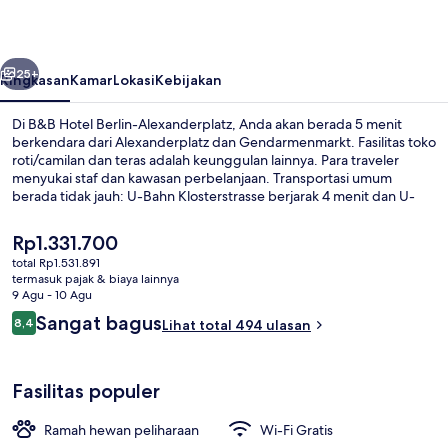
Alexanderplatz
belumnya
Berikutnya
25+
Ringkasan
Kamar
Lokasi
Kebijakan
Di B&B Hotel Berlin-Alexanderplatz, Anda akan berada 5 menit
berkendara dari Alexanderplatz dan Gendarmenmarkt. Fasilitas toko
roti/camilan dan teras adalah keunggulan lainnya. Para traveler
menyukai staf dan kawasan perbelanjaan. Transportasi umum
berada tidak jauh: U-Bahn Klosterstrasse berjarak 4 menit dan U-
Bahn Alexanderplatz berjarak 6 menit.
Harga
Rp1.331.700
saat
total Rp1.531.891
ini
termasuk pajak & biaya lainnya
Interior
Rp1.331.700
9 Agu - 10 Agu
Ulasan
Sangat bagus
8,4
Lihat total 494 ulasan
8,4 dari 10
Fasilitas populer
Ramah hewan peliharaan
Wi-Fi Gratis