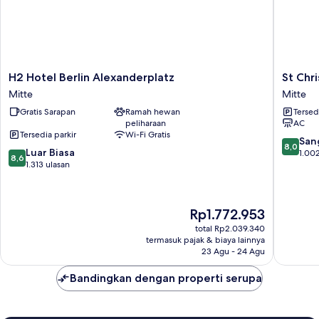
H2
St
H2 Hotel Berlin Alexanderplatz
St Chr
Hotel
Christop
Mitte
Mitte
Berlin
Hotel
Gratis Sarapan
Ramah hewan
Tersed
Alexanderplatz
Berlin
peliharaan
AC
Mitte
-
Tersedia parkir
Wi-Fi Gratis
Alexand
8.0
San
8,0
8.6
Luar Biasa
Mitte
dari
1.002
8,6
dari
1.313 ulasan
10,
10,
Sangat
Luar
Baik,
Biasa,
1.002
Harga
Rp1.772.953
1.313
ulasan
sekarang
ulasan
total Rp2.039.340
Rp1.772.953
termasuk pajak & biaya lainnya
23 Agu - 24 Agu
Bandingkan dengan properti serupa