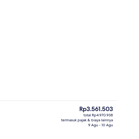
Kamar, 1 Tempat Tidur King, pemanda
Harga
Rp3.561.503
saat
total Rp4.970.938
ini
termasuk pajak & biaya lainnya
rti)
Restoran
Rp3.561.503
9 Agu - 10 Agu