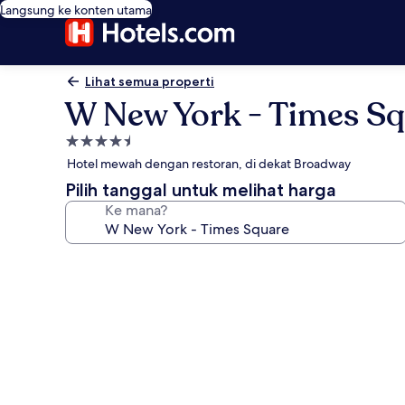
Langsung ke konten utama
Lihat semua properti
W New York - Times S
Properti
bintang
Hotel mewah dengan restoran, di dekat Broadway
4.5
Pilih tanggal untuk melihat harga
Ke mana?
Galeri
foto
untuk
W
New
York