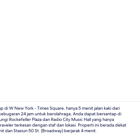
Restoran
 di W New York - Times Square, hanya 5 menit jalan kaki dari
ebugaran 24 jam untuk berolahraga, Anda dapat bersantap di
ngi Rockefeller Plaza dan Radio City Music Hall yang hanya
Bar (di prope
 traveler terkesan dengan staf dan lokasi. Properti ini berada dekat
it dan Stasiun 50 St. (Broadway) berjarak 4 menit.