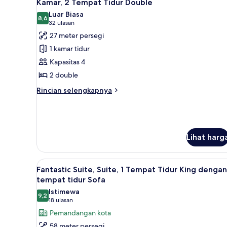
2
Tempat
Kamar, 2 Tempat Tidur Double
semua
Tidur
Luar Biasa
King
foto
8,6
8,6 dari 10
(32
32 ulasan
untuk
ulasan)
27 meter persegi
Kamar,
1 kamar tidur
2
Kapasitas 4
Tempat
2 double
Tidur
Double
Rincian
Rincian selengkapnya
lebih
lanjut
untuk
Kamar,
2
Lihat harg
Tempat
Tidur
Double
Lihat
Seprai antialergi, selimut bul
10
Fantastic Suite, Suite, 1 Tempat Tidur King dengan
semua
tempat tidur Sofa
foto
Istimewa
9,2
untuk
9,2 dari 10
(18
18 ulasan
Fantastic
ulasan)
Pemandangan kota
Suite,
58 meter persegi