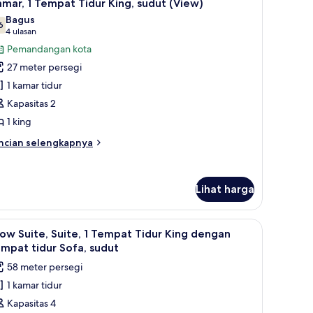
4
empat
mar, 1 Tempat Tidur King, sudut (View)
emua
dur
Bagus
ng
oto
6
7,6 dari 10
(4
4 ulasan
ntuk
ulasan)
Pemandangan kota
amar,
27 meter persegi
1 kamar tidur
empat
Kapasitas 2
idur
1 king
ing,
udut
ncian
ncian selengkapnya
View)
bih
njut
tuk
Lihat harga
mar,
empat
 dan bantalan ekstra lembut
ihat
Televisi plasma 32-inci dengan saluran TV kabe
dur
9
w Suite, Suite, 1 Tempat Tidur King dengan
emua
ng,
mpat tidur Sofa, sudut
dut
oto
58 meter persegi
iew)
ntuk
1 kamar tidur
ow
Kapasitas 4
ite,