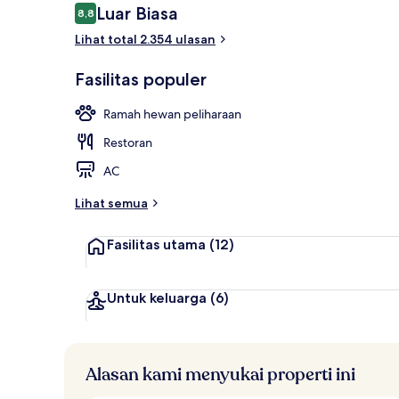
Ulasan
Luar Biasa
8,8
8,8 dari 10
Lihat total 2.354 ulasan
Pemandangan
Fasilitas populer
Ramah hewan peliharaan
Restoran
AC
Lihat semua
Fasilitas utama
(12)
Untuk keluarga
(6)
Alasan kami menyukai properti ini