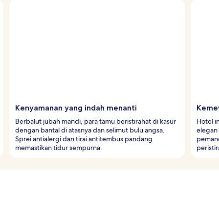
Kenyamanan yang indah menanti
Kemew
Berbalut jubah mandi, para tamu beristirahat di kasur
Hotel i
dengan bantal di atasnya dan selimut bulu angsa.
elegan 
Sprei antialergi dan tirai antitembus pandang
pemand
memastikan tidur sempurna.
peristi