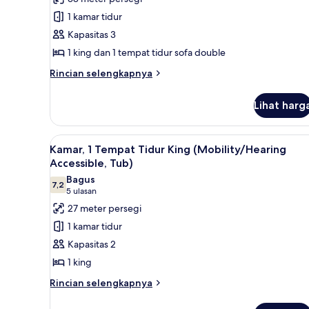
Suite,
1 kamar tidur
1
Kapasitas 3
Tempat
1 king dan 1 tempat tidur sofa double
Tidur
King
Rincian
Rincian selengkapnya
lebih
dengan
lanjut
tempat
Lihat harg
untuk
tidur
Fantastic
Sofa
Suite,
Lihat
Seprai antialergi, selimut bul
2
Suite,
Kamar, 1 Tempat Tidur King (Mobility/Hearing
semua
1
Accessible, Tub)
Tempat
foto
Bagus
Tidur
7,2
untuk
7,2 dari 10
(5
5 ulasan
King
Kamar,
ulasan)
27 meter persegi
dengan
1
tempat
1 kamar tidur
tidur
Tempat
Kapasitas 2
Sofa
Tidur
1 king
King
Rincian
(Mobility/Hearing
Rincian selengkapnya
lebih
Accessible,
lanjut