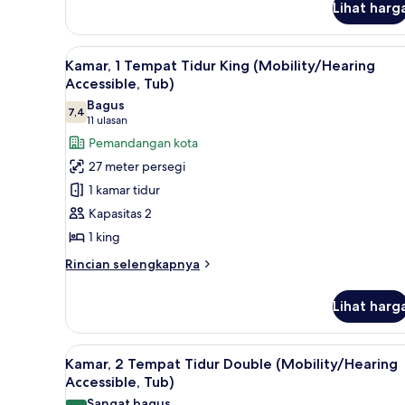
Tub)
Lihat harg
untuk
Kamar,
1
Lihat
Seprai antialergi, selimut bul
2
Tempat
Kamar, 1 Tempat Tidur King (Mobility/Hearing
semua
Tidur
Accessible, Tub)
King
foto
Bagus
(Mobility/Hearing
7,4
untuk
7,4 dari 10
(11
11 ulasan
Accessible,
Kamar,
ulasan)
Pemandangan kota
Tub)
1
27 meter persegi
Tempat
1 kamar tidur
Tidur
Kapasitas 2
King
1 king
(Mobility/Hearing
Accessible,
Rincian
Rincian selengkapnya
lebih
Tub)
lanjut
Lihat harg
untuk
Kamar,
1
Lihat
Seprai antialergi, selimut bul
2
Tempat
Kamar, 2 Tempat Tidur Double (Mobility/Hearing
semua
Tidur
Accessible, Tub)
King
foto
Sangat bagus