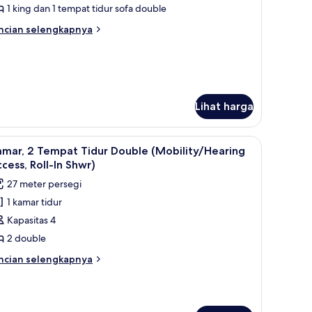
ite,
1 king dan 1 tempat tidur sofa double
ncian
ncian selengkapnya
empat
bih
njut
idur
tuk
ing
ow
engan
ite,
empat
ite,
Lihat harga
idur
empat
ofa,
 dan bantalan ekstra lembut
dur
ihat
Seprai antialergi, selimut bulu angsa, dan ba
2
mar, 2 Tempat Tidur Double (Mobility/Hearing
udut
ng
emua
cess, Roll-In Shwr)
engan
oto
mpat
27 meter persegi
ntuk
dur
1 kamar tidur
fa,
amar,
dut
Kapasitas 4
empat
2 double
idur
ncian
ncian selengkapnya
ouble
bih
njut
Mobility/Hearing
tuk
ccess,
mar,