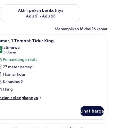
 ini Agu 14 - Agu 16
Periksa ketersediaan untuk akhir pekan berikutnya Agu 21 - A
Akhir pekan berikutnya
Agu 21 - Agu 23
Menampilkan 16 dari 16 kamar
 dan bantalan ekstra lembut
ihat
Kamar, 1 Tempat Tidur King | Seprai antialergi
5
mar, 1 Tempat Tidur King
emua
Istimewa
oto
0
9,0 dari 10
(15
15 ulasan
ntuk
ulasan)
Pemandangan kota
amar,
27 meter persegi
1 kamar tidur
empat
Kapasitas 2
idur
1 king
ing
ncian
ncian selengkapnya
bih
njut
Lihat harga
tuk
mar,
an sungai (Corner) | Seprai antialergi, selimut bulu angsa, dan bantalan ek
ihat
Kamar, 1 Tempat Tidur King, sudut (View) | Sep