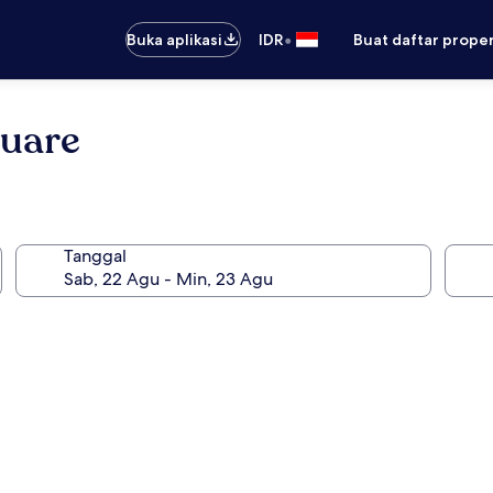
•
Buka aplikasi
IDR
Buat daftar prope
quare
Tanggal