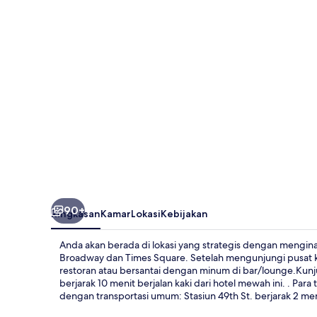
-
Times
Square
90+
Ringkasan
Kamar
Lokasi
Kebijakan
Anda akan berada di lokasi yang strategis dengan menginap
Broadway dan Times Square. Setelah mengunjungi pusat k
restoran atau bersantai dengan minum di bar/lounge.Kunju
berjarak 10 menit berjalan kaki dari hotel mewah ini. . Para
dengan transportasi umum: Stasiun 49th St. berjarak 2 men