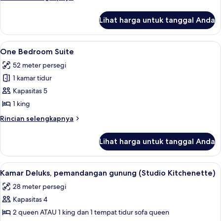
City
lebih
View
lanjut
Lihat harga untuk tanggal Anda
untuk
One
Bedroom
Lihat
One Bedroom Suite | Brankas, meja ker
6
Suite
One Bedroom Suite
semua
City
52 meter persegi
View
foto
1 kamar tidur
untuk
One
Kapasitas 5
Bedroom
1 king
Suite
Rincian
Rincian selengkapnya
lebih
lanjut
Lihat harga untuk tanggal Anda
untuk
One
Bedroom
Lihat
Kamar Deluks, pemandangan gunung (St
13
Suite
Kamar Deluks, pemandangan gunung (Studio Kitchenette)
semua
28 meter persegi
foto
Kapasitas 4
untuk
Kamar
2 queen ATAU 1 king dan 1 tempat tidur sofa queen