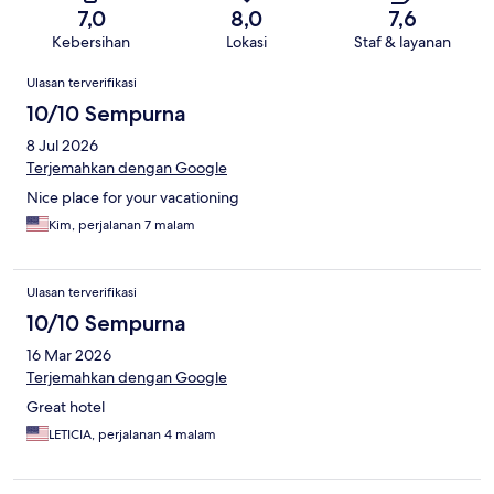
7,0
8,0
7,6
Kebersihan
Lokasi
Staf & layanan
Ulasan
Ulasan terverifikasi
10/10 Sempurna
8 Jul 2026
Terjemahkan dengan Google
Nice place for your vacationing
Kim, perjalanan 7 malam
Ulasan terverifikasi
10/10 Sempurna
16 Mar 2026
Terjemahkan dengan Google
Great hotel
LETICIA, perjalanan 4 malam