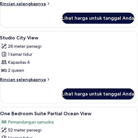
Deluks,
Rincian
Rincian selengkapnya
pemandangan
lebih
lanjut
gunung
Lihat harga untuk tanggal Anda
untuk
(Studio
Kamar
Kitchenette)
Deluks,
Lihat
Studio City View | Brankas, meja kerja
18
pemandangan
Studio City View
semua
gunung
28 meter persegi
(Studio
foto
Kitchenette)
1 kamar tidur
untuk
Studio
Kapasitas 4
City
2 queen
View
Rincian
Rincian selengkapnya
lebih
lanjut
Lihat harga untuk tanggal Anda
untuk
Studio
City
Lihat
One Bedroom Suite Partial Ocean View 
13
View
One Bedroom Suite Partial Ocean View
semua
Pemandangan samudra
foto
52 meter persegi
untuk