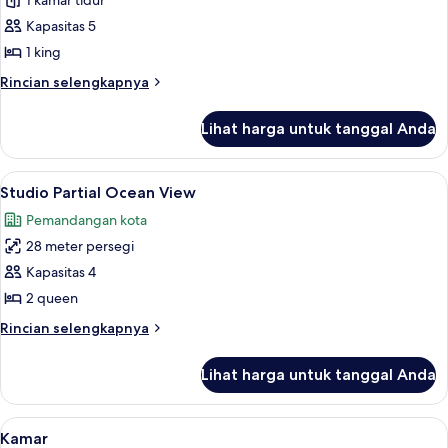
One
1 kamar tidur
Bedroom
Kapasitas 5
Suite
1 king
Partial
Rincian
Rincian selengkapnya
Ocean
lebih
View
lanjut
Lihat harga untuk tanggal Anda
untuk
One
Bedroom
Lihat
Studio Partial Ocean View | Pemandan
9
Suite
Studio Partial Ocean View
semua
Partial
Pemandangan kota
Ocean
foto
View
28 meter persegi
untuk
Studio
Kapasitas 4
Partial
2 queen
Ocean
Rincian
Rincian selengkapnya
View
lebih
lanjut
Lihat harga untuk tanggal Anda
untuk
Studio
Partial
Lihat
Brankas, meja kerja, ruang kerja rama
14
Ocean
Kamar