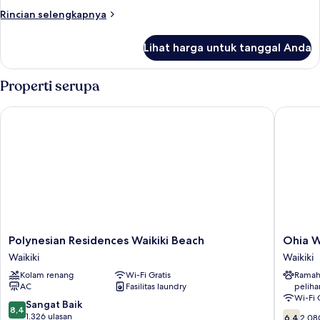
Rincian
Rincian selengkapnya
lebih
lanjut
Lihat harga untuk tanggal Anda
untuk
Kamar
Properti serupa
Polynesian Residences Waikiki Beach
Ohia Wai
Polynesian
Ohia
Polynesian Residences Waikiki Beach
Ohia W
Residences
Waikiki
Waikiki
Waikiki
Waikiki
Studio
Kolam renang
Wi-Fi Gratis
Ramah
Beach
Suites
AC
Fasilitas laundry
peliha
Waikiki
Waikiki
Wi-Fi 
8.4
Sangat Baik
8,4
6.4
dari
1.326 ulasan
6,4
2.08