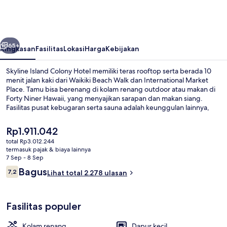
Colony
Hotel
belumnya
Berikutnya
65+
Ringkasan
Fasilitas
Lokasi
Harga
Kebijakan
Skyline Island Colony Hotel memiliki teras rooftop serta berada 10
menit jalan kaki dari Waikiki Beach Walk dan International Market
Place. Tamu bisa berenang di kolam renang outdoor atau makan di
Forty Niner Hawaii, yang menyajikan sarapan dan makan siang.
Fasilitas pusat kebugaran serta sauna adalah keunggulan lainnya,
dan hotel apartemen menawarkan fasilitas seperti dapur kecil dan
mesin cuci/pengering. Para traveler menyukai staf.
Harga
Rp1.911.042
saat
total Rp3.012.244
ini
termasuk pajak & biaya lainnya
Studio City View | Pemandangan kota
Rp1.911.042
7 Sep - 8 Sep
Ulasan
Bagus
7,2
Lihat total 2.278 ulasan
7,2 dari 10
Fasilitas populer
Kolam renang
Dapur kecil