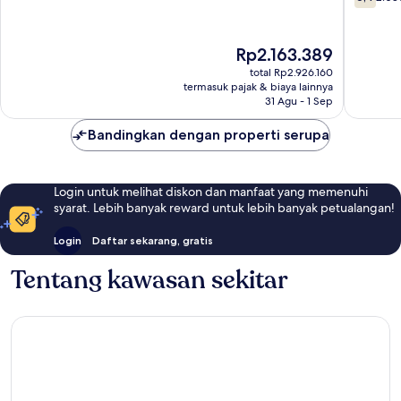
dari
10,
10,
Sangat
2.080
Baik,
Harga
Rp2.163.389
ulasan
1.326
sekarang
total Rp2.926.160
ulasan
Rp2.163.389
termasuk pajak & biaya lainnya
31 Agu - 1 Sep
Bandingkan dengan properti serupa
Login untuk melihat diskon dan manfaat yang memenuhi
syarat. Lebih banyak reward untuk lebih banyak petualangan!
Login
Daftar sekarang, gratis
Tentang kawasan sekitar