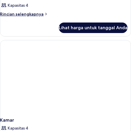
semua
View
Kapasitas 4
foto
untuk
Rincian
Rincian selengkapnya
lebih
Kamar
lanjut
Lihat harga untuk tanggal Anda
untuk
Kamar
Kamar
Kapasitas 4