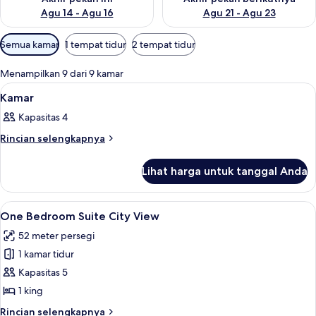
Agu 14 - Agu 16
Agu 21 - Agu 23
Filter
Semua kamar
1 tempat tidur
2 tempat tidur
tersedia
untuk
Menampilkan 9 dari 9 kamar
kamar
Lihat
Brankas, meja kerja, ruang kerja rama
18
Kamar
semua
Kapasitas 4
foto
untuk
Rincian
Rincian selengkapnya
lebih
Kamar
lanjut
Lihat harga untuk tanggal Anda
untuk
Kamar
Lihat
One Bedroom Suite City View | Brankas
20
One Bedroom Suite City View
semua
52 meter persegi
foto
1 kamar tidur
untuk
One
Kapasitas 5
Bedroom
1 king
Suite
Rincian
Rincian selengkapnya