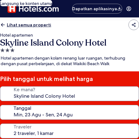
Langsung ke konten utama
Dapatkan aplikasinya
Lihat semua properti
Hotel apartemen
Skyline Island Colony Hotel
Properti
bintang
Hotel apartemen dengan kolam renang luar ruangan, terhubung
3.0
dengan pusat perbelanjaan, di dekat Waikiki Beach Walk
Pilih tanggal untuk melihat harga
Ke mana?
Tanggal
Traveler