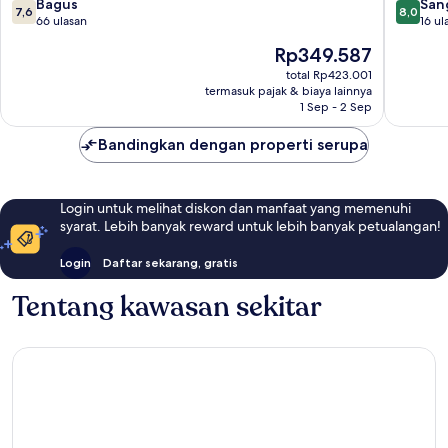
YOGYAKARTA
7.6
8.0
Bagus
San
7,6
8,0
Yogyakarta
dari
dari
66 ulasan
16 ul
10,
10,
Harga
Rp349.587
Bagus,
Sangat
sekarang
66
Baik,
total Rp423.001
Rp349.587
termasuk pajak & biaya lainnya
ulasan
16
1 Sep - 2 Sep
ulasan
Bandingkan dengan properti serupa
Login untuk melihat diskon dan manfaat yang memenuhi
syarat. Lebih banyak reward untuk lebih banyak petualangan!
Login
Daftar sekarang, gratis
Tentang kawasan sekitar