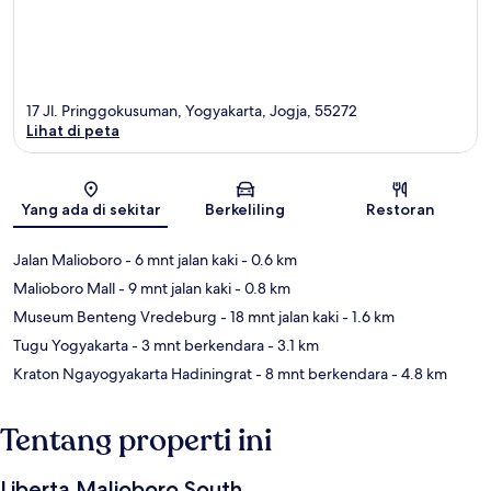
17 Jl. Pringgokusuman, Yogyakarta, Jogja, 55272
Lihat di peta
Peta
Yang ada di sekitar
Berkeliling
Restoran
Jalan Malioboro
- 6 mnt jalan kaki
- 0.6 km
Malioboro Mall
- 9 mnt jalan kaki
- 0.8 km
Museum Benteng Vredeburg
- 18 mnt jalan kaki
- 1.6 km
Tugu Yogyakarta
- 3 mnt berkendara
- 3.1 km
Kraton Ngayogyakarta Hadiningrat
- 8 mnt berkendara
- 4.8 km
Tentang properti ini
Liberta Malioboro South