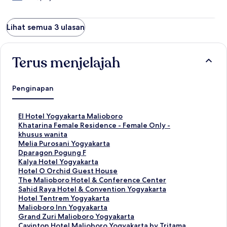
Lihat semua 3 ulasan
Terus menjelajah
Penginapan
T
El Hotel Yogyakarta Malioboro
a
T
Khatarina Female Residence - Female Only -
u
a
khusus wanita
t
u
T
Melia Purosani Yogyakarta
a
t
a
T
Dparagon Pogung F
n
a
u
a
T
Kalya Hotel Yogyakarta
S
n
t
u
a
T
Hotel O Orchid Guest House
t
S
a
t
u
a
T
The Malioboro Hotel & Conference Center
a
t
n
a
t
u
a
T
Sahid Raya Hotel & Convention Yogyakarta
n
a
S
n
a
t
u
a
T
Hotel Tentrem Yogyakarta
d
n
t
S
n
a
t
u
a
T
Malioboro Inn Yogyakarta
a
d
a
t
S
n
a
t
u
a
T
Grand Zuri Malioboro Yogyakarta
r
a
n
a
t
S
n
a
t
u
a
T
Cavinton Hotel Malioboro Yogyakarta by Tritama