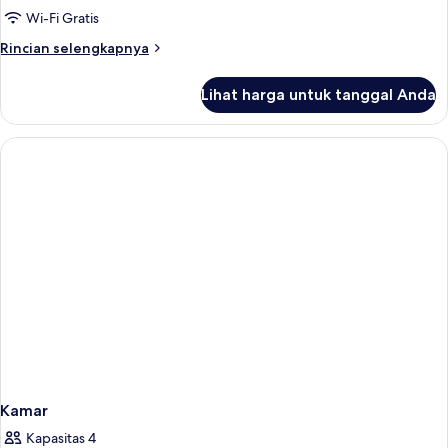
DELUXE
Wi-Fi Gratis
DOUBLE
Rincian
Rincian selengkapnya
ROOM
lebih
lanjut
Lihat harga untuk tanggal Anda
untuk
DELUXE
DOUBLE
ROOM
Kamar
Kapasitas 4