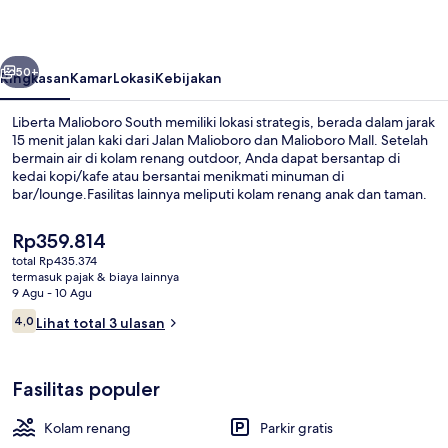
belumnya
Berikutnya
50+
Ringkasan
Kamar
Lokasi
Kebijakan
Liberta Malioboro South memiliki lokasi strategis, berada dalam jarak
15 menit jalan kaki dari Jalan Malioboro dan Malioboro Mall. Setelah
bermain air di kolam renang outdoor, Anda dapat bersantap di
kedai kopi/kafe atau bersantai menikmati minuman di
bar/lounge.Fasilitas lainnya meliputi kolam renang anak dan taman.
Harga
Rp359.814
saat
total Rp435.374
ini
termasuk pajak & biaya lainnya
Eksterior
Rp359.814
9 Agu - 10 Agu
Ulasan
4,0
Lihat total 3 ulasan
4,0 dari 10
Fasilitas populer
Kolam renang
Parkir gratis