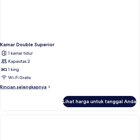
Kamar Double Superior
1 kamar tidur
Kapasitas 2
1 king
Wi-Fi Gratis
Rincian
Rincian selengkapnya
lebih
lanjut
Lihat harga untuk tanggal Anda
untuk
Kamar
Double
Superior