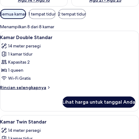
Agu 14 - Agu 16
Agu 21 - Agu 23
Filter
Semua kamar
1 tempat tidur
2 tempat tidur
tersedia
untuk
Menampilkan 8 dari 8 kamar
kamar
Lihat
Kamar Double Standar | Ruang kerja ra
13
Kamar Double Standar
semua
14 meter persegi
foto
1 kamar tidur
untuk
Kamar
Kapasitas 2
Double
1 queen
Standar
Wi-Fi Gratis
Rincian
Rincian selengkapnya
lebih
lanjut
Lihat harga untuk tanggal Anda
untuk
Kamar
Double
Lihat
Kamar Twin Standar | Ruang kerja rama
10
Standar
Kamar Twin Standar
semua
14 meter persegi
foto
1 kamar tidur