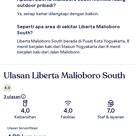
outdoor pribadi?
Ya, setiap kamar dilengkapi dengan balkon.
Seperti apa area di sekitar Liberta Malioboro
South?
Liberta Malioboro South berada di Pusat Kota Yogyakarta, 8
menit berjalan kaki dari Stasiun Yogyakarta dan 8 menit
berjalan kaki dari Jalan Malioboro.
Ulasan Liberta Malioboro South
Ulasan
4,0
3 ulasan
4,0
4,0
7,0
Kebersihan
Fasilitas
Staf & layanan
Ulasan
Ulasan terverifikasi