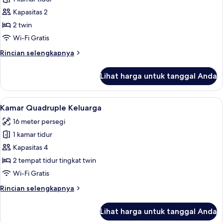
untuk
Kamar
Kapasitas 2
Twin
2 twin
Standar
Wi-Fi Gratis
Rincian
Rincian selengkapnya
lebih
lanjut
Lihat harga untuk tanggal Anda
untuk
Kamar
Twin
Lihat
Kamar Quadruple Keluarga | Ruang kerj
11
Standar
Kamar Quadruple Keluarga
semua
16 meter persegi
foto
1 kamar tidur
untuk
Kamar
Kapasitas 4
Quadruple
2 tempat tidur tingkat twin
Keluarga
Wi-Fi Gratis
Rincian
Rincian selengkapnya
lebih
lanjut
Lihat harga untuk tanggal Anda
untuk