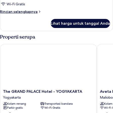
Wi-Fi Gratis
Rincian
Rincian selengkapnya
lebih
lanjut
Lihat harga untuk tanggal Anda
untuk
Kamar
Properti serupa
The GRAND PALACE Hotel - YOGYAKARTA
Aveta Ho
The
Aveta
The GRAND PALACE Hotel - YOGYAKARTA
Aveta 
GRAND
Hotel
Yogyakarta
Maliobo
PALACE
Maliobo
Kolam renang
Transportasi bandara
Kolam
Hotel
Maliobo
Parkir gratis
Wi-Fi Gratis
Wi-Fi 
-