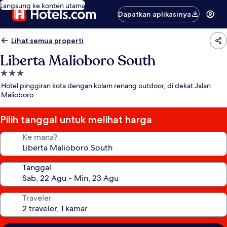
Langsung ke konten utama
Dapatkan aplikasinya
Lihat semua properti
Liberta Malioboro South
Properti
bintang
Hotel pinggiran kota dengan kolam renang outdoor, di dekat Jalan
3.0
Malioboro
Pilih tanggal untuk melihat harga
Ke mana?
Tanggal
Traveler