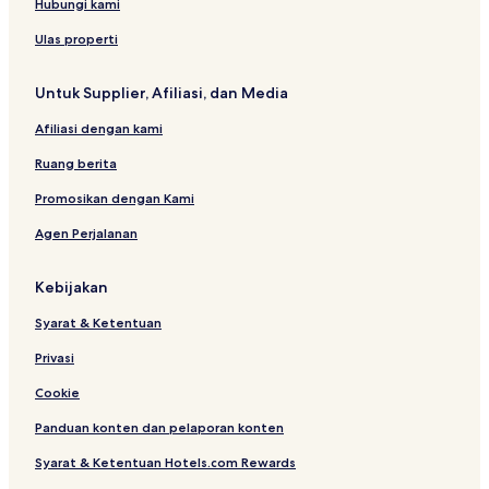
a
b
e
r
t
t
Hubungi kami
n
y
r
t
e
e
i
T
M
a
l
l
Ulas properti
t
r
a
a
i
l
Untuk Supplier, Afiliasi, dan Media
t
i
a
o
Afiliasi dengan kami
m
b
a
o
Ruang berita
H
r
o
o
Promosikan dengan Kami
s
Y
Agen Perjalanan
p
o
i
g
t
y
Kebijakan
a
a
l
k
Syarat & Ketentuan
i
a
t
r
Privasi
y
t
a
Cookie
b
Panduan konten dan pelaporan konten
y
A
Syarat & Ketentuan Hotels.com Rewards
S