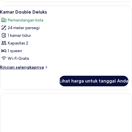
Kamar
Quadruple
Lihat
Kamar Double Deluks | Ruang kerja ram
9
Keluarga
Kamar Double Deluks
semua
Pemandangan kota
foto
24 meter persegi
untuk
Kamar
1 kamar tidur
Double
Kapasitas 2
Deluks
1 queen
Wi-Fi Gratis
Rincian
Rincian selengkapnya
lebih
lanjut
Lihat harga untuk tanggal Anda
untuk
Kamar
Double
Deluks