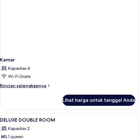
Kamar
Kapasitas 4
Wi-Fi Gratis
Rincian
Rincian selengkapnya
lebih
lanjut
Lihat harga untuk tanggal Anda
untuk
Kamar
Lihat
Ruang kerja ramah laptop, kedap suara,
5
DELUXE DOUBLE ROOM
semua
Kapasitas 2
foto
1 queen
untuk