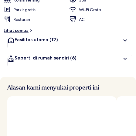
Kolam renang
Spa
t
Parkir gratis
Wi-Fi Gratis
e
Restoran
AC
r
b
Lihat semua
a
i
Fasilitas utama
(12)
k
o
Seperti di rumah sendiri
(6)
l
e
h
t
r
Alasan kami menyukai properti ini
a
v
e
l
e
r