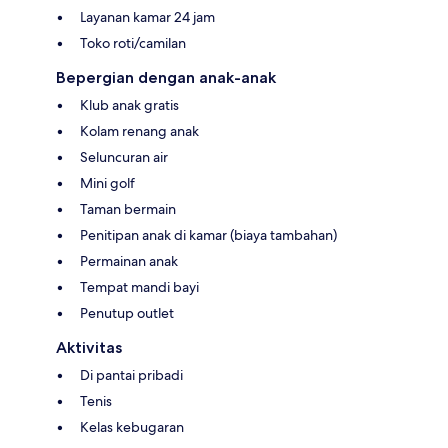
Layanan kamar 24 jam
Toko roti/camilan
Bepergian dengan anak-anak
Klub anak gratis
Kolam renang anak
Seluncuran air
Mini golf
Taman bermain
Penitipan anak di kamar (biaya tambahan)
Permainan anak
Tempat mandi bayi
Penutup outlet
Aktivitas
Di pantai pribadi
Tenis
Kelas kebugaran