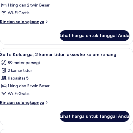
2
1 king dan 2 twin Besar
kamar
Wi-Fi Gratis
tidur,
Rincian
Rincian selengkapnya
2
lebih
kamar
lanjut
Lihat harga untuk tanggal Anda
mandi
untuk
Suite
Keluarga,
Lihat
Minibar gratis, brankas, meja kerja, d
9
2
Suite Keluarga, 2 kamar tidur, akses ke kolam renang
semua
kamar
89 meter persegi
tidur,
foto
2
2 kamar tidur
untuk
kamar
Suite
Kapasitas 5
mandi
Keluarga,
1 king dan 2 twin Besar
2
Wi-Fi Gratis
kamar
Rincian
Rincian selengkapnya
tidur,
lebih
akses
lanjut
Lihat harga untuk tanggal Anda
untuk
ke
Suite
kolam
Keluarga,
Lihat
Kamar Double atau Twin Deluks, peman