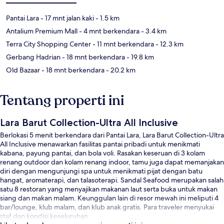
Pantai Lara
- 17 mnt jalan kaki
- 1.5 km
Antalium Premium Mall
- 4 mnt berkendara
- 3.4 km
Terra City Shopping Center
- 11 mnt berkendara
- 12.3 km
Gerbang Hadrian
- 18 mnt berkendara
- 19.8 km
Old Bazaar
- 18 mnt berkendara
- 20.2 km
Tentang properti ini
Lara Barut Collection-Ultra All Inclusive
Berlokasi 5 menit berkendara dari Pantai Lara, Lara Barut Collection-Ultra
All Inclusive menawarkan fasilitas pantai pribadi untuk menikmati
kabana, payung pantai, dan bola voli. Rasakan keseruan di 3 kolam
renang outdoor dan kolam renang indoor, tamu juga dapat memanjakan
diri dengan mengunjungi spa untuk menikmati pijat dengan batu
hangat, aromaterapi, dan talasoterapi. Sandal Seafood merupakan salah
satu 8 restoran yang menyajikan makanan laut serta buka untuk makan
siang dan makan malam. Keunggulan lain di resor mewah ini meliputi 4
bar/lounge, klub malam, dan klub anak gratis. Para traveler menyukai
staf dan kondisi keseluruhan.