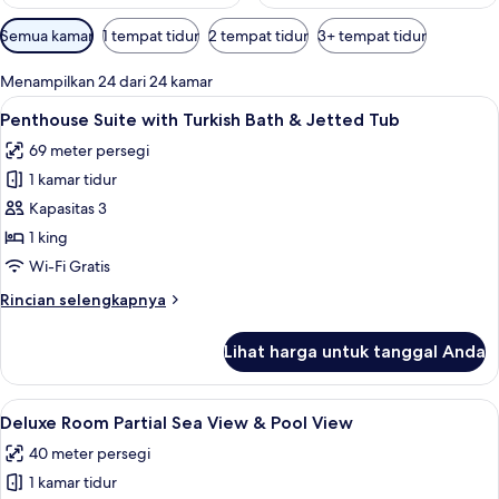
Filter
Semua kamar
1 tempat tidur
2 tempat tidur
3+ tempat tidur
tersedia
untuk
Menampilkan 24 dari 24 kamar
kamar
Lihat
Shower, pancuran 
7
Penthouse Suite with Turkish Bath & Jetted Tub
semua
69 meter persegi
foto
1 kamar tidur
untuk
Penthouse
Kapasitas 3
Suite
1 king
with
Wi-Fi Gratis
Turkish
Rincian
Rincian selengkapnya
Bath
lebih
&
lanjut
Lihat harga untuk tanggal Anda
untuk
Jetted
Penthouse
Tub
Suite
Lihat
Balkon
7
with
Deluxe Room Partial Sea View & Pool View
semua
Turkish
40 meter persegi
Bath
foto
&
1 kamar tidur
untuk
Jetted