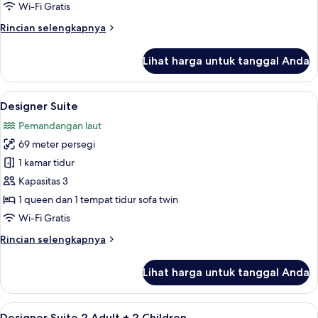
Twin
Wi-Fi Gratis
Deluks,
Rincian
Rincian selengkapnya
akses
lebih
ke
lanjut
Lihat harga untuk tanggal Anda
untuk
kolam
Kamar
renang,
Double
Lihat
Jet tub
pemandangan
7
atau
Designer Suite
semua
Twin
kolam
Pemandangan laut
Deluks,
foto
renang
akses
69 meter persegi
untuk
ke
Designer
1 kamar tidur
kolam
Suite
renang,
Kapasitas 3
pemandangan
1 queen dan 1 tempat tidur sofa twin
kolam
Wi-Fi Gratis
renang
Rincian
Rincian selengkapnya
lebih
lanjut
Lihat harga untuk tanggal Anda
untuk
Designer
Suite
Lihat
Jet tub
7
Designer Suite 2 Adult + 2 Children