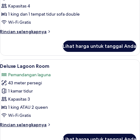
Suite
Kapasitas 4
Jetted
1 king dan 1 tempat tidur sofa double
Tub
Wi-Fi Gratis
&
Rincian
Rincian selengkapnya
Sea
lebih
View
lanjut
Lihat harga untuk tanggal Anda
2
untuk
Corner
Adult
Suite
Lihat
Deluxe Lagoon Room | Minibar gratis, 
+
5
Jetted
Deluxe Lagoon Room
semua
2
Tub
Pemandangan laguna
&
foto
Children
Sea
43 meter persegi
untuk
View
Deluxe
1 kamar tidur
2
Lagoon
Adult
Kapasitas 3
+
Room
1 king ATAU 2 queen
2
Wi-Fi Gratis
Children
Rincian
Rincian selengkapnya
lebih
lanjut
Lihat harga untuk tanggal Anda