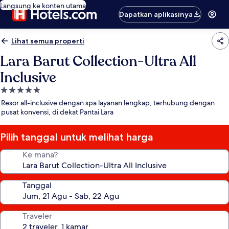
Langsung ke konten utama
Dapatkan aplikasinya
Lihat semua properti
Lara Barut Collection-Ultra All
Inclusive
Properti
bintang
Resor all-inclusive dengan spa layanan lengkap, terhubung dengan
5.0
pusat konvensi, di dekat Pantai Lara
Pilih tanggal untuk melihat harga
Ke mana?
Tanggal
Traveler