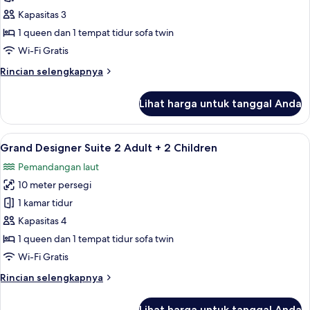
Designer
Kapasitas 3
Suite
1 queen dan 1 tempat tidur sofa twin
Wi-Fi Gratis
Rincian
Rincian selengkapnya
lebih
lanjut
Lihat harga untuk tanggal Anda
untuk
Grand
Designer
Lihat
Jet tub
11
Suite
Grand Designer Suite 2 Adult + 2 Children
semua
Pemandangan laut
foto
10 meter persegi
untuk
Grand
1 kamar tidur
Designer
Kapasitas 4
Suite
1 queen dan 1 tempat tidur sofa twin
2
Wi-Fi Gratis
Adult
Rincian
Rincian selengkapnya
+
lebih
2
lanjut
Lihat harga untuk tanggal Anda