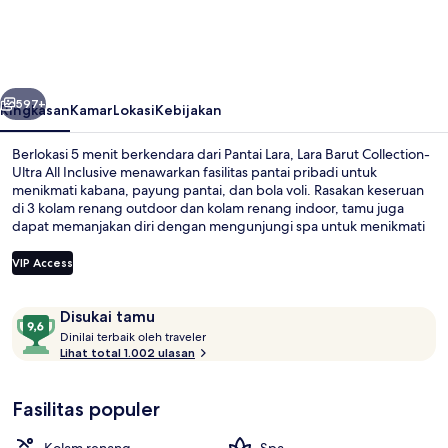
Collection-
Ultra
All
belumnya
Berikutnya
Inclusive
597+
Ringkasan
Kamar
Lokasi
Kebijakan
Berlokasi 5 menit berkendara dari Pantai Lara, Lara Barut Collection-
Ultra All Inclusive menawarkan fasilitas pantai pribadi untuk
menikmati kabana, payung pantai, dan bola voli. Rasakan keseruan
di 3 kolam renang outdoor dan kolam renang indoor, tamu juga
dapat memanjakan diri dengan mengunjungi spa untuk menikmati
pijat dengan batu hangat, aromaterapi, dan talasoterapi. Sandal
Seafood merupakan salah satu 8 restoran yang menyajikan makanan
VIP Access
laut serta buka untuk makan siang dan makan malam. Keunggulan
lain di resor mewah ini meliputi 4 bar/lounge, klub malam, dan klub
Ulasan
9,6
anak gratis. Para traveler menyukai staf dan kondisi keseluruhan.
Disukai tamu
Kolam renang indoor dan 3 kolam re
D
dari
Dinilai terbaik oleh traveler
i
Lihat total 1.002 ulasan
10,
n
Disukai
i
tamu
Fasilitas populer
l
a
i