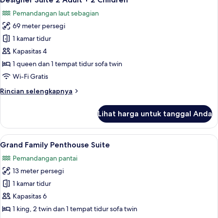
semua
Pemandangan laut sebagian
foto
69 meter persegi
untuk
Designer
1 kamar tidur
Suite
Kapasitas 4
2
1 queen dan 1 tempat tidur sofa twin
Adult
Wi-Fi Gratis
+
Rincian
Rincian selengkapnya
2
lebih
Children
lanjut
Lihat harga untuk tanggal Anda
untuk
Designer
Suite
Lihat
Minibar gratis, brankas, meja kerja, d
6
2
Grand Family Penthouse Suite
semua
Adult
Pemandangan pantai
+
foto
2
13 meter persegi
untuk
Children
Grand
1 kamar tidur
Family
Kapasitas 6
Penthouse
1 king, 2 twin dan 1 tempat tidur sofa twin
Suite