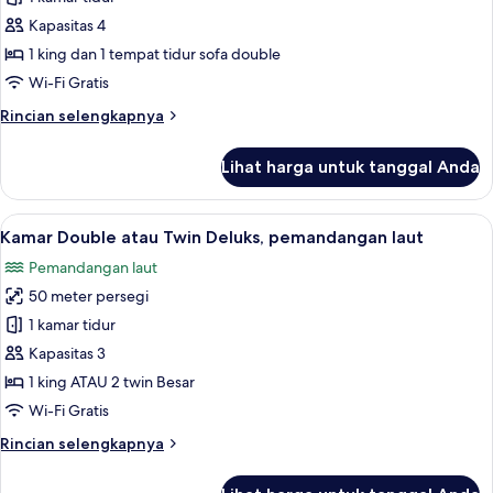
Deluxe
Kapasitas 4
Room
Partial
1 king dan 1 tempat tidur sofa double
Sea
Wi-Fi Gratis
View
Rincian
Rincian selengkapnya
&
lebih
Pool
lanjut
Lihat harga untuk tanggal Anda
untuk
View
Deluxe
2
Room
Lihat
Minibar gratis, brankas, meja kerja, d
Adult
6
Partial
Kamar Double atau Twin Deluks, pemandangan laut
semua
Sea
+
Pemandangan laut
View
foto
2
&
50 meter persegi
untuk
Children
Pool
Kamar
1 kamar tidur
View
Double
2
Kapasitas 3
Adult
atau
1 king ATAU 2 twin Besar
+
Twin
Wi-Fi Gratis
2
Deluks,
Children
Rincian
Rincian selengkapnya
pemandangan
lebih
laut
lanjut