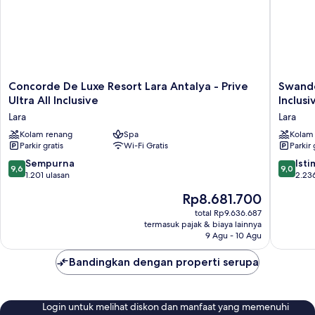
Concorde
Swando
Concorde De Luxe Resort Lara Antalya - Prive
Swando
De
Hotels
Ultra All Inclusive
Inclusi
Luxe
&
Lara
Lara
Resort
Resort
Lara
Kolam renang
Spa
Topkapi
Kolam
Parkir gratis
Wi-Fi Gratis
Parkir 
Antalya
Palace
-
-
9.6
9.0
Sempurna
Ist
9,6
9,0
Prive
All
dari
dari
1.201 ulasan
2.23
Ultra
Inclusiv
10,
10,
Harga
Rp8.681.700
All
Lara
Sempurna,
Istimew
sekarang
Inclusive
1.201
2.236
total Rp9.636.687
Rp8.681.700
Lara
termasuk pajak & biaya lainnya
ulasan
ulasan
9 Agu - 10 Agu
Bandingkan dengan properti serupa
Login untuk melihat diskon dan manfaat yang memenuhi