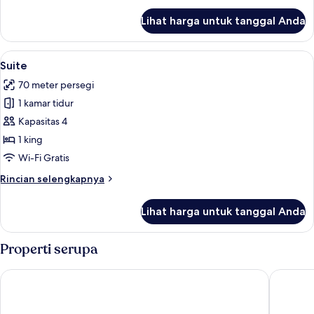
+
lanjut
Lihat harga untuk tanggal Anda
untuk
2
Designer
Children
Junior
Lihat
Suite | Minibar gratis, brankas, meja 
7
Suite
Suite
semua
2
70 meter persegi
Adult
foto
+
1 kamar tidur
untuk
2
Suite
Kapasitas 4
Children
1 king
Wi-Fi Gratis
Rincian
Rincian selengkapnya
lebih
lanjut
Lihat harga untuk tanggal Anda
untuk
Suite
Properti serupa
Concorde De Luxe Resort Lara Antalya - Prive Ultra All Inclusiv
Swandor 