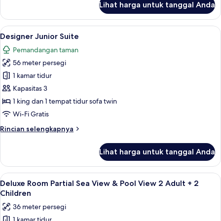
Lihat harga untuk tanggal Anda
untuk
Kamar
Double
Lihat
Minibar gratis, brankas, meja kerja, d
5
atau
Designer Junior Suite
semua
Twin
Pemandangan taman
Deluks,
foto
pemandangan
56 meter persegi
untuk
laut
Designer
1 kamar tidur
terbatas
Junior
Kapasitas 3
Suite
1 king dan 1 tempat tidur sofa twin
Wi-Fi Gratis
Rincian
Rincian selengkapnya
lebih
lanjut
Lihat harga untuk tanggal Anda
untuk
Designer
Junior
Lihat
Balkon
7
Suite
Deluxe Room Partial Sea View & Pool View 2 Adult + 2
semua
Children
foto
36 meter persegi
untuk
1 kamar tidur