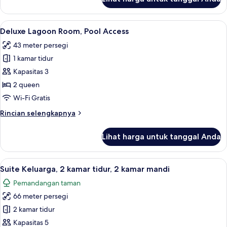
untuk
Deluxe
Lagoon
Lihat
Deluxe Lagoon Room, Pool Access | Min
5
Room
Deluxe Lagoon Room, Pool Access
semua
43 meter persegi
foto
1 kamar tidur
untuk
Deluxe
Kapasitas 3
Lagoon
2 queen
Room,
Wi-Fi Gratis
Pool
Rincian
Rincian selengkapnya
Access
lebih
lanjut
Lihat harga untuk tanggal Anda
untuk
Deluxe
Lagoon
Lihat
Minibar gratis, brankas, meja kerja, d
7
Room,
Suite Keluarga, 2 kamar tidur, 2 kamar mandi
semua
Pool
Pemandangan taman
Access
foto
66 meter persegi
untuk
Suite
2 kamar tidur
Keluarga,
Kapasitas 5