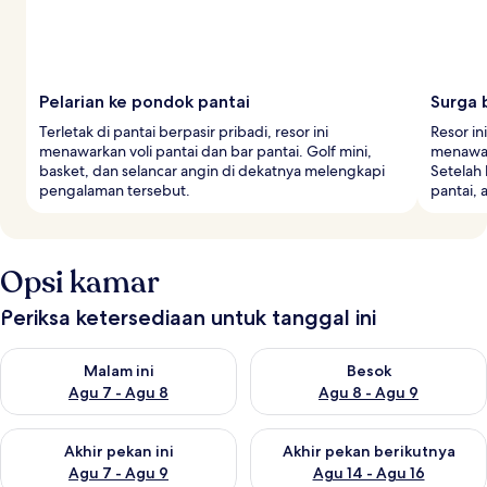
Pelarian ke pondok pantai
Surga 
Terletak di pantai berpasir pribadi, resor ini
Resor i
menawarkan voli pantai dan bar pantai. Golf mini,
menawar
basket, dan selancar angin di dekatnya melengkapi
Setelah 
pengalaman tersebut.
pantai, 
Opsi kamar
Periksa ketersediaan untuk tanggal ini
Periksa ketersediaan untuk malam ini Agu 7 - Agu 8
Periksa ketersediaan untuk be
Malam ini
Besok
Agu 7 - Agu 8
Agu 8 - Agu 9
Periksa ketersediaan untuk akhir pekan ini Agu 7 - Agu 9
Periksa ketersediaan untuk ak
Akhir pekan ini
Akhir pekan berikutnya
Agu 7 - Agu 9
Agu 14 - Agu 16