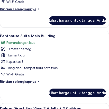
Wi-Fi Gratis
Rincian
Rincian selengkapnya
lebih
lanjut
Lihat harga untuk tanggal Anda
untuk
Grand
Family
Lihat
Minibar gratis, brankas, meja kerja, d
6
Penthouse
Penthouse Suite Main Building
semua
Suite
Pemandangan laut
foto
10 meter persegi
untuk
Penthouse
1 kamar tidur
Suite
Kapasitas 3
Main
1 king dan 1 tempat tidur sofa twin
Building
Wi-Fi Gratis
Rincian
Rincian selengkapnya
lebih
lanjut
Lihat harga untuk tanggal Anda
untuk
Penthouse
Suite
Lihat
Minibar gratis, brankas, meja kerja, d
6
Main
Deluxe Direct Sea View 2 Adults + 2 Children