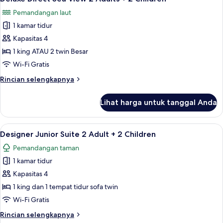
semua
Building
Pemandangan laut
foto
1 kamar tidur
untuk
Deluxe
Kapasitas 4
Direct
1 king ATAU 2 twin Besar
Sea
Wi-Fi Gratis
View
Rincian
Rincian selengkapnya
2
lebih
Adults
lanjut
Lihat harga untuk tanggal Anda
untuk
+
Deluxe
2
Direct
Lihat
Minibar gratis, brankas, meja kerja, d
Children
5
Sea
Designer Junior Suite 2 Adult + 2 Children
semua
View
Pemandangan taman
2
foto
Adults
1 kamar tidur
untuk
+
Designer
Kapasitas 4
2
Junior
Children
1 king dan 1 tempat tidur sofa twin
Suite
Wi-Fi Gratis
2
Rincian
Rincian selengkapnya
Adult
lebih