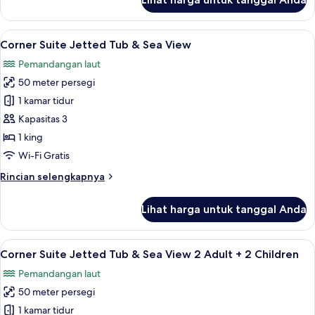
Children
untuk
Grand
Designer
Lihat
Minibar gratis, brankas, meja kerja, d
5
Suite
Corner Suite Jetted Tub & Sea View
semua
2
Pemandangan laut
Adult
foto
+
50 meter persegi
untuk
2
Corner
1 kamar tidur
Children
Suite
Kapasitas 3
Jetted
1 king
Tub
Wi-Fi Gratis
&
Rincian
Rincian selengkapnya
Sea
lebih
View
lanjut
Lihat harga untuk tanggal Anda
untuk
Corner
Suite
Lihat
Minibar gratis, brankas, meja kerja, d
5
Jetted
Corner Suite Jetted Tub & Sea View 2 Adult + 2 Children
semua
Tub
Pemandangan laut
&
foto
Sea
50 meter persegi
untuk
View
Corner
1 kamar tidur