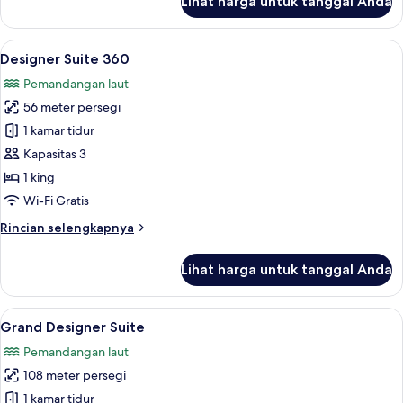
Lihat harga untuk tanggal Anda
untuk
Kamar
Double
Lihat
Designer Suite 360 | Jet tub
8
atau
Designer Suite 360
semua
Twin
Pemandangan laut
Deluks,
foto
pemandangan
56 meter persegi
untuk
laut
Designer
1 kamar tidur
Suite
Kapasitas 3
360
1 king
Wi-Fi Gratis
Rincian
Rincian selengkapnya
lebih
lanjut
Lihat harga untuk tanggal Anda
untuk
Designer
Suite
Lihat
Jet tub
11
360
Grand Designer Suite
semua
Pemandangan laut
foto
108 meter persegi
untuk
Grand
1 kamar tidur