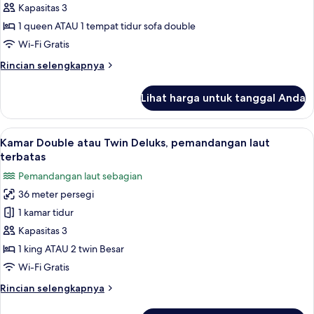
Deluxe
Kapasitas 3
Tub
Room
1 queen ATAU 1 tempat tidur sofa double
Partial
Wi-Fi Gratis
Sea
Rincian
Rincian selengkapnya
View
lebih
&
lanjut
Lihat harga untuk tanggal Anda
untuk
Pool
Deluxe
View
Room
Lihat
Minibar gratis, brankas, meja kerja, d
5
Partial
Kamar Double atau Twin Deluks, pemandangan laut
semua
Sea
terbatas
View
foto
Pemandangan laut sebagian
&
untuk
Pool
36 meter persegi
Kamar
View
1 kamar tidur
Double
atau
Kapasitas 3
Twin
1 king ATAU 2 twin Besar
Deluks,
Wi-Fi Gratis
pemandangan
Rincian
Rincian selengkapnya
laut
lebih
terbatas
lanjut