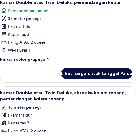
renang
5
2
Kamar Double atau Twin Deluks, pemandangan kebun
semua
kamar
Pemandangan taman
tidur,
foto
akses
33 meter persegi
untuk
ke
Kamar
1 kamar tidur
kolam
Double
renang
Kapasitas 3
atau
1 king ATAU 2 queen
Twin
Wi-Fi Gratis
Deluks,
Rincian
Rincian selengkapnya
pemandangan
lebih
kebun
lanjut
Lihat harga untuk tanggal Anda
untuk
Kamar
Double
Lihat
Minibar gratis, brankas, meja kerja, d
8
atau
Kamar Double atau Twin Deluks, akses ke kolam renang,
semua
Twin
pemandangan kolam renang
Deluks,
foto
43 meter persegi
pemandangan
untuk
kebun
1 kamar tidur
Kamar
Kapasitas 3
Double
atau
1 king ATAU 2 queen