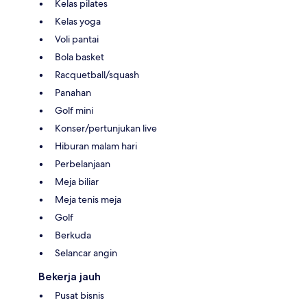
Kelas pilates
Kelas yoga
Voli pantai
Bola basket
Racquetball/squash
Panahan
Golf mini
Konser/pertunjukan live
Hiburan malam hari
Perbelanjaan
Meja biliar
Meja tenis meja
Golf
Berkuda
Selancar angin
Bekerja jauh
Pusat bisnis