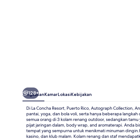
Puerto
Rico,
Autograph
Collection
128+
Ringkasan
Kamar
Lokasi
Kebijakan
Di La Concha Resort, Puerto Rico, Autograph Collection, 
pantai, yoga, dan bola voli, serta hanya beberapa langkah 
semua orang di 3 kolam renang outdoor, sedangkan tamu 
pijat jaringan dalam, body wrap, and aromaterapi. Anda bi
tempat yang sempurna untuk menikmati minuman dingin.Keu
kasino, dan klub malam. Kolam renang dan staf mendapatkan