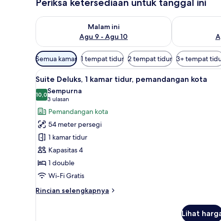
Periksa ketersediaan untuk tanggal ini
Periksa ketersediaan untuk malam ini Agu 9 - Agu 10
Periksa keter
Malam ini
Agu 9 - Agu 10
A
Filter
Semua kamar
1 tempat tidur
2 tempat tidur
3+ tempat tid
tersedia
Lihat
Suite Deluks, 1 kamar tidur, p
untuk
10
Suite Deluks, 1 kamar tidur, pemandangan kota
semua
kamar
Sempurna
foto
10,0
10,0 dari 10
(3
3 ulasan
untuk
ulasan)
Pemandangan kota
Suite
54 meter persegi
Deluks,
1 kamar tidur
1
Kapasitas 4
kamar
1 double
tidur,
pemandangan
Wi-Fi Gratis
kota
Rincian
Rincian selengkapnya
lebih
lanjut
Lihat harg
untuk