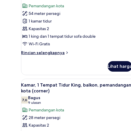
tidur
untuk
ulasan)
Pemandangan kota
Sofa,
Suite
balkon,
54 meter persegi
Deluks,
pemandangan
1 kamar tidur
1
samudra
Kapasitas 2
kamar
1 king dan 1 tempat tidur sofa double
tidur
Wi-Fi Gratis
Rincian
Rincian selengkapnya
lebih
lanjut
Lihat harg
untuk
Suite
Deluks,
Lihat
Seprai premium, selimut bulu a
5
1
Kamar, 1 Tempat Tidur King, balkon, pemandanga
semua
kamar
kota (corner)
tidur
foto
Bagus
7,6
untuk
7,6 dari 10
(9
9 ulasan
Kamar,
ulasan)
Pemandangan kota
1
28 meter persegi
Tempat
Kapasitas 2
Tidur