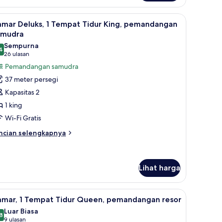
mar,
m, selimut bulu angsa, brankas, dan meja kerja
rankas, dan meja kerja
ihat
Kamar Deluks, 1 Tempat Tidur King, pemandan
empat
4
amar Deluks, 1 Tempat Tidur King, pemandangan
dur
emua
amudra
ng,
oto
Sempurna
lkon,
4
ntuk
9,4 dari 10
(26
26 ulasan
emandangan
amar
sor
ulasan)
Pemandangan samudra
eluks,
37 meter persegi
Kapasitas 2
empat
1 king
idur
Wi-Fi Gratis
ing,
emandangan
ncian
ncian selengkapnya
bih
amudra
njut
tuk
Lihat harga
amar
luks,
rankas, dan meja kerja
ihat
Seprai premium, selimut bulu angsa, brankas,
empat
1
amar, 1 Tempat Tidur Queen, pemandangan resor
dur
emua
Luar Biasa
ng,
oto
8
8,8 dari 10
(9
9 ulasan
emandangan