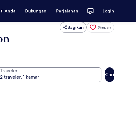
rti Anda
Dukungan
Perjalanan
Login
Bagikan
Simpan
on
Traveler
Cari