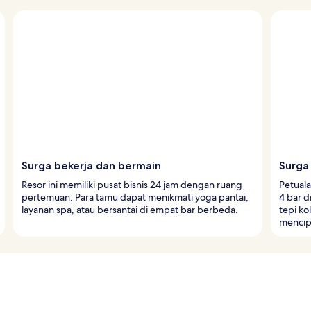
Surga bekerja dan bermain
Surga 
Resor ini memiliki pusat bisnis 24 jam dengan ruang
Petuala
pertemuan. Para tamu dapat menikmati yoga pantai,
4 bar d
layanan spa, atau bersantai di empat bar berbeda.
tepi ko
mencip