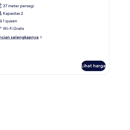
ntuk
ulasan)
mudra
37 meter persegi
amar,
Kapasitas 2
1 queen
empat
Wi-Fi Gratis
idur
ueen,
ncian
ncian selengkapnya
bih
emandangan
njut
esor
tuk
mar,
Lihat harga
empat
dur
een,
emandangan
sor