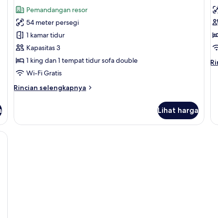
untuk
u
ulasan)
sa
Pemandangan resor
Suite
K
54 meter persegi
Deluks,
1
1 kamar tidur
1
T
Kapasitas 3
kamar
T
1 king dan 1 tempat tidur sofa double
tidur
Q
Ri
Ri
le
p
Wi-Fi Gratis
la
r
Rincian
Rincian selengkapnya
un
lebih
Ka
lanjut
1
a
Lihat harga
untuk
T
Suite
Ti
Deluks,
Qu
ngsa, brankas, dan meja kerja
1
p
n
kamar
re
tidur