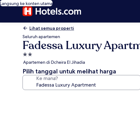
Langsung ke konten utama
Lihat semua properti
Seluruh apartemen
Fadessa Luxury Apart
Properti
bintang
Apartemen di Dcheira El Jihadia
2.0
Pilih tanggal untuk melihat harga
Ke mana?
Galeri
foto
untuk
Fadessa
Luxury