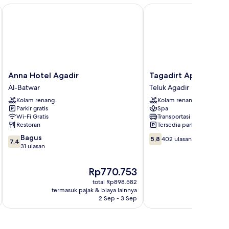
Anna Hotel Agadir
Tagadirt Appart-Hotel
Anna
Tagadirt
Anna Hotel Agadir
Tagadirt Appart-Hot
Hotel
Appart-
Al-Batwar
Teluk Agadir
Agadir
Hotel
Kolam renang
Kolam renang
Al-
Teluk
Parkir gratis
Spa
Batwar
Agadir
Wi-Fi Gratis
Transportasi bandara
Restoran
Tersedia parkir
7.4
5.8
Bagus
5,8
402 ulasan
7,4
dari
dari
31 ulasan
10,
10,
Bagus,
402
Harga
Ha
Rp770.753
R
31
ulasan
sekarang
se
total Rp898.582
ulasan
Rp770.753
Rp
termasuk pajak & biaya lainnya
termasuk paj
2 Sep - 3 Sep