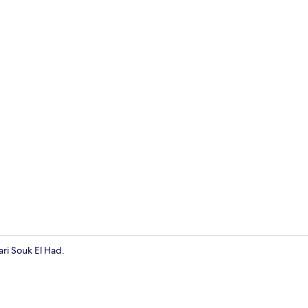
Apartemen, d
ri Souk El Had.
Tempat mak