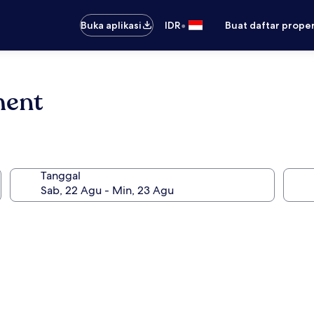
•
Buka aplikasi
IDR
Buat daftar prope
ment
Tanggal