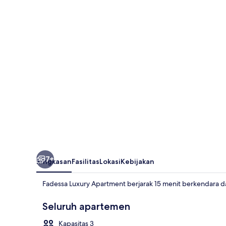
Apartment
7+
Ringkasan
Fasilitas
Lokasi
Kebijakan
Fadessa Luxury Apartment berjarak 15 menit berkendara da
Seluruh apartemen
Kapasitas 3