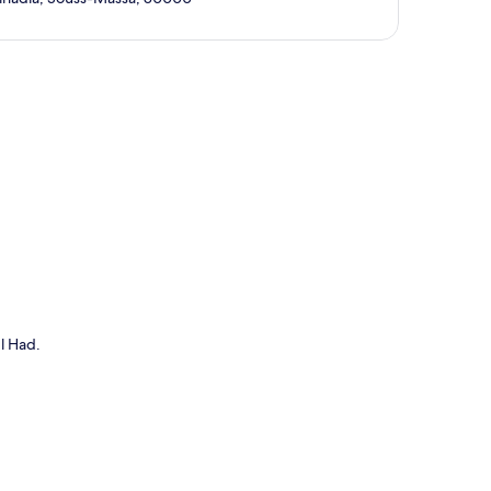
a
l Had.