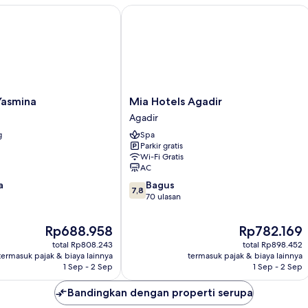
smina
Mia Hotels Agadir
Mia
Yasmina
Mia Hotels Agadir
Hotels
Agadir
Agadir
g
Spa
Agadir
Parkir gratis
Wi-Fi Gratis
AC
7.8
a
Bagus
7,8
dari
70 ulasan
10,
Bagus,
Harga
Harga
Rp688.958
Rp782.169
70
sekarang
sekarang
total Rp808.243
total Rp898.452
ulasan
Rp688.958
Rp782.169
termasuk pajak & biaya lainnya
termasuk pajak & biaya lainnya
1 Sep - 2 Sep
1 Sep - 2 Sep
Bandingkan dengan properti serupa