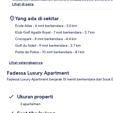
Lihat di peta
Yang ada di sekitar
École Atlas
- 6 mnt berkendara
- 3.0 km
Klub Golf Agadir Royal
- 7 mnt berkendara
- 3.7 km
Pet
Crocopark
- 8 mnt berkendara
- 4.4 km
Golf du Soleil
- 9 mnt berkendara
- 3.7 km
Poste de Police
- 10 mnt berkendara
- 4.1 km
Lihat selengkapnya
Fadessa Luxury Apartment
Fadessa Luxury Apartment berjarak 15 menit berkendara dari Souk E
Ukuran properti
3 apartemen