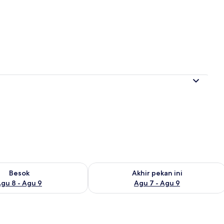
a
sediaan untuk besok Agu 8 - Agu 9
Periksa ketersediaan untuk akhir peka
Besok
Akhir pekan ini
gu 8 - Agu 9
Agu 7 - Agu 9