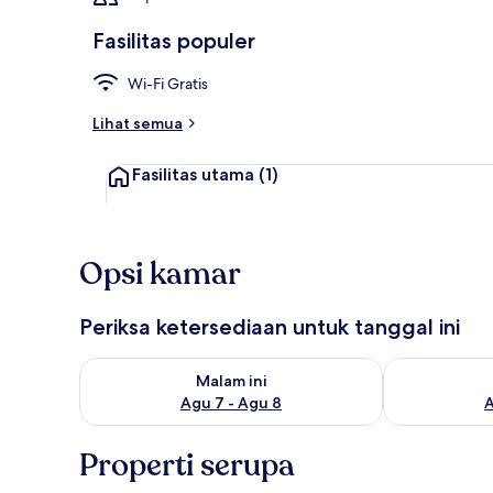
Fasilitas populer
Wi-Fi Gratis
Area keluarg
Lihat semua
Fasilitas utama
(1)
Opsi kamar
Periksa ketersediaan untuk tanggal ini
Periksa ketersediaan untuk malam ini Agu 7 - Agu 8
Periksa keter
Malam ini
Agu 7 - Agu 8
A
Properti serupa