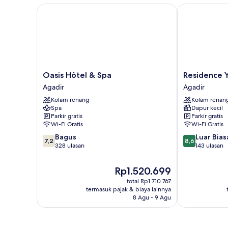
Oasis Hôtel & Spa
Residence Ya
Oasis
Residence
Oasis Hôtel & Spa
Residence 
Hôtel
Yasmina
Agadir
Agadir
&
Agadir
Kolam renang
Kolam renan
Spa
Spa
Dapur kecil
Agadir
Parkir gratis
Parkir gratis
Wi-Fi Gratis
Wi-Fi Gratis
7.2
8.6
Bagus
Luar Bias
7,2
8,6
dari
dari
328 ulasan
143 ulasan
10,
10,
Bagus,
Luar
Harga
Rp1.520.699
328
Biasa,
sekarang
total Rp1.710.767
ulasan
143
Rp1.520.699
termasuk pajak & biaya lainnya
ulasan
8 Agu - 9 Agu