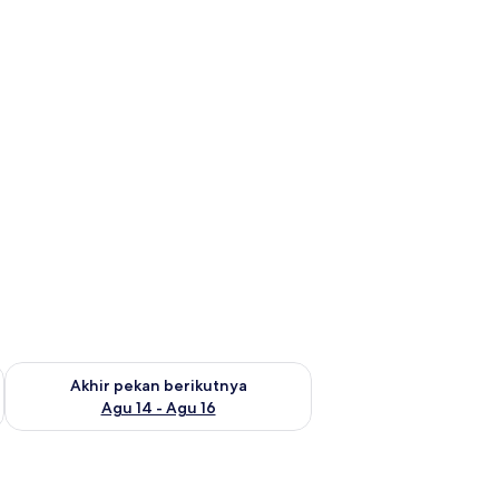
n ini Agu 7 - Agu 9
Periksa ketersediaan untuk akhir pekan berikutnya Agu 14 - A
Akhir pekan berikutnya
Agu 14 - Agu 16