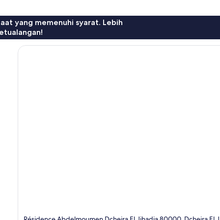
faat yang memenuhi syarat. Lebih
etualangan!
Résidence Abdelmoumen Dcheira El Jihadia 80000, Dcheira El 