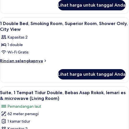
lanjut
Room,
Lihat harga untuk tanggal Anda
untuk
Deluxe
2
Room,
Single
Lihat
Seprai katun Mesir, seprai premium, m
11
Beds,
City
1 Double Bed, Smoking Room, Superior Room, Shower Only,
semua
Smoking
City View
View,
Room,
foto
Bathtub
Kapasitas 2
Deluxe
untuk
Room,
1 double
1
City
Wi-Fi Gratis
Double
View,
Bathtub
Bed,
Rincian
Rincian selengkapnya
lebih
Smoking
lanjut
Room,
Lihat harga untuk tanggal Anda
untuk
Superior
1
Room,
Double
Lihat
Suite, 1 Tempat Tidur Double, Bebas A
24
Bed,
Shower
Suite, 1 Tempat Tidur Double, Bebas Asap Rokok, lemari es
semua
Smoking
& microwave (Living Room)
Only,
Room,
foto
City
Pemandangan laut
Superior
untuk
View
Room,
62 meter persegi
Suite,
Shower
1 kamar tidur
1
Only,
City
Kapasitas 2