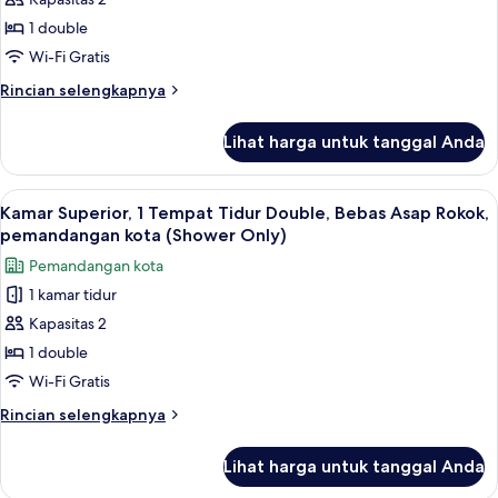
Tempat
View
Tidur
1 double
Double,
Wi-Fi Gratis
Bebas
Rincian
Rincian selengkapnya
Asap
lebih
Rokok,
lanjut
Lihat harga untuk tanggal Anda
untuk
lemari
Suite,
es
1
Lihat
Seprai katun Mesir, seprai premium, m
&
15
Tempat
Kamar Superior, 1 Tempat Tidur Double, Bebas Asap Rokok,
semua
microwave
Tidur
pemandangan kota (Shower Only)
Double,
foto
(Living
Pemandangan kota
Bebas
untuk
Room)
Asap
1 kamar tidur
Kamar
Rokok,
Kapasitas 2
Superior,
lemari
es
1
1 double
&
Tempat
Wi-Fi Gratis
microwave
Tidur
(Living
Rincian
Rincian selengkapnya
Double,
Room)
lebih
Bebas
lanjut
Lihat harga untuk tanggal Anda
untuk
Asap
Kamar