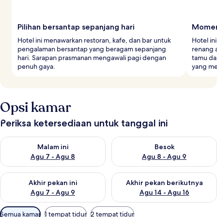
Pilihan bersantap sepanjang hari
Momen 
Hotel ini menawarkan restoran, kafe, dan bar untuk
Hotel in
pengalaman bersantap yang beragam sepanjang
renang a
hari. Sarapan prasmanan mengawali pagi dengan
tamu da
penuh gaya.
yang me
Opsi kamar
Periksa ketersediaan untuk tanggal ini
Periksa ketersediaan untuk malam ini Agu 7 - Agu 8
Periksa ketersediaan untuk be
Malam ini
Besok
Agu 7 - Agu 8
Agu 8 - Agu 9
Periksa ketersediaan untuk akhir pekan ini Agu 7 - Agu 9
Periksa ketersediaan untuk ak
Akhir pekan ini
Akhir pekan berikutnya
Agu 7 - Agu 9
Agu 14 - Agu 16
Filter
Semua kamar
1 tempat tidur
2 tempat tidur