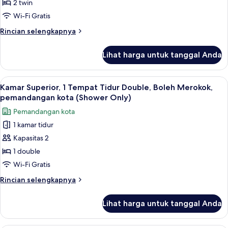
2
2 twin
Tempat
Wi-Fi Gratis
Tidur
Rincian
Rincian selengkapnya
Twin,
lebih
bathtub,
lanjut
Lihat harga untuk tanggal Anda
untuk
pemandangan
Kamar
kota
Deluks,
Lihat
Seprai katun Mesir, seprai premium, m
14
2
Kamar Superior, 1 Tempat Tidur Double, Boleh Merokok,
semua
Tempat
pemandangan kota (Shower Only)
Tidur
foto
Pemandangan kota
Twin,
untuk
bathtub,
1 kamar tidur
Kamar
pemandangan
Kapasitas 2
Superior,
kota
1
1 double
Tempat
Wi-Fi Gratis
Tidur
Rincian
Rincian selengkapnya
Double,
lebih
Boleh
lanjut
Lihat harga untuk tanggal Anda
untuk
Merokok,
Kamar
pemandangan
Superior,