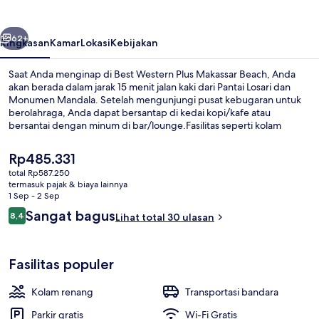
Makassar
Beach
belumnya
Berikutnya
62+
Ringkasan
Kamar
Lokasi
Kebijakan
Saat Anda menginap di Best Western Plus Makassar Beach, Anda
akan berada dalam jarak 15 menit jalan kaki dari Pantai Losari dan
Monumen Mandala. Setelah mengunjungi pusat kebugaran untuk
berolahraga, Anda dapat bersantap di kedai kopi/kafe atau
bersantai dengan minum di bar/lounge.Fasilitas seperti kolam
renang indoor, bar tepi kolam renang, dan kolam renang anak
adalah keunggulan lain yang bisa Anda nikmati.
Harga
Rp485.331
saat
total Rp587.250
ini
termasuk pajak & biaya lainnya
Kolam renang indoor
Rp485.331
1 Sep - 2 Sep
Ulasan
Sangat bagus
8,4
Lihat total 30 ulasan
8,4 dari 10
Fasilitas populer
Kolam renang
Transportasi bandara
Parkir gratis
Wi-Fi Gratis