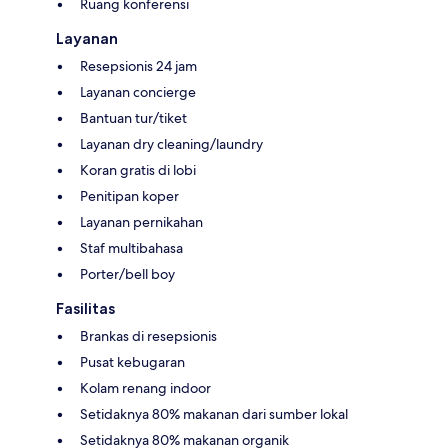
Ruang konferensi
Layanan
Resepsionis 24 jam
Layanan concierge
Bantuan tur/tiket
Layanan dry cleaning/laundry
Koran gratis di lobi
Penitipan koper
Layanan pernikahan
Staf multibahasa
Porter/bell boy
Fasilitas
Brankas di resepsionis
Pusat kebugaran
Kolam renang indoor
Setidaknya 80% makanan dari sumber lokal
Setidaknya 80% makanan organik