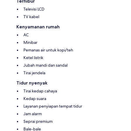
Terhibur
Televisi LCD
TV kabel
Kenyamanan rumah
AC
Minibar
Pemanas air untuk kopi/teh
Ketel listrik
Jubah mandi dan sandal
Tirai jendela
Tidur nyenyak
Tirai kedap cahaya
Kedap suara
Layanan penyiapan tempat tidur
Jam alarm
Seprai premium
Bale-bale