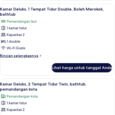
Rokok,
Superior,
Lihat
Seprai katun Mesir, seprai premium, m
pemandangan
13
1
Kamar Deluks, 1 Tempat Tidur Double, Boleh Merokok,
semua
Tempat
kota
bathtub
Tidur
foto
(Shower
Pemandangan laut
Double,
untuk
Only)
Bebas
1 kamar tidur
Kamar
Asap
Kapasitas 2
Deluks,
Rokok,
pemandangan
1
1 double
kota
Tempat
Wi-Fi Gratis
(Shower
Tidur
Only)
Rincian
Rincian selengkapnya
Double,
lebih
Boleh
lanjut
Lihat harga untuk tanggal Anda
untuk
Merokok,
Kamar
bathtub
Deluks,
Lihat
Fasilitas kamar
14
1
Kamar Deluks, 2 Tempat Tidur Twin, bathtub,
semua
Tempat
pemandangan kota
Tidur
foto
Pemandangan kota
Double,
untuk
Boleh
1 kamar tidur
Kamar
Merokok,
Kapasitas 2
Deluks,
bathtub