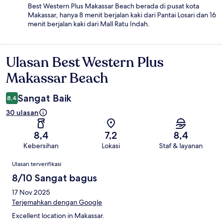
Best Western Plus Makassar Beach berada di pusat kota
Makassar, hanya 8 menit berjalan kaki dari Pantai Losari dan 16
menit berjalan kaki dari Mall Ratu Indah.
Ulasan Best Western Plus
Ulasan
Makassar Beach
Sangat Baik
8,4
30 ulasan
8,4
7,2
8,4
Kebersihan
Lokasi
Staf & layanan
Ulasan
Ulasan terverifikasi
8/10 Sangat bagus
17 Nov 2025
Terjemahkan dengan Google
Excellent location in Makassar.