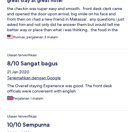
great stay at great hotel
the checkin was super easy and smooth.. front desk clerk came
and opened the door upon arrival, big smile on his face and
from then on i had a new friend in Makassar.. any questions i just
asked him and not only did he answer them but would tell me
better way or place than what i was thinking.. the food in the
restaurant as well as the service was perfect.Coto Makassar
thomas, perjalanan 3 malam
huge sreving and just ENAK..
Ulasan terverifikasi
8/10 Sangat bagus
21 Jan 2020
Terjemahkan dengan Google
The Overall staying Experience was good. The front desk
officials were conversent with english
Perjalanan 1 malam
Ulasan terverifikasi
10/10 Sempurna