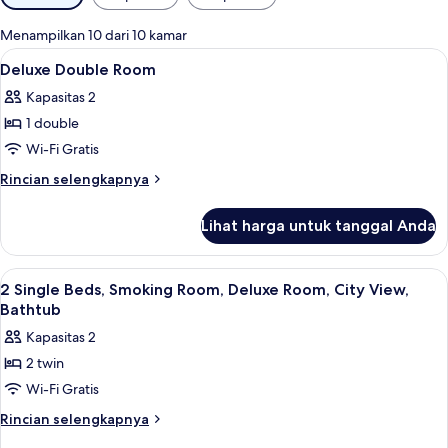
tersedia
untuk
Menampilkan 10 dari 10 kamar
kamar
Lihat
Seprai katun Mesir, seprai premium, m
10
Deluxe Double Room
semua
Kapasitas 2
foto
1 double
untuk
Deluxe
Wi-Fi Gratis
Double
Rincian
Rincian selengkapnya
Room
lebih
lanjut
Lihat harga untuk tanggal Anda
untuk
Deluxe
Double
Lihat
Seprai katun Mesir, seprai premium, m
7
Room
2 Single Beds, Smoking Room, Deluxe Room, City View,
semua
Bathtub
foto
Kapasitas 2
untuk
2 twin
2
Wi-Fi Gratis
Single
Beds,
Rincian
Rincian selengkapnya
lebih
Smoking