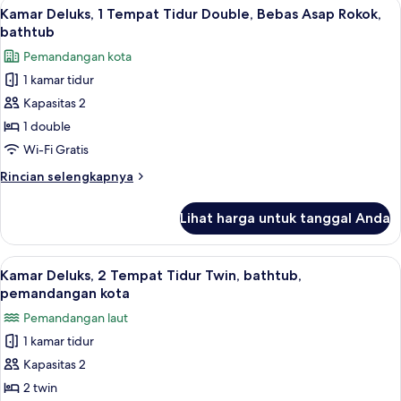
Lihat
Seprai katun Mesir, seprai premium, m
kota
22
1
Kamar Deluks, 1 Tempat Tidur Double, Bebas Asap Rokok,
semua
Tempat
(Shower
bathtub
Tidur
foto
Only)
Pemandangan kota
Double,
untuk
Boleh
1 kamar tidur
Kamar
Merokok,
Kapasitas 2
Deluks,
pemandangan
kota
1
1 double
(Shower
Tempat
Wi-Fi Gratis
Only)
Tidur
Rincian
Rincian selengkapnya
Double,
lebih
Bebas
lanjut
Lihat harga untuk tanggal Anda
untuk
Asap
Kamar
Rokok,
Deluks,
Lihat
Seprai katun Mesir, seprai premium, m
bathtub
13
1
Kamar Deluks, 2 Tempat Tidur Twin, bathtub,
semua
Tempat
pemandangan kota
Tidur
foto
Pemandangan laut
Double,
untuk
Bebas
1 kamar tidur
Kamar
Asap
Kapasitas 2
Deluks,
Rokok,
bathtub
2
2 twin