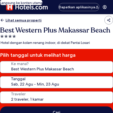
Langsung ke konten utama
Dapatkan aplikasinya
Lihat semua properti
Best Western Plus Makassar Beach
Properti
bintang
Hotel dengan kolam renang indoor, di dekat Pantai Losari
4.0
Pilih tanggal untuk melihat harga
Ke mana?
Tanggal
Traveler
Cari