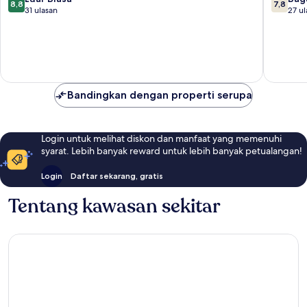
8,8
7,8
dari
dari
31 ulasan
27 ul
10,
10,
Luar
Bagus,
Biasa,
27
31
ulasan
ulasan
Bandingkan dengan properti serupa
Login untuk melihat diskon dan manfaat yang memenuhi
syarat. Lebih banyak reward untuk lebih banyak petualangan!
Login
Daftar sekarang, gratis
Tentang kawasan sekitar