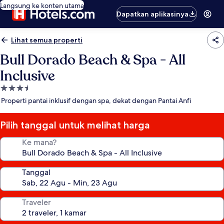
Langsung ke konten utama
Dapatkan aplikasinya
Lihat semua properti
Bull Dorado Beach & Spa - All
Inclusive
Properti
bintang
Properti pantai inklusif dengan spa, dekat dengan Pantai Anfi
3.5
Pilih tanggal untuk melihat harga
Ke mana?
Tanggal
Traveler