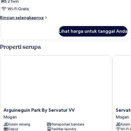
2 twin
untuk
DOUBLE
Wi-Fi Gratis
ROOM
Rincian
Rincian selengkapnya
3
lebih
lanjut
ADULTS
Lihat harga untuk tanggal Anda
untuk
DOUBLE
ROOM
Properti serupa
3
ADULTS
Arguineguin Park By Servatur VV
Servatur
Arguineguin
Servatur
Arguineguin Park By Servatur VV
Servat
Park
Green
Mogan
Mogan
By
Beach
Kolam renang
Transportasi bandara
Kolam
Servatur
Mogan
Dapur
Fasilitas laundry
Wi-Fi 
VV