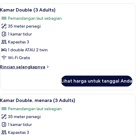
Double,
Lihat
Meja kerja, tirai kedap cahaya, dan set
6
menara
Kamar Double (3 Adults)
semua
Pemandangan laut sebagian
foto
35 meter persegi
untuk
Kamar
1 kamar tidur
Double
Kapasitas 3
(3
1 double ATAU 2 twin
Adults)
Wi-Fi Gratis
Rincian
Rincian selengkapnya
lebih
lanjut
Lihat harga untuk tanggal Anda
untuk
Kamar
Double
Lihat
Meja kerja, tirai kedap cahaya, dan set
5
(3
Kamar Double, menara (3 Adults)
semua
Adults)
Pemandangan laut sebagian
foto
35 meter persegi
untuk
Kamar
1 kamar tidur
Double,
Kapasitas 3