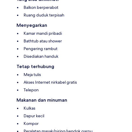
Balkon berperabot
Ruang duduk terpisah
Menyegarkan
Kamar mandi pribadi
Bathtub atau shower
Pengering rambut
Disediakan handuk
Tetap terhubung
Meja tulis
Akses Internet nirkabel gratis
Telepon
Makanan dan minuman
Kulkas
Dapur kecil
Kompor
Peralatan masak/piring/sendok garpu