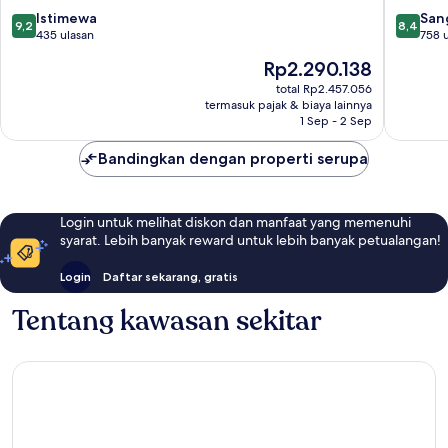
Mogan
9.2
8.4
Istimewa
San
9,2
8,4
dari
dari
435 ulasan
758 
10,
10,
Harga
Rp2.290.138
Istimewa,
Sangat
sekarang
435
Baik,
total Rp2.457.056
Rp2.290.138
termasuk pajak & biaya lainnya
ulasan
758
1 Sep - 2 Sep
ulasan
Bandingkan dengan properti serupa
Login untuk melihat diskon dan manfaat yang memenuhi
syarat. Lebih banyak reward untuk lebih banyak petualangan!
Login
Daftar sekarang, gratis
Tentang kawasan sekitar