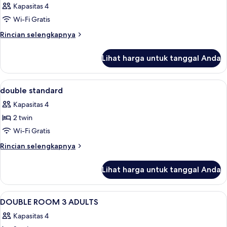
Kapasitas 4
Wi-Fi Gratis
Rincian
Rincian selengkapnya
lebih
lanjut
Lihat harga untuk tanggal Anda
untuk
Kamar
Lihat
Meja kerja, tirai kedap cahaya, dan set
5
double standard
semua
Kapasitas 4
foto
2 twin
untuk
double
Wi-Fi Gratis
standard
Rincian
Rincian selengkapnya
lebih
lanjut
Lihat harga untuk tanggal Anda
untuk
double
standard
Lihat
Meja kerja, tirai kedap cahaya, dan set
5
DOUBLE ROOM 3 ADULTS
semua
Kapasitas 4
foto