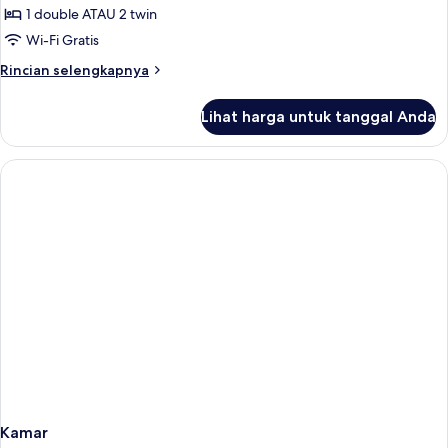
menara
1 double ATAU 2 twin
(3
Wi-Fi Gratis
Adults)
Rincian
Rincian selengkapnya
lebih
lanjut
Lihat harga untuk tanggal Anda
untuk
Kamar
Double,
menara
(3
Adults)
Kamar