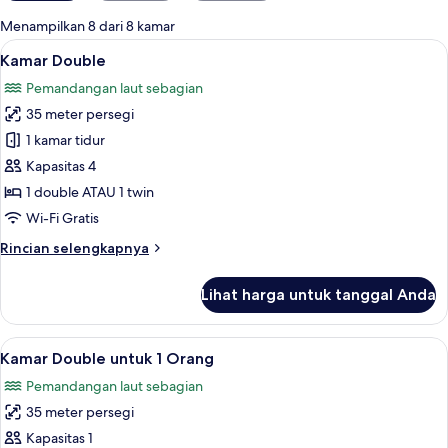
untuk
Menampilkan 8 dari 8 kamar
kamar
Lihat
Meja kerja, tirai kedap cahaya, dan set
6
Kamar Double
semua
Pemandangan laut sebagian
foto
35 meter persegi
untuk
Kamar
1 kamar tidur
Double
Kapasitas 4
1 double ATAU 1 twin
Wi-Fi Gratis
Rincian
Rincian selengkapnya
lebih
lanjut
Lihat harga untuk tanggal Anda
untuk
Kamar
Double
Lihat
Meja kerja, tirai kedap cahaya, dan set
7
Kamar Double untuk 1 Orang
semua
Pemandangan laut sebagian
foto
35 meter persegi
untuk
Kamar
Kapasitas 1