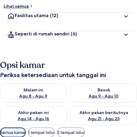
Lihat semua
Fasilitas utama
(12)
Seperti di rumah sendiri
(6)
Opsi kamar
Periksa ketersediaan untuk tanggal ini
Periksa ketersediaan untuk malam ini Agu 8 - Agu 9
Periksa ketersediaan untuk be
Malam ini
Besok
Agu 8 - Agu 9
Agu 9 - Agu 10
Periksa ketersediaan untuk akhir pekan ini Agu 14 - Agu 16
Periksa ketersediaan untuk ak
Akhir pekan ini
Akhir pekan berikutnya
Agu 14 - Agu 16
Agu 21 - Agu 23
Filter
Semua kamar
1 tempat tidur
2 tempat tidur
tersedia