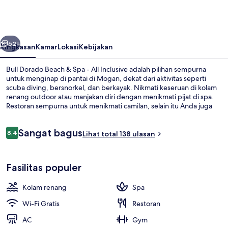
Beach
&
Spa
belumnya
Berikutnya
-
62+
Ringkasan
Kamar
Lokasi
Kebijakan
All
Bull Dorado Beach & Spa - All Inclusive adalah pilihan sempurna
Inclusive
untuk menginap di pantai di Mogan, dekat dari aktivitas seperti
scuba diving, bersnorkel, dan berkayak. Nikmati keseruan di kolam
renang outdoor atau manjakan diri dengan menikmati pijat di spa.
Restoran sempurna untuk menikmati camilan, selain itu Anda juga
bisa menikmati minuman dingin di bar tepi kolam renang.
Keunggulan lain di properti lengkap ini meliputi 3 bar/lounge, klub
Ulasan
Sangat bagus
malam, dan klub anak gratis.
8,4
Lihat total 138 ulasan
8,4 dari 10
Kolam renang outdoor, dengan payun
Fasilitas populer
Kolam renang
Spa
Wi-Fi Gratis
Restoran
AC
Gym