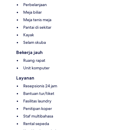
Perbelanjaan
Meja biliar
Meja tenis meja
Pantai di sekitar
Kayak
Selam skuba
Bekerja jauh
Ruang rapat
Unit komputer
Layanan
Resepsionis 24 jam
Bantuan tur/tiket
Fasilitas laundry
Penitipan koper
Staf multibahasa
Rental sepeda