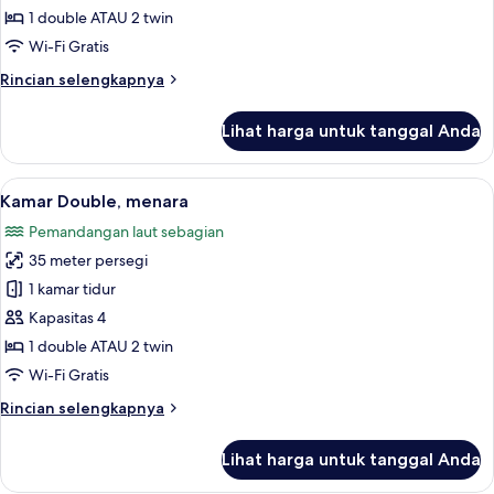
Double
1 double ATAU 2 twin
untuk
Wi-Fi Gratis
1
Rincian
Rincian selengkapnya
Orang
lebih
lanjut
Lihat harga untuk tanggal Anda
untuk
Kamar
Double
Lihat
Meja kerja, tirai kedap cahaya, dan set
5
untuk
Kamar Double, menara
semua
1
Pemandangan laut sebagian
Orang
foto
35 meter persegi
untuk
Kamar
1 kamar tidur
Double,
Kapasitas 4
menara
1 double ATAU 2 twin
Wi-Fi Gratis
Rincian
Rincian selengkapnya
lebih
lanjut
Lihat harga untuk tanggal Anda
untuk
Kamar