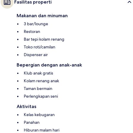
Fasilitas properti
Makanan dan minuman
3 bar/lounge
Restoran
Bar tepi kolam renang
Toko roti/camilan
Dispenser air
Bepergian dengan anak-anak
Klub anak gratis
Kolam renang anak
Taman bermain
Perlengkapan seni
Aktivitas
Kelas kebugaran
Panahan
Hiburan malam hari