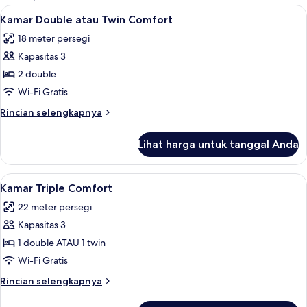
kamar
Lihat
Tempat tidur bayi (biaya tambahan) d
4
Kamar Double atau Twin Comfort
semua
18 meter persegi
foto
Kapasitas 3
untuk
Kamar
2 double
Double
Wi-Fi Gratis
atau
Rincian
Rincian selengkapnya
Twin
lebih
Comfort
lanjut
Lihat harga untuk tanggal Anda
untuk
Kamar
Double
Lihat
Tempat tidur bayi (biaya tambahan) d
4
atau
Kamar Triple Comfort
semua
Twin
22 meter persegi
Comfort
foto
Kapasitas 3
untuk
Kamar
1 double ATAU 1 twin
Triple
Wi-Fi Gratis
Comfort
Rincian
Rincian selengkapnya
lebih
lanjut