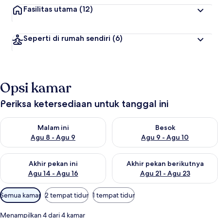
Fasilitas utama
(12)
Seperti di rumah sendiri
(6)
Opsi kamar
Periksa ketersediaan untuk tanggal ini
Periksa ketersediaan untuk malam ini Agu 8 - Agu 9
Periksa ketersediaan untuk be
Malam ini
Besok
Agu 8 - Agu 9
Agu 9 - Agu 10
Periksa ketersediaan untuk akhir pekan ini Agu 14 - Agu 16
Periksa ketersediaan untuk ak
Akhir pekan ini
Akhir pekan berikutnya
Agu 14 - Agu 16
Agu 21 - Agu 23
Filter
Semua kamar
2 tempat tidur
1 tempat tidur
tersedia
untuk
Menampilkan 4 dari 4 kamar