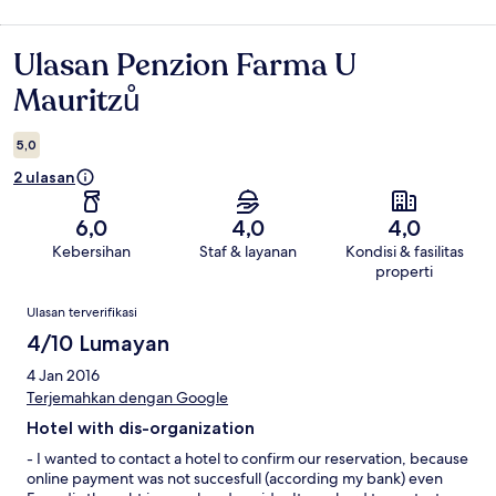
Ulasan Penzion Farma U
Ulasan
Mauritzů
5,0
2 ulasan
6,0
4,0
4,0
Kebersihan
Staf & layanan
Kondisi & fasilitas
properti
Ulasan
Ulasan terverifikasi
4/10 Lumayan
4 Jan 2016
Terjemahkan dengan Google
Hotel with dis-organization
- I wanted to contact a hotel to confirm our reservation, because
online payment was not succesfull (according my bank) even