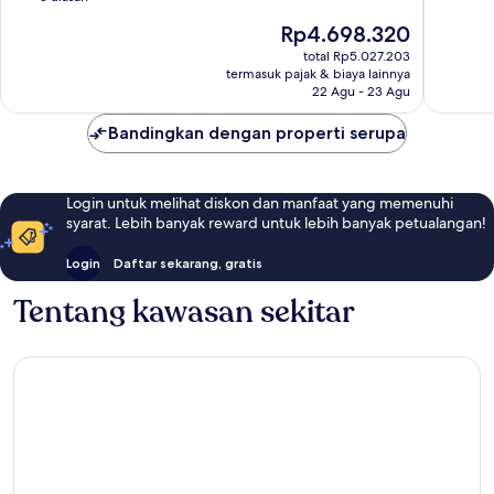
10,
Sempur
Harga
Rp4.698.320
Sempurna,
5
sekarang
3
total Rp5.027.203
ulasan
Rp4.698.320
termasuk pajak & biaya lainnya
ulasan
22 Agu - 23 Agu
Bandingkan dengan properti serupa
Login untuk melihat diskon dan manfaat yang memenuhi
syarat. Lebih banyak reward untuk lebih banyak petualangan!
Login
Daftar sekarang, gratis
Tentang kawasan sekitar