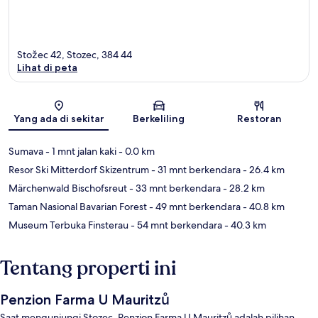
Stožec 42, Stozec, 384 44
Lihat di peta
Peta
Yang ada di sekitar
Berkeliling
Restoran
Sumava
- 1 mnt jalan kaki
- 0.0 km
Resor Ski Mitterdorf Skizentrum
- 31 mnt berkendara
- 26.4 km
Märchenwald Bischofsreut
- 33 mnt berkendara
- 28.2 km
Taman Nasional Bavarian Forest
- 49 mnt berkendara
- 40.8 km
Museum Terbuka Finsterau
- 54 mnt berkendara
- 40.3 km
Tentang properti ini
Penzion Farma U Mauritzů
Saat mengunjungi Stozec, Penzion Farma U Mauritzů adalah pilihan