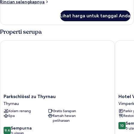
Rincian
Rincian selengkapnya
lebih
lanjut
Lihat harga untuk tanggal Anda
untuk
Apartemen
Keluarga
Properti serupa
Parkschlössl zu Thyrnau
Hotel Vo
Parkschlössl
Hotel
Parkschlössl zu Thyrnau
Hotel 
zu
Vodník
Thyrnau
Vimper
Thyrnau
Vimperk
Kolam renang
Gratis Sarapan
Parkir 
Thyrnau
Spa
Ramah hewan
Restor
peliharaan
10.0
Sem
10
9.4
Sempurna
dari
5 ula
9,4
dari
3 ulasan
10,