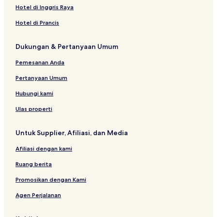
d
J
Hotel di Inggris Raya
l
i
e
ř
Hotel di Prancis
c
í
u
k
Dukungan & Pertanyaan Umum
Pemesanan Anda
Pertanyaan Umum
Hubungi kami
Ulas properti
Untuk Supplier, Afiliasi, dan Media
Afiliasi dengan kami
Ruang berita
Promosikan dengan Kami
Agen Perjalanan