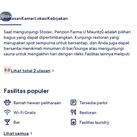
Mauritzů
belumnya
Berikutnya
33+
Ringkasan
Kamar
Lokasi
Kebijakan
Saat mengunjungi Stozec, Penzion Farma U Mauritzů adalah pilihan
bagus yang dapat dipertimbangkan. Kunjungi restoran yang
merupakan spot sempurna untuk bersantap, dan Anda juga dapat
bersantai menikmati minuman di bar/lounge atau mengunjungi
sauna untuk mengakhiri hari dengan rileks.Fasilitas lainnya meliputi
teras dan taman.
Ulasan
5,0
Lihat total 2 ulasan
5,0 dari 10
Detail eksterior
Fasilitas populer
Ramah hewan peliharaan
Tersedia parkir
Wi-Fi Gratis
Restoran
Bar
Fasilitas laundry
Lihat semua