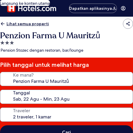
Langsung ke konten utama
Dapatkan aplikasinya
Lihat semua properti
Penzion Farma U Mauritzů
Properti
bintang
Pension Stozec dengan restoran, bar/lounge
3.0
Pilih tanggal untuk melihat harga
Ke mana?
Tanggal
Traveler
Cari