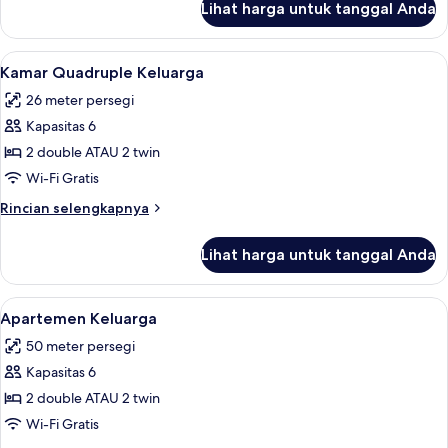
Lihat harga untuk tanggal Anda
untuk
Kamar
Triple
Lihat
Kamar Quadruple Keluarga | Tempat t
4
Comfort
Kamar Quadruple Keluarga
semua
26 meter persegi
foto
Kapasitas 6
untuk
Kamar
2 double ATAU 2 twin
Quadruple
Wi-Fi Gratis
Keluarga
Rincian
Rincian selengkapnya
lebih
lanjut
Lihat harga untuk tanggal Anda
untuk
Kamar
Quadruple
Lihat
Apartemen Keluarga | Makan di kama
5
Keluarga
Apartemen Keluarga
semua
50 meter persegi
foto
Kapasitas 6
untuk
Apartemen
2 double ATAU 2 twin
Keluarga
Wi-Fi Gratis