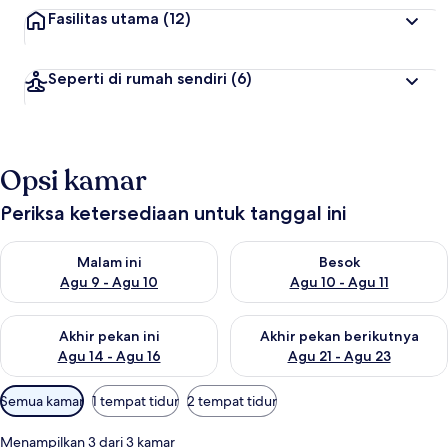
Fasilitas utama
(12)
Seperti di rumah sendiri
(6)
Opsi kamar
Periksa ketersediaan untuk tanggal ini
Periksa ketersediaan untuk malam ini Agu 9 - Agu 10
Periksa ketersediaan untuk be
Malam ini
Besok
Agu 9 - Agu 10
Agu 10 - Agu 11
Periksa ketersediaan untuk akhir pekan ini Agu 14 - Agu 16
Periksa ketersediaan untuk ak
Akhir pekan ini
Akhir pekan berikutnya
Agu 14 - Agu 16
Agu 21 - Agu 23
Filter
Semua kamar
1 tempat tidur
2 tempat tidur
tersedia
untuk
Menampilkan 3 dari 3 kamar