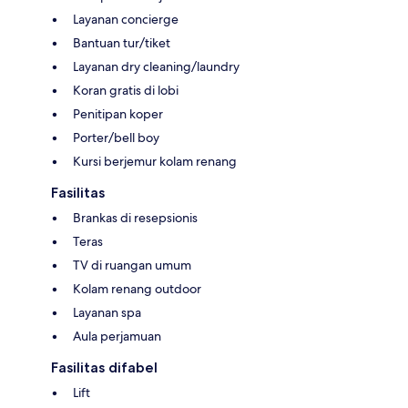
Layanan concierge
Bantuan tur/tiket
Layanan dry cleaning/laundry
Koran gratis di lobi
Penitipan koper
Porter/bell boy
Kursi berjemur kolam renang
Fasilitas
Brankas di resepsionis
Teras
TV di ruangan umum
Kolam renang outdoor
Layanan spa
Aula perjamuan
Fasilitas difabel
Lift