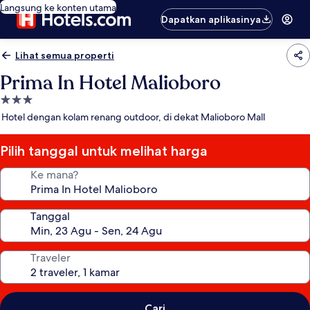
Langsung ke konten utama
Dapatkan aplikasinya
Lihat semua properti
Prima In Hotel Malioboro
Properti
bintang
Hotel dengan kolam renang outdoor, di dekat Malioboro Mall
3.0
Pilih tanggal untuk melihat harga
Ke mana?
Tanggal
Traveler
Cari