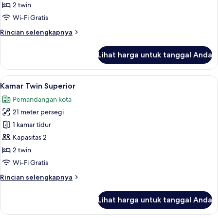
atau
2 twin
Twin
Wi-Fi Gratis
Deluks
Rincian
Rincian selengkapnya
lebih
lanjut
Lihat harga untuk tanggal Anda
untuk
Kamar
Double
Lihat
Kamar Twin Superior | Brankas, meja ker
5
atau
Kamar Twin Superior
semua
Twin
Pemandangan kota
Deluks
foto
21 meter persegi
untuk
Kamar
1 kamar tidur
Twin
Kapasitas 2
Superior
2 twin
Wi-Fi Gratis
Rincian
Rincian selengkapnya
lebih
lanjut
Lihat harga untuk tanggal Anda
untuk
Kamar