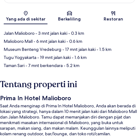
Peta
Yang ada di sekitar
Berkeliling
Restoran
Jalan Malioboro
- 3 mnt jalan kaki
- 0.3 km
Malioboro Mall
- 6 mnt jalan kaki
- 0.6 km
Museum Benteng Vredeburg
- 17 mnt jalan kaki
- 1.5 km
Tugu Yogyakarta
- 19 mnt jalan kaki
- 1.6 km
Taman Sari
- 7 mnt berkendara
- 5.2 km
Tentang properti ini
Prima In Hotel Malioboro
Saat Anda menginap di Prima In Hotel Malioboro, Anda akan berada di
lokasi yang strategi, hanya dalam 10 menit jalan kaki dari Malioboro Mall
dan Jalan Malioboro. Tamu dapat memanjakan diri dengan pijat dan
menikmati masakan internasional di Malioboro, yang buka untuk
sarapan, makan siang, dan makan malam. Keunggulan lainnya meliputi
kolam renang outdoor, bar/lounge, dan toko roti/camilan.