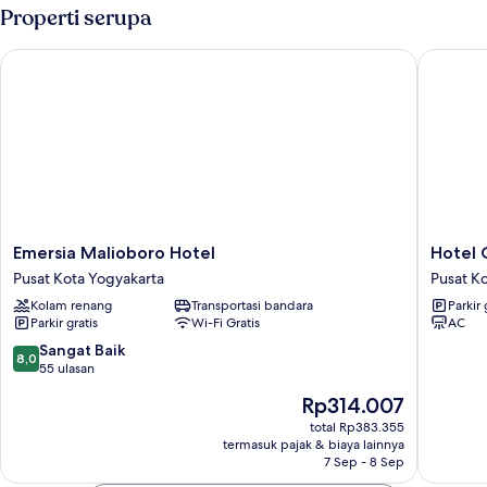
Twin
Properti serupa
Superior
Emersia Malioboro Hotel
Hotel O 
Emersia
Hotel
Emersia Malioboro Hotel
Hotel 
Malioboro
O
Pusat Kota Yogyakarta
Pusat K
Hotel
Orchid
Kolam renang
Transportasi bandara
Parkir 
Pusat
Guest
Parkir gratis
Wi-Fi Gratis
AC
Kota
House
Yogyakarta
Pusat
8.0
Sangat Baik
8,0
Kota
dari
55 ulasan
Yogyaka
10,
Harga
Rp314.007
Sangat
sekarang
Baik,
total Rp383.355
Rp314.007
termasuk pajak & biaya lainnya
55
7 Sep - 8 Sep
ulasan