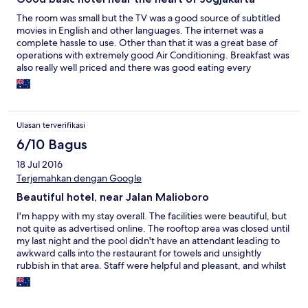
The room was small but the TV was a good source of subtitled
movies in English and other languages. The internet was a
complete hassle to use. Other than that it was a great base of
operations with extremely good Air Conditioning. Breakfast was
also really well priced and there was good eating every
morning. Atmo (the Chef) introduced us to some of the local
dishes like Nasi Pecel (Rice with vegetables in peanut sauce) and
some dishes of his creation that were extremely good. He
created this dish with baked rice in broth with Kerupik which
Ulasan terverifikasi
was extremely good.
6/10 Bagus
18 Jul 2016
Terjemahkan dengan Google
Beautiful hotel, near Jalan Malioboro
I'm happy with my stay overall. The facilities were beautiful, but
not quite as advertised online. The rooftop area was closed until
my last night and the pool didn't have an attendant leading to
awkward calls into the restaurant for towels and unsightly
rubbish in that area. Staff were helpful and pleasant, and whilst
not anticipating needs, were able to respond quickly to
requests. Food was okay- the fried chicken was delicious, but
came with inedible chips: the es campur tasted like strawberry