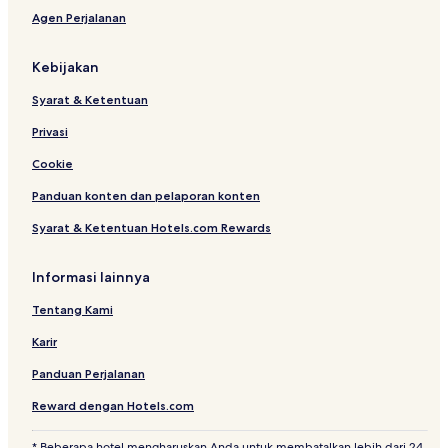
p
o
Agen Perjalanan
i
g
t
y
a
a
Kebijakan
l
k
i
a
Syarat & Ketentuan
t
r
y
t
Privasi
a
b
Cookie
y
Panduan konten dan pelaporan konten
A
S
Syarat & Ketentuan Hotels.com Rewards
T
O
N
Informasi lainnya
Tentang Kami
Karir
Panduan Perjalanan
Reward dengan Hotels.com
* Beberapa hotel mengharuskan Anda untuk membatalkan lebih dari 24