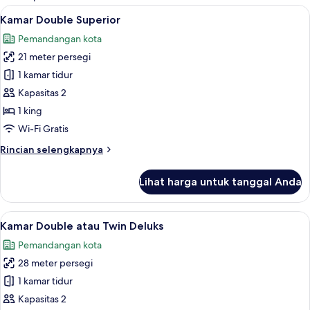
kamar
Lihat
Kamar Double Superior | Brankas, meja 
5
Kamar Double Superior
semua
Pemandangan kota
foto
21 meter persegi
untuk
Kamar
1 kamar tidur
Double
Kapasitas 2
Superior
1 king
Wi-Fi Gratis
Rincian
Rincian selengkapnya
lebih
lanjut
Lihat harga untuk tanggal Anda
untuk
Kamar
Double
Lihat
Kamar Double atau Twin Deluks | Branka
3
Superior
Kamar Double atau Twin Deluks
semua
Pemandangan kota
foto
28 meter persegi
untuk
Kamar
1 kamar tidur
Double
Kapasitas 2