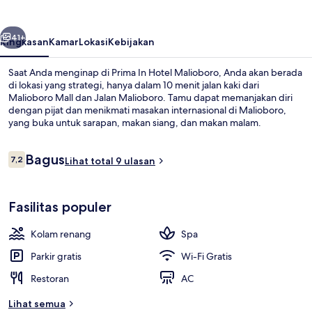
Malioboro
belumnya
Berikutnya
41+
Ringkasan
Kamar
Lokasi
Kebijakan
Saat Anda menginap di Prima In Hotel Malioboro, Anda akan berada
di lokasi yang strategi, hanya dalam 10 menit jalan kaki dari
Malioboro Mall dan Jalan Malioboro. Tamu dapat memanjakan diri
dengan pijat dan menikmati masakan internasional di Malioboro,
yang buka untuk sarapan, makan siang, dan makan malam.
Keunggulan lainnya meliputi kolam renang outdoor, bar/lounge,
dan toko roti/camilan.
Ulasan
Bagus
7,2
Lihat total 9 ulasan
7,2 dari 10
Kolam renang outdoor, dengan kursi 
Fasilitas populer
Kolam renang
Spa
Parkir gratis
Wi-Fi Gratis
Restoran
AC
Lihat semua