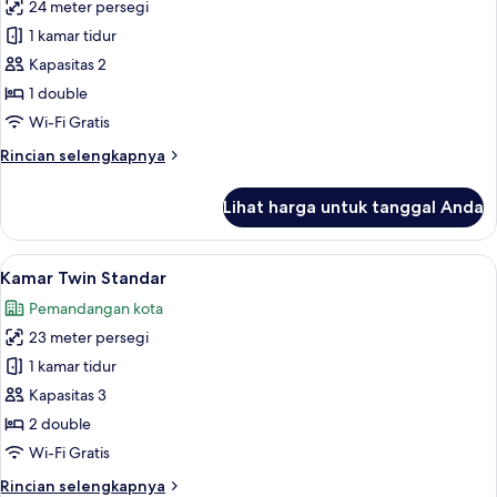
24 meter persegi
untuk
Kamar
1 kamar tidur
Double
Kapasitas 2
Deluks
1 double
Wi-Fi Gratis
Rincian
Rincian selengkapnya
lebih
lanjut
Lihat harga untuk tanggal Anda
untuk
Kamar
Double
Lihat
Seprai premium, minibar, brankas, dan
5
Deluks
Kamar Twin Standar
semua
Pemandangan kota
foto
23 meter persegi
untuk
Kamar
1 kamar tidur
Twin
Kapasitas 3
Standar
2 double
Wi-Fi Gratis
Rincian
Rincian selengkapnya