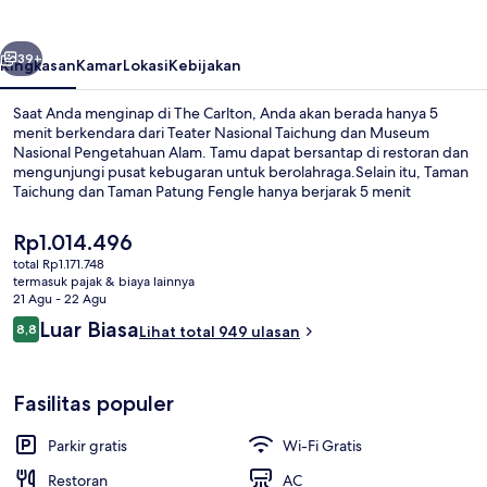
belumnya
Berikutnya
39+
Ringkasan
Kamar
Lokasi
Kebijakan
Saat Anda menginap di The Carlton, Anda akan berada hanya 5
menit berkendara dari Teater Nasional Taichung dan Museum
Nasional Pengetahuan Alam. Tamu dapat bersantap di restoran dan
mengunjungi pusat kebugaran untuk berolahraga.Selain itu, Taman
Taichung dan Taman Patung Fengle hanya berjarak 5 menit
berkendara.
Harga
Rp1.014.496
saat
total Rp1.171.748
ini
termasuk pajak & biaya lainnya
Sarapan prasmanan setiap hari deng
Rp1.014.496
21 Agu - 22 Agu
Ulasan
Luar Biasa
8,8
Lihat total 949 ulasan
8,8 dari 10
Fasilitas populer
Parkir gratis
Wi-Fi Gratis
Restoran
AC