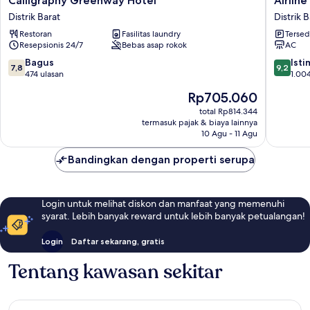
Calligraphy Greenway Hotel
Airlin
Greenway
lnn
Distrik Barat
Distrik B
Hotel
Green
Restoran
Fasilitas laundry
Tersed
Distrik
Park
Resepsionis 24/7
Bebas asap rokok
AC
Barat
Way
Distrik
7.8
9.2
Bagus
Ist
7,8
9,2
Barat
dari
dari
474 ulasan
1.004
10,
10,
Harga
Rp705.060
Bagus,
Istimew
sekarang
474
1.004
total Rp814.344
Rp705.060
termasuk pajak & biaya lainnya
ulasan
ulasan
10 Agu - 11 Agu
Bandingkan dengan properti serupa
Login untuk melihat diskon dan manfaat yang memenuhi
syarat. Lebih banyak reward untuk lebih banyak petualangan!
Login
Daftar sekarang, gratis
Tentang kawasan sekitar