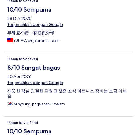
Ulasan terverifikasi
10/10 Sempurna
28 Des 2025
Terjemahkan dengan Google
早餐還不錯，有提供外帶
YUHAO, perjalanan 1 malam
Ulasan terverifikasi
8/10 Sangat bagus
20 Apr 2026
Terjemahkan dengan Google
깨끗한 객실 친절한 직원 괜찮은 조식 피트니스 장비는 조금 아쉬
움
Minyoung, perjalanan 3 malam
Ulasan terverifikasi
10/10 Sempurna