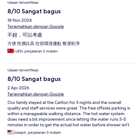
Ulasan terverifikasi
8/10 Sangat bagus
18 Nov 2024
Terjemahkan dengan Google
不錯，可以考慮
方便 性價比高 住宿環境優點 整潔乾淨
I LIEN, perjalanan 2 malam
Ulasan terverifikasi
8/10 Sangat bagus
2 Apr 2026
Terjemahkan dengan Google
Our family stayed at the Carlton for 3 nights and the overall
quality and staff services were great. The free offside parking is
within a manageable walking distance. The hot water system
does need a bit improvement since letting the water runs 3-5
minutes in order to get the actual hot water before shower isn't
environmental and water resource friendly for a hotel property.
Joseph, perjalanan 3 malam
However, I would still add the Carlton to my hotel list in