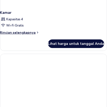
Kamar
Kapasitas 4
Wi-Fi Gratis
Rincian
Rincian selengkapnya
lebih
lanjut
Lihat harga untuk tanggal Anda
untuk
Kamar