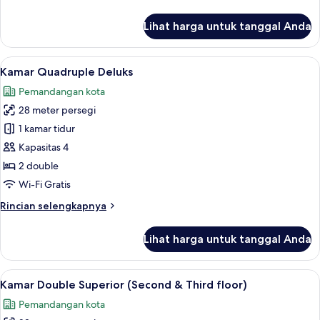
lebih
lanjut
Lihat harga untuk tanggal Anda
untuk
Kamar
Twin
Lihat
Kamar Quadruple Deluks | Seprai prem
3
Standar
Kamar Quadruple Deluks
semua
Pemandangan kota
foto
28 meter persegi
untuk
Kamar
1 kamar tidur
Quadruple
Kapasitas 4
Deluks
2 double
Wi-Fi Gratis
Rincian
Rincian selengkapnya
lebih
lanjut
Lihat harga untuk tanggal Anda
untuk
Kamar
Quadruple
Lihat
Kamar Double Superior (Second & Third
2
Deluks
Kamar Double Superior (Second & Third floor)
semua
Pemandangan kota
foto