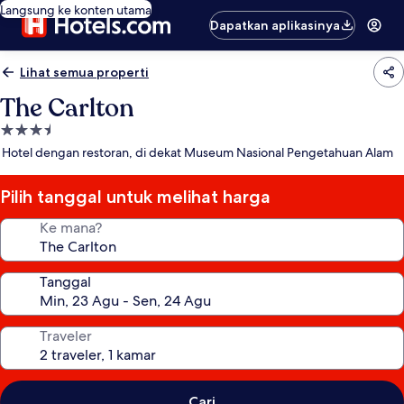
Langsung ke konten utama
Dapatkan aplikasinya
Lihat semua properti
The Carlton
Properti
bintang
Hotel dengan restoran, di dekat Museum Nasional Pengetahuan Alam
3.5
Pilih tanggal untuk melihat harga
Ke mana?
Tanggal
Traveler
Cari