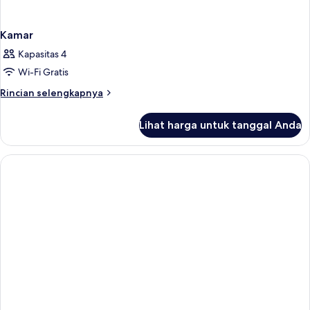
Kamar
Kapasitas 4
Wi-Fi Gratis
Rincian
Rincian selengkapnya
lebih
lanjut
Lihat harga untuk tanggal Anda
untuk
Kamar