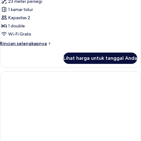
23 meter persegi
untuk
Kamar
1 kamar tidur
Double
Kapasitas 2
Superior
1 double
(Second
Wi-Fi Gratis
&
Rincian
Rincian selengkapnya
Third
lebih
floor)
lanjut
Lihat harga untuk tanggal Anda
untuk
Kamar
Double
Superior
(Second
&
Third
floor)