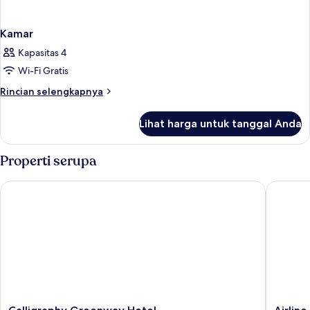
Kamar
Kapasitas 4
Wi-Fi Gratis
Rincian
Rincian selengkapnya
lebih
lanjut
Lihat harga untuk tanggal Anda
untuk
Kamar
Properti serupa
Calligraphy Greenway Hotel
Airline 
Calligraphy
Airline