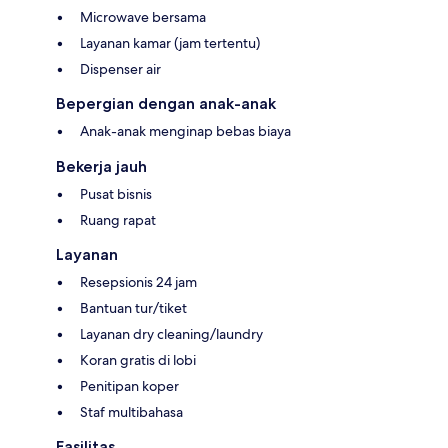
Microwave bersama
Layanan kamar (jam tertentu)
Dispenser air
Bepergian dengan anak-anak
Anak-anak menginap bebas biaya
Bekerja jauh
Pusat bisnis
Ruang rapat
Layanan
Resepsionis 24 jam
Bantuan tur/tiket
Layanan dry cleaning/laundry
Koran gratis di lobi
Penitipan koper
Staf multibahasa
Fasilitas