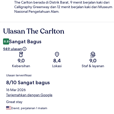
The Carlton berada di Distrik Barat, 9 menit berjalan kaki dari
Calligraphy Greenway dan 12 menit berjalan kaki dari Museum
Nasional Pengetahuan Alam.
Ulasan The Carlton
Ulasan
Sangat Bagus
8,8
949 ulasan
9,0
8,4
9,0
Kebersihan
Lokasi
Staf & layanan
Ulasan
Ulasan terverifikasi
8/10 Sangat bagus
16 Mar 2026
Terjemahkan dengan Google
Great stay
David, perjalanan 1 malam