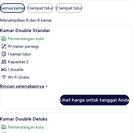
Filter
Semua kamar
1 tempat tidur
2 tempat tidur
tersedia
untuk
Menampilkan 8 dari 8 kamar
kamar
Lihat
Seprai premium, minibar, brankas, dan
3
Kamar Double Standar
semua
Pemandangan kota
foto
19 meter persegi
untuk
Kamar
1 kamar tidur
Double
Kapasitas 2
Standar
1 double
Wi-Fi Gratis
Rincian
Rincian selengkapnya
lebih
lanjut
Lihat harga untuk tanggal Anda
untuk
Kamar
Double
Lihat
Seprai premium, minibar, brankas, dan
5
Standar
Kamar Double Deluks
semua
Pemandangan kota
foto