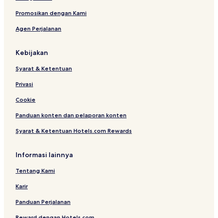
s
l
h
a
i
Promosikan dengan Kami
t
m
Agen Perjalanan
a
a
G
A
u
s
Kebijakan
n
b
u
u
Syarat & Ketentuan
n
l
g
l
Privasi
B
a
i
h
Cookie
r
t
Panduan konten dan pelaporan konten
a
m
h
b
Syarat & Ketentuan Hotels.com Rewards
n
g
n
Informasi lainnya
Tentang Kami
Karir
Panduan Perjalanan
Reward dengan Hotels.com