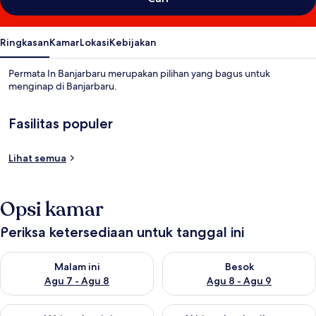
Ringkasan
Kamar
Lokasi
Kebijakan
Permata In Banjarbaru merupakan pilihan yang bagus untuk
menginap di Banjarbaru.
Fasilitas populer
Lihat semua
Opsi kamar
Periksa ketersediaan untuk tanggal ini
Periksa ketersediaan untuk malam ini Agu 7 - Agu 8
Periksa ketersediaan untuk be
Malam ini
Besok
Agu 7 - Agu 8
Agu 8 - Agu 9
Periksa ketersediaan untuk akhir pekan ini Agu 7 - Agu 9
Periksa ketersediaan untuk ak