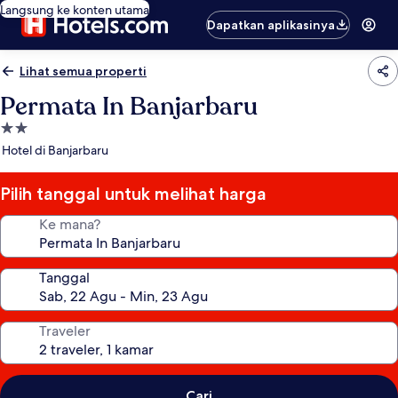
Langsung ke konten utama
Dapatkan aplikasinya
Lihat semua properti
Permata In Banjarbaru
Properti
bintang
Hotel di Banjarbaru
2.0
Pilih tanggal untuk melihat harga
Ke mana?
Tanggal
Traveler
Cari