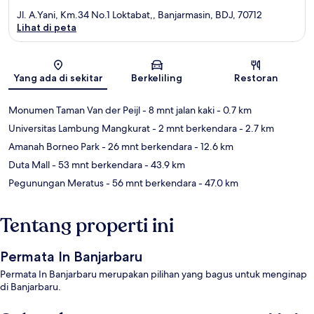
Jl. A.Yani, Km.34 No.1 Loktabat,, Banjarmasin, BDJ, 70712
Lihat di peta
Peta
Yang ada di sekitar
Berkeliling
Restoran
Monumen Taman Van der Peijl
- 8 mnt jalan kaki
- 0.7 km
Universitas Lambung Mangkurat
- 2 mnt berkendara
- 2.7 km
Amanah Borneo Park
- 26 mnt berkendara
- 12.6 km
Duta Mall
- 53 mnt berkendara
- 43.9 km
Pegunungan Meratus
- 56 mnt berkendara
- 47.0 km
Tentang properti ini
Permata In Banjarbaru
Permata In Banjarbaru merupakan pilihan yang bagus untuk menginap
di Banjarbaru.