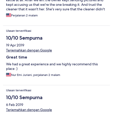
kettle at all. After we left the owner kept sending pictures and
kept accusing us that we're the one breaking it. And trust the
cleaner that it wasn't her. She's very sure that the cleaner didn't
do it. Logically would the cleaner tell the owner if she broke it
Perjalanan 2 malam
and had to replace the expensive kettle? Can she afford to
replace it if she were to tell the owner. Think! We are very happy
to replace it if we're the one breaking it. We can afford to
Ulasan terverifikasi
replace. But it's not due to us. Very bad attitude.
10/10 Sempurna
19 Apr 2019
Terjemahkan dengan Google
Great time
We had a great experience and we highly recommend this
place :)
Nur Emi Juriani, perjalanan 2 malam
Ulasan terverifikasi
10/10 Sempurna
6 Feb 2019
Terjemahkan dengan Google