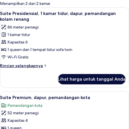
untuk
Menampilkan 2 dari 2 kamar
kamar
Lihat
Suite Presidensial, 1 kamar tidur, d
10
Suite Presidensial, 1 kamar tidur, dapur, pemandangan
semua
kolam renang
foto
86 meter persegi
untuk
1 kamar tidur
Suite
Kapasitas 6
Presidensial,
1
1 queen dan 1 tempat tidur sofa twin
kamar
Wi-Fi Gratis
tidur,
Rincian
Rincian selengkapnya
dapur,
lebih
pemandangan
lanjut
Lihat harga untuk tanggal Anda
untuk
kolam
Suite
renang
Presidensial,
Lihat
Suite Premium, dapur, pemandangan ko
10
1
Suite Premium, dapur, pemandangan kota
semua
kamar
Pemandangan kota
tidur,
foto
dapur,
52 meter persegi
untuk
pemandangan
Suite
Kapasitas 4
kolam
Premium,
renang
1 queen