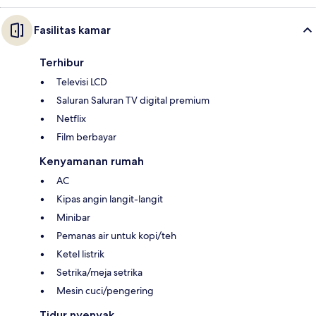
Fasilitas kamar
Terhibur
Televisi LCD
Saluran Saluran TV digital premium
Netflix
Film berbayar
Kenyamanan rumah
AC
Kipas angin langit-langit
Minibar
Pemanas air untuk kopi/teh
Ketel listrik
Setrika/meja setrika
Mesin cuci/pengering
Tidur nyenyak