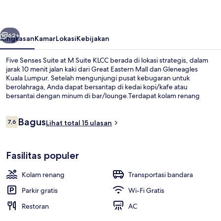
at
M
belumnya
Berikutnya
Suite
62+
Ringkasan
Kamar
Lokasi
Kebijakan
KLCC
Five Senses Suite at M Suite KLCC berada di lokasi strategis, dalam
jarak 10 menit jalan kaki dari Great Eastern Mall dan Gleneagles
Kuala Lumpur. Setelah mengunjungi pusat kebugaran untuk
berolahraga, Anda dapat bersantap di kedai kopi/kafe atau
bersantai dengan minum di bar/lounge.Terdapat kolam renang
outdoor dan sauna, serta fasilitas dalam kamar yang meliputi mesin
cuci/pengering dan tempat tidur sofa. Properti ini berada dekat
Ulasan
Bagus
dengan transportasi umum: Stasiun Jelatek berjarak 11 menit dan
7,6
Lihat total 15 ulasan
7,6 dari 10
Stasiun Dato' Keramat berjarak 14 menit.
Kolam renang outdoor
Fasilitas populer
Kolam renang
Transportasi bandara
Parkir gratis
Wi-Fi Gratis
Restoran
AC