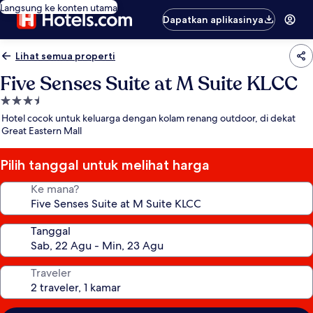
Langsung ke konten utama
Dapatkan aplikasinya
Lihat semua properti
Five Senses Suite at M Suite KLCC
Properti
bintang
Hotel cocok untuk keluarga dengan kolam renang outdoor, di dekat
3.5
Great Eastern Mall
Pilih tanggal untuk melihat harga
Ke mana?
Tanggal
Traveler