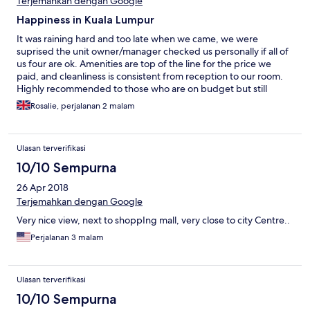
Terjemahkan dengan Google
Happiness in Kuala Lumpur
It was raining hard and too late when we came, we were
suprised the unit owner/manager checked us personally if all of
us four are ok. Amenities are top of the line for the price we
paid, and cleanliness is consistent from reception to our room.
Highly recommended to those who are on budget but still
looking for quality. Location is also in the heart of the city.
Rosalie, perjalanan 2 malam
Ulasan terverifikasi
10/10 Sempurna
26 Apr 2018
Terjemahkan dengan Google
Very nice view, next to shoppIng mall, very close to city Centre..
Perjalanan 3 malam
Ulasan terverifikasi
10/10 Sempurna