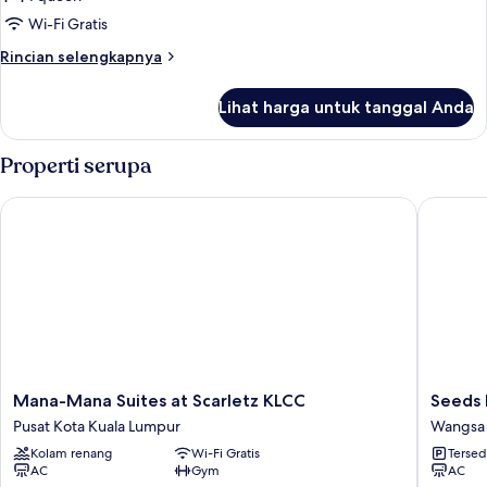
dapur,
Wi-Fi Gratis
pemandangan
Rincian
Rincian selengkapnya
kota
lebih
lanjut
Lihat harga untuk tanggal Anda
untuk
Suite
Premium,
Properti serupa
dapur,
pemandangan
Mana-Mana Suites at Scarletz KLCC
Seeds H
kota
Mana-
Seeds
Mana-Mana Suites at Scarletz KLCC
Seeds 
Mana
Hotel
Pusat Kota Kuala Lumpur
Wangsa
Suites
Wangsa
Kolam renang
Wi-Fi Gratis
Tersed
at
Maju
AC
Gym
AC
Scarletz
Wangsa