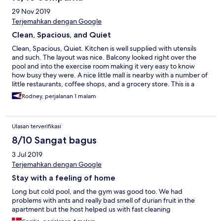
29 Nov 2019
Terjemahkan dengan Google
Clean, Spacious, and Quiet
Clean, Spacious, Quiet. Kitchen is well supplied with utensils
and such. The layout was nice. Balcony looked right over the
pool and into the exercise room making it very easy to know
how busy they were. A nice little mall is nearby with a number of
little restaurants, coffee shops, and a grocery store. This is a
condo, so calling in the car from the airport would expedite the
Rodney, perjalanan 1 malam
check-in process. I made the mistake of calling after I had
arrived, so it took a few miutes to get things arranged.
Ulasan terverifikasi
8/10 Sangat bagus
3 Jul 2019
Terjemahkan dengan Google
Stay with a feeling of home
Long but cold pool, and the gym was good too. We had
problems with ants and really bad smell of durian fruit in the
apartment but the host helped us with fast cleaning