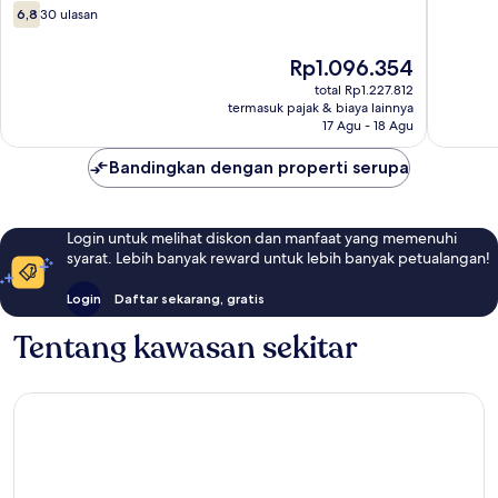
KLCC
Maju
6.8
6,8
30 ulasan
Pusat
dari
Kota
10,
Harga
Rp1.096.354
Kuala
30
sekarang
Lumpur
ulasan
total Rp1.227.812
Rp1.096.354
termasuk pajak & biaya lainnya
17 Agu - 18 Agu
Bandingkan dengan properti serupa
Login untuk melihat diskon dan manfaat yang memenuhi
syarat. Lebih banyak reward untuk lebih banyak petualangan!
Login
Daftar sekarang, gratis
Tentang kawasan sekitar