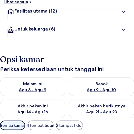
Lihat semua
Fasilitas utama
(12)
Untuk keluarga
(6)
Opsi kamar
Periksa ketersediaan untuk tanggal ini
Periksa ketersediaan untuk malam ini Agu 8 - Agu 9
Periksa ketersediaan untuk be
Malam ini
Besok
Agu 8 - Agu 9
Agu 9 - Agu 10
Periksa ketersediaan untuk akhir pekan ini Agu 14 - Agu 16
Periksa ketersediaan untuk ak
Akhir pekan ini
Akhir pekan berikutnya
Agu 14 - Agu 16
Agu 21 - Agu 23
Filter
Semua kamar
1 tempat tidur
2 tempat tidur
tersedia