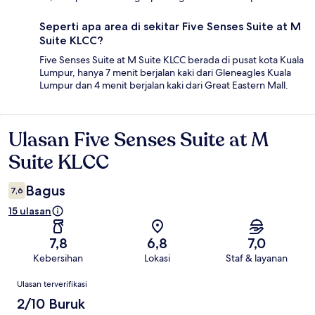
Seperti apa area di sekitar Five Senses Suite at M
Suite KLCC?
Five Senses Suite at M Suite KLCC berada di pusat kota Kuala
Lumpur, hanya 7 menit berjalan kaki dari Gleneagles Kuala
Lumpur dan 4 menit berjalan kaki dari Great Eastern Mall.
Ulasan Five Senses Suite at M
Ulasan
Suite KLCC
Bagus
7,6
15 ulasan
7,8
6,8
7,0
Kebersihan
Lokasi
Staf & layanan
Ulasan
Ulasan terverifikasi
2/10 Buruk