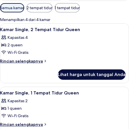
Filter
Semua kamar
2 tempat tidur
1 tempat tidur
tersedia
untuk
Menampilkan 4 dari 4 kamar
kamar
Lihat
Kamar Single, 2 Tempat Tidur Queen | 
5
Kamar Single, 2 Tempat Tidur Queen
semua
Kapasitas 4
foto
2 queen
untuk
Kamar
Wi-Fi Gratis
Single,
Rincian
Rincian selengkapnya
2
lebih
lanjut
Tempat
Lihat harga untuk tanggal Anda
untuk
Tidur
Kamar
Queen
Single,
Lihat
Meja kerja dan Wi-Fi gratis
4
2
Kamar Single, 1 Tempat Tidur Queen
semua
Tempat
Kapasitas 2
Tidur
foto
Queen
1 queen
untuk
Kamar
Wi-Fi Gratis
Single,
Rincian
Rincian selengkapnya