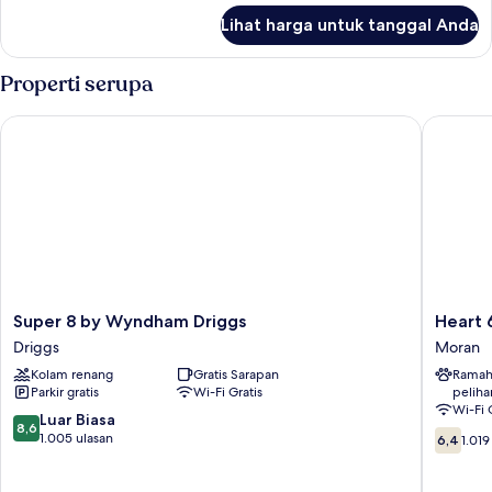
lanjut
Tempat
Lihat harga untuk tanggal Anda
untuk
Tidur
Kamar
King
Single,
Properti serupa
1
Tempat
Super 8 by Wyndham Driggs
Heart 6 
Tidur
King
Super
Heart
Super 8 by Wyndham Driggs
Heart 
8
6
Driggs
Moran
by
Ranch
Kolam renang
Gratis Sarapan
Ramah
Wyndham
Moran
Parkir gratis
Wi-Fi Gratis
peliha
Driggs
Wi-Fi 
Driggs
8.6
Luar Biasa
8,6
6.4
dari
1.005 ulasan
6,4
1.019
dari
10,
10,
Luar