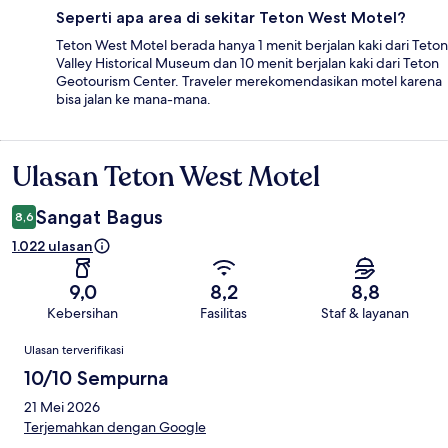
Seperti apa area di sekitar Teton West Motel?
Teton West Motel berada hanya 1 menit berjalan kaki dari Teton
Valley Historical Museum dan 10 menit berjalan kaki dari Teton
Geotourism Center. Traveler merekomendasikan motel karena
bisa jalan ke mana-mana.
Ulasan Teton West Motel
Ulasan
Sangat Bagus
8,6
1.022 ulasan
9,0
8,2
8,8
Kebersihan
Fasilitas
Staf & layanan
Ulasan
Ulasan terverifikasi
10/10 Sempurna
21 Mei 2026
Terjemahkan dengan Google