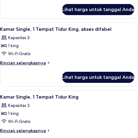
1
lebih
lanjut
Tempat
Lihat harga untuk tanggal Anda
untuk
Tidur
Kamar
Queen
Single,
Lihat
1
1
Kamar Single, 1 Tempat Tidur King, akses difabel
semua
Tempat
Kapasitas 3
Tidur
foto
Queen
1 king
untuk
Kamar
Wi-Fi Gratis
Single,
Rincian
Rincian selengkapnya
1
lebih
lanjut
Tempat
Lihat harga untuk tanggal Anda
untuk
Tidur
Kamar
King,
Single,
Lihat
Meja kerja dan Wi-Fi gratis
2
akses
1
Kamar Single, 1 Tempat Tidur King
semua
Tempat
difabel
Kapasitas 3
Tidur
foto
King,
1 king
untuk
akses
Kamar
Wi-Fi Gratis
difabel
Single,
Rincian
Rincian selengkapnya
1
lebih