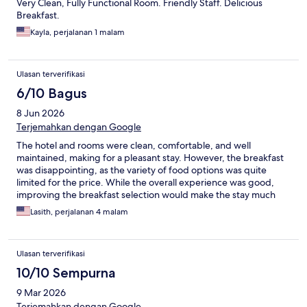
Very Clean, Fully Functional Room. Friendly Staff. Delicious
Breakfast.
Kayla, perjalanan 1 malam
Ulasan terverifikasi
6/10 Bagus
8 Jun 2026
Terjemahkan dengan Google
The hotel and rooms were clean, comfortable, and well
maintained, making for a pleasant stay. However, the breakfast
was disappointing, as the variety of food options was quite
limited for the price. While the overall experience was good,
improving the breakfast selection would make the stay much
better.
Lasith, perjalanan 4 malam
Ulasan terverifikasi
10/10 Sempurna
9 Mar 2026
Terjemahkan dengan Google