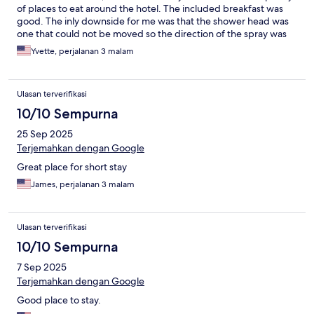
of places to eat around the hotel. The included breakfast was
good. The inly downside for me was that the shower head was
one that could not be moved so the direction of the spray was
not to my liking. Other than that, everything was great!
Yvette, perjalanan 3 malam
Ulasan terverifikasi
10/10 Sempurna
25 Sep 2025
Terjemahkan dengan Google
Great place for short stay
James, perjalanan 3 malam
Ulasan terverifikasi
10/10 Sempurna
7 Sep 2025
Terjemahkan dengan Google
Good place to stay.