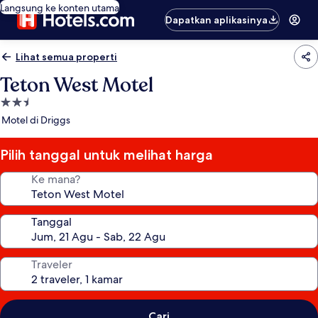
Langsung ke konten utama
Dapatkan aplikasinya
Lihat semua properti
Teton West Motel
Properti
bintang
Motel di Driggs
2.5
Pilih tanggal untuk melihat harga
Ke mana?
Tanggal
Traveler
Cari