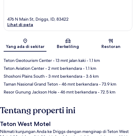
476 N Main St, Driggs, ID, 83422
Lihat di peta
Peta
Yang ada di sekitar
Berkeliling
Restoran
Teton Geotourism Center
- 13 mnt jalan kaki
- 1.1 km
Teton Aviation Center
- 2 mnt berkendara
- 1.1 km
Shoshoni Plains South
- 3 mnt berkendara
- 3.6 km
Taman Nasional Grand Teton
- 46 mnt berkendara
- 73.9 km
Resor Gunung Jackson Hole
- 46 mnt berkendara
- 72.5 km
Tentang properti ini
Teton West Motel
Nikmati kunjungan Anda ke Driggs dengan menginap di Teton West