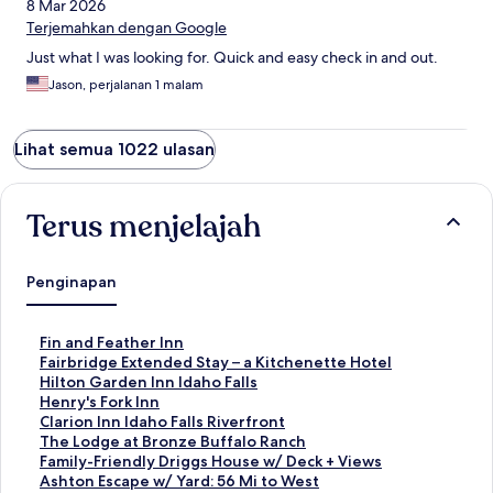
8 Mar 2026
Terjemahkan dengan Google
Just what I was looking for. Quick and easy check in and out.
Jason, perjalanan 1 malam
Lihat semua 1022 ulasan
Terus menjelajah
Penginapan
T
Fin and Feather Inn
a
T
Fairbridge Extended Stay – a Kitchenette Hotel
u
a
T
Hilton Garden Inn Idaho Falls
t
u
a
T
Henry's Fork Inn
a
t
u
a
T
Clarion Inn Idaho Falls Riverfront
n
a
t
u
a
T
The Lodge at Bronze Buffalo Ranch
S
n
a
t
u
a
T
Family-Friendly Driggs House w/ Deck + Views
t
S
n
a
t
u
a
T
Ashton Escape w/ Yard: 56 Mi to West