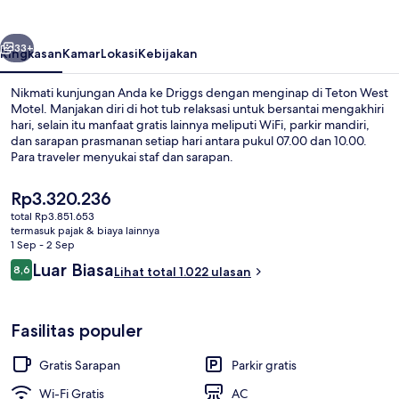
belumnya
Berikutnya
33+
Ringkasan
Kamar
Lokasi
Kebijakan
Nikmati kunjungan Anda ke Driggs dengan menginap di Teton West
Motel. Manjakan diri di hot tub relaksasi untuk bersantai mengakhiri
hari, selain itu manfaat gratis lainnya meliputi WiFi, parkir mandiri,
dan sarapan prasmanan setiap hari antara pukul 07.00 dan 10.00.
Para traveler menyukai staf dan sarapan.
Harga
Rp3.320.236
saat
total Rp3.851.653
ini
termasuk pajak & biaya lainnya
Ruang duduk lobi
Rp3.320.236
1 Sep - 2 Sep
Ulasan
Luar Biasa
8,6
Lihat total 1.022 ulasan
8,6 dari 10
Fasilitas populer
Gratis Sarapan
Parkir gratis
Wi-Fi Gratis
AC