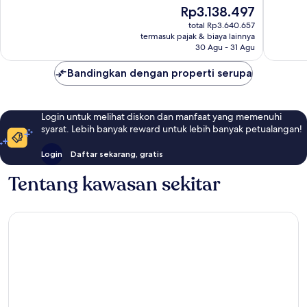
1.019
Biasa,
Harga
Rp3.138.497
ulasan
1.005
sekarang
total Rp3.640.657
ulasan
Rp3.138.497
termasuk pajak & biaya lainnya
30 Agu - 31 Agu
Bandingkan dengan properti serupa
Login untuk melihat diskon dan manfaat yang memenuhi
syarat. Lebih banyak reward untuk lebih banyak petualangan!
Login
Daftar sekarang, gratis
Tentang kawasan sekitar