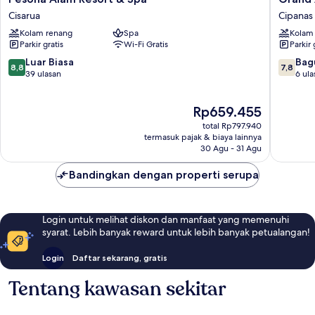
Alam
Aston
Cisarua
Cipanas
Resort
Puncak
Kolam renang
Spa
Kolam
&
Hotel
Parkir gratis
Wi-Fi Gratis
Parkir 
Spa
&
Cisarua
Resort
8.8
7.8
Luar Biasa
Bag
8,8
7,8
Cipanas
dari
dari
39 ulasan
6 ula
10,
10,
Luar
Bagus,
Harga
Rp659.455
Biasa,
6
sekarang
39
ulasan
total Rp797.940
Rp659.455
ulasan
termasuk pajak & biaya lainnya
30 Agu - 31 Agu
Bandingkan dengan properti serupa
Login untuk melihat diskon dan manfaat yang memenuhi
syarat. Lebih banyak reward untuk lebih banyak petualangan!
Login
Daftar sekarang, gratis
Tentang kawasan sekitar