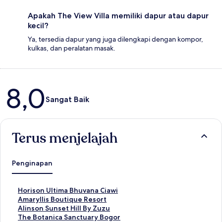
Apakah The View Villa memiliki dapur atau dapur
kecil?
Ya, tersedia dapur yang juga dilengkapi dengan kompor,
kulkas, dan peralatan masak.
Ulasan
8,0
Sangat Baik
Terus menjelajah
Penginapan
T
Horison Ultima Bhuvana Ciawi
a
T
Amaryllis Boutique Resort
u
a
T
Alinson Sunset Hill By Zuzu
t
u
a
T
The Botanica Sanctuary Bogor