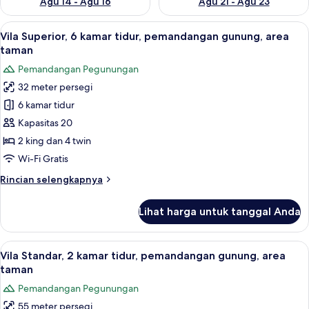
Agu 14 - Agu 16
Agu 21 - Agu 23
Lihat
Vila Superior, 6 kamar tidur, pemanda
7
Vila Superior, 6 kamar tidur, pemandangan gunung, area
semua
taman
foto
Pemandangan Pegunungan
untuk
32 meter persegi
Vila
6 kamar tidur
Superior,
6
Kapasitas 20
kamar
2 king dan 4 twin
tidur,
Wi-Fi Gratis
pemandangan
Rincian
Rincian selengkapnya
gunung,
lebih
area
lanjut
Lihat harga untuk tanggal Anda
untuk
taman
Vila
Superior,
Lihat
Vila Standar, 2 kamar tidur, pemandan
10
6
Vila Standar, 2 kamar tidur, pemandangan gunung, area
semua
kamar
taman
tidur,
foto
Pemandangan Pegunungan
pemandangan
untuk
gunung,
55 meter persegi