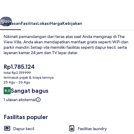
belumnya
Berikutnya
20+
Ringkasan
Fasilitas
Lokasi
Harga
Kebijakan
Nikmati pemandangan dari teras atas saat Anda menginap di The
View Villa. Anda akan mendapatkan manfaat gratis seperti WiFi dan
parkir mandiri.Setiap vila memiliki fasilitas seperti dapur kecil, serta
layanan kamar 24 jam dan TV layar datar.
Harga
Rp1.785.124
saat
total Rp2.159.999
ini
termasuk pajak & biaya lainnya
Rp1.785.124
25 Agu - 26 Agu
Eksterior
Ulasan
Sangat bagus
8,0
8,0 dari 10
1 ulasan eksternal
Fasilitas populer
Dapur kecil
Fasilitas laundry