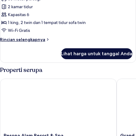
Vila
area
2 kamar tidur
Standar,
taman
2
Kapasitas 6
kamar
1 king, 2 twin dan 1 tempat tidur sofa twin
tidur,
Wi-Fi Gratis
pemandangan
Rincian
Rincian selengkapnya
gunung,
lebih
area
lanjut
Lihat harga untuk tanggal Anda
untuk
taman
Vila
Standar,
Properti serupa
2
kamar
Pesona Alam Resort & Spa
Grand As
tidur,
pemandangan
gunung,
area
taman
Pesona
Grand
Pesona Alam Resort & Spa
Grand 