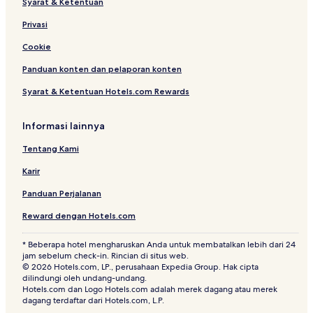
Syarat & Ketentuan
a
u
l
n
Privasi
S
c
e
a
Cookie
n
k
Panduan konten dan pelaporan konten
t
u
Syarat & Ketentuan Hotels.com Rewards
l
P
a
Informasi lainnya
r
k
Tentang Kami
Karir
Panduan Perjalanan
Reward dengan Hotels.com
* Beberapa hotel mengharuskan Anda untuk membatalkan lebih dari 24
jam sebelum check-in. Rincian di situs web.
© 2026 Hotels.com, LP., perusahaan Expedia Group. Hak cipta
dilindungi oleh undang-undang.
Hotels.com dan Logo Hotels.com adalah merek dagang atau merek
dagang terdaftar dari Hotels.com, L.P.