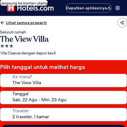
Langsung ke konten utama
Dapatkan aplikasinya
Lihat semua properti
Seluruh rumah
The View Villa
Properti
bintang
Vila Cisarua dengan dapur kecil
3.0
Pilih tanggal untuk melihat harga
Ke mana?
Tanggal
Traveler