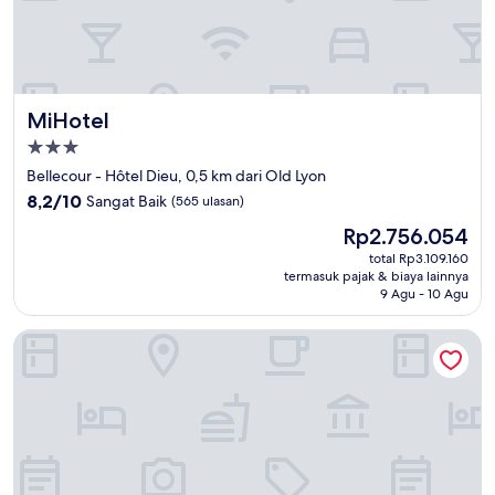
MiHotel
MiHotel
Properti
bintang
Bellecour - Hôtel Dieu, 0,5 km dari Old Lyon
3.0
8.2
8,2/10
Sangat Baik
(565 ulasan)
dari
Harga
Rp2.756.054
10,
sekarang
Sangat
total Rp3.109.160
Rp2.756.054
termasuk pajak & biaya lainnya
Baik,
9 Agu - 10 Agu
(565
ulasan)
Residence Belambra Villemanzy