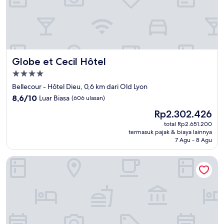
Globe et Cecil Hôtel
Globe et Cecil Hôtel
Properti
bintang
Bellecour - Hôtel Dieu, 0,6 km dari Old Lyon
4.0
8.6
8,6/10
Luar Biasa
(606 ulasan)
dari
Harga
Rp2.302.426
10,
sekarang
Luar
total Rp2.651.200
Rp2.302.426
termasuk pajak & biaya lainnya
Biasa,
7 Agu - 8 Agu
(606
ulasan)
Hotel Silky by HappyCulture