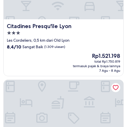
Citadines Presqu'île Lyon
Citadines Presqu'île Lyon
Properti
bintang
Les Cordeliers, 0,5 km dari Old Lyon
3.0
8.4
8,4/10
Sangat Baik
(1.309 ulasan)
dari
Harga
Rp1.521.198
10,
sekarang
Sangat
total Rp1.750.819
Rp1.521.198
termasuk pajak & biaya lainnya
Baik,
7 Agu - 8 Agu
(1.309
ulasan)
Best Western Hotel Saint Antoine