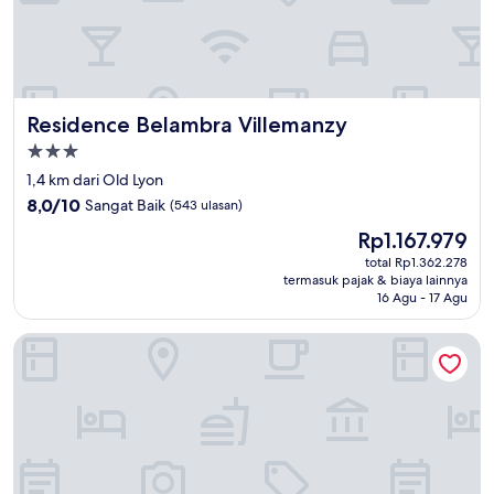
Residence Belambra Villemanzy
Residence Belambra Villemanzy
Properti
bintang
1,4 km dari Old Lyon
3.0
8.0
8,0/10
Sangat Baik
(543 ulasan)
dari
Harga
Rp1.167.979
10,
sekarang
Sangat
total Rp1.362.278
Rp1.167.979
termasuk pajak & biaya lainnya
Baik,
16 Agu - 17 Agu
(543
ulasan)
Hôtel Bayard Bellecour