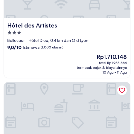
Hôtel des Artistes
Hôtel des Artistes
Properti
bintang
Bellecour - Hôtel Dieu, 0,4 km dari Old Lyon
3.0
9.0
9,0/10
Istimewa
(1.000 ulasan)
dari
Harga
Rp1.710.148
10,
sekarang
Istimewa,
total Rp1.958.664
Rp1.710.148
termasuk pajak & biaya lainnya
(1.000
10 Agu - 11 Agu
ulasan)
Fourvière Hôtel Lyon