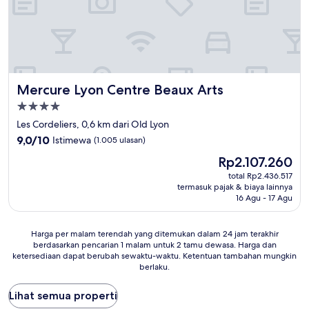
Mercure Lyon Centre Beaux Arts
Mercure Lyon Centre Beaux Arts
Properti
bintang
Les Cordeliers, 0,6 km dari Old Lyon
4.0
9.0
9,0/10
Istimewa
(1.005 ulasan)
dari
Harga
Rp2.107.260
10,
sekarang
Istimewa,
total Rp2.436.517
Rp2.107.260
termasuk pajak & biaya lainnya
(1.005
16 Agu - 17 Agu
ulasan)
Harga
Harga per malam terendah yang ditemukan dalam 24 jam terakhir
berdasarkan pencarian 1 malam untuk 2 tamu dewasa. Harga dan
per
ketersediaan dapat berubah sewaktu-waktu. Ketentuan tambahan mungkin
malam
berlaku.
terendah
yang
Lihat semua properti
ditemukan
dalam