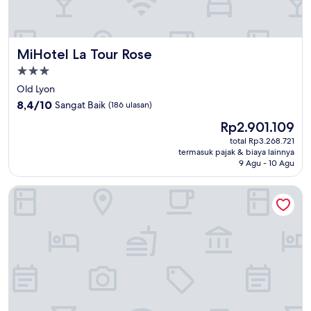
MiHotel La Tour Rose
MiHotel La Tour Rose
Properti
bintang
Old Lyon
3.0
8.4
8,4/10
Sangat Baik
(186 ulasan)
dari
Harga
Rp2.901.109
10,
sekarang
Sangat
total Rp3.268.721
Rp2.901.109
termasuk pajak & biaya lainnya
Baik,
9 Agu - 10 Agu
(186
ulasan)
Grand Hotel Des Terreaux