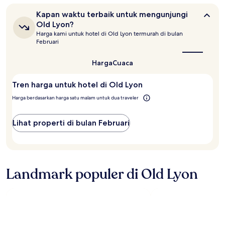
3.0
Kapan
Kapan waktu terbaik untuk mengunjungi
waktu
Old Lyon?
terbaik
Harga kami untuk hotel di Old Lyon termurah di bulan
untuk
Februari
mengunjungi
Old
Lyon?
Harga
Cuaca
Tren harga untuk hotel di Old Lyon
Harga berdasarkan harga satu malam untuk dua traveler
Lihat properti di bulan Februari
Landmark populer di Old Lyon