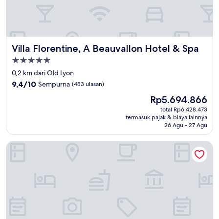
Villa Florentine, A Beauvallon Hotel & Spa
Villa Florentine, A Beauvallon Hotel & Spa
Properti
bintang
0,2 km dari Old Lyon
5.0
9.4
9,4/10
Sempurna
(483 ulasan)
dari
Harga
Rp5.694.866
10,
sekarang
Sempurna,
total Rp6.428.473
Rp5.694.866
termasuk pajak & biaya lainnya
(483
26 Agu - 27 Agu
ulasan)
Carlton Hotel Lyon - MGallery Collection