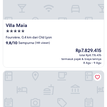
Villa Maïa
Villa Maïa
Properti
bintang
Fourvière, 0,4 km dari Old Lyon
5.0
9.8
9,8/10
Sempurna
(148 ulasan)
dari
Harga
Rp7.829.415
10,
sekarang
Sempurna,
total Rp8.776.476
Rp7.829.415
termasuk pajak & biaya lainnya
(148
8 Agu - 9 Agu
ulasan)
MiHotel