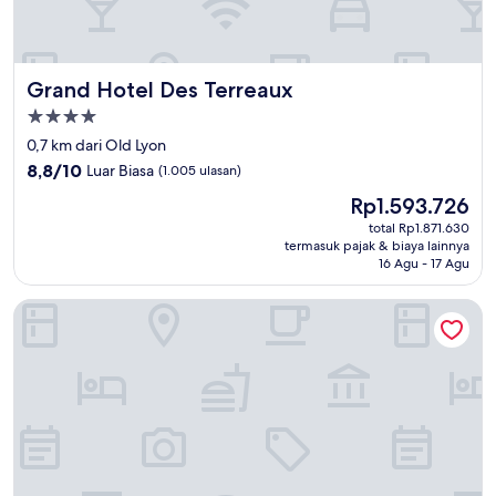
Grand Hotel Des Terreaux
Grand Hotel Des Terreaux
Properti
bintang
0,7 km dari Old Lyon
4.0
8.8
8,8/10
Luar Biasa
(1.005 ulasan)
dari
Harga
Rp1.593.726
10,
sekarang
Luar
total Rp1.871.630
Rp1.593.726
termasuk pajak & biaya lainnya
Biasa,
16 Agu - 17 Agu
(1.005
ulasan)
Hôtel des Artistes