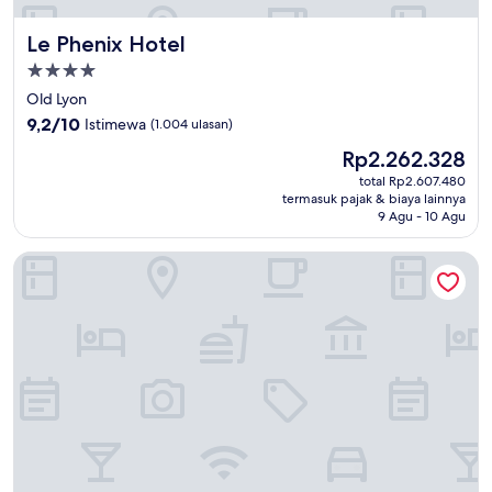
Le Phenix Hotel
Le Phenix Hotel
Properti
bintang
Old Lyon
4.0
9.2
9,2/10
Istimewa
(1.004 ulasan)
dari
Harga
Rp2.262.328
10,
sekarang
Istimewa,
total Rp2.607.480
Rp2.262.328
termasuk pajak & biaya lainnya
(1.004
9 Agu - 10 Agu
ulasan)
Collège Hôtel