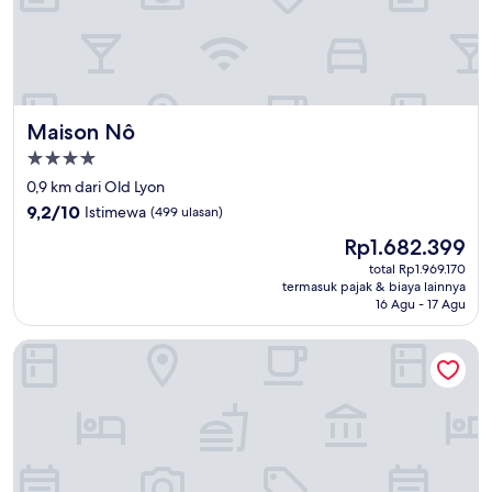
Maison Nô
Maison Nô
Properti
bintang
0,9 km dari Old Lyon
4.0
9.2
9,2/10
Istimewa
(499 ulasan)
dari
Harga
Rp1.682.399
10,
sekarang
Istimewa,
total Rp1.969.170
Rp1.682.399
termasuk pajak & biaya lainnya
(499
16 Agu - 17 Agu
ulasan)
Globe et Cecil Hôtel