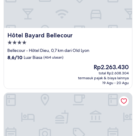
Hôtel Bayard Bellecour
Hôtel Bayard Bellecour
Properti
bintang
Bellecour - Hôtel Dieu, 0,7 km dari Old Lyon
4.0
8.6
8,6/10
Luar Biasa
(464 ulasan)
dari
Harga
Rp2.263.430
10,
sekarang
Luar
total Rp2.608.304
Rp2.263.430
termasuk pajak & biaya lainnya
Biasa,
19 Agu - 20 Agu
(464
ulasan)
Maison Nô