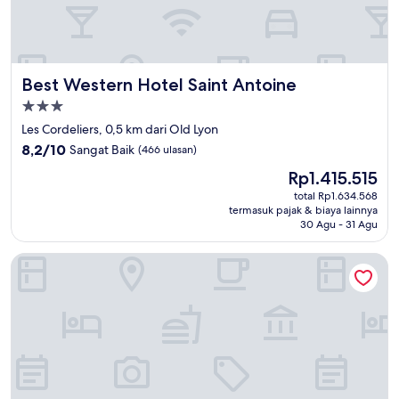
Best Western Hotel Saint Antoine
Best Western Hotel Saint Antoine
Properti
bintang
Les Cordeliers, 0,5 km dari Old Lyon
3.0
8.2
8,2/10
Sangat Baik
(466 ulasan)
dari
Harga
Rp1.415.515
10,
sekarang
Sangat
total Rp1.634.568
Rp1.415.515
termasuk pajak & biaya lainnya
Baik,
30 Agu - 31 Agu
(466
ulasan)
Villa Florentine, A Beauvallon Hotel & Spa