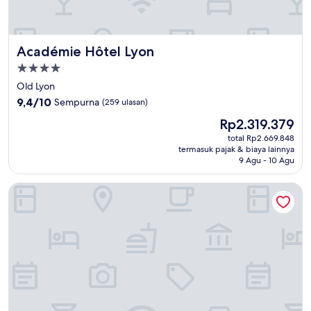
Académie Hôtel Lyon
Académie Hôtel Lyon
Properti
bintang
Old Lyon
4.0
9.4
9,4/10
Sempurna
(259 ulasan)
dari
Harga
Rp2.319.379
10,
sekarang
Sempurna,
total Rp2.669.848
Rp2.319.379
termasuk pajak & biaya lainnya
(259
9 Agu - 10 Agu
ulasan)
MiHotel La Tour Rose