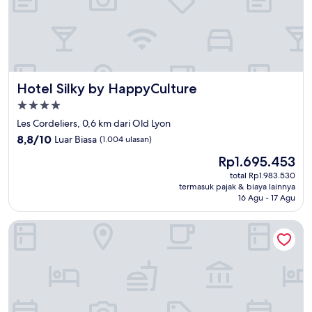
Hotel Silky by HappyCulture
Hotel Silky by HappyCulture
Properti
bintang
Les Cordeliers, 0,6 km dari Old Lyon
4.0
8.8
8,8/10
Luar Biasa
(1.004 ulasan)
dari
Harga
Rp1.695.453
10,
sekarang
Luar
total Rp1.983.530
Rp1.695.453
termasuk pajak & biaya lainnya
Biasa,
16 Agu - 17 Agu
(1.004
ulasan)
Mercure Lyon Centre Beaux Arts