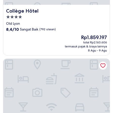
Collège Hôtel
Collège Hôtel
Properti
bintang
Old Lyon
4.0
8.4
8,4/10
Sangat Baik
(792 ulasan)
dari
Harga
Rp1.859.197
10,
sekarang
Sangat
total Rp2.163.606
Rp1.859.197
termasuk pajak & biaya lainnya
Baik,
8 Agu - 9 Agu
(792
ulasan)
Cour des Loges Lyon, A Radisson Collection Hotel