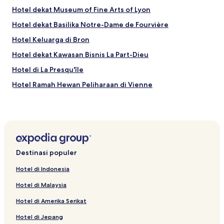
Hotel dekat Museum of Fine Arts of Lyon
Hotel dekat Basilika Notre-Dame de Fourvière
Hotel Keluarga di Bron
Hotel dekat Kawasan Bisnis La Part-Dieu
Hotel di La Presqu'île
Hotel Ramah Hewan Peliharaan di Vienne
Hotel dekat Katedral Lyon
Hotel dekat Patung Louis XIV
Hotel di Lyon
Hotel dengan Sarapan Gratis di Lyon
Destinasi populer
Hotel di Auvergne-Rhône-Alpes
Hotel di Indonesia
Hotel di Victor Bach - Saint Louis
Hotel di Malaysia
Hotel dekat Palais de Justice de Lyon
Hotel di Amerika Serikat
Hotel Ramah Hewan Peliharaan di Lyon
Hotel di Jepang
B&B di Lyon