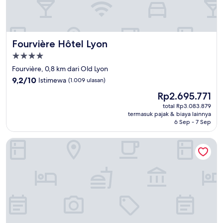
Fourvière Hôtel Lyon
Fourvière Hôtel Lyon
Properti
bintang
Fourvière, 0,8 km dari Old Lyon
4.0
9.2
9,2/10
Istimewa
(1.009 ulasan)
dari
Harga
Rp2.695.771
10,
sekarang
Istimewa,
total Rp3.083.879
Rp2.695.771
termasuk pajak & biaya lainnya
(1.009
6 Sep - 7 Sep
ulasan)
Citadines Presqu'île Lyon