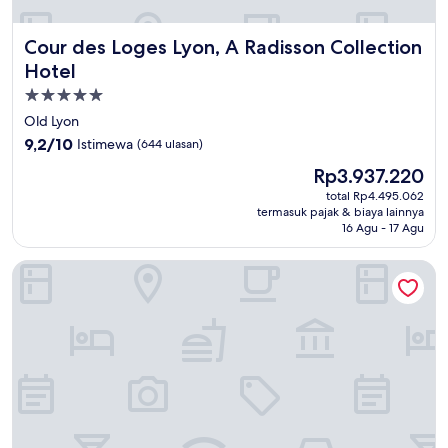
Cour des Loges Lyon, A Radisson Collection Hotel
Cour des Loges Lyon, A Radisson Collection
Hotel
Properti
bintang
Old Lyon
5.0
9.2
9,2/10
Istimewa
(644 ulasan)
dari
Harga
Rp3.937.220
10,
sekarang
Istimewa,
total Rp4.495.062
Rp3.937.220
termasuk pajak & biaya lainnya
(644
16 Agu - 17 Agu
ulasan)
Académie Hôtel Lyon