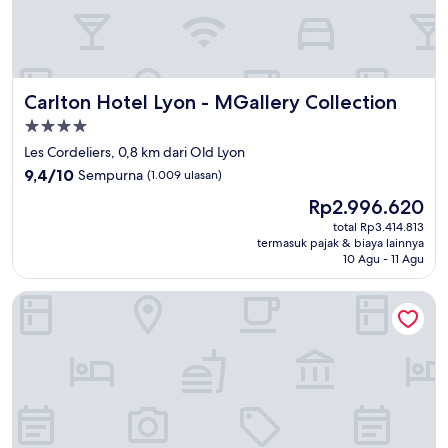
Carlton Hotel Lyon - MGallery Collection
Carlton Hotel Lyon - MGallery Collection
Properti
bintang
Les Cordeliers, 0,8 km dari Old Lyon
4.0
9.4
9,4/10
Sempurna
(1.009 ulasan)
dari
Harga
Rp2.996.620
10,
sekarang
Sempurna,
total Rp3.414.813
Rp2.996.620
termasuk pajak & biaya lainnya
(1.009
10 Agu - 11 Agu
ulasan)
Villa Maïa