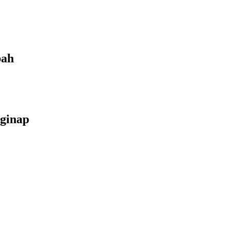
bah
ginap