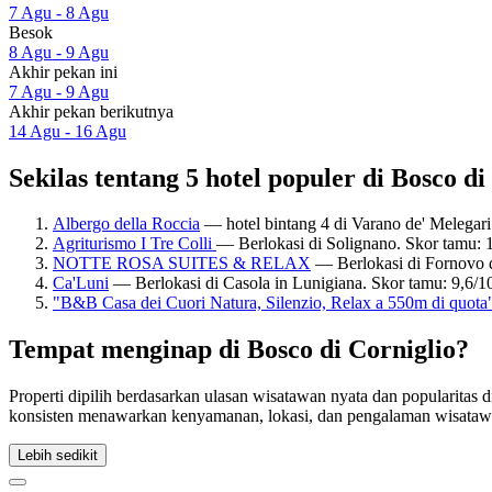
7 Agu - 8 Agu
Besok
8 Agu - 9 Agu
Akhir pekan ini
7 Agu - 9 Agu
Akhir pekan berikutnya
14 Agu - 16 Agu
Sekilas tentang 5 hotel populer di Bosco di
Albergo della Roccia
— hotel bintang 4 di Varano de' Melegari
Agriturismo I Tre Colli
— Berlokasi di Solignano. Skor tamu:
NOTTE ROSA SUITES & RELAX
— Berlokasi di Fornovo 
Ca'Luni
— Berlokasi di Casola in Lunigiana. Skor tamu: 9,6/
"B&B Casa dei Cuori Natura, Silenzio, Relax a 550m di quota
Tempat menginap di Bosco di Corniglio?
Properti dipilih berdasarkan ulasan wisatawan nyata dan popularitas 
konsisten menawarkan kenyamanan, lokasi, dan pengalaman wisatawa
Lebih sedikit