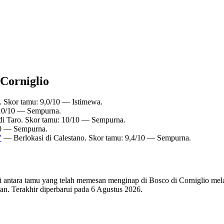
 Corniglio
. Skor tamu: 9,0/10 — Istimewa.
 10/10 — Sempurna.
di Taro. Skor tamu: 10/10 — Sempurna.
10 — Sempurna.
"
— Berlokasi di Calestano. Skor tamu: 9,4/10 — Sempurna.
di antara tamu yang telah memesan menginap di Bosco di Corniglio melal
n. Terakhir diperbarui pada
6 Agustus 2026
.