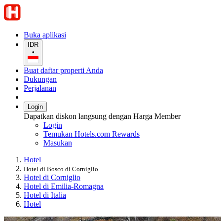
Buka aplikasi
IDR
•
Buat daftar properti Anda
Dukungan
Perjalanan
Login
Dapatkan diskon langsung dengan Harga Member
Login
Temukan Hotels.com Rewards
Masukan
Hotel
Hotel di Bosco di Corniglio
Hotel di Corniglio
Hotel di Emilia-Romagna
Hotel di Italia
Hotel