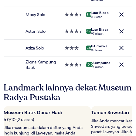
41 ulasan
Harga
bintang
dan
4.0
Luar Biasa
ketersediaan
Moxy Solo
Properti
8.8
8 ulasan
dapat
bintang
berubah
3.5
Luar Biasa
sewaktu-
Aston Solo
Properti
8.6
97 ulasan
waktu.
bintang
Ketentuan
3.5
tambahan
Istimewa
Aziza Solo
Properti
9.0
11 ulasan
mungkin
bintang
berlaku.
3.0
Zigna Kampung
Sempurna
Properti
10.0
Batik
4 ulasan
bintang
3.5
Landmark lainnya dekat Museum
Radya Pustaka
Museum Batik Danar Hadi
Taman Sriwedari
6.0/10 (2 ulasan)
Jika Anda mencari kese
Sriwedari, yang berada 1
JIka museum ada dalam daftar yang Anda
pusat Laweyan. Jika An
ingin kunjungi di Laweyan, maka Anda