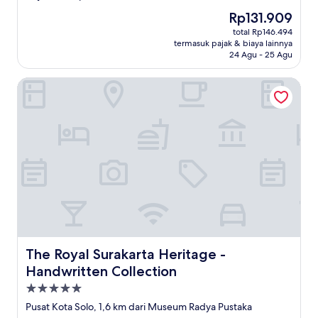
dari
Harga
Rp131.909
10,
sekarang
Sempurna,
total Rp146.494
Rp131.909
termasuk pajak & biaya lainnya
(1
24 Agu - 25 Agu
ulasan)
The Royal Surakarta Heritage - Handwritten Collection
The Royal Surakarta Heritage - Handwritten Collection
The Royal Surakarta Heritage -
Handwritten Collection
Properti
bintang
Pusat Kota Solo, 1,6 km dari Museum Radya Pustaka