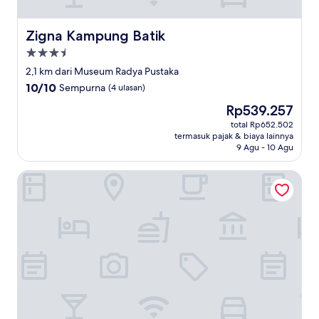
Zigna Kampung Batik
Zigna Kampung Batik
Properti
bintang
2,1 km dari Museum Radya Pustaka
3.5
10.0
10/10
Sempurna
(4 ulasan)
dari
Harga
Rp539.257
10,
sekarang
Sempurna,
total Rp652.502
Rp539.257
termasuk pajak & biaya lainnya
(4
9 Agu - 10 Agu
ulasan)
Arini Hotel