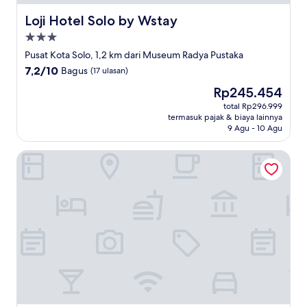
Loji Hotel Solo by Wstay
Loji Hotel Solo by Wstay
Properti
bintang
Pusat Kota Solo, 1,2 km dari Museum Radya Pustaka
3.0
7.2
7,2/10
Bagus
(17 ulasan)
dari
Harga
Rp245.454
10,
sekarang
Bagus,
total Rp296.999
Rp245.454
termasuk pajak & biaya lainnya
(17
9 Agu - 10 Agu
ulasan)
Sahid Jaya Hotel Solo