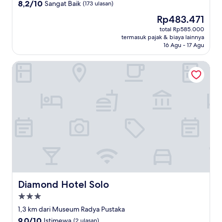
5.0
8.2
8,2/10
Sangat Baik
(173 ulasan)
dari
Harga
Rp483.471
10,
sekarang
Sangat
total Rp585.000
Rp483.471
termasuk pajak & biaya lainnya
Baik,
16 Agu - 17 Agu
(173
ulasan)
Diamond Hotel Solo
Diamond Hotel Solo
Diamond Hotel Solo
Properti
bintang
1,3 km dari Museum Radya Pustaka
3.0
9.0
9,0/10
Istimewa
(2 ulasan)