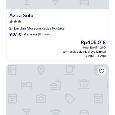
Aziza Solo
Aziza Solo
Properti
bintang
2,1 km dari Museum Radya Pustaka
3.0
9.0
9,0/10
Istimewa
(11 ulasan)
dari
Harga
Rp405.018
10,
sekarang
Istimewa,
total Rp494.290
Rp405.018
termasuk pajak & biaya lainnya
(11
12 Agu - 13 Agu
ulasan)
Zigna Kampung Batik