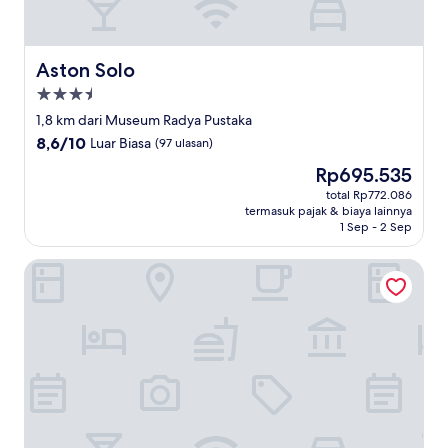
Aston Solo
Aston Solo
Properti
bintang
1,8 km dari Museum Radya Pustaka
3.5
8.6
8,6/10
Luar Biasa
(97 ulasan)
dari
Harga
Rp695.535
10,
sekarang
Luar
total Rp772.086
Rp695.535
termasuk pajak & biaya lainnya
Biasa,
1 Sep - 2 Sep
(97
ulasan)
Aziza Solo