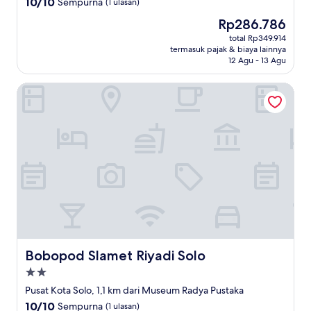
10.0
10/10
Sempurna
(1 ulasan)
dari
Harga
Rp286.786
10,
sekarang
Sempurna,
total Rp349.914
Rp286.786
termasuk pajak & biaya lainnya
(1
12 Agu - 13 Agu
ulasan)
Bobopod Slamet Riyadi Solo
Bobopod Slamet Riyadi Solo
Bobopod Slamet Riyadi Solo
Properti
bintang
Pusat Kota Solo, 1,1 km dari Museum Radya Pustaka
2.0
10.0
10/10
Sempurna
(1 ulasan)