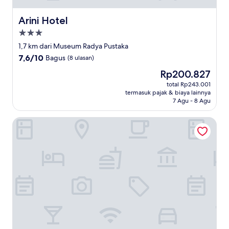
Arini Hotel
Arini Hotel
Properti
bintang
1,7 km dari Museum Radya Pustaka
3.0
7.6
7,6/10
Bagus
(8 ulasan)
dari
Harga
Rp200.827
10,
sekarang
Bagus,
total Rp243.001
Rp200.827
termasuk pajak & biaya lainnya
(8
7 Agu - 8 Agu
ulasan)
Loji Hotel Solo by Wstay