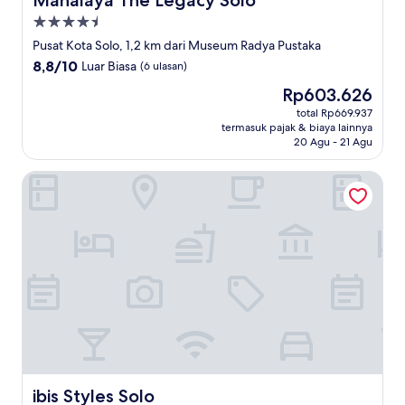
Mahalaya The Legacy Solo
Properti
bintang
Pusat Kota Solo, 1,2 km dari Museum Radya Pustaka
4.5
8.8
8,8/10
Luar Biasa
(6 ulasan)
dari
Harga
Rp603.626
10,
sekarang
Luar
total Rp669.937
Rp603.626
termasuk pajak & biaya lainnya
Biasa,
20 Agu - 21 Agu
(6
ulasan)
ibis Styles Solo
ibis Styles Solo
ibis Styles Solo