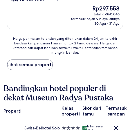
dari
Harga
Rp297.558
10,
sekarang
Istimewa,
total Rp360.046
Rp297.558
termasuk pajak & biaya lainnya
(2
30 Agu - 31 Agu
ulasan)
Harga
Harga per malam terendah yang ditemukan dalam 24 jam terakhir
berdasarkan pencarian 1 malam untuk 2 tamu dewasa. Harga dan
per
ketersediaan dapat berubah sewaktu-waktu. Ketentuan tambahan
malam
mungkin berlaku.
terendah
yang
Lihat semua properti
ditemukan
dalam
24
jam
Bandingkan hotel populer di
terakhir
berdasarkan
dekat Museum Radya Pustaka
pencarian
1
malam
Kelas
Skor dari
Termasuk
Properti
untuk
properti
tamu
sarapan
2
tamu
Istimewa
dewasa.
Swiss-Belhotel Solo
Properti
9.2