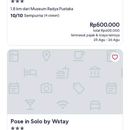
Properti
bintang
1,8 km dari Museum Radya Pustaka
3.0
10.0
10/10
Sempurna
(4 ulasan)
dari
Harga
Rp500.000
10,
sekarang
Sempurna,
total Rp605.000
Rp500.000
termasuk pajak & biaya lainnya
(4
25 Agu - 26 Agu
ulasan)
Pose in Solo by Wstay
Pose in Solo by Wstay
Pose in Solo by Wstay
Properti