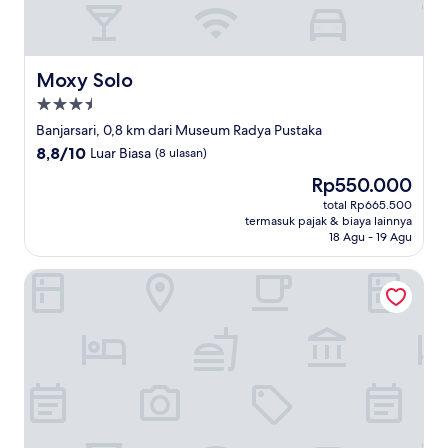
Moxy Solo
Moxy Solo
Properti
bintang
Banjarsari, 0,8 km dari Museum Radya Pustaka
3.5
8.8
8,8/10
Luar Biasa
(8 ulasan)
dari
Harga
Rp550.000
10,
sekarang
Luar
total Rp665.500
Rp550.000
termasuk pajak & biaya lainnya
Biasa,
18 Agu - 19 Agu
(8
ulasan)
Aston Solo