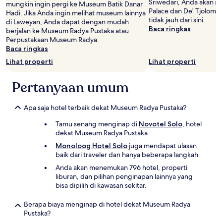
Sriwedari, Anda akan m
mungkin ingin pergi ke Museum Batik Danar
Palace dan De' Tjolom
Hadi. Jika Anda ingin melihat museum lainnya
tidak jauh dari sini.
di Laweyan, Anda dapat dengan mudah
Baca ringkas
berjalan ke Museum Radya Pustaka atau
Perpustakaan Museum Radya.
Baca ringkas
Lihat properti
Lihat properti
Pertanyaan umum
Apa saja hotel terbaik dekat Museum Radya Pustaka?
Tamu senang menginap di
Novotel Solo
, hotel
dekat Museum Radya Pustaka.
Monoloog Hotel Solo
juga mendapat ulasan
baik dari traveler dan hanya beberapa langkah.
Anda akan menemukan 796 hotel, properti
liburan, dan pilihan penginapan lainnya yang
bisa dipilih di kawasan sekitar.
Berapa biaya menginap di hotel dekat Museum Radya
Pustaka?