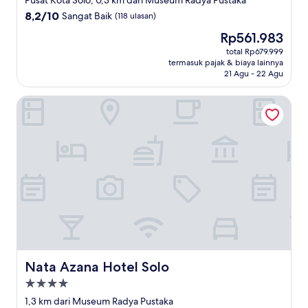
Pusat Kota Solo, 0,3 km dari Museum Radya Pustaka
4.0
8.2
8,2/10
Sangat Baik
(118 ulasan)
dari
Harga
Rp561.983
10,
sekarang
Sangat
total Rp679.999
Rp561.983
termasuk pajak & biaya lainnya
Baik,
21 Agu - 22 Agu
(118
ulasan)
Nata Azana Hotel Solo
Nata Azana Hotel Solo
Nata Azana Hotel Solo
Properti
bintang
1,3 km dari Museum Radya Pustaka