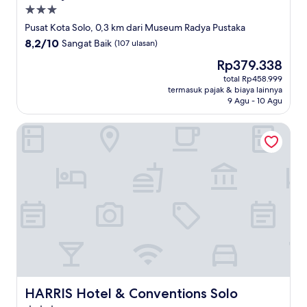
Properti
bintang
Pusat Kota Solo, 0,3 km dari Museum Radya Pustaka
3.0
8.2
8,2/10
Sangat Baik
(107 ulasan)
dari
Harga
Rp379.338
10,
sekarang
Sangat
total Rp458.999
Rp379.338
termasuk pajak & biaya lainnya
Baik,
9 Agu - 10 Agu
(107
ulasan)
HARRIS Hotel & Conventions Solo
HARRIS Hotel & Conventions Solo
HARRIS Hotel & Conventions Solo