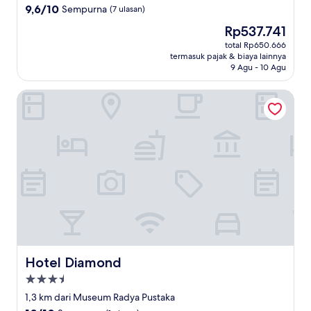
4.0
9.6
9,6/10
Sempurna
(7 ulasan)
dari
Harga
Rp537.741
10,
sekarang
Sempurna,
total Rp650.666
Rp537.741
termasuk pajak & biaya lainnya
(7
9 Agu - 10 Agu
ulasan)
Hotel Diamond
Hotel Diamond
Hotel Diamond
Properti
bintang
1,3 km dari Museum Radya Pustaka
3.5