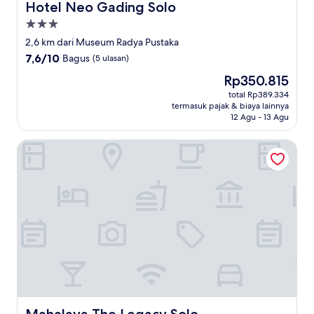
Hotel Neo Gading Solo
Hotel Neo Gading Solo
Properti
bintang
2,6 km dari Museum Radya Pustaka
3.0
7.6
7,6/10
Bagus
(5 ulasan)
dari
Harga
Rp350.815
10,
sekarang
Bagus,
total Rp389.334
Rp350.815
termasuk pajak & biaya lainnya
(5
12 Agu - 13 Agu
ulasan)
Mahalaya The Legacy Solo
Mahalaya The Legacy Solo