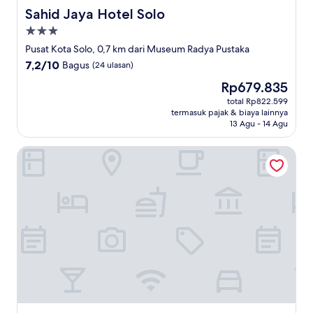
Sahid Jaya Hotel Solo
Sahid Jaya Hotel Solo
Properti
bintang
Pusat Kota Solo, 0,7 km dari Museum Radya Pustaka
3.0
7.2
7,2/10
Bagus
(24 ulasan)
dari
Harga
Rp679.835
10,
sekarang
Bagus,
total Rp822.599
Rp679.835
termasuk pajak & biaya lainnya
(24
13 Agu - 14 Agu
ulasan)
Hotel Neo Gading Solo