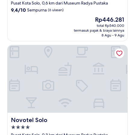
bintang
Pusat Kota Solo, 0,6 km dari Museum Radya Pustaka
3.0
9.4
9,4/10
Sempurna
(6 ulasan)
dari
Harga
Rp446.281
10,
sekarang
Sempurna,
total Rp540.000
Rp446.281
termasuk pajak & biaya lainnya
(6
8 Agu - 9 Agu
ulasan)
Novotel Solo
Novotel Solo
Novotel Solo
Properti
bintang