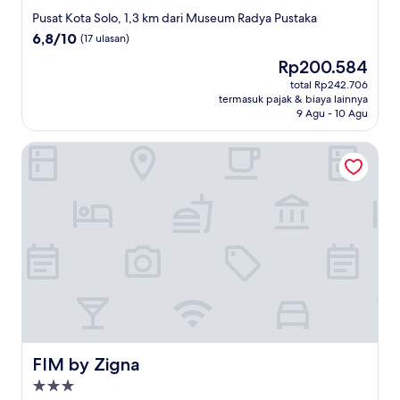
bintang
Pusat Kota Solo, 1,3 km dari Museum Radya Pustaka
3.0
6.8
6,8/10
(17 ulasan)
dari
Harga
Rp200.584
10,
sekarang
(17
total Rp242.706
Rp200.584
termasuk pajak & biaya lainnya
ulasan)
9 Agu - 10 Agu
FIM by Zigna
FIM by Zigna
FIM by Zigna
Properti