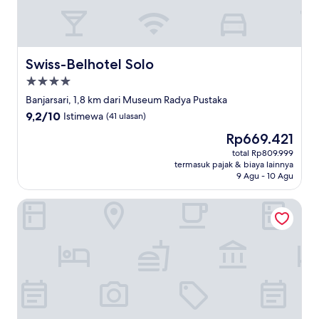
Swiss-Belhotel Solo
Swiss-Belhotel Solo
Properti
bintang
Banjarsari, 1,8 km dari Museum Radya Pustaka
4.0
9.2
9,2/10
Istimewa
(41 ulasan)
dari
Harga
Rp669.421
10,
sekarang
Istimewa,
total Rp809.999
Rp669.421
termasuk pajak & biaya lainnya
(41
9 Agu - 10 Agu
ulasan)
Moxy Solo