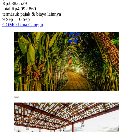
Rp3.382.529
total Rp4.092.860
termasuk pajak & biaya lainnya
9 Sep - 10 Sep
COMO Uma Canggu