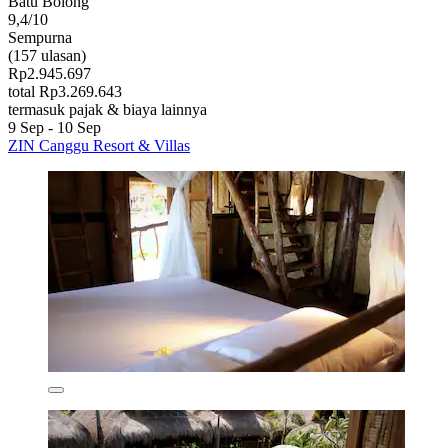
Batu Bolong
9,4/10
Sempurna
(157 ulasan)
Rp2.945.697
total Rp3.269.643
termasuk pajak & biaya lainnya
9 Sep - 10 Sep
ZIN Canggu Resort & Villas