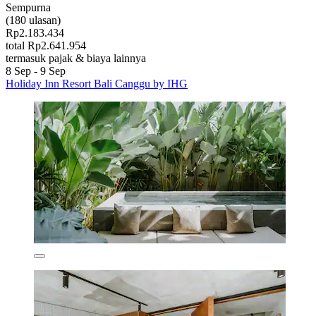
Sempurna
(180 ulasan)
Rp2.183.434
total Rp2.641.954
termasuk pajak & biaya lainnya
8 Sep - 9 Sep
Holiday Inn Resort Bali Canggu by IHG