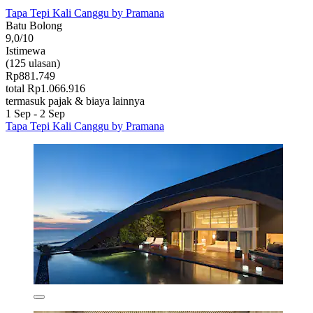
Tapa Tepi Kali Canggu by Pramana
Batu Bolong
9,0/10
Istimewa
(125 ulasan)
Rp881.749
total Rp1.066.916
termasuk pajak & biaya lainnya
1 Sep - 2 Sep
Tapa Tepi Kali Canggu by Pramana