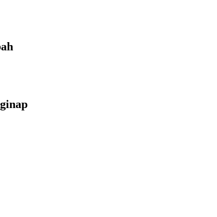
bah
ginap