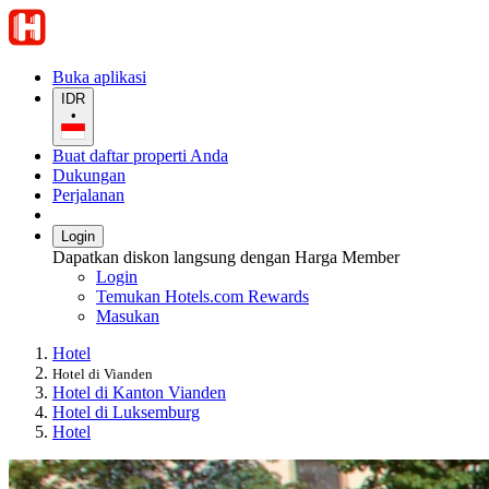
Buka aplikasi
IDR
•
Buat daftar properti Anda
Dukungan
Perjalanan
Login
Dapatkan diskon langsung dengan Harga Member
Login
Temukan Hotels.com Rewards
Masukan
Hotel
Hotel di Vianden
Hotel di Kanton Vianden
Hotel di Luksemburg
Hotel