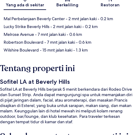
Peta
Yang ada di sekitar
Berkeliling
Restoran
Mal Perbelanjaan Beverly Center
- 2 mnt jalan kaki
- 0.2 km
Lucky Strike Beverly Hills
- 2 mnt jalan kaki
- 0.2 km
Melrose Avenue
- 7 mnt jalan kaki
- 0.6 km
Robertson Boulevard
- 7 mnt jalan kaki
- 0.6 km
Wilshire Boulevard
- 15 mnt jalan kaki
- 1.3 km
Tentang properti ini
Sofitel LA at Beverly Hills
Sofitel LA at Beverly Hills berjarak 5 menit berkendara dari Rodeo Drive
dan Sunset Strip. Anda dapat mengunjungi spa untuk memanjakan diri
di pijat jaringan dalam, facial, atau aromaterapi, dan masakan Prancis
disajikan di Esterel, yang buka untuk sarapan, makan siang, dan makan
malam. Keunggulan lain di hotel mewah ini meliputi kolam renang
outdoor, bar/lounge, dan klub kesehatan. Para traveler terkesan
dengan tempat tidur di kamar dan staf.