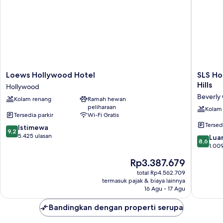
Boulevard
View)
Loews
SLS
Loews Hollywood Hotel
SLS Ho
Hollywood
Hotel,
Hills
Hollywood
Hotel
a
Beverly
Kolam renang
Ramah hewan
Hollywood
Luxury
peliharaan
Collecti
Kolam
Tersedia parkir
Wi-Fi Gratis
Hotel,
Tersed
9.2
Istimewa
Beverly
9,2
dari
5.425 ulasan
Hills
8.6
Luar
8,6
10,
Beverly
dari
1.009
Istimewa,
Grove
10,
Harga
Rp3.387.679
5.425
Luar
sekarang
ulasan
Biasa,
total Rp4.562.709
Rp3.387.679
termasuk pajak & biaya lainnya
1.009
16 Agu - 17 Agu
ulasan
Bandingkan dengan properti serupa