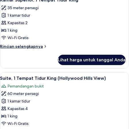
semua
Tempat
35 meter persegi
Tidur
foto
King
1 kamar tidur
untuk
(Beverly
Kamar
Kapasitas 2
Boulevard
Superior,
View)
1 king
1
Wi-Fi Gratis
Tempat
Rincian
Rincian selengkapnya
Tidur
lebih
King
lanjut
Lihat harga untuk tanggal Anda
untuk
Kamar
Superior,
Lihat
Suite, 1 Tempat Tidur King (Hollywood 
10
1
Suite, 1 Tempat Tidur King (Hollywood Hills View)
semua
Tempat
Pemandangan bukit
Tidur
foto
King
60 meter persegi
untuk
Suite,
1 kamar tidur
1
Kapasitas 4
Tempat
1 king
Tidur
Wi-Fi Gratis
King