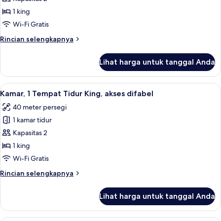
Hills
Mewah,
View)
1 king
1
Wi-Fi Gratis
Tempat
Rincian
Rincian selengkapnya
Tidur
lebih
King,
lanjut
Lihat harga untuk tanggal Anda
untuk
patio
Kamar
Mewah,
Lihat
Seprai premium, selimut bulu angsa, m
6
1
Kamar, 1 Tempat Tidur King, akses difabel
semua
Tempat
40 meter persegi
Tidur
foto
King,
1 kamar tidur
untuk
patio
Kamar,
Kapasitas 2
1
1 king
Tempat
Wi-Fi Gratis
Tidur
Rincian
Rincian selengkapnya
King,
lebih
akses
lanjut
Lihat harga untuk tanggal Anda
untuk
difabel
Kamar,
1
Suite Presidensial, 1 Tempat Tidur Kin