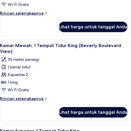
Tempat
Wi-Fi Gratis
Tidur
Rincian
Rincian selengkapnya
Queen
lebih
(Beverly
lanjut
Lihat harga untuk tanggal Anda
untuk
Boulevard
Kamar
View)
Superior,
Lihat
Seprai premium, selimut bulu angsa, m
7
2
Kamar Mewah, 1 Tempat Tidur King (Beverly Boulevard
semua
Tempat
View)
Tidur
foto
35 meter persegi
Queen
untuk
(Beverly
1 kamar tidur
Kamar
Boulevard
Kapasitas 2
Mewah,
View)
1
1 king
Tempat
Wi-Fi Gratis
Tidur
Rincian
Rincian selengkapnya
King
lebih
(Beverly
lanjut
Lihat harga untuk tanggal Anda
untuk
Boulevard
Kamar
View)
Mewah,
Lihat
Kamar Superior, 1 Tempat Tidur King |
5
1
Kamar Superior, 1 Tempat Tidur King