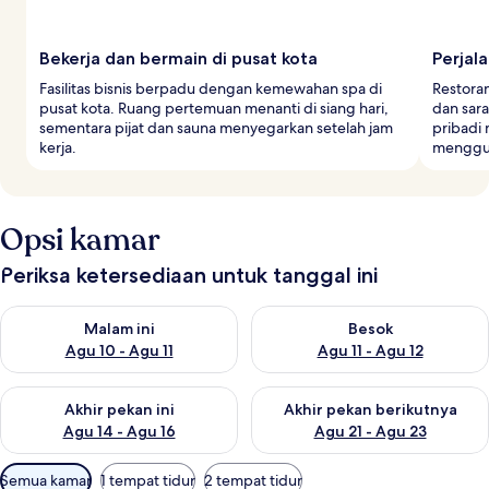
Bekerja dan bermain di pusat kota
Perjala
Fasilitas bisnis berpadu dengan kemewahan spa di
Restora
pusat kota. Ruang pertemuan menanti di siang hari,
dan sar
sementara pijat dan sauna menyegarkan setelah jam
pribadi
kerja.
menggun
Opsi kamar
Periksa ketersediaan untuk tanggal ini
Periksa ketersediaan untuk malam ini Agu 10 - Agu 11
Periksa ketersediaan untuk be
Malam ini
Besok
Agu 10 - Agu 11
Agu 11 - Agu 12
Periksa ketersediaan untuk akhir pekan ini Agu 14 - Agu 16
Periksa ketersediaan untuk ak
Akhir pekan ini
Akhir pekan berikutnya
Agu 14 - Agu 16
Agu 21 - Agu 23
Filter
Semua kamar
1 tempat tidur
2 tempat tidur