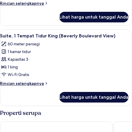
Rincian
Rincian selengkapnya
(Hollywood
lebih
Hills
lanjut
Lihat harga untuk tanggal Anda
View)
untuk
Suite,
1
Lihat
Suite, 1 Tempat Tidur King (Beverly Bo
5
Tempat
Suite, 1 Tempat Tidur King (Beverly Boulevard View)
semua
Tidur
60 meter persegi
King
foto
(Hollywood
1 kamar tidur
untuk
Hills
Suite,
Kapasitas 3
View)
1
1 king
Tempat
Wi-Fi Gratis
Tidur
Rincian
Rincian selengkapnya
King
lebih
(Beverly
lanjut
Lihat harga untuk tanggal Anda
untuk
Boulevard
Suite,
View)
1
Properti serupa
Tempat
Tidur
Loews Hollywood Hotel
SLS Hotel
King
(Beverly