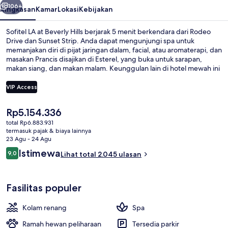
106+
Ringkasan
Kamar
Lokasi
Kebijakan
Sofitel LA at Beverly Hills berjarak 5 menit berkendara dari Rodeo
Drive dan Sunset Strip. Anda dapat mengunjungi spa untuk
memanjakan diri di pijat jaringan dalam, facial, atau aromaterapi, dan
masakan Prancis disajikan di Esterel, yang buka untuk sarapan,
makan siang, dan makan malam. Keunggulan lain di hotel mewah ini
meliputi kolam renang outdoor, bar/lounge, dan klub kesehatan.
Para traveler terkesan dengan tempat tidur di kamar dan staf.
VIP Access
Harga
Rp5.154.336
Eksterior
saat
total Rp6.883.931
ini
termasuk pajak & biaya lainnya
Rp5.154.336
23 Agu - 24 Agu
Ulasan
Istimewa
9,0
Lihat total 2.045 ulasan
9,0 dari 10
Fasilitas populer
Kolam renang
Spa
Ramah hewan peliharaan
Tersedia parkir