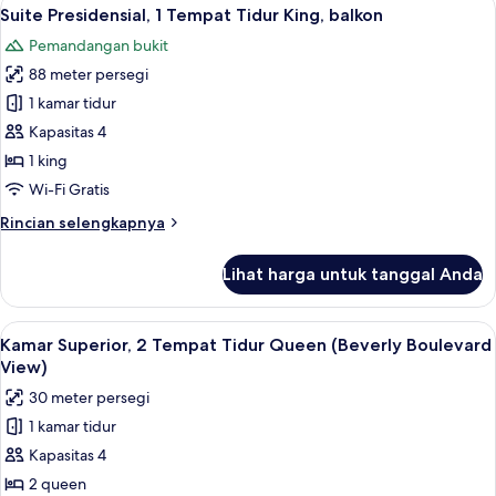
Lihat
4
Tempat
Suite Presidensial, 1 Tempat Tidur King, balkon
semua
Tidur
Pemandangan bukit
King,
foto
akses
88 meter persegi
untuk
difabel
Suite
1 kamar tidur
Presidensial,
Kapasitas 4
1
1 king
Tempat
Wi-Fi Gratis
Tidur
Rincian
Rincian selengkapnya
King,
lebih
balkon
lanjut
Lihat harga untuk tanggal Anda
untuk
Suite
Presidensial,
Lihat
Kamar Superior, 2 Tempat Tidur Queen 
6
1
Kamar Superior, 2 Tempat Tidur Queen (Beverly Boulevard
semua
Tempat
View)
Tidur
foto
30 meter persegi
King,
untuk
balkon
1 kamar tidur
Kamar
Kapasitas 4
Superior,
2
2 queen