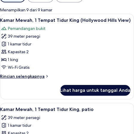
tersedia
untuk
Menampilkan 9 dari 9 kamar
kamar
Lihat
Kamar Mewah, 1 Tempat Tidur King (Hol
8
Kamar Mewah, 1 Tempat Tidur King (Hollywood Hills View)
semua
Pemandangan bukit
foto
39 meter persegi
untuk
Kamar
1 kamar tidur
Mewah,
Kapasitas 2
1
1 king
Tempat
Wi-Fi Gratis
Tidur
Rincian
Rincian selengkapnya
King
lebih
(Hollywood
lanjut
Lihat harga untuk tanggal Anda
Hills
untuk
Kamar
View)
Mewah,
Lihat
Kamar Mewah, 1 Tempat Tidur King, pat
5
1
Kamar Mewah, 1 Tempat Tidur King, patio
semua
Tempat
39 meter persegi
Tidur
foto
King
1 kamar tidur
untuk
(Hollywood
Kamar
Kapasitas 2