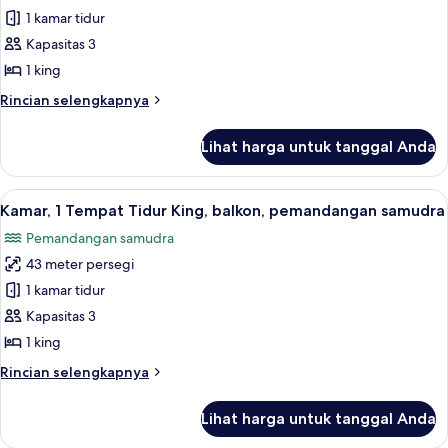
laut
Kamar,
1 kamar tidur
1
Kapasitas 3
Tempat
1 king
Tidur
Rincian
Rincian selengkapnya
King,
lebih
balkon,
lanjut
Lihat harga untuk tanggal Anda
untuk
pemandangan
Kamar,
kebun
1
Lihat
Seprai premium, brankas, meja kerja, 
7
Tempat
Kamar, 1 Tempat Tidur King, balkon, pemandangan samudra
semua
Tidur
Pemandangan samudra
King,
foto
balkon,
43 meter persegi
untuk
pemandangan
Kamar,
1 kamar tidur
kebun
1
Kapasitas 3
Tempat
1 king
Tidur
Rincian
Rincian selengkapnya
King,
lebih
balkon,
lanjut
Lihat harga untuk tanggal Anda
untuk
pemandangan
Kamar,