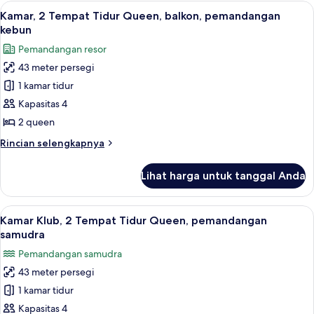
2
Lihat
Kamar, 2 Tempat Tidur Queen, balkon,
8
Tempat
Kamar, 2 Tempat Tidur Queen, balkon, pemandangan
semua
Tidur
kebun
Queen,
foto
Pemandangan resor
pemandangan
untuk
samudra
43 meter persegi
Kamar,
1 kamar tidur
2
Tempat
Kapasitas 4
Tidur
2 queen
Queen,
Rincian
Rincian selengkapnya
balkon,
lebih
pemandangan
lanjut
Lihat harga untuk tanggal Anda
untuk
kebun
Kamar,
2
Lihat
Seprai premium, brankas, meja kerja, 
12
Tempat
Kamar Klub, 2 Tempat Tidur Queen, pemandangan
semua
Tidur
samudra
Queen,
foto
Pemandangan samudra
balkon,
untuk
pemandangan
43 meter persegi
Kamar
kebun
1 kamar tidur
Klub,
2
Kapasitas 4