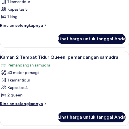
Kamar
1 kamar tidur
Klub,
Kapasitas 3
1
1 king
Tempat
Rincian
Rincian selengkapnya
Tidur
lebih
King,
lanjut
Lihat harga untuk tanggal Anda
untuk
pemandangan
Kamar
kebun
Klub,
Lihat
Seprai premium, brankas, meja kerja, 
9
1
Kamar, 2 Tempat Tidur Queen, pemandangan samudra
semua
Tempat
Pemandangan samudra
Tidur
foto
King,
43 meter persegi
untuk
pemandangan
Kamar,
1 kamar tidur
kebun
2
Kapasitas 4
Tempat
2 queen
Tidur
Rincian
Rincian selengkapnya
Queen,
lebih
pemandangan
lanjut
Lihat harga untuk tanggal Anda
untuk
samudra
Kamar,