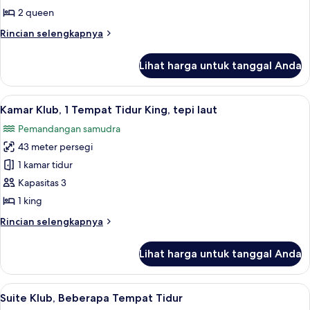
Tempat
2 queen
Tidur
Rincian
Rincian selengkapnya
Queen,
lebih
pemandangan
lanjut
Lihat harga untuk tanggal Anda
untuk
samudra
Kamar
Klub,
Lihat
Pemandangan dari kamar
12
2
Kamar Klub, 1 Tempat Tidur King, tepi laut
semua
Tempat
Pemandangan samudra
Tidur
foto
Queen,
43 meter persegi
untuk
pemandangan
Kamar
1 kamar tidur
samudra
Klub,
Kapasitas 3
1
1 king
Tempat
Rincian
Rincian selengkapnya
Tidur
lebih
King,
lanjut
Lihat harga untuk tanggal Anda
untuk
tepi
Kamar
laut
Klub,
Lihat
Suite Klub, Beberapa Tempat Tidur | S
18
1
Suite Klub, Beberapa Tempat Tidur
semua
Tempat