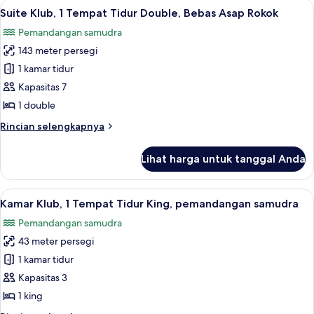
Lihat
Seprai premium, brankas, meja kerja, 
11
1
Suite Klub, 1 Tempat Tidur Double, Bebas Asap Rokok
semua
Tempat
Pemandangan samudra
Tidur
foto
Double,
143 meter persegi
untuk
tepi
Suite
1 kamar tidur
laut
Klub,
Kapasitas 7
1
1 double
Tempat
Rincian
Rincian selengkapnya
Tidur
lebih
Double,
lanjut
Lihat harga untuk tanggal Anda
untuk
Bebas
Suite
Asap
Klub,
Lihat
Seprai premium, brankas, meja kerja, 
Rokok
16
1
Kamar Klub, 1 Tempat Tidur King, pemandangan samudra
semua
Tempat
Pemandangan samudra
Tidur
foto
Double,
43 meter persegi
untuk
Bebas
Kamar
1 kamar tidur
Asap
Klub,
Rokok
Kapasitas 3
1
1 king
Tempat