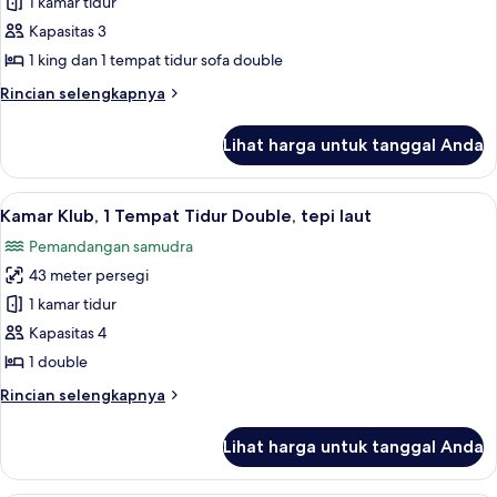
1 kamar tidur
Klub,
1
Kapasitas 3
Tempat
1 king dan 1 tempat tidur sofa double
Tidur
Rincian
Rincian selengkapnya
King
lebih
dengan
lanjut
Lihat harga untuk tanggal Anda
untuk
tempat
Suite
tidur
Klub,
Lihat
Seprai premium, brankas, meja kerja, 
Sofa,
11
1
Kamar Klub, 1 Tempat Tidur Double, tepi laut
semua
Tempat
Bebas
Pemandangan samudra
Tidur
foto
Asap
King
43 meter persegi
untuk
Rokok
dengan
Kamar
1 kamar tidur
tempat
Klub,
tidur
Kapasitas 4
Sofa,
1
1 double
Bebas
Tempat
Asap
Rincian
Rincian selengkapnya
Tidur
Rokok
lebih
Double,
lanjut
Lihat harga untuk tanggal Anda
untuk
tepi
Kamar
laut
Klub,