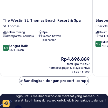
Sofa
The
Bluebea
The Westin St. Thomas Beach Resort & Spa
Bluebe
Westin
Castle
St. Thomas
Charlott
St.
Resort
Kolam renang
Spa
Kolam
Thomas
Charlott
Transportasi bandara
Ramah hewan
Wi-Fi 
Beach
Amalie
peliharaan
Resort
9.0
Ist
9,0
8.4
&
Sangat Baik
dari
708 
8,4
dari
Spa
1.374 ulasan
10,
10,
St.
Istimew
Harga
Rp4.696.889
Sangat
Thomas
708
sekarang
Baik,
ulasan
total Rp6.743.697
Rp4.696.889
1.374
termasuk pajak & biaya lainnya
ulasan
7 Sep - 8 Sep
Bandingkan dengan properti serupa
Login untuk melihat diskon dan manfaat yang memenuhi
syarat. Lebih banyak reward untuk lebih banyak petualangan!