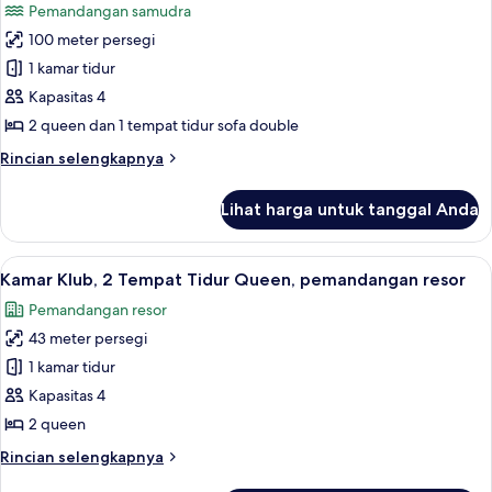
Pemandangan samudra
Tidur
foto
King,
100 meter persegi
untuk
tepi
Suite
1 kamar tidur
laut
Klub,
Kapasitas 4
Beberapa
2 queen dan 1 tempat tidur sofa double
Tempat
Rincian
Rincian selengkapnya
Tidur
lebih
lanjut
Lihat harga untuk tanggal Anda
untuk
Suite
Klub,
Lihat
Seprai premium, brankas, meja kerja, 
15
Beberapa
Kamar Klub, 2 Tempat Tidur Queen, pemandangan resor
semua
Tempat
Pemandangan resor
Tidur
foto
43 meter persegi
untuk
Kamar
1 kamar tidur
Klub,
Kapasitas 4
2
2 queen
Tempat
Rincian
Rincian selengkapnya
Tidur
lebih