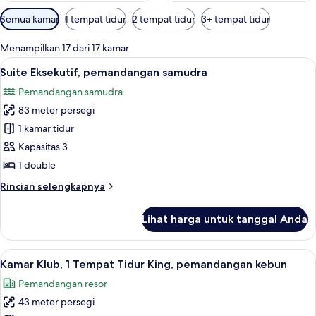
Filter
Semua kamar
1 tempat tidur
2 tempat tidur
3+ tempat tidur
tersedia
untuk
Menampilkan 17 dari 17 kamar
kamar
Lihat
Televisi LCD 55-inci dengan saluran T
11
Suite Eksekutif, pemandangan samudra
semua
Pemandangan samudra
foto
83 meter persegi
untuk
Suite
1 kamar tidur
Eksekutif,
Kapasitas 3
pemandangan
1 double
samudra
Rincian
Rincian selengkapnya
lebih
lanjut
Lihat harga untuk tanggal Anda
untuk
Suite
Eksekutif,
Lihat
Seprai premium, brankas, meja kerja, 
11
pemandangan
Kamar Klub, 1 Tempat Tidur King, pemandangan kebun
semua
samudra
Pemandangan resor
foto
43 meter persegi
untuk