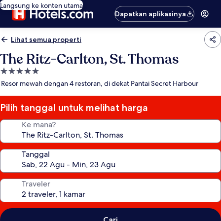
Langsung ke konten utama
Dapatkan aplikasinya
Lihat semua properti
The Ritz-Carlton, St. Thomas
Properti
bintang
Resor mewah dengan 4 restoran, di dekat Pantai Secret Harbour
5.0
Pilih tanggal untuk melihat harga
Ke mana?
Tanggal
Traveler
Cari