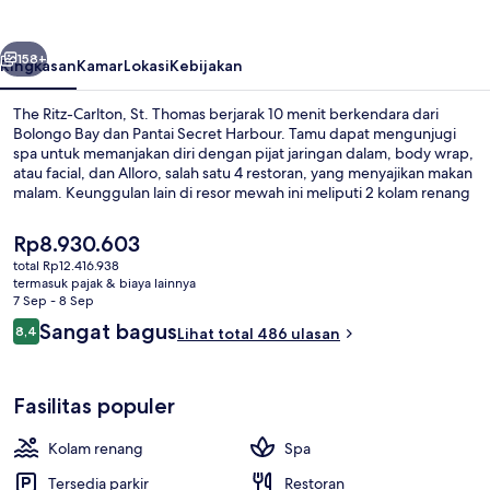
St.
Thomas
belumnya
Berikutnya
158+
Ringkasan
Kamar
Lokasi
Kebijakan
The Ritz-Carlton, St. Thomas berjarak 10 menit berkendara dari
Bolongo Bay dan Pantai Secret Harbour. Tamu dapat mengunjugi
spa untuk memanjakan diri dengan pijat jaringan dalam, body wrap,
atau facial, dan Alloro, salah satu 4 restoran, yang menyajikan makan
malam. Keunggulan lain di resor mewah ini meliputi 2 kolam renang
outdoor, bar pantai, dan pusat kebugaran 24 jam. Para traveler
terkesan dengan staf.
Harga
Rp8.930.603
saat
total Rp12.416.938
ini
termasuk pajak & biaya lainnya
Pemandangan dari properti
Rp8.930.603
7 Sep - 8 Sep
Ulasan
Sangat bagus
8,4
Lihat total 486 ulasan
8,4 dari 10
Fasilitas populer
Kolam renang
Spa
Tersedia parkir
Restoran