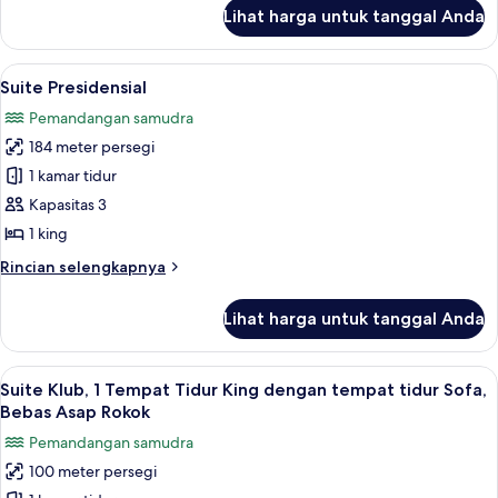
Queen,
lanjut
Lihat harga untuk tanggal Anda
untuk
pemandangan
Kamar
resor
Klub,
Lihat
Suite Presidensial | Seprai premium, b
18
2
Suite Presidensial
semua
Tempat
Pemandangan samudra
Tidur
foto
Queen,
184 meter persegi
untuk
pemandangan
Suite
1 kamar tidur
resor
Presidensial
Kapasitas 3
1 king
Rincian
Rincian selengkapnya
lebih
lanjut
Lihat harga untuk tanggal Anda
untuk
Suite
Presidensial
Lihat
Seprai premium, brankas, meja kerja, 
15
Suite Klub, 1 Tempat Tidur King dengan tempat tidur Sofa,
semua
Bebas Asap Rokok
foto
Pemandangan samudra
untuk
100 meter persegi
Suite