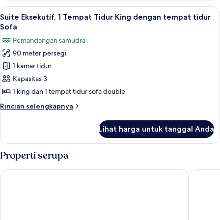
samudra
1
Lihat
Seprai premium, brankas, meja kerja, 
15
Tempat
Suite Eksekutif, 1 Tempat Tidur King dengan tempat tidur
semua
Tidur
Sofa
King,
foto
Pemandangan samudra
balkon,
untuk
pemandangan
90 meter persegi
Suite
samudra
1 kamar tidur
Eksekutif,
1
Kapasitas 3
Tempat
1 king dan 1 tempat tidur sofa double
Tidur
Rincian
Rincian selengkapnya
King
lebih
dengan
lanjut
Lihat harga untuk tanggal Anda
untuk
tempat
Suite
tidur
Eksekutif,
Properti serupa
Sofa
1
Tempat
The Westin St. Thomas Beach Resort & Spa
Bluebear
Tidur
King
dengan
tempat
tidur