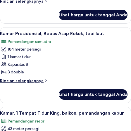
Rincian
Rincian selengkapnya
Tidur
lebih
King,
lanjut
Lihat harga untuk tanggal Anda
untuk
pemandangan
Kamar
samudra
Klub,
Lihat
Seprai premium, brankas, meja kerja, 
18
1
Kamar Presidensial, Bebas Asap Rokok, tepi laut
semua
Tempat
Pemandangan samudra
Tidur
foto
King,
184 meter persegi
untuk
pemandangan
Kamar
1 kamar tidur
samudra
Presidensial,
Kapasitas 8
Bebas
3 double
Asap
Rincian
Rincian selengkapnya
Rokok,
lebih
tepi
lanjut
Lihat harga untuk tanggal Anda
untuk
laut
Kamar
Presidensial,
Lihat
Seprai premium, brankas, meja kerja, 
6
Bebas
Kamar, 1 Tempat Tidur King, balkon, pemandangan kebun
semua
Asap
Pemandangan resor
Rokok,
foto
tepi
43 meter persegi
untuk