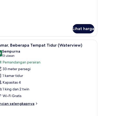
tuk
ite
sekutif
Lihat harga
a
angan kebun | Seprai premium, minibar, brankas, dan meja kerja
ihat
Kamar, Beberapa Tempat Tidur (Waterview) | S
7
amar, Beberapa Tempat Tidur (Waterview)
emua
Sempurna
oto
4
9,4 dari 10
(13
13 ulasan
ntuk
ulasan)
Pemandangan perairan
amar,
33 meter persegi
eberapa
1 kamar tidur
empat
Kapasitas 4
idur
1 king dan 2 twin
Waterview)
Wi-Fi Gratis
ncian
ncian selengkapnya
bih
njut