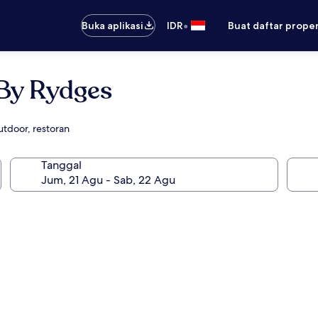
•
Buka aplikasi
IDR
Buat daftar prope
 By Rydges
utdoor, restoran
Tanggal