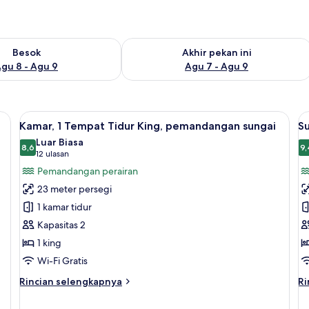
sediaan untuk besok Agu 8 - Agu 9
Periksa ketersediaan untuk akhir peka
Besok
Akhir pekan ini
gu 8 - Agu 9
Agu 7 - Agu 9
Lihat
Kamar, 1 Tempat Tidur King, pemandan
L
6
Kamar, 1 Tempat Tidur King, pemandangan sungai
Su
semua
s
Luar Biasa
foto
8,6
f
9,
8,6 dari 10
(12
12 ulasan
untuk
u
ulasan)
Pemandangan perairan
Kamar,
S
23 meter persegi
1
E
1 kamar tidur
Tempat
Kapasitas 2
Tidur
1 king
King,
pemandangan
Wi-Fi Gratis
sungai
Rincian
Ri
Rincian selengkapnya
Ri
lebih
le
lanjut
la