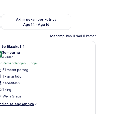
n ini Agu 7 - Agu 9
Periksa ketersediaan untuk akhir pekan berikutnya Agu 14 - A
Akhir pekan berikutnya
Agu 14 - Agu 16
Menampilkan 11 dari 11 kamar
gan sungai | Seprai premium, minibar, brankas, dan meja kerja
ihat
Suite Eksekutif | Seprai premium, minibar, bra
6
ite Eksekutif
emua
Sempurna
oto
4
9,4 dari 10
(3
3 ulasan
ntuk
ulasan)
Pemandangan Sungai
uite
81 meter persegi
ksekutif
1 kamar tidur
Kapasitas 2
1 king
Wi-Fi Gratis
ncian
ncian selengkapnya
bih
njut