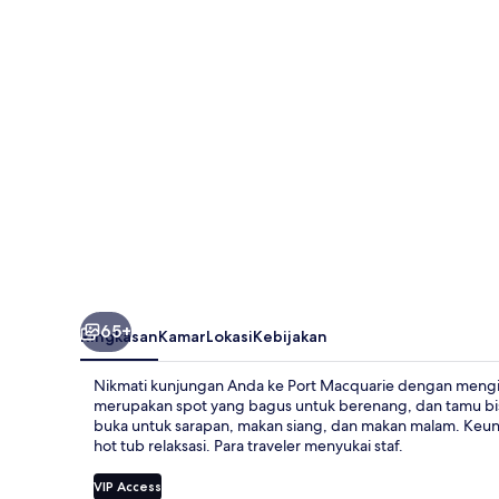
-
By
Rydges
65+
Ringkasan
Kamar
Lokasi
Kebijakan
Nikmati kunjungan Anda ke Port Macquarie dengan mengin
merupakan spot yang bagus untuk berenang, dan tamu bis
buka untuk sarapan, makan siang, dan makan malam. Keung
hot tub relaksasi. Para traveler menyukai staf.
VIP Access