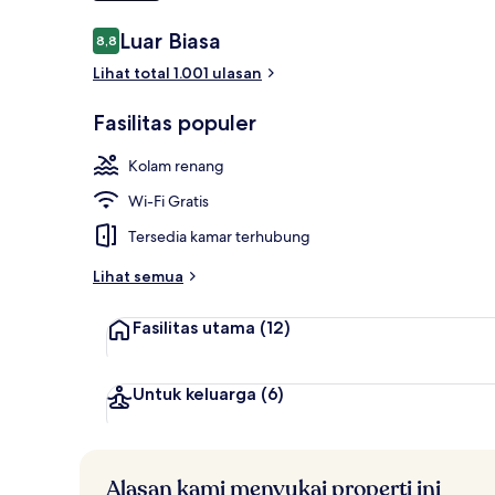
Ulasan
Luar Biasa
8,8
8,8 dari 10
Bathtub spa
Lihat total 1.001 ulasan
Fasilitas populer
Kolam renang
Wi-Fi Gratis
Tersedia kamar terhubung
Lihat semua
Fasilitas utama
(12)
Untuk keluarga
(6)
Alasan kami menyukai properti ini