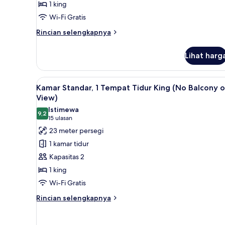
1 king
Wi-Fi Gratis
Rincian
Rincian selengkapnya
lebih
lanjut
Lihat harg
untuk
Executive
Suite
Lihat
Kamar Standar, 1 Tempat Tidur 
5
Kamar Standar, 1 Tempat Tidur King (No Balcony o
semua
View)
foto
Istimewa
9,2
untuk
9,2 dari 10
(15
15 ulasan
Kamar
ulasan)
23 meter persegi
Standar,
1 kamar tidur
1
Kapasitas 2
Tempat
1 king
Tidur
Wi-Fi Gratis
King
(No
Rincian
Rincian selengkapnya
lebih
Balcony
lanjut
or
untuk