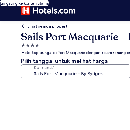
Langsung ke konten utama
Lihat semua properti
Sails Port Macquarie -
Properti
bintang
Hotel tepi sungai di Port Macquarie dengan kolam renang o
4.0
Pilih tanggal untuk melihat harga
Ke mana?
Galeri
foto
untuk
Sails
Port
Macquarie