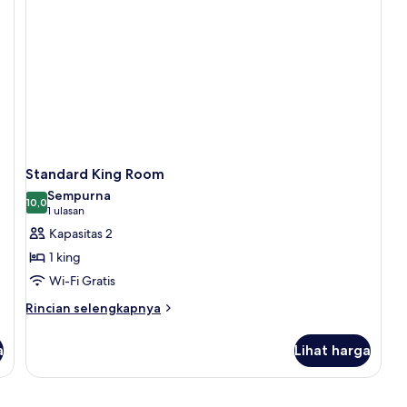
Standard King Room
Sempurna
10,0
10,0 dari 10
(1
1 ulasan
ulasan)
Kapasitas 2
1 king
Wi-Fi Gratis
Rincian
Rincian selengkapnya
lebih
lanjut
a
Lihat harga
untuk
Standard
King
Room