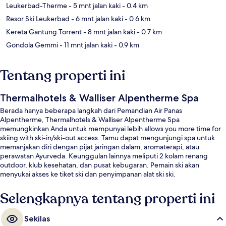
Leukerbad-Therme
- 5 mnt jalan kaki
- 0.4 km
Resor Ski Leukerbad
- 6 mnt jalan kaki
- 0.6 km
Kereta Gantung Torrent
- 8 mnt jalan kaki
- 0.7 km
Gondola Gemmi
- 11 mnt jalan kaki
- 0.9 km
Tentang properti ini
Thermalhotels & Walliser Alpentherme Spa
Berada hanya beberapa langkah dari Pemandian Air Panas
Alpentherme, Thermalhotels & Walliser Alpentherme Spa
memungkinkan Anda untuk mempunyai lebih allows you more time for
skiing with ski-in/ski-out access. Tamu dapat mengunjungi spa untuk
memanjakan diri dengan pijat jaringan dalam, aromaterapi, atau
perawatan Ayurveda. Keunggulan lainnya meliputi 2 kolam renang
outdoor, klub kesehatan, dan pusat kebugaran. Pemain ski akan
menyukai akses ke tiket ski dan penyimpanan alat ski ski.
Selengkapnya tentang properti ini
Sekilas