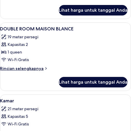
lebih
lanjut
Lihat harga untuk tanggal Anda
untuk
Double
Room
Lihat
Seprai antialergi, minibar, brankas, da
7
Maison
DOUBLE ROOM MAISON BLANCE
semua
Blanche
19 meter persegi
foto
Kapasitas 2
untuk
DOUBLE
1 queen
ROOM
Wi-Fi Gratis
MAISON
Rincian
Rincian selengkapnya
BLANCE
lebih
lanjut
Lihat harga untuk tanggal Anda
untuk
DOUBLE
ROOM
Lihat
Seprai antialergi, minibar, brankas, da
5
MAISON
Kamar
semua
BLANCE
21 meter persegi
foto
Kapasitas 5
untuk
Kamar
Wi-Fi Gratis