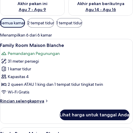
Periksa ketersediaan untuk akhir pekan ini Agu 7 - Agu 9
Periksa ketersediaan untuk ak
Akhir pekan ini
Akhir pekan berikutnya
Agu 7 - Agu 9
Agu 14 - Agu 16
Filter
Semua kamar
2 tempat tidur
1 tempat tidur
tersedia
untuk
Menampilkan 6 dari 6 kamar
kamar
Lihat
Family Room Maison Blanche | Peman
4
Family Room Maison Blanche
semua
Pemandangan Pegunungan
foto
31 meter persegi
untuk
Family
1 kamar tidur
Room
Kapasitas 4
Maison
2 queen ATAU 1 king dan 1 tempat tidur tingkat twin
Blanche
Wi-Fi Gratis
Rincian
Rincian selengkapnya
lebih
lanjut
Lihat harga untuk tanggal Anda
untuk
Family
Room
Lihat
Single Room Maison Blanche | Seprai an
4
Maison