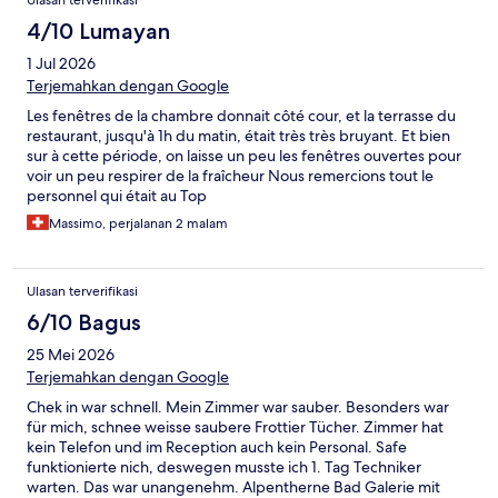
Ulasan terverifikasi
4/10 Lumayan
1 Jul 2026
Terjemahkan dengan Google
Les fenêtres de la chambre donnait côté cour, et la terrasse du
restaurant, jusqu'à 1h du matin, était très très bruyant. Et bien
sur à cette période, on laisse un peu les fenêtres ouvertes pour
voir un peu respirer de la fraîcheur Nous remercions tout le
personnel qui était au Top
Massimo, perjalanan 2 malam
Ulasan terverifikasi
6/10 Bagus
25 Mei 2026
Terjemahkan dengan Google
Chek in war schnell. Mein Zimmer war sauber. Besonders war
für mich, schnee weisse saubere Frottier Tücher. Zimmer hat
kein Telefon und im Reception auch kein Personal. Safe
funktionierte nich, deswegen musste ich 1. Tag Techniker
warten. Das war unangenehm. Alpentherne Bad Galerie mit