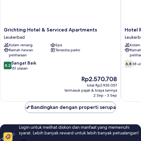
Grichting
Hotel
Grichting Hotel & Serviced Apartments
Hotel 
Hotel
Regina
Leukerbad
Leuker
&
Terme
Kolam renang
Spa
Kolam
Serviced
Leukerb
Ramah hewan
Tersedia parkir
Ramah
Apartments
peliharaan
peliha
Leukerbad
8.2
6.8
Sangat Baik
6,8
38 u
8,2
dari
dari
151 ulasan
10,
10,
Harga
Rp2.570.708
Sangat
38
sekarang
Baik,
ulasan
total Rp2.935.057
Rp2.570.708
termasuk pajak & biaya lainnya
151
2 Sep - 3 Sep
ulasan
Bandingkan dengan properti serupa
Login untuk melihat diskon dan manfaat yang memenuhi
syarat. Lebih banyak reward untuk lebih banyak petualangan!