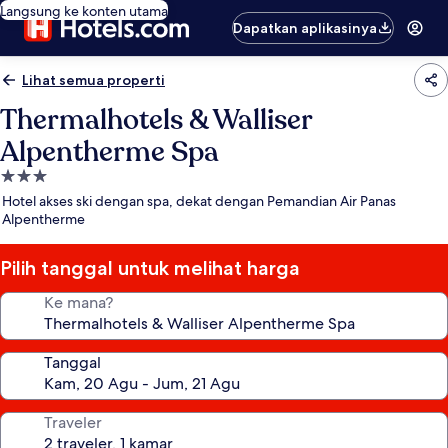
Langsung ke konten utama
Dapatkan aplikasinya
Lihat semua properti
Thermalhotels & Walliser
Alpentherme Spa
Properti
bintang
Hotel akses ski dengan spa, dekat dengan Pemandian Air Panas
3.0
Alpentherme
Pilih tanggal untuk melihat harga
Ke mana?
Tanggal
Traveler