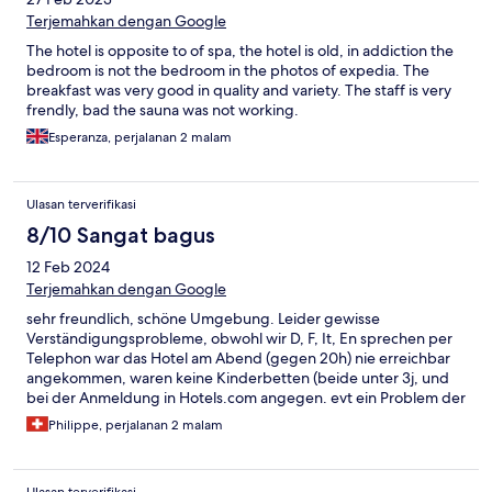
Terjemahkan dengan Google
The hotel is opposite to of spa, the hotel is old, in addiction the
bedroom is not the bedroom in the photos of expedia. The
breakfast was very good in quality and variety. The staff is very
frendly, bad the sauna was not working.
Esperanza, perjalanan 2 malam
Ulasan terverifikasi
8/10 Sangat bagus
12 Feb 2024
Terjemahkan dengan Google
sehr freundlich, schöne Umgebung. Leider gewisse
Verständigungsprobleme, obwohl wir D, F, It, En sprechen per
Telephon war das Hotel am Abend (gegen 20h) nie erreichbar
angekommen, waren keine Kinderbetten (beide unter 3j, und
bei der Anmeldung in Hotels.com angegen. evt ein Problem der
Kommunikation der hotels.com website?) Maison blanche recht
Philippe, perjalanan 2 malam
veraltet, keinen Kühlschrank (im Gegensatz zur hotels.com seite)
aber war sehr nett und hat uns gefallen