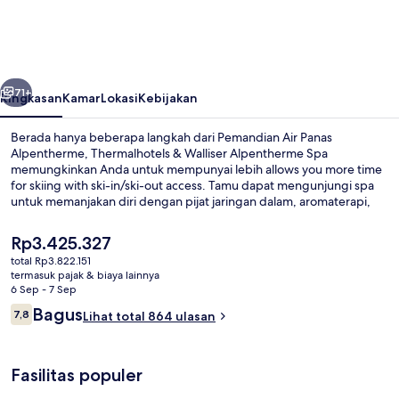
Walliser
Alpentherme
Spa
belumnya
Berikutnya
71+
Ringkasan
Kamar
Lokasi
Kebijakan
Berada hanya beberapa langkah dari Pemandian Air Panas
Alpentherme, Thermalhotels & Walliser Alpentherme Spa
memungkinkan Anda untuk mempunyai lebih allows you more time
for skiing with ski-in/ski-out access. Tamu dapat mengunjungi spa
untuk memanjakan diri dengan pijat jaringan dalam, aromaterapi,
atau perawatan Ayurveda. Keunggulan lainnya meliputi 2 kolam
renang outdoor, klub kesehatan, dan pusat kebugaran. Pemain ski
Harga
Rp3.425.327
akan menyukai akses ke tiket ski dan penyimpanan alat ski ski.
saat
total Rp3.822.151
ini
termasuk pajak & biaya lainnya
2 kolam renang indoor dan 2 kolam r
Rp3.425.327
6 Sep - 7 Sep
Ulasan
Bagus
7,8
Lihat total 864 ulasan
7,8 dari 10
Fasilitas populer