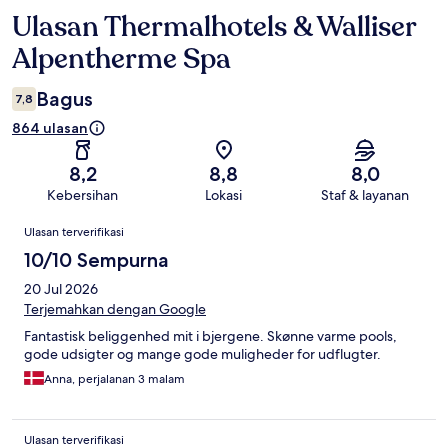
Ulasan Thermalhotels & Walliser
Ulasan
Alpentherme Spa
Bagus
7,8
864 ulasan
8,2
8,8
8,0
Kebersihan
Lokasi
Staf & layanan
Ulasan
Ulasan terverifikasi
10/10 Sempurna
20 Jul 2026
Terjemahkan dengan Google
Fantastisk beliggenhed mit i bjergene. Skønne varme pools,
gode udsigter og mange gode muligheder for udflugter.
Anna, perjalanan 3 malam
Ulasan terverifikasi