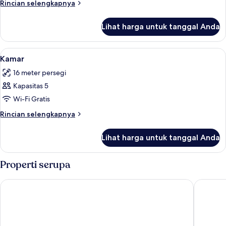
Rincian
Rincian selengkapnya
lebih
lanjut
Lihat harga untuk tanggal Anda
untuk
Kamar
Lihat
Seprai antialergi, minibar, brankas, da
9
Kamar
semua
16 meter persegi
foto
Kapasitas 5
untuk
Kamar
Wi-Fi Gratis
Rincian
Rincian selengkapnya
lebih
lanjut
Lihat harga untuk tanggal Anda
untuk
Kamar
Properti serupa
Grichting Hotel & Serviced Apartments
Hotel Re