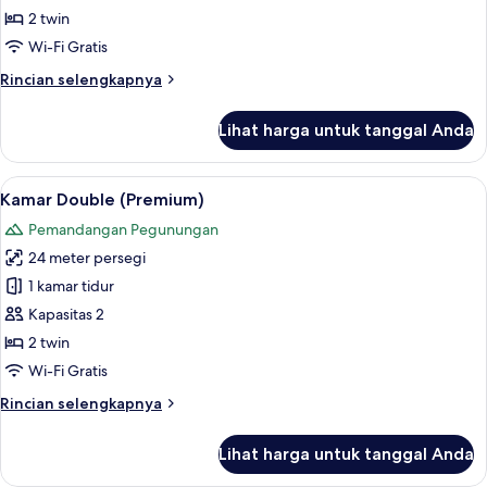
Double
2 twin
(Standard
Wi-Fi Gratis
Nova)
Rincian
Rincian selengkapnya
lebih
lanjut
Lihat harga untuk tanggal Anda
untuk
Kamar
Double
Lihat
Kamar Double (Premium) | Seprai antial
14
(Standard
Kamar Double (Premium)
semua
Nova)
Pemandangan Pegunungan
foto
24 meter persegi
untuk
Kamar
1 kamar tidur
Double
Kapasitas 2
(Premium)
2 twin
Wi-Fi Gratis
Rincian
Rincian selengkapnya
lebih
lanjut
Lihat harga untuk tanggal Anda
untuk
Kamar