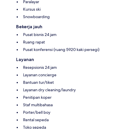
Paralayar
Kursus ski
Snowboarding
Bekerja jauh
Pusat bisnis 24 jam
Ruang rapat
Pusat konferensi (ruang 5920 kaki persegi)
Layanan
Resepsionis 24 jam
Layanan concierge
Bantuan tur/tiket
Layanan dry cleaning/laundry
Penitipan koper
Staf multibahasa
Porter/bell boy
Rental sepeda
Toko sepeda