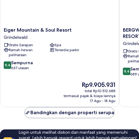
Eiger
BERGW
Eiger Mountain & Soul Resort
BERGW
Mountain
GRINDE
RESOR
Grindelwald
&
|
Grindel
Gratis Sarapan
Spa
Soul
ALPINE
Ramah hewan
Tersedia parkir
Resort
DESIGN
Gratis
peliharaan
Ramah
Grindelwald
RESORT
peliha
9.4
Sempurna
Grindel
9,4
dari
637 ulasan
9.4
Sem
9,4
10,
dari
689 
Sempurna,
10,
Harga
Rp9.905.931
637
Sempur
sekarang
ulasan
689
total Rp10.512.688
Rp9.905.931
termasuk pajak & biaya lainnya
ulasan
17 Agu - 18 Agu
Bandingkan dengan properti serupa
Login untuk melihat diskon dan manfaat yang memenuhi
syarat. Lebih banyak reward untuk lebih banyak petualangan!