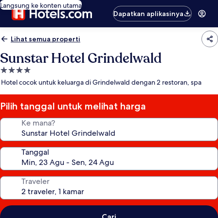
Langsung ke konten utama
Dapatkan aplikasinya
Lihat semua properti
Sunstar Hotel Grindelwald
Properti
bintang
Hotel cocok untuk keluarga di Grindelwald dengan 2 restoran, spa
4.0
Pilih tanggal untuk melihat harga
Ke mana?
Tanggal
Traveler
Cari