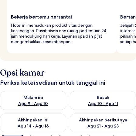
Bekerja bertemu bersantai
Bersan
Hotel ini memadukan produktivitas dengan
Jelajahi
kesenangan. Pusat bisnis dan ruang pertemuan 24
internas
jam mendukung hari kerja. Layanan spa dan pijat
pilihan 
mengembalikan keseimbangan.
setiap ha
Opsi kamar
Periksa ketersediaan untuk tanggal ini
Periksa ketersediaan untuk malam ini Agu 9 - Agu 10
Periksa ketersediaan untuk be
Malam ini
Besok
Agu 9 - Agu 10
Agu 10 - Agu 11
Periksa ketersediaan untuk akhir pekan ini Agu 14 - Agu 16
Periksa ketersediaan untuk ak
Akhir pekan ini
Akhir pekan berikutnya
Agu 14 - Agu 16
Agu 21 - Agu 23