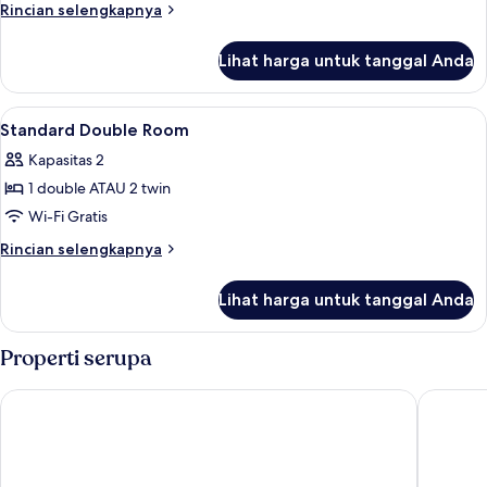
Room
Rincian
Rincian selengkapnya
lebih
lanjut
Lihat harga untuk tanggal Anda
untuk
Wetterhorn
Room
Lihat
Seprai antialergi, minibar gratis, bran
5
Standard Double Room
semua
Kapasitas 2
foto
1 double ATAU 2 twin
untuk
Standard
Wi-Fi Gratis
Double
Rincian
Rincian selengkapnya
Room
lebih
lanjut
Lihat harga untuk tanggal Anda
untuk
Standard
Double
Properti serupa
Room
Eiger Mountain & Soul Resort
BERGWEL