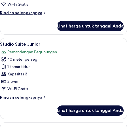
Eiger)
Wi-Fi Gratis
Rincian
Rincian selengkapnya
lebih
lanjut
Lihat harga untuk tanggal Anda
untuk
Kamar
Double
Lihat
Studio Suite Junior | Seprai antialergi
16
(Standard
Studio Suite Junior
semua
Eiger)
Pemandangan Pegunungan
foto
40 meter persegi
untuk
Studio
1 kamar tidur
Suite
Kapasitas 3
Junior
2 twin
Wi-Fi Gratis
Rincian
Rincian selengkapnya
lebih
lanjut
Lihat harga untuk tanggal Anda
untuk
Studio
Suite
Lihat
Family room Eiger | Seprai antialergi, 