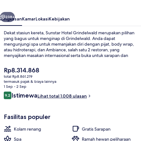
belumnya
Berikutnya
238+
Ringkasan
Kamar
Lokasi
Kebijakan
Dekat stasiun kereta, Sunstar Hotel Grindelwald merupakan pilihan
yang bagus untuk menginap di Grindelwald. Anda dapat
mengunjungi spa untuk memanjakan diri dengan pijat, body wrap,
atau hidroterapi, dan Ambiance, salah satu 2 restoran, yang
menyajikan masakan internasional serta buka untuk sarapan dan
makan malam. Fasilitas seperti kolam renang indoor, bar/lounge,
dan klub kesehatan adalah keunggulan lain yang bisa Anda nikmati.
Harga
Rp8.314.868
Staf dan sarapan mendapatkan nilai yang bagus dari para traveler.
saat
total Rp8.861.219
ini
termasuk pajak & biaya lainnya
Pemandangan dari properti
Rp8.314.868
1 Sep - 2 Sep
Ulasan
Istimewa
9,2
Lihat total 1.008 ulasan
9,2 dari 10
Fasilitas populer
Kolam renang
Gratis Sarapan
Spa
Ramah hewan peliharaan