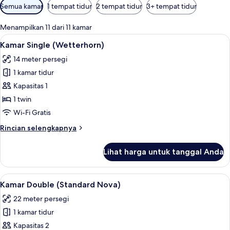
Filter
Semua kamar
1 tempat tidur
2 tempat tidur
3+ tempat tidur
tersedia
untuk
Menampilkan 11 dari 11 kamar
kamar
Lihat
Kamar Single (Wetterhorn) | Seprai anti
9
Kamar Single (Wetterhorn)
semua
14 meter persegi
foto
1 kamar tidur
untuk
Kamar
Kapasitas 1
Single
1 twin
(Wetterhorn)
Wi-Fi Gratis
Rincian
Rincian selengkapnya
lebih
lanjut
Lihat harga untuk tanggal Anda
untuk
Kamar
Single
Lihat
Kamar Double (Standard Nova) | Seprai 
13
(Wetterhorn)
Kamar Double (Standard Nova)
semua
22 meter persegi
foto
1 kamar tidur
untuk
Kamar
Kapasitas 2