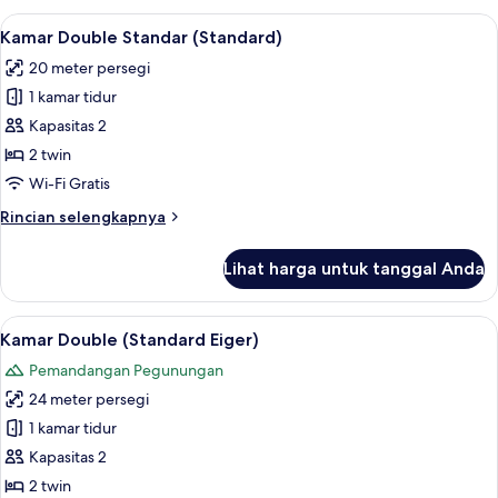
Double
Lihat
Kamar Double Standar (Standard) | Sepr
5
(Premium)
Kamar Double Standar (Standard)
semua
20 meter persegi
foto
1 kamar tidur
untuk
Kamar
Kapasitas 2
Double
2 twin
Standar
Wi-Fi Gratis
(Standard)
Rincian
Rincian selengkapnya
lebih
lanjut
Lihat harga untuk tanggal Anda
untuk
Kamar
Double
Lihat
Kamar Double (Standard Eiger) | Seprai
10
Standar
Kamar Double (Standard Eiger)
semua
(Standard)
Pemandangan Pegunungan
foto
24 meter persegi
untuk
Kamar
1 kamar tidur
Double
Kapasitas 2
(Standard
2 twin