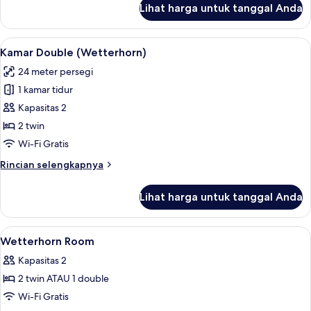
Lihat harga untuk tanggal Anda
untuk
Single
Room
Lihat
Kamar Double (Wetterhorn) | Seprai ant
14
Wetterhorn
Kamar Double (Wetterhorn)
semua
24 meter persegi
foto
1 kamar tidur
untuk
Kamar
Kapasitas 2
Double
2 twin
(Wetterhorn)
Wi-Fi Gratis
Rincian
Rincian selengkapnya
lebih
lanjut
Lihat harga untuk tanggal Anda
untuk
Kamar
Double
Lihat
Seprai antialergi, minibar gratis, bran
5
(Wetterhorn)
Wetterhorn Room
semua
Kapasitas 2
foto
2 twin ATAU 1 double
untuk
Wetterhorn
Wi-Fi Gratis